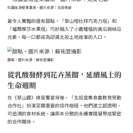
松露金湯堅果濃湯。圖片來源｜北投老爺
最令人驚豔的還有甜點，「草山柑杜拜巧克力塔」和
「福爾摩莎水果塔」巧妙融入了小農種植的黃瓜與絲瓜
元素，每一口都成為認識北投土地故事的入口。
甜點。圖片來源｜蘇祐萱攝影
從乳酸發酵到花卉蒸餾，延續風土的
生命週期
在《草山饌》綠星饗宴背後，「北投雲集食農教育勞動
合作社」扮演至關重要的協作樞紐。他們建立起透明、
可追溯的食材系統，讓原本分散的永續實踐凝聚成緊密
的合作關係。