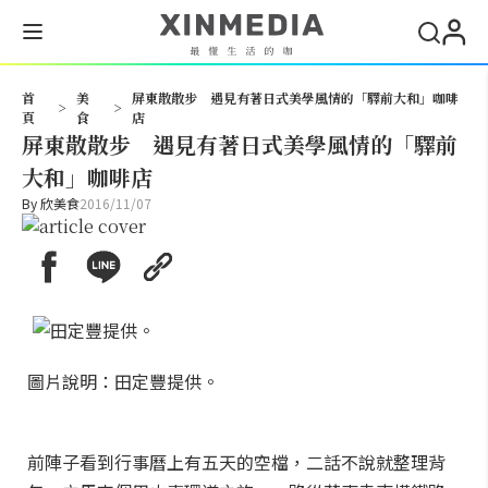
搜尋
首
美
屏東散散步 遇見有著日式美學風情的「驛前大和」咖啡
>
>
頁
食
店
屏東散散步 遇見有著日式美學風情的「驛前
大和」咖啡店
By
欣美食
2016/11/07
圖片說明：田定豐提供。
前陣子看到行事曆上有五天的空檔，二話不說就整理背