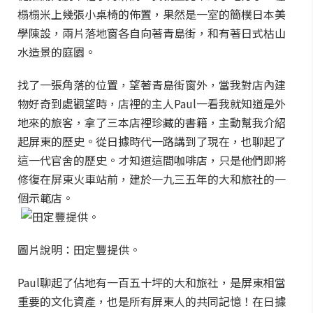
榻榻米上幾張小桌椅的佈置，果然是一室的簡樸日本美
學陳設，兩片落地窗各自向著青島街，和有著日式枯山
水造景的庭園。
找了一張角落的位置，望著青島街窗外，當我對店內建
物好奇到處觀望時，店裡的主人Paul一看我就知道是外
地來的旅客，拿了三本店裡珍藏的書籍，主動幫我介紹
起屏東的歷史。從日據時代一路講到了現在，也聊起了
這一代官舍的歷史。才知道這間咖啡店，只是他們即將
修復在屏東火車站前，建於一九三五年的大和旅社的一
個示範店。
圖片說明：田定豐提供。
Paul聊起了佔地有一百五十坪的大和旅社，是屏東相當
重要的文化資產，也是所有屏東人的共同記憶！在日據