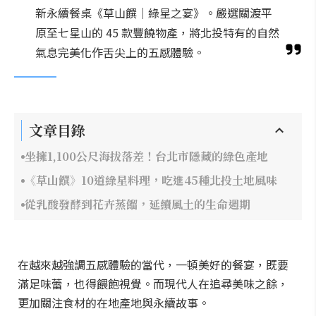
新永續餐桌《草山饌｜綠星之宴》。嚴選關渡平
原至七星山的 45 款豐饒物產，將北投特有的自然
氣息完美化作舌尖上的五感體驗。
文章目錄
坐擁1,100公尺海拔落差！台北市隱藏的綠色產地
《草山饌》10道綠星料理，吃進45種北投土地風味
從乳酸發酵到花卉蒸餾，延續風土的生命週期
在越來越強調五感體驗的當代，一頓美好的餐宴，既要
滿足味蕾，也得餵飽視覺。而現代人在追尋美味之餘，
更加關注食材的在地產地與永續故事。