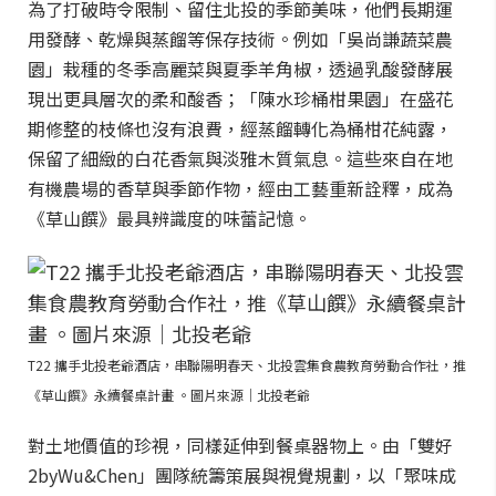
為了打破時令限制、留住北投的季節美味，他們長期運
用發酵、乾燥與蒸餾等保存技術。例如「吳尚謙蔬菜農
園」栽種的冬季高麗菜與夏季羊角椒，透過乳酸發酵展
現出更具層次的柔和酸香；「陳水珍桶柑果園」在盛花
期修整的枝條也沒有浪費，經蒸餾轉化為桶柑花純露，
保留了細緻的白花香氣與淡雅木質氣息。這些來自在地
有機農場的香草與季節作物，經由工藝重新詮釋，成為
《草山饌》最具辨識度的味蕾記憶。
T22 攜手北投老爺酒店，串聯陽明春天、北投雲集食農教育勞動合作社，推
《草山饌》永續餐桌計畫 。圖片來源｜北投老爺
對土地價值的珍視，同樣延伸到餐桌器物上。由「雙好
2byWu&Chen」團隊統籌策展與視覺規劃，以「聚味成