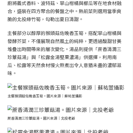
廚將義式香料、波特菇、草山柑橘與櫛瓜等在地食材融
合，盛裝在四方聚合的餐盤之中。熱前菜則選用當季爽
脆的北投綠竹筍，勾勒出夏日清甜。
主餐部分以醇厚的猴頭菇佐晚香玉筍，搭配草山柑橘與
發酵芥菜，不僅展現自然風土的純粹，更透過酸甜甘美
堆疊出時間帶來的層次變化。湯品則提供「蔗香清潤三
珍蕈菇湯」與「松露金湯堅果濃湯」供選擇，利用南
瓜、松露等天然食材慢火熬煮出令人意猶未盡的濃郁滋
味。
主餐猴頭菇佐晚香玉筍。圖片來源｜蘇祐萱攝影
蔗香清潤三珍蕈菇湯。圖片來源｜北投老爺