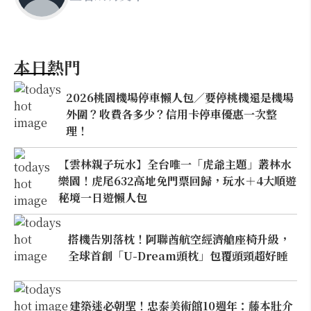
本日熱門
2026桃園機場停車懶人包／要停桃機還是機場
外圍？收費各多少？信用卡停車優惠一次整
理！
【雲林親子玩水】全台唯一「虎爺主題」叢林水
樂園！虎尾632高地免門票回歸，玩水＋4大順遊
秘境一日遊懶人包
搭機告別落枕！阿聯酋航空經濟艙座椅升級，
全球首創「U-Dream頭枕」包覆頭頸超好睡
建築迷必朝聖！忠泰美術館10週年：藤本壯介