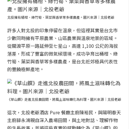
北投擁有桶柑、綠竹筍、葉菜與香草等多樣農產。圖片來源｜北投老爺
許多人對北投的印象停留在溫泉，但這裡其實是台北市
少數同時擁有平原農業、山區農業與溫泉地景的區域。
從關渡平原一路延伸至七星山，高達 1,100 公尺的海拔
落差，形成了豐富的微氣候環境，成功孕育出桶柑、綠
竹筍、葉菜與香草等多樣農產，是台北近郊極具代表性
的豐饒極鮮產地。
《草山饌》走進北投農田間，將風土滋味轉化為料理。圖片來源｜北投老爺
這次，北投老爺酒店 Pure 餐廳主廚陳裕民，與陽明春天
主廚薛永鴻親自深入農場田間，與土地對話、理解作物
的生長故事，並將這些真實的感動轉化為《草山饌》的