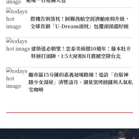
秘境一日遊懶人包
搭機告別落枕！阿聯酋航空經濟艙座椅升級，
全球首創「U-Dream頭枕」包覆頭頸超好睡
建築迷必朝聖！忠泰美術館10週年：藤本壯介
特展打頭陣，1:5大屋根8月震撼空降台北
離市區15分鐘的嘉義祕境路線！造訪「台版神
隱少女湯屋」清豐濤月、湖景窯烤披薩與人氣私
宅咖啡