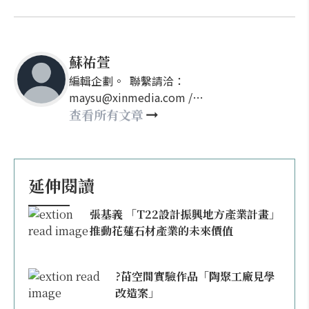
蘇祐萱
編輯企劃。 聯繫請洽：
maysu@xinmedia.com /
may860527@gmail.com
查看所有文章
延伸閱讀
張基義 「T22設計振興地方產業計畫」
推動花蓮石材產業的未來價值
?苗空間實驗作品「陶聚工廠見學
改造案」