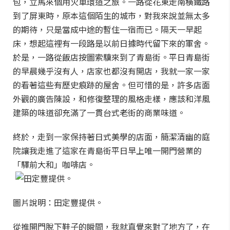
包，立馬來個用火車環道之旅。一路從花東走南橫鐵路
到了屏東時，原本這個陌生的城市，對我來說並無太多
的期待，只是當成中途的暫住一宿而已。隔天一早起
床，想起這裡有一段路是以前日據時代留下來的軍舍。
於是，一路從飯店按圖索驥來到了青島街。平日青島街
的早晨幾乎沒有人，店家也都沒有開店，我就一家一家
的看著這些有歷史痕跡的屋舍。但可惜的是，許多店面
外觀的廣告陳設，和修復整理的風格走樣，應該和洋風
建築的味道卻充滿了一貫台式老街的商業味道。
終於，走到一家保持著日式美學的店面，簡潔清幽的庭
院讓我走進了這家在青島街平日早上唯一開門營業的
「驛前大和」咖啡店。
圖片說明：田定豐提供。
從推開門脫下鞋子的瞬間，我就直覺來對了地方了，在