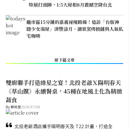
特展打頭陣，1:5大屋根8月震撼空降台北
離市區15分鐘的嘉義祕境路線！造訪「台版神
隱少女湯屋」清豐濤月、湖景窯烤披薩與人氣私
宅咖啡
接下篇文章
雙廚聯手打造綠星之宴！北投老爺Ｘ陽明春天
《草山饌》永續餐桌，45種在地風土化為精緻
蔬食
By
蘇祐萱
2026/07/08
北投老爺酒店攜手陽明春天及 T22 計畫，打造全