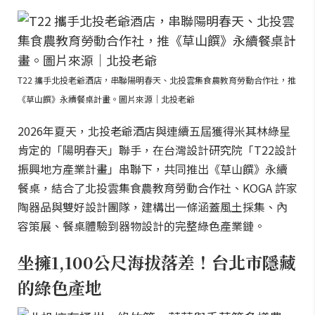
T22 攜手北投老爺酒店，串聯陽明春天、北投雲集食農教育勞動合作社，推
《草山饌》永續餐桌計畫。圖片來源｜北投老爺
2026年夏天，北投老爺酒店與連續五屆獲得米其林綠星
肯定的「陽明春天」聯手，在台灣設計研究院「T22設計
振興地方產業計畫」串聯下，共同推出《草山饌》永續
餐桌，結合了北投雲集食農教育勞動合作社、KOGA 許家
陶器品與雙好設計團隊，建構出一條涵蓋風土採集、內
容策展、餐桌體驗到器物設計的完整綠色產業鏈。
坐擁1,100公尺海拔落差！台北市隱藏
的綠色產地