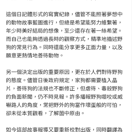
這個日記體形式的寫實紀錄，儘管不能照著夢想中
的動物故事藍圖進行，但總是希望能努力維繫著，
年少時美好結局的想像，至少還存在著一絲希望。
而自己也能夠透過長時的觀察方式，精準地描述野
狗的常見行為。同時還能分享更多正面力量，以及
願意更熱情地善待動物。
另一個決定出版的重要原因，更在於人們對待野狗
的態度。儘管日後政府規定，家狗都需要植入晶
片，善待狗的法規也不斷修正，但虐待、毒殺野狗
的負面新聞，仍不時見報。許多播報野狗噬咬或威
嚇路人的角度，常把野外的狗當作壞蛋般的可怕，
卻未從本質觀看，了解箇中原由。
如今這部故事報導又要重新校對出版，同時翻譯為