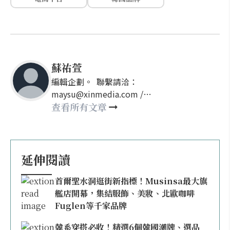
蘇祐萱
編輯企劃。 聯繫請洽：
maysu@xinmedia.com /
may860527@gmail.com
查看所有文章
延伸閱讀
首爾聖水洞逛街新指標！Musinsa最大旗
艦店開幕，集結服飾、美妝、北歐咖啡
Fuglen等千家品牌
韓系穿搭必收！精選6個韓國潮牌、選品