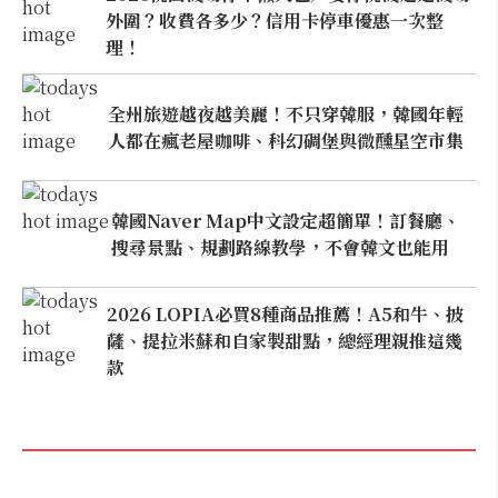
外圍？收費各多少？信用卡停車優惠一次整
理！
全州旅遊越夜越美麗！不只穿韓服，韓國年輕
人都在瘋老屋咖啡、科幻碉堡與微醺星空市集
韓國Naver Map中文設定超簡單！訂餐廳、
搜尋景點、規劃路線教學，不會韓文也能用
2026 LOPIA必買8種商品推薦！A5和牛、披
薩、提拉米蘇和自家製甜點，總經理親推這幾
款