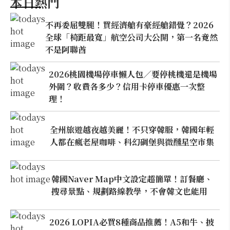
本日熱門
不再委屈雙腿！買經濟艙有豪經艙錯覺？2026
全球「椅距最寬」航空公司大公開，第一名竟然
不是阿聯酋
2026桃園機場停車懶人包／要停桃機還是機場
外圍？收費各多少？信用卡停車優惠一次整
理！
全州旅遊越夜越美麗！不只穿韓服，韓國年輕
人都在瘋老屋咖啡、科幻碉堡與微醺星空市集
韓國Naver Map中文設定超簡單！訂餐廳、
搜尋景點、規劃路線教學，不會韓文也能用
2026 LOPIA必買8種商品推薦！A5和牛、披