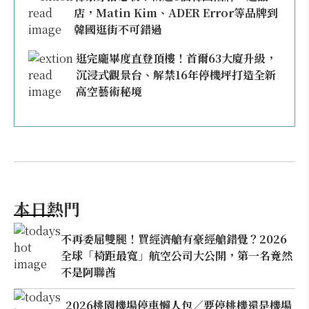
店，Matin Kim、ADER Error等品牌到
韓國逛街不可錯過
逛完龐畢度直登頂樓！首爾63大廈升級，
沉浸式觀景台、解禁16年停機坪打造全新
高空藝術秘境
本日熱門
不再委屈雙腿！買經濟艙有豪經艙錯覺？2026
全球「椅距最寬」航空公司大公開，第一名竟然
不是阿聯酋
2026桃園機場停車懶人包／要停桃機還是機場