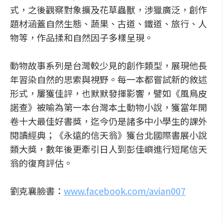
式，之後觀察對象擴及花草蟲獸，涉獵廣泛，創作
題材涵蓋自然生態、蔬果、古道、鐵道、旅行、人
物等，作品揉和自然因子多樣呈現。
動物故事系列是台灣較少見的創作類型，展現他長
年習染自然的思索與視野。每一本都嘗試新的敘述
形式，屢獲佳評，也默默發揮影響，譬如《風鳥皮
諾查》被喻為第一本台灣本土動物小說，獲當年開
卷十大最佳好書獎，迄今仍是諸多中小學生的課外
閱讀經典；《永遠的信天翁》獲台北國際書展小說
類大獎，數年後更牽引日人到彭佳嶼進行短尾信天
翁的復育評估。
劉克襄臉書：
www.facebook.com/avian007