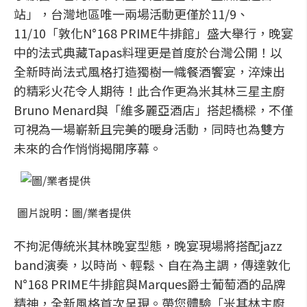
站」，台灣地區唯一兩場活動更僅於11/9、
11/10「敦化N°168 PRIME牛排館」盛大舉行，晚宴
中的法式典藏Tapas料理更是首度於台灣公開！以
全新時尚法式風格打造獨樹一幟餐酒饗宴，淬煉出
的精彩火花令人期待！此合作更為米其林三星主廚
Bruno Menard與「維多麗亞酒店」搭起橋樑，不僅
可視為一場嶄新且完美的暖身活動，同時也為雙方
未來的合作悄悄揭開序幕。
圖片說明：圖/業者提供
不拘泥傳統米其林晚宴型態，晚宴現場將搭配jazz
band演奏，以時尚、輕鬆、自在為主調，傳達敦化
N°168 PRIME牛排館與Marques爵士葡萄酒的品牌
精神，全新風格首次呈現。帶您體驗「米其林主廚