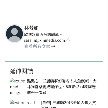
林芳如
欣傳媒資深採訪編輯。
sasalin@xinmedia.com／
happy21917@gmail.com
查看所有文章
延伸閱讀
點點心×三麗鷗夢幻聯名！人魚漢頓、大
耳狗喜拿變成豬仔包，8款新品+4款周邊
價格一次看
[票選] 三麗鷗2013卡通人物大賞