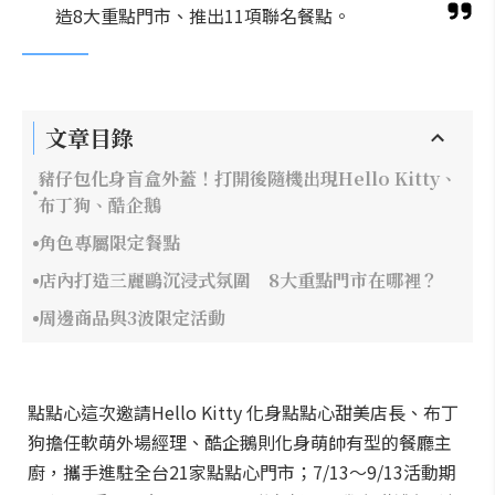
造8大重點門市、推出11項聯名餐點。
文章目錄
豬仔包化身盲盒外蓋！打開後隨機出現Hello Kitty、
布丁狗、酷企鵝
角色專屬限定餐點
店內打造三麗鷗沉浸式氛圍 8大重點門市在哪裡？
周邊商品與3波限定活動
點點心這次邀請Hello Kitty 化身點點心甜美店長、布丁
狗擔任軟萌外場經理、酷企鵝則化身萌帥有型的餐廳主
廚，攜手進駐全台21家點點心門市；7/13～9/13活動期