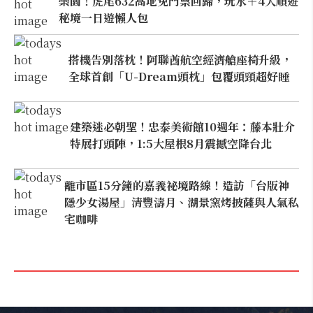
樂園！虎尾632高地免門票回歸，玩水＋4大順遊
秘境一日遊懶人包
搭機告別落枕！阿聯酋航空經濟艙座椅升級，
全球首創「U-Dream頭枕」包覆頭頸超好睡
建築迷必朝聖！忠泰美術館10週年：藤本壯介
特展打頭陣，1:5大屋根8月震撼空降台北
離市區15分鐘的嘉義祕境路線！造訪「台版神
隱少女湯屋」清豐濤月、湖景窯烤披薩與人氣私
宅咖啡