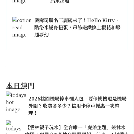
結果出爐
藏壽司聯名三麗鷗來了！Hello Kitty、
酷洛米變身扭蛋，吊飾磁鐵換上櫻花和服
超夢幻
本日熱門
2026桃園機場停車懶人包／要停桃機還是機場
外圍？收費各多少？信用卡停車優惠一次整
理！
【雲林親子玩水】全台唯一「虎爺主題」叢林水