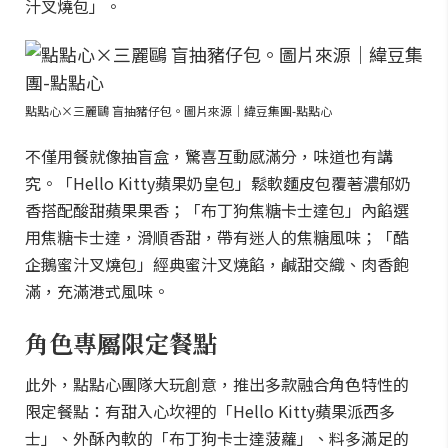
汁叉燒包」。
點點心×三麗鷗 盲抽豬仔包。圖片來源｜緯豆集團-點點心
不僅用餐就像抽盲盒，驚喜互動感滿分，味道也有講
究。「Hello Kitty蘋果奶皇包」鬆軟麵皮包覆著濃郁奶
香搭配酸甜蘋果果香；「布丁狗焦糖卡士達包」內餡選
用焦糖卡士達，滑順香甜，帶有迷人的焦糖風味；「酷
企鵝蜜汁叉燒包」經典蜜汁叉燒餡，鹹甜交織、肉香飽
滿，充滿港式風味。
角色專屬限定餐點
此外，點點心團隊大玩創意，推出多款融合角色特性的
限定餐點：有甜入心坎裡的「Hello Kitty蘋果派西多
士」、外酥內軟的「布丁狗卡士達菠蘿」、料多滿足的