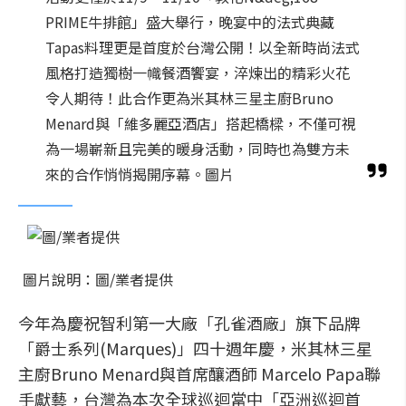
PRIME牛排館」盛大舉行，晚宴中的法式典藏
Tapas料理更是首度於台灣公開！以全新時尚法式
風格打造獨樹一幟餐酒饗宴，淬煉出的精彩火花
令人期待！此合作更為米其林三星主廚Bruno
Menard與「維多麗亞酒店」搭起橋樑，不僅可視
為一場嶄新且完美的暖身活動，同時也為雙方未
來的合作悄悄揭開序幕。圖片
圖片說明：圖/業者提供
今年為慶祝智利第一大廠「孔雀酒廠」旗下品牌
「爵士系列(Marques)」四十週年慶，米其林三星
主廚Bruno Menard與首席釀酒師 Marcelo Papa聯
手獻藝，台灣為本次全球巡迴當中「亞洲巡迴首