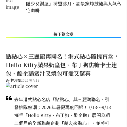
隱少女湯屋」清豐濤月、湖景窯烤披薩與人氣私
宅咖啡
接下篇文章
點點心×三麗鷗再聯名！港式點心隨機盲盒，
Hello Kitty蘋果奶皇包、布丁狗焦糖卡士達
包、酷企鵝蜜汁叉燒包可愛又驚喜
By
林芳如
2026/07/13
去年港式點心名店「點點心」與三麗鷗聯名，引
發排隊熱潮；2026年暑假再度回歸！7/13～9/13
攜手「Hello Kitty、布丁狗、酷企鵝」展開為期
二個月的全新聯萌企劃「萌友來點心」，並將打