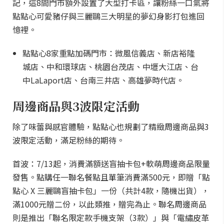
記，這8間門市額外設置了大型打卡區，讓粉絲一口氣將
點點心可愛豬仔與三麗鷗三大明星的夢幻身影打包進回
憶裡。
點點心8家重點加碼門市：微風信義店、新店裕隆
城店、中和環球店、桃園台茂店、中壢大江店、台
中LaLaport店、台南三井店、高雄夢時代店。
周邊商品與3波限定活動
除了味蕾與感官體驗，點點心也規劃了精緻周邊商品與3
波限定活動，滿足粉絲的期待。
首波：7/13起，消費滿額送盲抽卡包+軟萌周邊商品限量
發售。點購任一聯名餐點且單筆消費滿500元，即贈「點
點心 X 三麗鷗盲抽卡包」一份（共計4款，隨機出貨），
滿1000元贈二份，以此類推，贈完為止。聯名周邊商品
則是推出「聯名限定款手機支架（3款）」與「電繡皮革