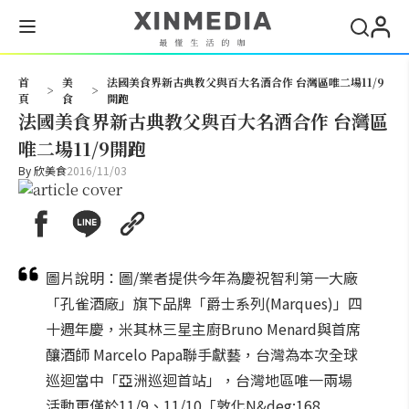
搜尋
首
美
法國美食界新古典教父與百大名酒合作 台灣區唯二場11/9
>
>
頁
食
開跑
法國美食界新古典教父與百大名酒合作 台灣區
唯二場11/9開跑
By
欣美食
2016/11/03
圖片說明：圖/業者提供今年為慶祝智利第一大廠
「孔雀酒廠」旗下品牌「爵士系列(Marques)」四
十週年慶，米其林三星主廚Bruno Menard與首席
釀酒師 Marcelo Papa聯手獻藝，台灣為本次全球
巡迴當中「亞洲巡迴首站」，台灣地區唯一兩場
活動更僅於11/9、11/10「敦化N&deg;168