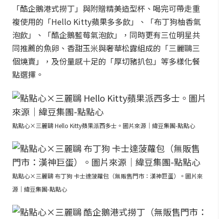
「酷企鵝港式撈丁」與附贈精美造型杯、喝完可帶走重
複使用的「Hello Kitty蘋果多多飲」、「布丁狗柚香氣
泡飲」、「酷企鵝藍莓氣泡飲」，同時更有三位明星共
同推薦的魚卵、香甜玉米與奢華松露組成的「三麗鷗三
個燒賣」，及份量感十足的「厚切豬扒包」等多樣化餐
點選擇。
點點心×三麗鷗 Hello Kitty蘋果派西多士。圖片來源｜緯豆集團-點點心
點點心×三麗鷗 布丁狗 卡士達菠蘿包（無販售門市：漢神巨蛋）。圖片來
源｜緯豆集團-點點心