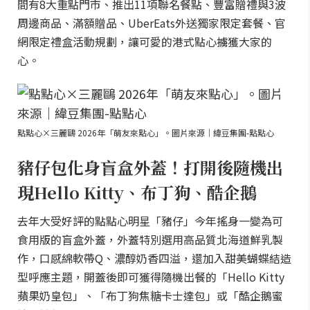
間有8大重點門市、推出11項聯名餐點、豐富贈禮與3波
周邊商品、滿額贈品、UberEats外送獨家限定套餐、官
網限定禮盒活動規劃，讓可愛的港式點心擄獲大家的
心。
點點心×三麗鷗 2026年「萌友來點心」。圖片來源｜緯豆集團-點點心
豬仔包化身盲盒外蓋！打開後隨機出
現Hello Kitty、布丁狗、酷企鵝
去年大受好評的點點心明星「豬仔」今年搖身一變為可
食用版的盲盒外蓋，外蓋特別選用高品質北海道鮮乳製
作，口感綿軟帶Q、濃醇奶香四溢，還加入甜美蝴蝶結造
型呼應主題，開蓋後即可獲得隨機出餐的「Hello Kitty
蘋果奶皇包」、「布丁狗焦糖卡士達包」或「酷企鵝蜜