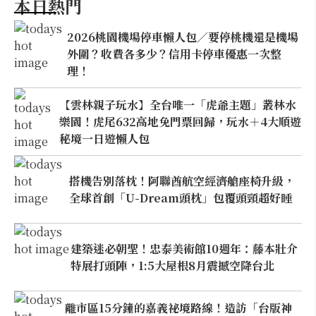
本日熱門
2026桃園機場停車懶人包／要停桃機還是機場
外圍？收費各多少？信用卡停車優惠一次整
理！
【雲林親子玩水】全台唯一「虎爺主題」叢林水
樂園！虎尾632高地免門票回歸，玩水＋4大順遊
秘境一日遊懶人包
搭機告別落枕！阿聯酋航空經濟艙座椅升級，
全球首創「U-Dream頭枕」包覆頭頸超好睡
建築迷必朝聖！忠泰美術館10週年：藤本壯介
特展打頭陣，1:5大屋根8月震撼空降台北
離市區15分鐘的嘉義祕境路線！造訪「台版神