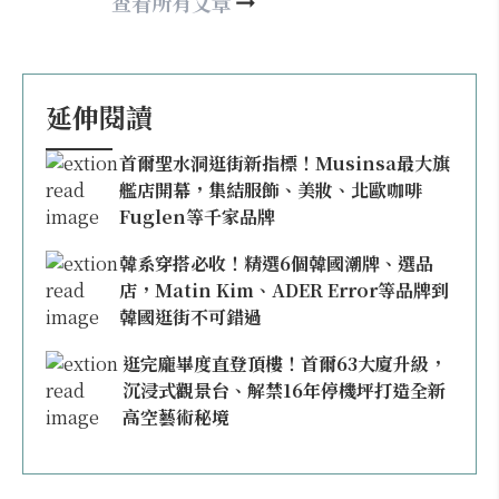
may860527@gmail.com
查看所有文章
延伸閱讀
首爾聖水洞逛街新指標！Musinsa最大旗
艦店開幕，集結服飾、美妝、北歐咖啡
Fuglen等千家品牌
韓系穿搭必收！精選6個韓國潮牌、選品
店，Matin Kim、ADER Error等品牌到
韓國逛街不可錯過
逛完龐畢度直登頂樓！首爾63大廈升級，
沉浸式觀景台、解禁16年停機坪打造全新
高空藝術秘境