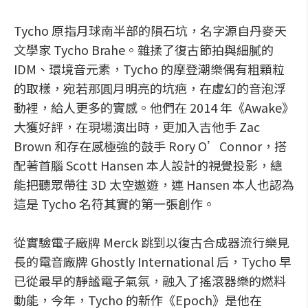
Tycho 原指月球南半部的隕石坑，名字源自丹麥天
文學家 Tycho Brahe。雜揉了復古節拍與細膩的
IDM、環境音元素，Tycho 的摩登潮樂偶有粗顆粒
的取樣，宛若那圓月明亮的坑疤，在虛幻的音泡浮
動裡，給人更多的實感。他們在 2014 年《Awake》
大獲好評，在現場演出時，更加入吉他手 Zac
Brown 和存在感極強的鼓手 Rory O’Connor，搭
配著首腦 Scott Hansen 本人設計的視覺投影，總
能把聽眾帶往 3D 太空遨遊，連 Hansen 本人也認為
這是 Tycho 名符其實的第一張創作。
從實驗電子廠牌 Merck 跳到以復古合成器流行樂見
長的電音廠牌 Ghostly International 后，Tycho 早
已從最早的靜謐電子氣氛，融入了搖滾器樂的燃料
動能，今年，Tycho 的新作《Epoch》是他在