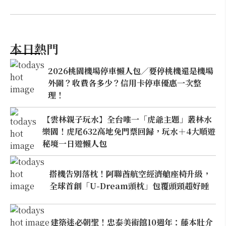
本日熱門
2026桃園機場停車懶人包／要停桃機還是機場
外圍？收費各多少？信用卡停車優惠一次整
理！
【雲林親子玩水】全台唯一「虎爺主題」叢林水
樂園！虎尾632高地免門票回歸，玩水＋4大順遊
秘境一日遊懶人包
搭機告別落枕！阿聯酋航空經濟艙座椅升級，
全球首創「U-Dream頭枕」包覆頭頸超好睡
建築迷必朝聖！忠泰美術館10週年：藤本壯介