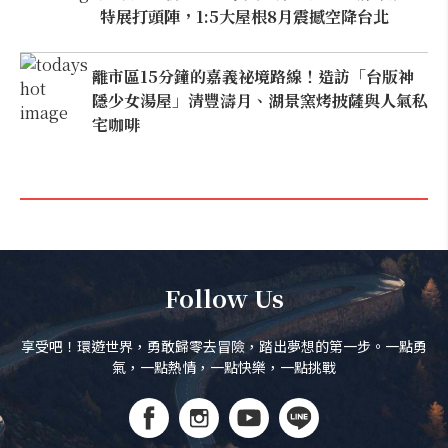
特展打頭陣，1:5大屋根8月震撼空降台北
離市區15分鐘的嘉義祕境路線！造訪「台版神
隱少女湯屋」清豐濤月、湖景窯烤披薩與人氣私
宅咖啡
Follow Us
享受吧！環遊世界，勇敢歸零去冒險，踏出夢想的第一步。一點勇
氣，一點熱情，一點快樂，一點挑戰