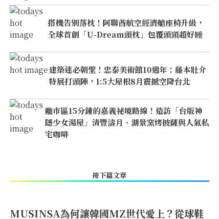
搭機告別落枕！阿聯酋航空經濟艙座椅升級，
全球首創「U-Dream頭枕」包覆頭頸超好睡
建築迷必朝聖！忠泰美術館10週年：藤本壯介
特展打頭陣，1:5大屋根8月震撼空降台北
離市區15分鐘的嘉義祕境路線！造訪「台版神
隱少女湯屋」清豐濤月、湖景窯烤披薩與人氣私
宅咖啡
接下篇文章
MUSINSA為何讓韓國MZ世代愛上？從球鞋