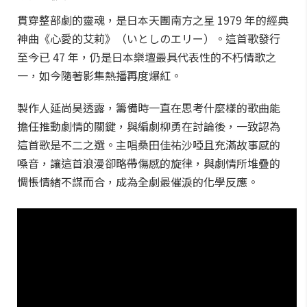
貫穿整部劇的靈魂，是日本天團南方之星 1979 年的經典
神曲《心愛的艾莉》（いとしのエリー）。這首歌發行
至今已 47 年，仍是日本樂壇最具代表性的不朽情歌之
一，如今隨著影集熱播再度爆紅。
製作人延尚昊透露，籌備時一直在思考什麼樣的歌曲能
擔任推動劇情的關鍵，與編劇柳勇在討論後，一致認為
這首歌是不二之選。主唱桑田佳祐沙啞且充滿故事感的
嗓音，讓這首浪漫卻略帶傷感的旋律，與劇情所堆疊的
惆悵情緒不謀而合，成為全劇最催淚的化學反應。