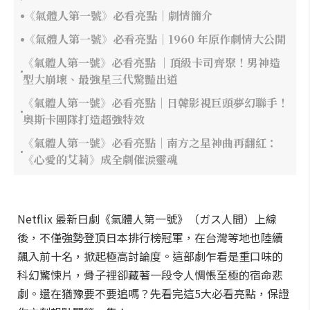
《氣體人第一號》必看亮點｜劇情簡介
《氣體人第一號》必看亮點｜1960 年原作劇情大公開
《氣體人第一號》必看亮點 ｜頂級卡司齊聚！男神造
型大崩壞、最強星三代驚豔出道
《氣體人第一號》必看亮點｜日韓影視巨頭夢幻聯手！
奧斯卡團隊打造超強特效
《氣體人第一號》必看亮點｜南方之星神曲再翻紅：
《心愛的艾莉》成全劇催淚靈魂
Netflix 最新日劇《氣體人第一號》（ガス人間）上線
後，不僅強勢登頂日本排行榜冠軍，在台灣等地也陸續
飆入前十名，掀起極高討論度。這部劇乍看是重口味的
科幻驚悚片，骨子裡卻藏著一段令人惆悵至極的宿命悲
劇。還在猶豫要不要追嗎？先看完這5大必看亮點，保證