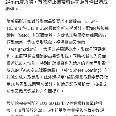
24mm廣角端，有效防止攜帶時鏡筒意外伸出造成
損傷。
隨著攝影玩家對於影像品質要求不斷提高，EF 24-
105mm f/4L IS II USM具備全新光學設計，配備4片玻璃
鑄模（GMo）非球面鏡片，有效修正整個變焦範圍的各
類型像差，例如變形現象、視場彎曲及像散
（Astigmatism），大幅改善周邊亮度，影像呈現更銳
利，並展現豐富細節的高畫質影像。同時搭載加入具備
優秀抗反光性能、特別針對垂直進入鏡片的光線而引致
反光的「ASC空氣球體鍍膜」（Air Sphere Coating）有
效減少眩光及鬼影。此外還採用4級防震影像穩定器及使
用10片圓型光圈葉片設計，無論是影像解析度，拍攝成
功率及散景質感皆有全面提升。
與新鏡完美搭配的EOS 5D Mark IV專業級數位單眼相
機，自9月份於台灣上市後即受到專業攝影族群的好評，