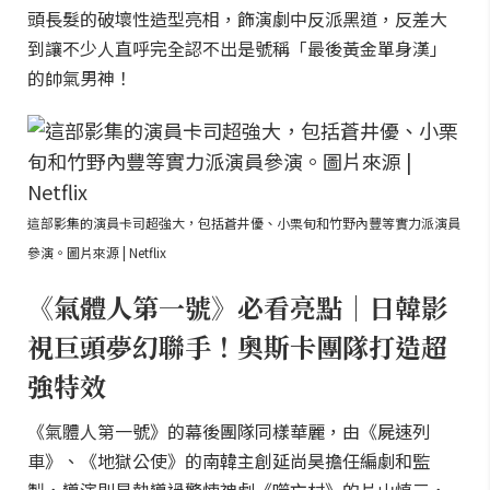
頭長髮的破壞性造型亮相，飾演劇中反派黑道，反差大
到讓不少人直呼完全認不出是號稱「最後黃金單身漢」
的帥氣男神！
這部影集的演員卡司超強大，包括蒼井優、小栗旬和竹野內豐等實力派演員
參演。圖片來源 | Netflix
《氣體人第一號》必看亮點｜日韓影
視巨頭夢幻聯手！奧斯卡團隊打造超
強特效
《氣體人第一號》的幕後團隊同樣華麗，由《屍速列
車》、《地獄公使》的南韓主創延尚昊擔任編劇和監