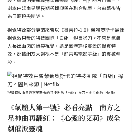
製，導演則是執導過驚悚神劇《噬亡村》的片山慎三，
劇本由延尚昊與長期搭檔柳勇在聯合執筆，台前幕後皆
為日韓頂尖團隊。
視覺特效部分更請來曾以《哥吉拉-1.0》榮獲奧斯卡最佳
視覺效果獎的特技團隊「白組」親自操刀。不管是氣體
人長出血肉的爆裂視覺，還是氣體穿梭實景的擬真特
效，都被網友大讚根本是「好萊塢電影等級」的震撼精
彩。
視覺特效由曾榮獲奧斯卡的特技團隊「白組」操刀。圖片來源 | Netflix
《氣體人第一號》必看亮點｜南方之
星神曲再翻紅：《心愛的艾莉》成全
劇催淚靈魂