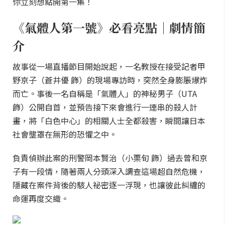
你立刻想點開第一集！
《氣體人第一號》必看亮點｜劇情簡
介
故事從一場直播節目開始說起，一名教授在接受記者甲
野京子（蒼井優 飾）的現場專訪時，突然全身膨脹爆炸
而亡。事後一名自稱是「氣體人」的神秘男子（UTA
飾）公開自首，並預告接下來會進行一連串的殺人計
畫，將「白色中心」的相關人士全都殺害，瞬間讓日本
社會壟罩在無形的恐懼之中。
負責偵辦此案的刑警岡本賢治（小栗旬 飾）過去曾和京
子有一段情，隨著兩人分頭深入調查這場超自然危機，
隱藏在案件背後的駭人祕密逐一浮現，也讓彼此糾纏的
命運再度交織。