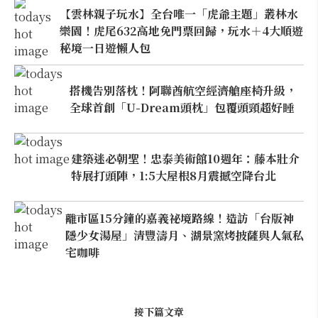
【雲林親子玩水】全台唯一「虎爺主題」叢林水
樂園！虎尾632高地免門票回歸，玩水＋4大順遊
秘境一日遊懶人包
搭機告別落枕！阿聯酋航空經濟艙座椅升級，
全球首創「U-Dream頭枕」包覆頭頸超好睡
建築迷必朝聖！忠泰美術館10週年：藤本壯介
特展打頭陣，1:5大屋根8月震撼空降台北
離市區15分鐘的嘉義祕境路線！造訪「台版神
隱少女湯屋」清豐濤月、湖景窯烤披薩與人氣私
宅咖啡
接下篇文章