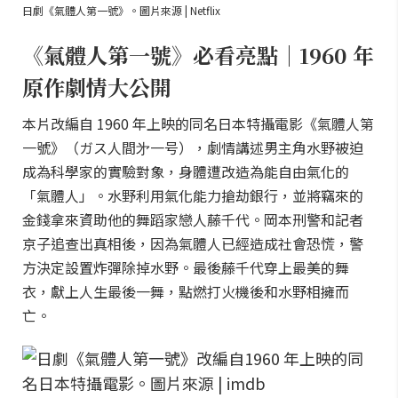
日劇《氣體人第一號》。圖片來源 | Netflix
《氣體人第一號》必看亮點｜1960 年
原作劇情大公開
本片改編自 1960 年上映的同名日本特攝電影《氣體人第
一號》（ガス人間㐧一号），劇情講述男主角水野被迫
成為科學家的實驗對象，身體遭改造為能自由氣化的
「氣體人」。水野利用氣化能力搶劫銀行，並將竊來的
金錢拿來資助他的舞蹈家戀人藤千代。岡本刑警和記者
京子追查出真相後，因為氣體人已經造成社會恐慌，警
方決定設置炸彈除掉水野。最後藤千代穿上最美的舞
衣，獻上人生最後一舞，點燃打火機後和水野相擁而
亡。