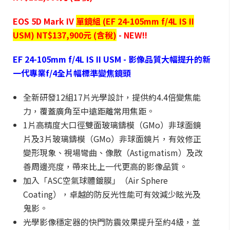
EOS 5D Mark IV
單鏡組 (EF 24-105mm f/4L IS II
USM) NT$137,900元 (含稅)
- NEW!!
EF 24-105mm f/4L IS II USM - 影像品質大幅提升的新
一代專業f/4全片幅標準變焦鏡頭
全新研發12組17片光學設計，提供約4.4倍變焦能
力，覆蓋廣角至中遠距離常用焦距。
1片高精度大口徑雙面玻璃鑄模（GMo）非球面鏡
片及3片玻璃鑄模（GMo）非球面鏡片，有效修正
變形現象、視場彎曲、像散（Astigmatism）及改
善周邊亮度，帶來比上一代更高的影像品質。
加入「ASC空氣球體鍍膜」（Air Sphere
Coating），卓越的防反光性能可有效減少眩光及
鬼影。
光學影像穩定器的快門防震效果提升至約4級，並