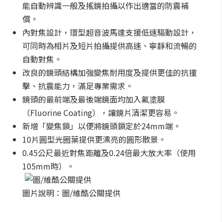
能自動辨識一般及搖鏡拍攝以作出適當的防震補
償。
內對焦設計，環型超音波馬達支援低速驅動設計，
可同時為相片及短片拍攝提供高速、寧靜和流暢的
自動對焦。
改良的鏡頭結構加強變焦耐用度及提供更佳的抗撞
擊、抗震能力，滿足專業需求。
鏡頭的最前端及最後端鏡面均加入氟塗膜
（Fluorine Coating），讓鏡片清潔更容易。
新增「變焦鎖」以便將鏡頭鎖定於24mm端。
10片圓型光圈葉提供更漂亮的圓形散景。
0.45公尺最近對焦距離及0.24倍最大放大率（使用
105mm時）。
圖片說明：圖/維酷公關提供