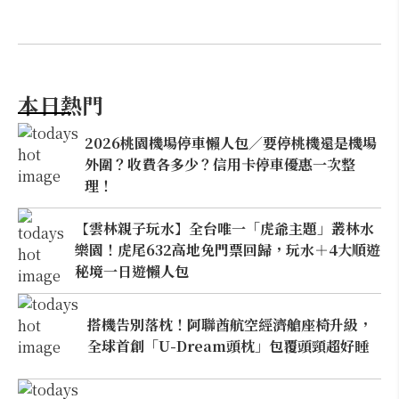
本日熱門
2026桃園機場停車懶人包／要停桃機還是機場
外圍？收費各多少？信用卡停車優惠一次整
理！
【雲林親子玩水】全台唯一「虎爺主題」叢林水
樂園！虎尾632高地免門票回歸，玩水＋4大順遊
秘境一日遊懶人包
搭機告別落枕！阿聯酋航空經濟艙座椅升級，
全球首創「U-Dream頭枕」包覆頭頸超好睡