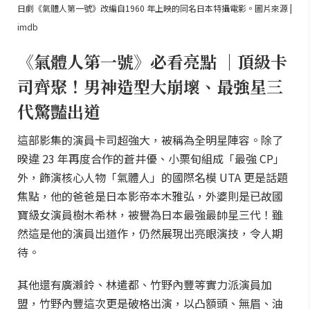
日劇《氣體人第一號》改編自1960 年上映的同名日本特攝電影。圖片來源 |
imdb
《氣體人第一號》必看亮點 ｜頂級卡
司齊聚！男神造型大崩壞、最強星三
代驚豔出道
這部影集的演員卡司超強大，被稱為全明星陣容。除了
暌違 23 年再度合作的蒼井優、小栗旬組成「最強 CP」
外，飾演核心人物「氣體人」的國際名模 UTA 更是話題
焦點，他的爸爸是日本影帝本木雅弘，外婆則是已故國
寶級女演員樹木希林，被譽為日本最強最帥星三代！雖
然這是他的演員出道作，仍然展現出亮眼演技，令人期
待。
其他還有廣瀨鈴、林遣都、竹野內豐等實力派演員加
盟，竹野內豐這次更是破格出演，以凸額頭、無眉、油