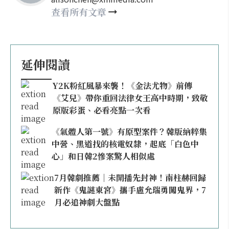
查看所有文章
延伸閱讀
Y2K粉紅風暴來襲！《金法尤物》前傳
《艾兒》帶你重回法律女王高中時期，致敬
原版彩蛋、必看亮點一次看
《氣體人第一號》有原型案件？韓版納粹集
中營、黑道找的核電奴隸，起底「白色中
心」和日韓2慘案驚人相似處
7月韓劇推薦｜未開播先封神！南柱赫回歸
新作《鬼謎東宮》攜手盧允瑞勇闖鬼界，7
月必追神劇大盤點