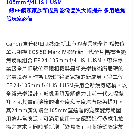
105mm f/4L IS II USM
L級EF鏡頭家族新成員 影像品質大幅提升 多用途焦
段玩家必備
Canon 宣佈即日起搭配新上市的專業級全片幅數位
單眼相機 EOS 5D Mark IV
搭配新一代全片幅標準變
焦鏡頭組合 EF 24-105mm f/4L IS II USM
，帶來專
業級全片幅數位單眼相機與最新光學技術所展現的
完美境界。作為 L級EF鏡頭家族的新成員，第二代
EF 24-105mm f/4L IS II USM採用全新鏡身結構，以
全新光學設計，影像畫質及解像力比前一代大幅提
升，尤其畫面邊緣的清晰度和亮度均有顯著提升。
其24mm廣角端至105mm望遠端的寬廣變焦範圍，
用途非常廣泛，可滿足使用一支鏡頭進行多樣化拍
攝之需求。同時並新增「變焦鎖」可將鏡頭鎖定於