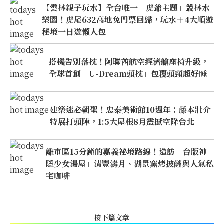
【雲林親子玩水】全台唯一「虎爺主題」叢林水
樂園！虎尾632高地免門票回歸，玩水＋4大順遊
秘境一日遊懶人包
搭機告別落枕！阿聯酋航空經濟艙座椅升級，
全球首創「U-Dream頭枕」包覆頭頸超好睡
建築迷必朝聖！忠泰美術館10週年：藤本壯介
特展打頭陣，1:5大屋根8月震撼空降台北
離市區15分鐘的嘉義祕境路線！造訪「台版神
隱少女湯屋」清豐濤月、湖景窯烤披薩與人氣私
宅咖啡
接下篇文章