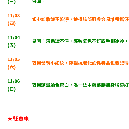
(
三)
保溼。
11/03
當心卸妝卸不乾淨，使得臉部肌膚容易堆積髒汙
(
四)
11/04
易因血液循環不佳，導致氣色不好或手腳冰冷。
(
五)
11/05
容易發現小細紋，除皺抗老化的保養品也要記得
(
六)
11/06
容易頭暈臉色蒼白，喝一些中藥藥膳補身增添好
(
日)
★雙魚座