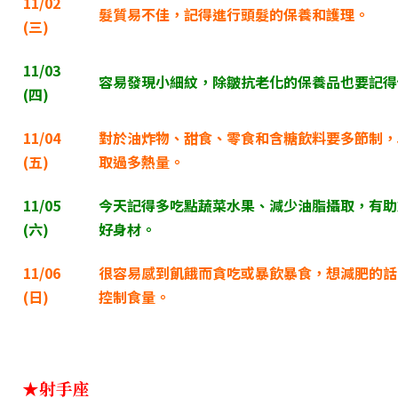
11/02
髮質易不佳，記得進行頭髮的保養和護理。
(
三)
11/03
容易發現小細紋，除皺抗老化的保養品也要記得
(
四)
11/04
對於油炸物、甜食、零食和含糖飲料要多節制，
(
五)
取過多熱量。
11/05
今天記得多吃點蔬菜水果、減少油脂攝取，有助
(
六)
好身材。
11/06
很容易感到飢餓而貪吃或暴飲暴食，想減肥的話
(
日)
控制食量。
★射手座