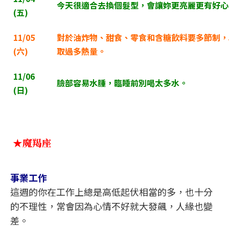
今天很適合去換個髮型，會讓妳更亮麗更有好心
(
五)
11/05
對於油炸物、甜食、零食和含糖飲料要多節制，
(
六)
取過多熱量。
11/06
臉部容易水腫，臨睡前別喝太多水。
(
日)
★魔羯座
事業工作
這週的你在工作上總是高低起伏相當的多，也十分
的不理性，常會因為心情不好就大發飆，人緣也變
差。