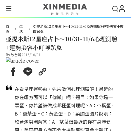
搜
首
生
亞提米斯12星座占卜～10/31-11/6心理測驗+運勢美容小叮
>
>
頁
活
嚀趴兔
亞提米斯12星座占卜～10/31-11/6心理測驗
+運勢美容小叮嚀趴兔
By
欣台灣
2016/10/31
在看星座運勢前，先來做個心理測驗吧！最近的
你在哪方面可以「偷懶」呢？題目：如果你是一
顆蛋，你希望被做成哪種蛋料理呢？A：茶葉蛋。
B：薰茶蛋。C：黃金蛋。D：菜脯蛋圖片說明：
欣台灣製圖解答：A：茶葉蛋最近的你在身體健
康、美容瘦身方面不要太過勤奮認真會比較好，