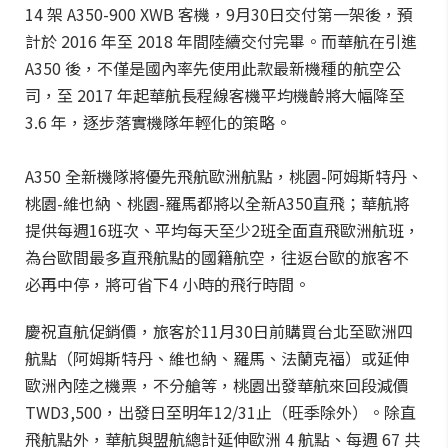
14 架 A350-900 XWB 客機，9月30日交付第一架後，預
計於 2016 年至 2018 年間陸續交付完畢。而華航在引進
A350 後，不僅是國內率先使用此款最新機種的航空公
司，至 2017 年起華航長程線客機平均機齡將大幅降至
3.6 年，逐步落實機隊年輕化的策略。
A350 全新機隊將優先飛航歐洲航點，桃園-阿姆斯特丹、
桃園-維也納、桃園-羅馬都將以全新A350直飛；華航將
提供每週16班次、平均每天至少2班全面直飛歐洲航班，
為台歐間最多直飛航點的國籍航空，往返台歐的旅客不
必再中停，將可省下4 小時的飛行時間。
慶祝直航促銷價，旅客於11月30日前購買台北至歐洲四
航點（阿姆斯特丹、維也納、羅馬、法蘭克福）或延伸
歐洲內陸之機票，不分艙等，桃園出發華航來回段減價
TWD3,500，出發日至明年12/31止（旺季除外）。除直
飛航點外，華航與盟航總計延伸歐洲 4 航點、每週 67 共