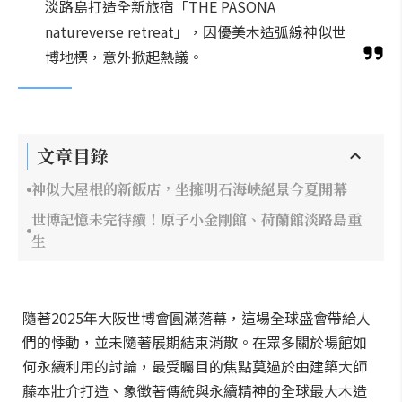
淡路島打造全新旅宿「THE PASONA
natureverse retreat」，因優美木造弧線神似世
博地標，意外掀起熱議。
文章目錄
神似大屋根的新飯店，坐擁明石海峽絕景今夏開幕
世博記憶未完待續！原子小金剛館、荷蘭館淡路島重
生
隨著2025年大阪世博會圓滿落幕，這場全球盛會帶給人
們的悸動，並未隨著展期結束消散。在眾多關於場館如
何永續利用的討論，最受矚目的焦點莫過於由建築大師
藤本壯介打造、象徵著傳統與永續精神的全球最大木造