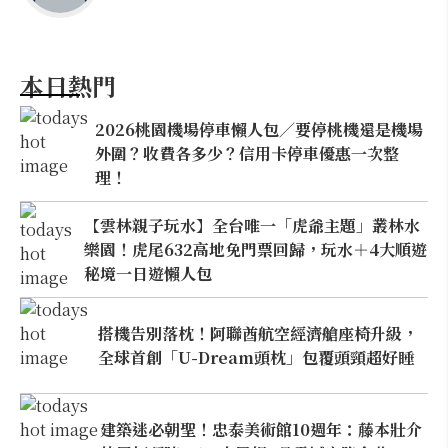
本日熱門
2026桃園機場停車懶人包／要停桃機還是機場
外圍？收費各多少？信用卡停車優惠一次整
理！
【雲林親子玩水】全台唯一「虎爺主題」叢林水
樂園！虎尾632高地免門票回歸，玩水＋4大順遊
秘境一日遊懶人包
搭機告別落枕！阿聯酋航空經濟艙座椅升級，
全球首創「U-Dream頭枕」包覆頭頸超好睡
建築迷必朝聖！忠泰美術館10週年：藤本壯介