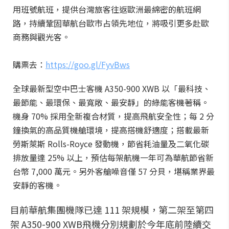
用班號航班，提供台灣旅客往返歐洲最綿密的航班網
路，持續鞏固華航台歐市占領先地位，將吸引更多赴歐
商務與觀光客。
購票去：
https://goo.gl/FyvBws
全球最新型空中巴士客機 A350-900 XWB 以「最科技、
最節能、最環保、最寬敞、最安靜」的綠能客機著稱。
機身 70% 採用全新複合材質，提高飛航安全性；每 2 分
鐘換氣的高品質機艙環境，提高搭機舒適度；搭載最新
勞斯萊斯 Rolls-Royce 發動機，節省耗油量及二氧化碳
排放量達 25% 以上，預估每架航機一年可為華航節省新
台幣 7,000 萬元。另外客艙噪音僅 57 分貝，堪稱業界最
安靜的客機。
目前華航集團機隊已達 111 架規模，第二架至第四
架 A350-900 XWB飛機分別規劃於今年底前陸續交