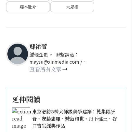
藤本壯介
大屋根
蘇祐萱
編輯企劃。 聯繫請洽：
maysu@xinmedia.com /
may860527@gmail.com
查看所有文章
延伸閱讀
東京必訪5棟大師級美學建築：蒐集隈研
吾、安藤忠雄、妹島和世、丹下健三、谷
口吉生經典作品