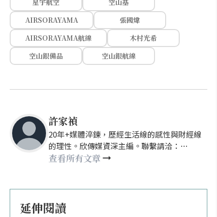
星宇航空
空山基
AIRSORAYAMA
張國煒
AIRSORAYAMA航線
木村光希
空山銀備品
空山銀航線
許家禎
20年+媒體淬鍊，歷經生活線的感性與財經線
的理性。欣傳媒資深主編。聯繫請洽：
nellyhsu@xinmedia.com
查看所有文章
延伸閱讀