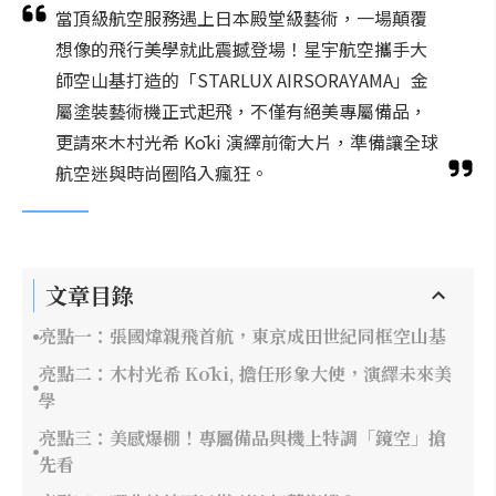
當頂級航空服務遇上日本殿堂級藝術，一場顛覆
想像的飛行美學就此震撼登場！星宇航空攜手大
師空山基打造的「STARLUX AIRSORAYAMA」金
屬塗裝藝術機正式起飛，不僅有絕美專屬備品，
更請來木村光希 Kōki 演繹前衛大片，準備讓全球
航空迷與時尚圈陷入瘋狂。
文章目錄
亮點一：張國煒親飛首航，東京成田世紀同框空山基
亮點二：木村光希 Kōki, 擔任形象大使，演繹未來美
學
亮點三：美感爆棚！專屬備品與機上特調「鏡空」搶
先看