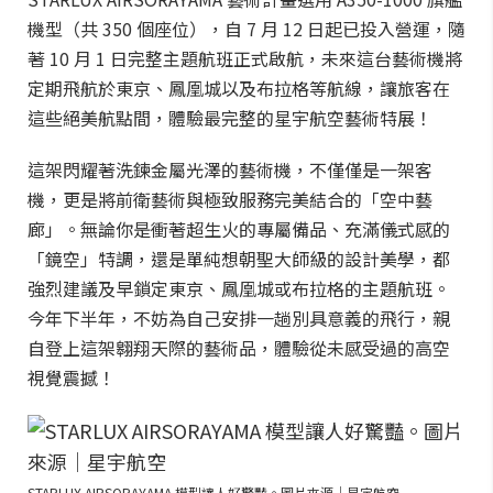
機型（共 350 個座位），自 7 月 12 日起已投入營運，隨
著 10 月 1 日完整主題航班正式啟航，未來這台藝術機將
定期飛航於東京、鳳凰城以及布拉格等航線，讓旅客在
這些絕美航點間，體驗最完整的星宇航空藝術特展！
這架閃耀著洗鍊金屬光澤的藝術機，不僅僅是一架客
機，更是將前衛藝術與極致服務完美結合的「空中藝
廊」。無論你是衝著超生火的專屬備品、充滿儀式感的
「鏡空」特調，還是單純想朝聖大師級的設計美學，都
強烈建議及早鎖定東京、鳳凰城或布拉格的主題航班。
今年下半年，不妨為自己安排一趟別具意義的飛行，親
自登上這架翱翔天際的藝術品，體驗從未感受過的高空
視覺震撼！
STARLUX AIRSORAYAMA 模型讓人好驚豔。圖片來源｜星宇航空