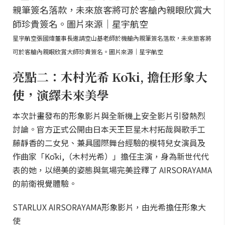
星宇航空張國煒董事長邀請空山基老師於機艙內親筆簽名落款，未來旅客將
可於客艙內親眼欣賞大師珍貴簽名。圖片來源｜星宇航空
亮點二：木村光希 Kōki, 擔任形象大
使，演繹未來美學
本次計畫發布的形象影片與全新機上安全影片引發熱烈
討論。官方正式公開由日本天王巨星木村拓哉與歌手工
藤靜香的二女兒、兼具國際舞台經驗的模特兒女演員及
作曲家「Kōki,（木村光希）」擔任主演，身為新世代代
表的她，以絕美的姿態與氣場完美詮釋了 AIRSORAYAMA
的前衛視覺體驗。
STARLUX AIRSORAYAMA形象影片，由光希擔任形象大
使