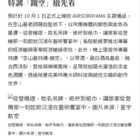
特調「鏡空」搶先看
預計於 10 月 1 日正式上線的 AIRSORAYAMA 主題備品，
在空山基老師親自監修下，以呼應機體的銀色與金色為
基調。從登機證、姓名吊牌、紙杯到紙巾，讓旅客從登
機那一刻起就沉浸在藝術饗宴中；長程航線更推出專屬
的經濟艙與豪華經濟艙過夜包。此外，機上還提供專屬
特調「空山基特調-鏡空」，以琴酒、甜白酒為基底，融
合西洋梨、荔枝與檸檬風味，呈現宛如陽光灑落的淡金
色酒體，透過味覺完美呼應大師科技與感性交織的創作
世界。
從登機證、姓名吊牌、紙杯到紙巾，讓旅客從登機那一刻起就沉浸在藝術饗
宴中。圖片來源｜星宇航空