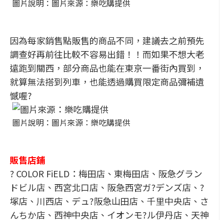
圖片說明：圖片來源：樂吃購提供
因為每家銷售點販售的商品不同，建議去之前預先
調查好再前往比較不容易出錯！！而如果不想大老
遠跑到關西，部分商品也能在東京一番街內買到，
就算無法搭到列車，也能透過購買限定商品彌補遺
憾喔?
圖片說明：圖片來源：樂吃購提供
販售店鋪
? COLOR FiELD：梅田店、東梅田店、阪急グラン
ドビル店、西宮北口店、阪急西宮ガ?デンズ店、?
塚店、川西店、デュ?阪急山田店、千里中央店、さ
んちか店、西神中央店、イオンモ?ル伊丹店、天神