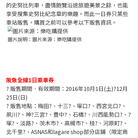
的史努比列車，盡情飽覽沿途旅遊美景之餘，也能
享受搜集史努比紀念章的樂趣。而此一日券只某些
車站販售，購買之前可以參考以下販售資訊。
圖片說明：圖片來源：樂吃購提供
阪急全線1日乘車券
? 販售期間．有效期間：2016年10月1日(土)?12月
25日(日)
? 販售地點：梅田?、十三?、塚口?、西宮北口?、
夙川?、神?三宮?、豊中?、石橋?、川西能勢口?、?
塚?、淡路?、茨木市?、高槻市?、桂?、河原町?、
北千里?、ASNAS和lagare shop部分店鋪（限定商