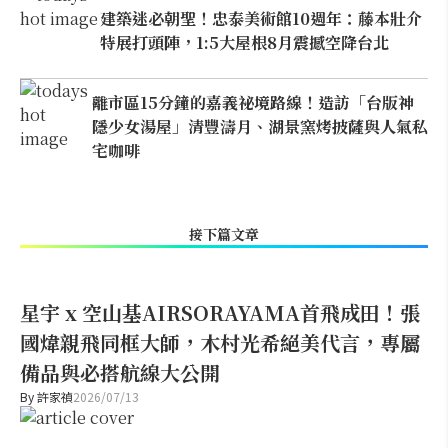
建築迷必朝聖！忠泰美術館10週年：藤本壯介
特展打頭陣，1:5大屋根8月震撼空降台北
離市區15分鐘的嘉義祕境路線！造訪「台版神
隱少女湯屋」清豐濤月、湖景窯烤披薩與人氣私
宅咖啡
接下篇文章
星宇 x 空山基AIRSORAYAMA首飛成田！張
國煒親飛同框大師，木村光希絕美代言，專屬
備品與必搭航線大公開
By
許家禎
2026/07/13