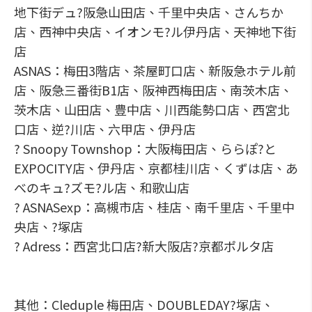
地下街デュ?阪急山田店、千里中央店、さんちか
店、西神中央店、イオンモ?ル伊丹店、天神地下街
店
ASNAS：梅田3階店、茶屋町口店、新阪急ホテル前
店、阪急三番街B1店、阪神西梅田店、南茨木店、
茨木店、山田店、豊中店、川西能勢口店、西宮北
口店、逆?川店、六甲店、伊丹店
? Snoopy Townshop：大阪梅田店、ららぽ?と
EXPOCITY店、伊丹店、京都桂川店、くずは店、あ
べのキュ?ズモ?ル店、和歌山店
? ASNASexp：高槻市店、桂店、南千里店、千里中
央店、?塚店
? Adress：西宮北口店?新大阪店?京都ポルタ店
其他：Cleduple 梅田店、DOUBLEDAY?塚店、