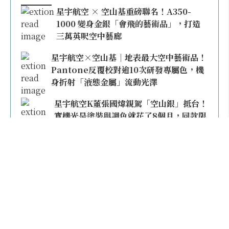
星宇航空 × 空山基重磅聯名！A350-
1000 變身金銀「會飛的藝術品」，打造
三萬英呎空中藝廊
星宇航空×空山基｜地表最大空中藝術品！
Pantone反覆校對逾10次研發專屬色，機
身折射「液態金屬」流動光澤
星宇航空K董張國煒親駕「空山銀」抵台！
實機光是塗裝與調色就花了8個月，同款限
量模型上架即秒殺
本日熱門