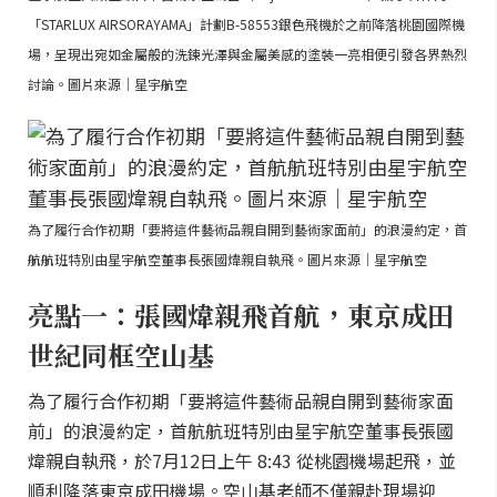
「STARLUX AIRSORAYAMA」計劃B-58553銀色飛機於之前降落桃園國際機
場，呈現出宛如金屬般的洗鍊光澤與金屬美感的塗裝一亮相便引發各界熱烈
討論。圖片來源｜星宇航空
為了履行合作初期「要將這件藝術品親自開到藝術家面前」的浪漫約定，首
航航班特別由星宇航空董事長張國煒親自執飛。圖片來源｜星宇航空
亮點一：張國煒親飛首航，東京成田
世紀同框空山基
為了履行合作初期「要將這件藝術品親自開到藝術家面
前」的浪漫約定，首航航班特別由星宇航空董事長張國
煒親自執飛，於7月12日上午 8:43 從桃園機場起飛，並
順利降落東京成田機場。空山基老師不僅親赴現場迎