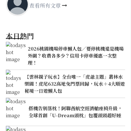
查看所有文章
本日熱門
2026桃園機場停車懶人包／要停桃機還是機場
外圍？收費各多少？信用卡停車優惠一次整
理！
【雲林親子玩水】全台唯一「虎爺主題」叢林水
樂園！虎尾632高地免門票回歸，玩水＋4大順遊
秘境一日遊懶人包
搭機告別落枕！阿聯酋航空經濟艙座椅升級，
全球首創「U-Dream頭枕」包覆頭頸超好睡