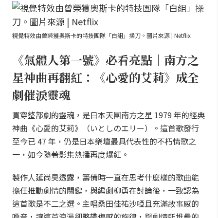
視覺特效由曾榮獲奧斯卡的特技團隊「白組」操刀。圖片來源 | Netflix
《氣體人第一號》必看亮點｜南方之
星神曲再翻紅：《心愛的艾莉》成全
劇催淚靈魂
貫穿整部劇的靈魂，是日本天團南方之星 1979 年的經典
神曲《心愛的艾莉》（いとしのエリー）。這首歌發行
至今已 47 年，仍是日本樂壇最具代表性的不朽情歌之
一，如今隨著影集熱播再度爆紅。
製作人延尚昊透露，籌備時一直在思考什麼樣的歌曲能
擔任推動劇情的關鍵，與編劇柳勇在討論後，一致認為
這首歌是不二之選。主唱桑田佳祐沙啞且充滿故事感的
嗓音，讓這首浪漫卻略帶傷感的旋律，與劇情所堆疊的