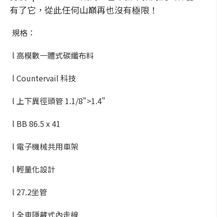
有了它，從此任何山巔再也沒有極限！
規格：
l 高模數一體式碳纖布料
l Countervail 科技
l 上下異徑頭管 1.1/8">1.4"
l BB 86.5 x 41
l 電子機械共用車架
l 輕量化設計
l 27.2坐管
l 全車隱藏式內走線