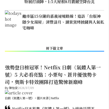
特展打頭陣，1:5大屋根8月震撼空降台北
離市區15分鐘的嘉義祕境路線！造訪「台版神
隱少女湯屋」清豐濤月、湖景窯烤披薩與人氣私
宅咖啡
接下篇文章
強勢登日榜冠軍！Netflix 日劇《氣體人第一
號》5 大必看亮點：小栗旬、蒼井優強勢卡
司，奧斯卡特效團隊打造驚悚新巔峰
By
陳怡安
2026/07/09
日劇《氣體人第一號》。圖片來源 | Netflix
Netflix日本影集《氣體人第一號》上線後話題不