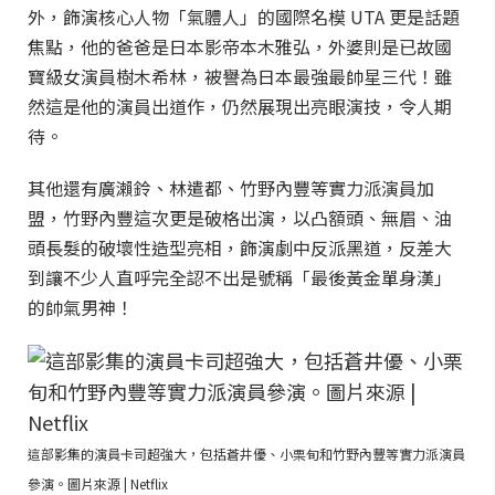
外，飾演核心人物「氣體人」的國際名模 UTA 更是話題
焦點，他的爸爸是日本影帝本木雅弘，外婆則是已故國
寶級女演員樹木希林，被譽為日本最強最帥星三代！雖
然這是他的演員出道作，仍然展現出亮眼演技，令人期
待。
其他還有廣瀨鈴、林遣都、竹野內豐等實力派演員加
盟，竹野內豐這次更是破格出演，以凸額頭、無眉、油
頭長髮的破壞性造型亮相，飾演劇中反派黑道，反差大
到讓不少人直呼完全認不出是號稱「最後黃金單身漢」
的帥氣男神！
這部影集的演員卡司超強大，包括蒼井優、小栗旬和竹野內豐等實力派演員
參演。圖片來源 | Netflix