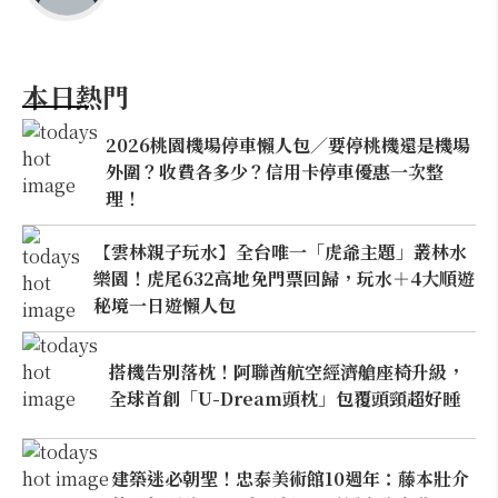
本日熱門
2026桃園機場停車懶人包／要停桃機還是機場
外圍？收費各多少？信用卡停車優惠一次整
理！
【雲林親子玩水】全台唯一「虎爺主題」叢林水
樂園！虎尾632高地免門票回歸，玩水＋4大順遊
秘境一日遊懶人包
搭機告別落枕！阿聯酋航空經濟艙座椅升級，
全球首創「U-Dream頭枕」包覆頭頸超好睡
建築迷必朝聖！忠泰美術館10週年：藤本壯介