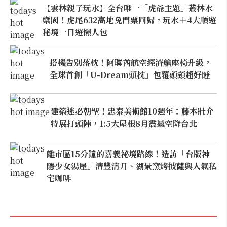
【雲林親子玩水】全台唯一「虎爺主題」叢林水
樂園！虎尾632高地免門票回歸，玩水＋4大順遊
秘境一日遊懶人包
搭機告別落枕！阿聯酋航空經濟艙座椅升級，
全球首創「U-Dream頭枕」包覆頭頸超好睡
建築迷必朝聖！忠泰美術館10週年：藤本壯介
特展打頭陣，1:5大屋根8月震撼空降台北
離市區15分鐘的嘉義祕境路線！造訪「台版神
隱少女湯屋」清豐濤月、湖景窯烤披薩與人氣私
宅咖啡