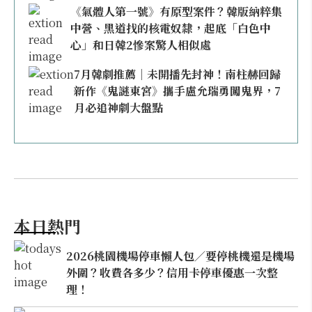
《氣體人第一號》有原型案件？韓版納粹集
中營、黑道找的核電奴隸，起底「白色中
心」和日韓2慘案驚人相似處
7月韓劇推薦｜未開播先封神！南柱赫回歸
新作《鬼謎東宮》攜手盧允瑞勇闖鬼界，7
月必追神劇大盤點
本日熱門
2026桃園機場停車懶人包／要停桃機還是機場
外圍？收費各多少？信用卡停車優惠一次整
理！