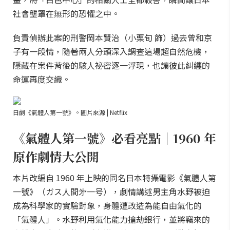
社會壟罩在無形的恐懼之中。
負責偵辦此案的刑警岡本賢治（小栗旬 飾）過去曾和京
子有一段情，隨著兩人分頭深入調查這場超自然危機，
隱藏在案件背後的駭人祕密逐一浮現，也讓彼此糾纏的
命運再度交織。
日劇《氣體人第一號》。圖片來源 | Netflix
《氣體人第一號》必看亮點｜1960 年
原作劇情大公開
本片改編自 1960 年上映的同名日本特攝電影《氣體人第
一號》（ガス人間㐧一号），劇情講述男主角水野被迫
成為科學家的實驗對象，身體遭改造為能自由氣化的
「氣體人」。水野利用氣化能力搶劫銀行，並將竊來的