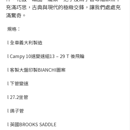
充滿巧思，古典與現代的極緻交鋒，讓我們處處充
滿驚奇。
規格：
l 全車義大利製造
l Campy 10速變速組13 – 29 T 後飛輪
l 客製大盤印製BIANCHI圖案
l 下管變速
l 27.2坐管
l 鴿子管
l 英國BROOKS SADDLE