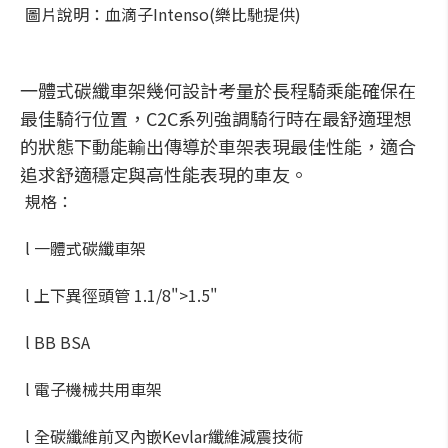
圖片說明：血滴子Intenso(樂比馳提供)
一體式碳纖車架幾何設計考量於長程騎乘能確保在
最佳騎行位置，C2C系列強調騎行時在最舒適理想
的狀態下動能輸出傳導於車架表現最佳性能，適合
追求舒適穩定與高性能表現的車友。
規格：
l 一體式碳纖車架
l 上下異徑頭管 1.1/8">1.5"
l BB BSA
l 電子機械共用車架
l 全碳纖維前叉內嵌Kevlar纖維減震技術