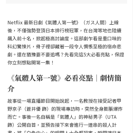
Netflix 最新日劇《氣體人第一號》（ガス人間）上線
後，不僅強勢登頂日本排行榜冠軍，在台灣等地也陸續
飆入前十名，掀起極高討論度。這部劇乍看是重口味的
科幻驚悚片，骨子裡卻藏著一段令人惆悵至極的宿命悲
劇。還在猶豫要不要追嗎？先看完這5大必看亮點，保證
你立刻想點開第一集！
《氣體人第一號》必看亮點｜劇情簡
介
故事從一場直播節目開始說起，一名教授在接受記者甲
野京子（蒼井優 飾）的現場專訪時，突然全身膨脹爆炸
而亡。事後一名自稱是「氣體人」的神秘男子（UTA
飾）公開自首，並預告接下來會進行一連串的殺人計
畫，將「白色中心」的相關人士全都殺害，瞬間讓日本