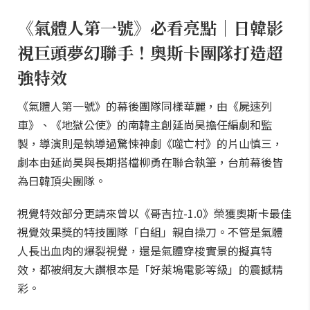
《氣體人第一號》必看亮點｜日韓影
視巨頭夢幻聯手！奧斯卡團隊打造超
強特效
《氣體人第一號》的幕後團隊同樣華麗，由《屍速列
車》、《地獄公使》的南韓主創延尚昊擔任編劇和監
製，導演則是執導過驚悚神劇《噬亡村》的片山慎三，
劇本由延尚昊與長期搭檔柳勇在聯合執筆，台前幕後皆
為日韓頂尖團隊。
視覺特效部分更請來曾以《哥吉拉-1.0》榮獲奧斯卡最佳
視覺效果獎的特技團隊「白組」親自操刀。不管是氣體
人長出血肉的爆裂視覺，還是氣體穿梭實景的擬真特
效，都被網友大讚根本是「好萊塢電影等級」的震撼精
彩。