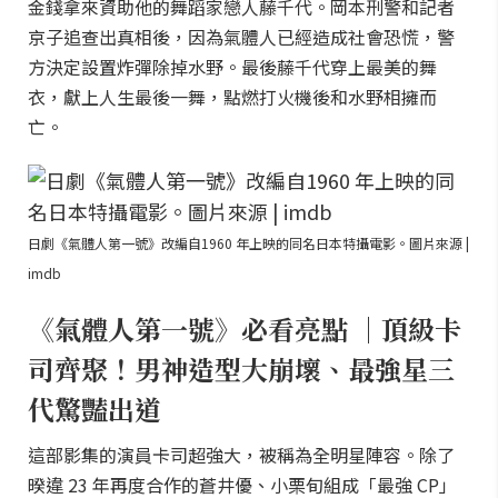
金錢拿來資助他的舞蹈家戀人藤千代。岡本刑警和記者
京子追查出真相後，因為氣體人已經造成社會恐慌，警
方決定設置炸彈除掉水野。最後藤千代穿上最美的舞
衣，獻上人生最後一舞，點燃打火機後和水野相擁而
亡。
日劇《氣體人第一號》改編自1960 年上映的同名日本特攝電影。圖片來源 |
imdb
《氣體人第一號》必看亮點 ｜頂級卡
司齊聚！男神造型大崩壞、最強星三
代驚豔出道
這部影集的演員卡司超強大，被稱為全明星陣容。除了
暌違 23 年再度合作的蒼井優、小栗旬組成「最強 CP」