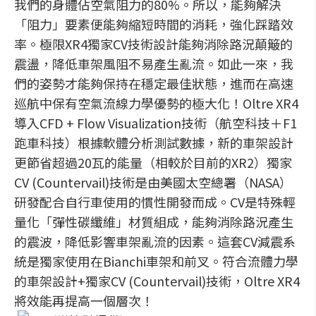
我們的身體佔空氣阻力的80%。所以，能夠解決
「阻力」要素便能夠縮短時間的消耗，強化踩踏效
率。極限XR4獨家CV技術設計能夠消除路況顛簸的
震盪，降低車架風阻不易產生亂流。如此一來，我
們的姿勢才能夠保持在穩定最佳狀態，進而在高速
巡航中保有空氣流線力學優勢的極大化！Oltre XR4
導入CFD + Flow Visualization技術（航空科技＋F1
跑車科技）根據軟體分析測試數據，新的車架設計
更節省超過20瓦的能量（相較於目前的XR2）獨家
CV (Countervail)技術是由美國太空總署（NASA）
研發配合自行車使用的慣性開發而成。CV是特殊輕
量化「彈性碳纖維」材質組成，能夠消除路況產生
的震波，降低影響車架亂流的因素。這套CV減震系
統是獨家使用在Bianchi車架和前叉。符合流體力學
的車架設計+獨家CV (Countervail)技術，Oltre XR4
將效能再提高一個層次！