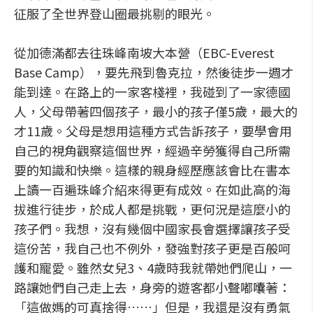
征服了全世界登山圈最挑剔的眼光。
從加德滿都去往珠峰南坡大本營（EBC-Everest
Base Camp），要先飛到魯克拉，然後徒步一週才
能到達。在路上的一家客棧裡，我碰到了一家德國
人，父母帶著四個孩子，最小的孩子僅5歲，最大的
才11歲。父母是想用這種方式告訴孩子，要學會用
自己的視角觀察這個世界，經過辛勞獲得自己所需
要的知識和快樂。這樣的親身經歷應該會比在書本
上讀一百遍珠峰介紹來得更有成效。在如此高的海
拔進行徒步，於成人都是挑戰，更何況是這麼小的
孩子們。我想，沒有幾個中國家長會選擇讓孩子受
這份苦，我自己也不例外，發強對孩子更是百般呵
護和寵愛。雖然女兒3、4歲時我就帶她們爬山，一
路讓她們自己走上去，身旁的遊客都小聲嘟囔著：
「這做媽的可真捨得……」但是，我還是沒有勇氣