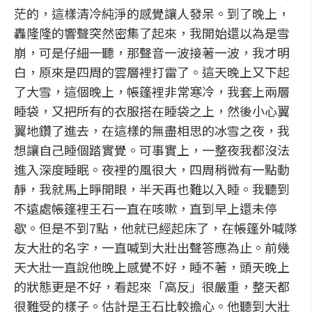
茫的，這樣清冷純淨的感覺讓人發呆。到了晚上，
轟隆隆的響聲突然密集了起來，我開始還以為是雪
崩，可是仔細一聽，那聲音一波接著一波，我才明
白，原來是四周的雲層裡打雷了。這天晚上又下起
了大雪，這個晚上，帳篷裡非常寒冷，我套上兩層
睡袋，又把所有的衣服搭在睡袋之上，然後小心翼
翼地鑽了進去，在這樣的無盡相思的冰雪之夜，我
想讓自己睡個踏實覺。可事實上，一整夜我都沒法
進入深度睡眠。夜裡的風很大，四周稍微有一點動
靜，我就馬上睜開眼，半天再也難以入睡。我聽到
不遠處帳篷裡王石一直在咳嗽，直到早上還未停
歇。但是不到7點，他就已經起床了，在帳篷外喊隊
友大壯的名字，一直喊到大壯出聲答應為止。前幾
天大壯一直說他晚上感覺不好，睡不著，頭天晚上
的狀態更是不好，看起來「高反」很嚴重，整天都
很難受的樣子。估計是王石比較擔心。他聽到大壯