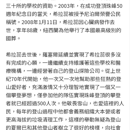
三十所的學校的資助。2003年，在成功登頂珠峰50
週年紀念日的當天，希拉蕊被授予尼泊爾榮譽公民
稱號。2008年1月11日，希拉蕊因心臟病發作去
世，享年88歲，紐西蘭為他舉行了本國最高級別的
國葬。
希拉蕊去世後，羅塞爾延續並實現了希拉蕊很多沒
有完成的心願，一邊繼續支持維護著這些學校和醫
療機構，一邊經營著自己的登山探險公司。從上世
紀70年代開始，他一次又一次地幫助那些狂熱的登
山愛好者，充滿激情又十分理智地實現了一個又一
個攀登夢想，僅參加他的隊伍實現珠峰登頂的攀登
者就已經超過500人次。他敬畏雪山，也愛這裡的人
民，每年的登山過程中他都會義務組織大本營或者
更高海拔的垃圾清理工作，這樣的舉動無疑為登山
的夏爾巴和其他登山者樹立了很好的榜樣，向社會