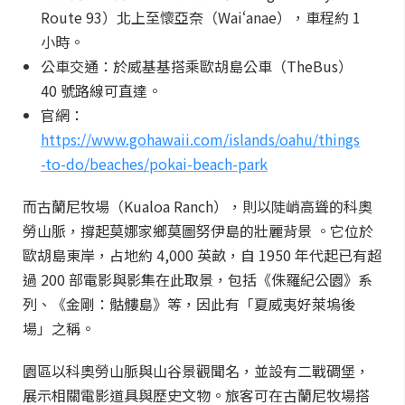
Route 93）北上至懷亞奈（Waiʻanae），車程約 1
小時。
公車交通：於威基基搭乘歐胡島公車（TheBus）
40 號路線可直達。
官網：
https://www.gohawaii.com/islands/oahu/things
-to-do/beaches/pokai-beach-park
而古蘭尼牧場（Kualoa Ranch），則以陡峭高聳的科奧
勞山脈，撐起莫娜家鄉莫圖努伊島的壯麗背景 。它位於
歐胡島東岸，占地約 4,000 英畝，自 1950 年代起已有超
過 200 部電影與影集在此取景，包括《侏羅紀公園》系
列、《金剛：骷髏島》等，因此有「夏威夷好萊塢後
場」之稱。
園區以科奧勞山脈與山谷景觀聞名，並設有二戰碉堡，
展示相關電影道具與歷史文物。旅客可在古蘭尼牧場搭