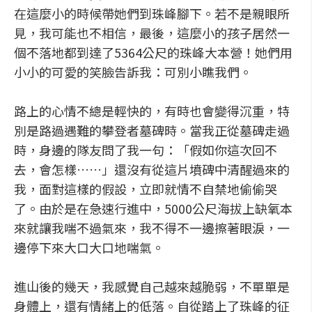
在這麼小的時候帶她們到珠峰腳下。若不是親眼所
見，我可能也不相信，最後，這麼小的孩子居然一
個不落地都到達了5364公尺的珠峰大本營！她們用
小小的可愛的笑臉告訴我：可別小瞧我們。
路上的心情不總是輕快的，有時也會變得沉重，特
別是路過遇難的攀登者墓碑時。當我正從墓碑走過
時，身邊的隊友問了我一句：「假如你這次回不
去，會怎樣……」還沒有從這片墳碑中清醒過來的
我，面對這樣的假設，立即就情不自禁地偷偷哭
了。由於是在急速行進中，5000公尺海拔上缺氧本
來就讓我喘不過氣來，我不得不一邊擦著眼淚，一
邊停下來大口大口地喘氣。
進山後的幾天，我感覺自己越來越脆弱，不單單是
身體上，還有情緒上的低落。自從踏上了珠峰的征