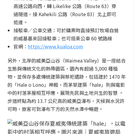
高速公路向西，轉 Likelike 公路（Route 63）穿
過隧道，接 Kahekili 公路（Route 83）北上即可
抵達。
接駁車／公車交通：可於購票時直接預訂牧場自營
的威基基來回接駁車；也可搭乘公車 60 號路線
官網：
https://www.kualoa.com
另外，北岸的威美亞山谷（Waimea Valley）是一座結合
生態與傳統文化的熱帶園區，園內有超過 5,000 種植
物，並保存多處傳統建築與祭祀遺跡，包括建於 1470 年
的「Hale o Lono」神殿，而茅草建築「hale」則與電影
中的村落茅屋相互呼應，展現先民與土地共生的智慧 。
步道終點為約 13.7 公尺高的威美亞瀑布，天候與水況許
可時，旅客可到瀑布下方的天然水潭中暢遊。