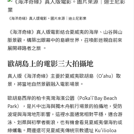
《海洋奇緣》真人版電影。圖片來源｜迪士尼影業
《海洋奇緣》真人版電影結合夏威夷的海岸、山谷與山
脈景觀，構築出銀幕中的島嶼世界，召喚影迷親自前來
展開尋路者之旅 。
歐胡島上的電影三大拍攝地
真人版《海洋奇緣》主要於夏威夷歐胡島（Oʻahu）取
景，將當地自然景觀融入電影場景。
歐胡島西岸的柏卡夷灣海濱公園（Pōkaʻī Bay Beach
Park），是片中出海與獨木舟航行場景的拍攝地，受防
波堤與海灣地形影響，這裡水面通常相對平穩，適合游
泳、划槳與初學者衝浪，也有機會看見夏威夷僧海豹或
綠蠵龜。周邊還可見夏威夷傳統宗教遺址 Kuʻilioloa