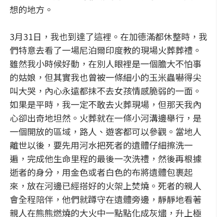
想的地方。
3月31日，我也到達了這裡。在加德滿都休整時，我
們特意去看了一場尼泊爾印度教的現場火葬葬禮。
雖然我小時候好動，在別人眼裡是一個膽大不怕事
的姑娘，但其實我也曾被一條細小的玉米蟲嚇得尖
叫大哭，內心永遠都抹不去女孩情感脆弱的一面。
如果是平時，我一定不敢去火葬現場，但那天我內
心卻出奇地坦然。火葬就在一條小河溝邊舉行，是
一個開放的區域，路人、遊客都可以參觀。當地人
離世以後，要先用河水把死者的遺體仔細擦洗一
遍，完成他生命里程的最後一次洗禮，然後再根據
逝者的身分，用金色或者白色的布將遺體包裹起
來，放在河邊已經搭好的火架上焚燒。死者的親人
會全程陪伴，他們就蹲守在遺體旁邊，靜靜地看著
親人在熊熊燃燒的大火中一點點化成灰燼，升上極