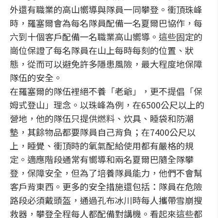
外還有職業的高山嚮導與隊員一同攀登。衝頂珠峰
時，羅塞爾會為每名隊員配備一名夏爾巴協作，每
六到十個客戶配備一名職業高山嚮導。這些固定的
崗位保證了每名隊員在山上每時每刻的位置、狀
態，從而可以避免許多隱患風險，最大程度地保障
隊伍的安全。
在羅塞爾的隊伍裡絕不養「老爺」，更不提倡「保
姆式登山」理念。以珠峰為例，在6500公尺以上的
營地，他的隊伍只提供燃料、炊具、睡袋和防潮
墊，其餘物品都要隊員自己背負；在7400公尺以
上，睡覺、衝頂時的氧氣配給使用都有嚴格的規
定。適應階段通常有嚮導和兩名夏爾巴隨全隊攀
登，保障安全，但為了培養隊員能力，他們不會幫
客戶背東西。更多的安全措施還包括：隊員在危險
路段必須戴頭盔，通過孔布冰川時每人攜帶雪崩搜
救器，攀登全程每人都配備對講機。看起來這些都