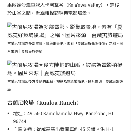
乘敞篷沙灘車深入卡阿瓦谷（Kaʻaʻawa Valley），穿梭
於山谷之間，近距離探訪經典電影場景。
古蘭尼牧場為多部電影、影集取景地，素有「夏威夷好萊塢後場」之稱。圖
片來源｜夏威夷旅遊局
古蘭尼牧場因後方陡峭的山脈，被選為電影拍攝地。圖片來源｜夏威夷旅遊
局
古蘭尼牧場（Kualoa Ranch）
地址：49-560 Kamehameha Hwy, Kāneʻohe, HI
96744
自駕交通：從威基基出發開車約 45 分鐘。沿 H-1