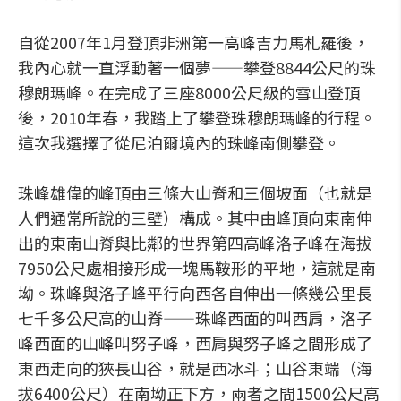
自從2007年1月登頂非洲第一高峰吉力馬札羅後，
我內心就一直浮動著一個夢——攀登8844公尺的珠
穆朗瑪峰。在完成了三座8000公尺級的雪山登頂
後，2010年春，我踏上了攀登珠穆朗瑪峰的行程。
這次我選擇了從尼泊爾境內的珠峰南側攀登。
珠峰雄偉的峰頂由三條大山脊和三個坡面（也就是
人們通常所說的三壁）構成。其中由峰頂向東南伸
出的東南山脊與比鄰的世界第四高峰洛子峰在海拔
7950公尺處相接形成一塊馬鞍形的平地，這就是南
坳。珠峰與洛子峰平行向西各自伸出一條幾公里長
七千多公尺高的山脊——珠峰西面的叫西肩，洛子
峰西面的山峰叫努子峰，西肩與努子峰之間形成了
東西走向的狹長山谷，就是西冰斗；山谷東端（海
拔6400公尺）在南坳正下方，兩者之間1500公尺高