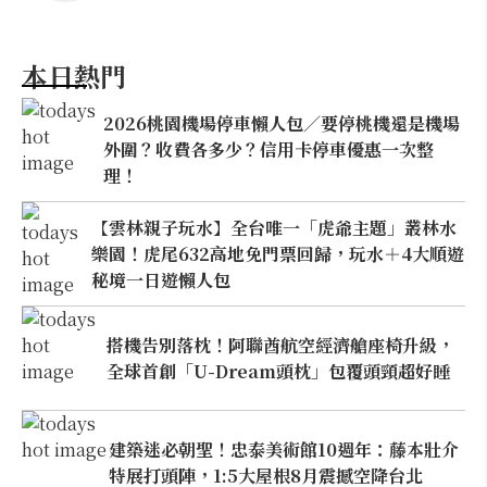
本日熱門
2026桃園機場停車懶人包／要停桃機還是機場
外圍？收費各多少？信用卡停車優惠一次整
理！
【雲林親子玩水】全台唯一「虎爺主題」叢林水
樂園！虎尾632高地免門票回歸，玩水＋4大順遊
秘境一日遊懶人包
搭機告別落枕！阿聯酋航空經濟艙座椅升級，
全球首創「U-Dream頭枕」包覆頭頸超好睡
建築迷必朝聖！忠泰美術館10週年：藤本壯介
特展打頭陣，1:5大屋根8月震撼空降台北