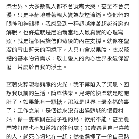
樂世界。大多數親人都不會號啕大哭，甚至不會流
淚，只是平靜地看著親人變為灰煙流逝。從他們的
眼神和神態裡，我感受到一種超越痛苦超越眷戀的
解脫。也許這就是尼泊爾當地人最真實的心理寫
照，就是這個民族信仰背後的內在支撐。就像在聖
潔的雪山藍天的圍繞下，人只有食以果腹、衣以蔽
體的基本物質需求，敬山愛人的內心世界永遠保留
著一片屬於自我的淨土。
望著火葬現場熊熊的火光，我不禁陷入了沉思。回
想我以前的生活，簡單快樂。兒時的快樂就是吃飽
肚子，如果能有一顆糖，那就是世界上最幸福的事
了；工作之前，是個從來沒有出過縣城的傻傻村
姑，像一隻被關在籠子裡的鳥，欲飛不能，甚至籠
門被打開也不知道該飛往何處；19歲遇見自己喜歡
的人，就死心塌地在一起；然後選擇了一份自己熱