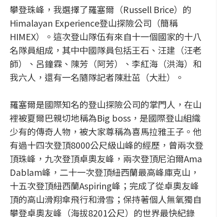
攀登珠峰，我選擇了羅塞爾（Russell Brice）的
Himalayan Experience登山探險公司（簡稱
HIMEX）。這次登山隊伍有來自十一個國家的十八
名隊員組成，其中中國隊員包括王石、汪建（汪老
師）、呂鐘霖、陳芳（阿芳）、李紅海（洪海）和
我六人，還有一名隨隊記者陳壯茁（大壯）。
羅塞爾是國際知名的登山探險公司的掌門人，在山
裡被夏爾巴親切地稱為Big boss，是國際登山組織
少有的傳奇人物，被大家尊稱為喜馬拉雅王子。他
有過十四次登頂8000公尺級山峰的經歷，曾兩次登
頂珠峰，九次登頂卓奧友峰，兩次登頂尼泊爾Ama
Dablam峰，二十一次登頂紐西蘭最高峰庫克山，
十五次登頂紐西蘭Aspiring峰；完成了從卓奧友峰
頂的高山滑翔傘飛行和滑雪；保持著個人無氧獨自
攀登卓奧友峰（海拔8201公尺）的世界最快紀錄