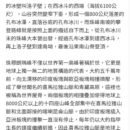
的冰壁叫洛子壁；在西冰斗的西端（海拔6100公
尺），山谷突然變窄下垂，形成一個800公尺落差的
孔布冰瀑，直落谷底的孔布冰川。而珠峰南坡的攀
登路線就是按照上面的描述自下而上，從孔布冰川
末的珠峰大本營出發，經過孔布冰瀑到達西冰斗，
再上洛子壁到達南坳，最後沿東南山脊登頂。
珠穆朗瑪峰不僅以世界第一高峰著稱於世，它更是
地球上獨一無二的地質構造的代表。大約五千萬年
前，向北漂移的印度板塊與歐亞板塊相撞擠壓，形
成了舉世聞名的喜馬拉雅山脈和青藏高原，這裡也
被稱為世界屋脊。兩個板塊的相撞疊加使得地球上
8000公尺以上的十四座山峰全部集中在喜馬拉雅山
脈和北面鄰接的喀喇昆侖山脈。由於印度板塊插入
亞洲板塊的撞擊一直沒有停止，每年仍以大約指甲
生長的速度繼續前進，因此喜馬拉雅山脈是地球上