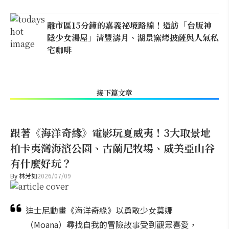
離市區15分鐘的嘉義祕境路線！造訪「台版神
隱少女湯屋」清豐濤月、湖景窯烤披薩與人氣私
宅咖啡
接下篇文章
跟著《海洋奇緣》電影玩夏威夷！3大取景地
柏卡夷灣海濱公園、古蘭尼牧場、威美亞山谷
有什麼好玩？
By
林芳如
2026/07/09
迪士尼動畫《海洋奇緣》以勇敢少女莫娜
（Moana）尋找自我的冒險故事受到觀眾喜愛，