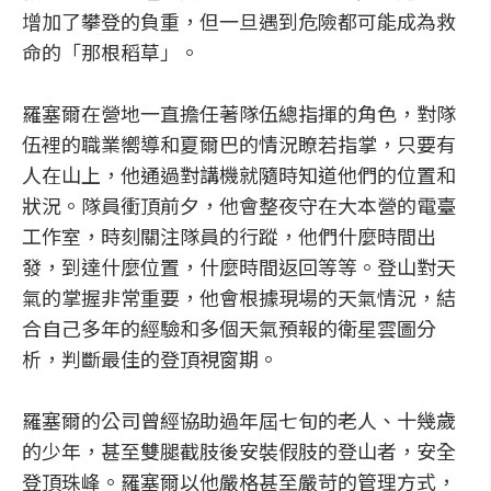
增加了攀登的負重，但一旦遇到危險都可能成為救
命的「那根稻草」。
羅塞爾在營地一直擔任著隊伍總指揮的角色，對隊
伍裡的職業嚮導和夏爾巴的情況瞭若指掌，只要有
人在山上，他通過對講機就隨時知道他們的位置和
狀況。隊員衝頂前夕，他會整夜守在大本營的電臺
工作室，時刻關注隊員的行蹤，他們什麼時間出
發，到達什麼位置，什麼時間返回等等。登山對天
氣的掌握非常重要，他會根據現場的天氣情況，結
合自己多年的經驗和多個天氣預報的衛星雲圖分
析，判斷最佳的登頂視窗期。
羅塞爾的公司曾經協助過年屆七旬的老人、十幾歲
的少年，甚至雙腿截肢後安裝假肢的登山者，安全
登頂珠峰。羅塞爾以他嚴格甚至嚴苛的管理方式，