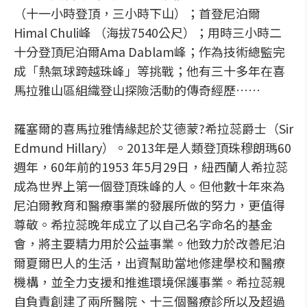
（十一小時登頂，三小時下山）；首登尼泊爾
Himal Chuli峰 （海拔7540公尺）；用時三小時二
十分登頂尼泊爾Ama Dablam峰；作為技術總監完
成「熱氣球跨越珠峰」等挑戰；他有三十多年在喜
馬拉雅山區組織登山探險活動的傳奇經歷……
羅塞爾的喜馬拉雅情緣起於艾德蒙?希拉蕊爵士（Sir
Edmund Hillary）。2013年是人類登頂珠穆朗瑪60
週年，60年前的1953 年5月29日，紐西蘭人希拉蕊
成為世界上第一個登頂珠峰的人。但他數十年來為
尼泊爾教育和醫療事業的發展所做的努力，更值得
尊敬。希拉蕊晚年成立了以自己名字命名的基金
會，將主要精力用於公益事業。他致力於改善尼泊
爾夏爾巴人的生活，出資幫助當地修建學校和醫療
機構，並全力支援和推進環境保護事業。希拉蕊親
自負責創建了兩所醫院、十三個醫療診所以及超過