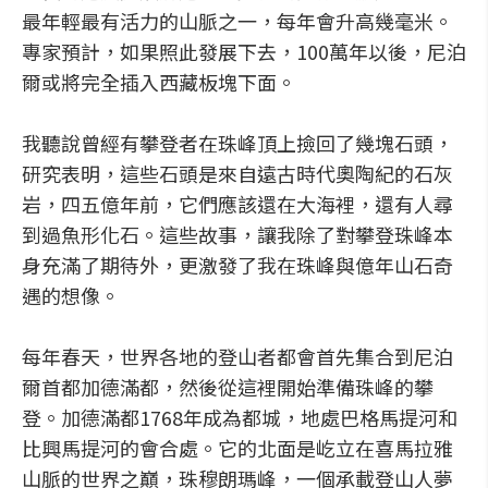
最年輕最有活力的山脈之一，每年會升高幾毫米。
專家預計，如果照此發展下去，100萬年以後，尼泊
爾或將完全插入西藏板塊下面。
我聽說曾經有攀登者在珠峰頂上撿回了幾塊石頭，
研究表明，這些石頭是來自遠古時代奧陶紀的石灰
岩，四五億年前，它們應該還在大海裡，還有人尋
到過魚形化石。這些故事，讓我除了對攀登珠峰本
身充滿了期待外，更激發了我在珠峰與億年山石奇
遇的想像。
每年春天，世界各地的登山者都會首先集合到尼泊
爾首都加德滿都，然後從這裡開始準備珠峰的攀
登。加德滿都1768年成為都城，地處巴格馬提河和
比興馬提河的會合處。它的北面是屹立在喜馬拉雅
山脈的世界之巔，珠穆朗瑪峰，一個承載登山人夢