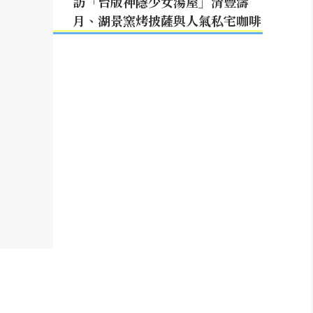
訪「台版神隱少女湯屋」清豐濤
月、湖景窯烤披薩與人氣私宅咖啡