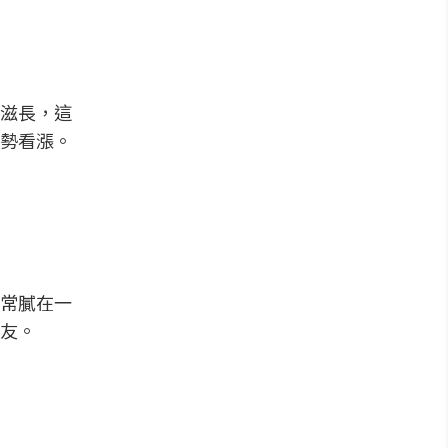
滋長，這
勢看漲。
常膩在一
友。