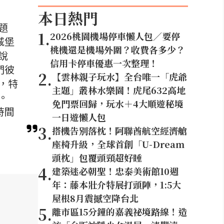
本日熱門
題
1
.
2026桃園機場停車懶人包／要停
城堡
桃機還是機場外圍？收費各多少？
說
信用卡停車優惠一次整理！
們彼
2
.
【雲林親子玩水】全台唯一「虎爺
，特
主題」叢林水樂園！虎尾632高地
。
免門票回歸，玩水＋4大順遊秘境
時間
一日遊懶人包
3
.
搭機告別落枕！阿聯酋航空經濟艙
座椅升級，全球首創「U-Dream
頭枕」包覆頭頸超好睡
4
.
建築迷必朝聖！忠泰美術館10週
年：藤本壯介特展打頭陣，1:5大
屋根8月震撼空降台北
5
.
離市區15分鐘的嘉義祕境路線！造