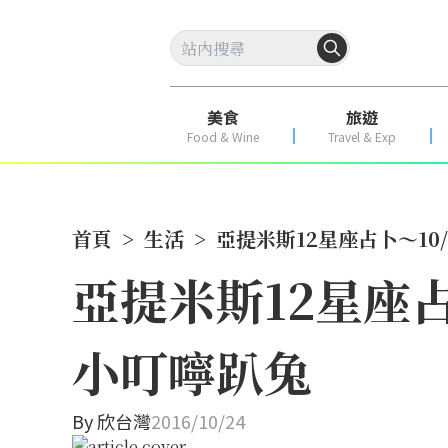
美食
旅遊
Food & Wine
Travel & Exp
首頁
>
生活
>
亞提米斯12星座占卜～10/
亞提米斯12星座占
小叮嚀趴兔
By
欣台灣
2016/10/24