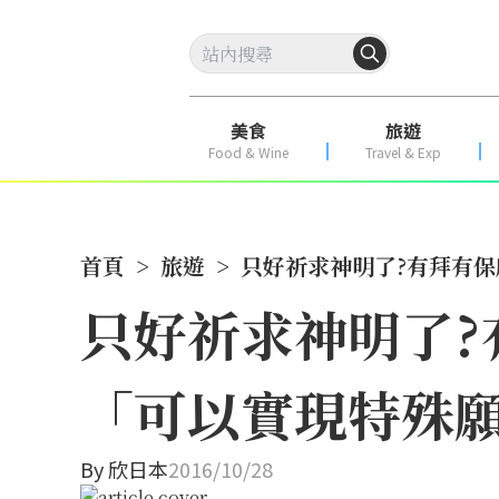
美食
旅遊
Food & Wine
Travel & Exp
首頁
>
旅遊
>
只好祈求神明了?有拜有
只好祈求神明了?
「可以實現特殊
By
欣日本
2016/10/28