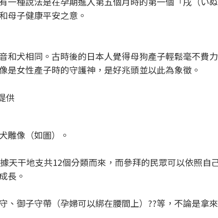
有一種說法是在孕期進入第五個月時的第一個「戌（いぬ
和母子健康平安之意。
音和犬相同。古時後的日本人覺得母狗產子輕鬆毫不費力
像是女性產子時的守護神，是好兆頭並以此為象徵。
)提供
犬雕像（如圖）。
依據天干地支共12個分類而來，而參拜的民眾可以依照自
成長。
守、御子守帶（孕婦可以綁在腰間上）??等，不論是拿