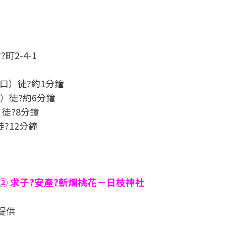
町2-4-1
口）徒?約1分鐘
）徒?約6分鐘
徒?8分鐘
?12分鐘
 求子?安產?斬爛桃花－日枝神社
)提供