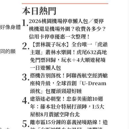
本日熱門
1
.
2026桃園機場停車懶人包／要停
好像身體
桃機還是機場外圍？收費各多少？
信用卡停車優惠一次整理！
2
.
【雲林親子玩水】全台唯一「虎爺
同的願
主題」叢林水樂園！虎尾632高地
免門票回歸，玩水＋4大順遊秘境
一日遊懶人包
3
.
搭機告別落枕！阿聯酋航空經濟艙
座椅升級，全球首創「U-Dream
頭枕」包覆頭頸超好睡
4
.
建築迷必朝聖！忠泰美術館10週
年：藤本壯介特展打頭陣，1:5大
屋根8月震撼空降台北
5
.
離市區15分鐘的嘉義祕境路線！造