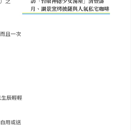
訪「台版神隱少女湯屋」清豐濤
）之
月、湖景窯烤披薩與人氣私宅咖啡
而且一次
己生辰輕輕
來自用或送