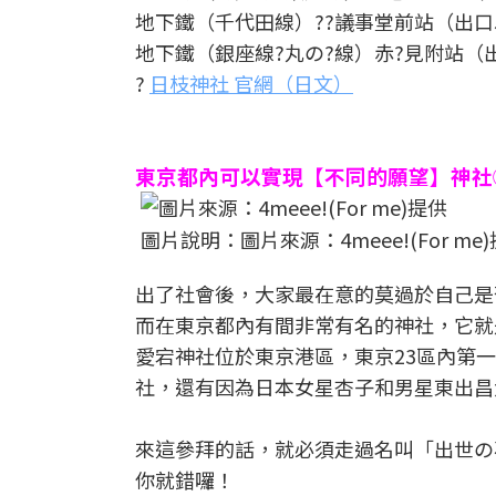
地下鐵（千代田線）??議事堂前站（出口
地下鐵（銀座線?丸の?線）赤?見附站（出
?
日枝神社 官網（日文）
東京都內可以實現【不同的願望】神社
圖片說明：圖片來源：4meee!(For me
出了社會後，大家最在意的莫過於自己是
而在東京都內有間非常有名的神社，它就
愛宕神社位於東京港區，東京23區內第一
社，還有因為日本女星杏子和男星東出昌
來這參拜的話，就必須走過名叫「出世の
你就錯囉！