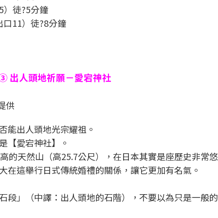
5）徒?5分鐘
口11）徒?8分鐘
③ 出人頭地祈願－愛宕神社
)提供
否能出人頭地光宗耀祖。
是【愛宕神社】。
高的天然山（高25.7公尺），在日本其實是座歷史非常
大在這舉行日式傳統婚禮的關係，讓它更加有名氣。
石段」（中譯：出人頭地的石階），不要以為只是一般的