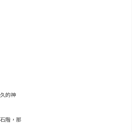
悠久的神
石階，那