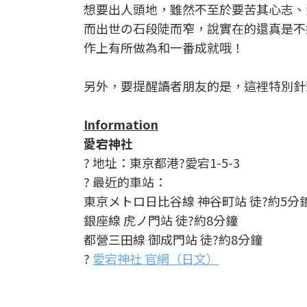
想要出人頭地，雖然不至於要苦其心志、
而出世の石段陡而窄，說實在的還真是不
作上有所做為和一番成就哦！
另外，要提醒讀者朋友的是，這裡特別針
Information
愛宕神社
? 地址：東京都港?愛宕1-5-3
? 最近的車站：
東京メトロ日比谷線 神谷町站 徒?約5分
銀座線 虎ノ門站 徒?約8分鐘
都營三田線 御成門站 徒?約8分鐘
?
愛宕神社 官網（日文）