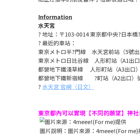
Information
水天宮
? 地址：〒103-0014 東京都中央?日本橋??
? 最近的車站：
東京メトロ半?門線 水天宮前站（5號出
東京メトロ日比谷線 人形町站（A1出口
都營地下鐵淺草線 人形町站（A3出口）
都營地下鐵新宿線 ?町站（A2出口）徒
?
水天宮 官網（日文）
東京都內可以實現【不同的願望】神社②
圖片說明：圖片來源：4meee!(For me