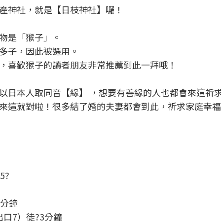
產神社，就是【日枝神社】囉！
物是「猴子」。
多子，因此被選用。
，喜歡猴子的讀者朋友非常推薦到此一拜哦！
以日本人取同音【緣】 ，想要有善緣的人也都會來這祈
來這就對啦！很多結了婚的夫妻都會到此，祈求家庭幸福
5?
3分鐘
口7）徒?3分鐘