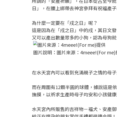
所謂的「安產祈願」，在日本從古至今就
日」，在腰上綁帶去神宮參拜有祝福產子
為什麼一定要在「戌之日」呢？
這是因為在「戌之日」中的戌，其日文發
又可以產出數量眾多的小狗，認為母狗就
圖片說明：圖片來源：4meee!(For me
在水天宮內可以看到充滿親子之情的母子
而在周圍有12顆半圓的球體，據說這是
撫摸，以祈求生產時母子均安和小孩健康
水天宮內所販售的吉祥物－福犬、安產御
給正在懷孕的朋友當伴手禮都很適合哦！