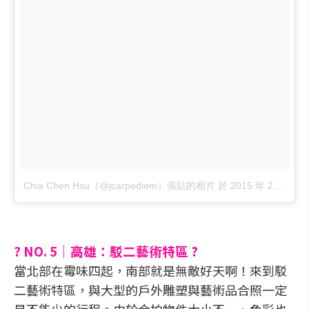
Chia Chen Hsu（@jcarpediem）張貼的相片
於
2015 年 2月 月 3 4:17上午 PST
? NO. 5｜高雄：駁二藝術特區 ?
當北部在霉味四起，南部就是無敵好天啊！來到駁
二藝術特區，與大型的戶外雕塑與藝術品合照一定