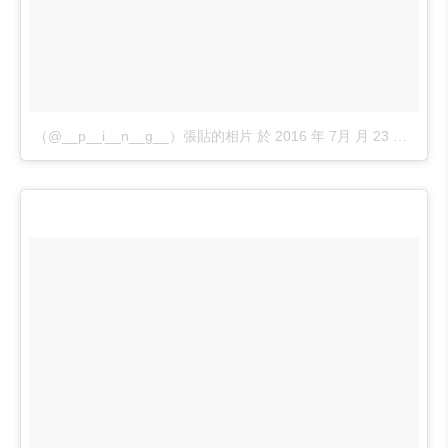
（@__p__i__n__g__）張貼的相片
於
2016 年 7月 月 23 8:25上午 PDT