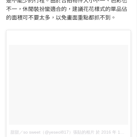
是不能少的行程。由於合拍物件大小不一、色彩也
不一，休閒裝扮蠻適合的，建議花花樣式的單品佔
的面積可不要太多，以免畫面重點都抓不到。
甜甜／so sweet（@yeseol817）張貼的相片
於
2016 年 10月 月 15 9:19上午 PDT