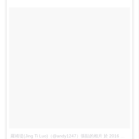
羅靖堤(Jing Ti Luo)（@andy1247）張貼的相片
於
2016 年 7月 月 25 8:31下午 PDT