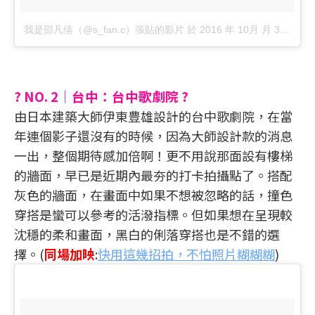
我是邵凡僖（@s_fan.c）張貼的影片
於
2016 年 10月 月 3 3:35上午 PDT
? NO. 2｜台中：台中歌劇院 ?
由日本建築大師伊東豊雄設計的台中歌劇院，在當
年連個影子還沒有的時候，因為大師設計款的消息
一出，整個期待感加倍啊！更不用說那面設有樓梯
的牆面，早已是近期內最夯的打卡拍攝點了。搭配
灰色的牆面，在畫面中如果不想被忽略的話，撞色
穿搭是蠻可以參考的活潑指標。但如果想在呈現較
沈穩的柔和畫面，黑白的俐落穿搭也是不錯的選
擇。(
同場加映
:
快用這幾招拍，不怕照片糊糊糊
)