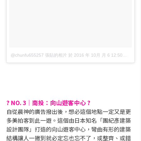
@chunfu655257 張貼的相片
於
2016 年 10月 月 6 12:50上午 PDT
? NO. 3｜南投：向山遊客中心 ?
自從晨神的廣告撥出後，想必這個地點一定又是更
多美拍客到此一遊。這個由日本知名「團紀彥建築
設計團隊」打造的向山遊客中心，彎曲有形的建築
結構讓人一撇到就必定忘也忘不了，或整齊、或錯