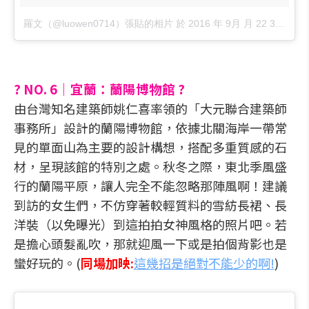
羅文（@luowen0714）張貼的相片
於
2016 年 9月 月 22 3:09上午 PDT
? NO. 6｜宜蘭：蘭陽博物館 ?
由台灣知名建築師姚仁喜率領的「大元聯合建築師
事務所」設計的蘭陽博物館，依據北關海岸一帶常
見的單面山為主要的設計構想，搭配多重質感的石
材，呈現該館的特別之處。秋冬之際，東北季風盛
行的蘭陽平原，讓人完全不能忽略那陣風啊！建議
到訪的女生們，不仿穿著較輕質料的雪紡長裙、長
洋裝（以免曝光）到這拍拍女神風格的照片吧。若
是擔心頭髮亂吹，那就迎風一下或是拍個背影也是
蠻好玩的。(
同場加映:
這幾招是絕對不能少的啊!
)