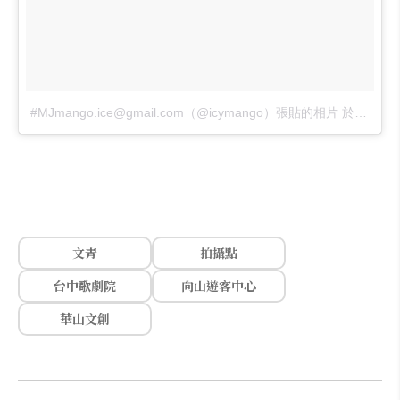
#MJmango.ice@gmail.com（@icymango）張貼的相片
於
2016 
文青
拍攝點
台中歌劇院
向山遊客中心
華山文創