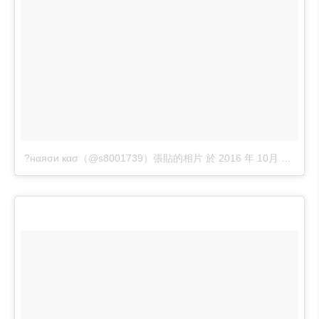
?нαяσи кασ（@s8001739）張貼的相片
於
2016 年 10月 月 16 3:40上午 PDT