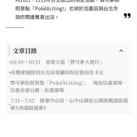
照景點「PokéXciting!」也將於信義區與台北市
政府周邊驚喜出沒。
文章目錄
10/10～10/11 香堤大道「寶可夢大遊行」
有機會捕捉到台北站專屬的粉紅裝扮皮卡丘
寶可夢拍照景點「PokéXciting!」 現身信義廣場、
信義安康公園、松壽廣場
7/11～7/12 捷運中山站、心中山線形公園挑戰超級超
夢X與超級超夢Y