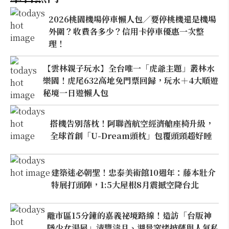
2026桃園機場停車懶人包／要停桃機還是機場
外圍？收費各多少？信用卡停車優惠一次整
理！
【雲林親子玩水】全台唯一「虎爺主題」叢林水
樂園！虎尾632高地免門票回歸，玩水＋4大順遊
秘境一日遊懶人包
搭機告別落枕！阿聯酋航空經濟艙座椅升級，
全球首創「U-Dream頭枕」包覆頭頸超好睡
建築迷必朝聖！忠泰美術館10週年：藤本壯介
特展打頭陣，1:5大屋根8月震撼空降台北
離市區15分鐘的嘉義祕境路線！造訪「台版神
隱少女湯屋」清豐濤月、湖景窯烤披薩與人氣私