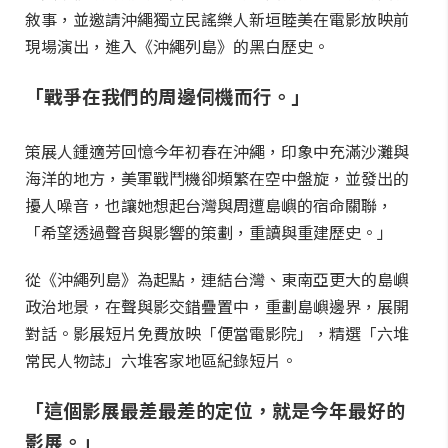
敘事，並邀請沖繩獨立民謠樂人新垣睦美在電影放映前
現場演出，進入《沖繩列島》的黑白歷史。
「戰爭在我們的周邊伺機而行。」
策展人鍾適芳回憶今年初春在沖繩，印象中充滿沙灘與
海洋的地方，美軍戰鬥機卻頻繁在空中盤旋，並發出的
擾人噪音，也讓她想起台灣與周遭島嶼的宿命關聯，
「希望透過聲音與影響的策劃，重讀與重建歷史。」
從《沖繩列島》為起點，連結台灣、東南亞更大的島嶼
政治地景，在聲與影交錯疊置中，重劃島嶼邊界，展開
對話。影展短片免費放映「便當電影院」，精選「六堆
常民人物誌」六堆客家地區紀錄短片。
「這個影展最差最差的定位，就是今年最好的
影展。」