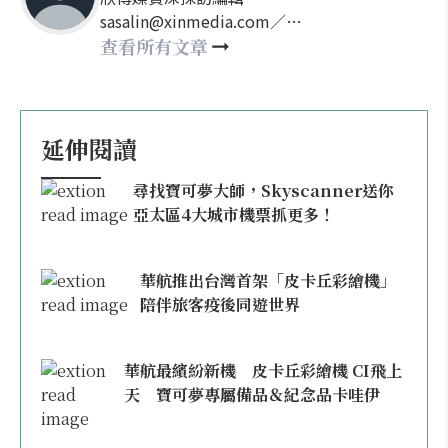
sasalin@xinmedia.com／
happy21917@gmail.com
查看所有文章
延伸閱讀
尋找寶可夢大師，Skyscanner送你
亞太區4大城市機票抓更多！
華航推出台灣首架「皮卡丘彩繪機」
陪伴旅客疫後同遊世界
華航最繽紛新機 皮卡丘彩繪機 CI飛上
天 寶可夢專屬備品＆紀念品卡哇伊