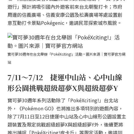
遊行」預計將吸引國內外遊客前來台北朝聖打卡；市府
周邊的信義廣場、信義安康公園及松壽廣場等處設置創
意互動打卡景點Pokégenic，邀請民眾探索城市風貌。
寶可夢30週年在台北舉辦「PokéXciting!」活動。圖片來源｜寶可夢官方網
站
7/11～7/12 捷運中山站、心中山線
形公園挑戰超級超夢X與超級超夢Y
寶可夢30週年系列活動除了「PokéXciting!」台北站
外，《Pokémon GO》也將推出多項特別的遊戲內容，
除了7月11日至12日捷運中山站及心中山線形公園設置主
題裝置及限定挑戰超級超夢X與超級超夢Y外，後續更將
推出捕捉「PokéXciting!皮卡丘」等限定活動，邀請訓