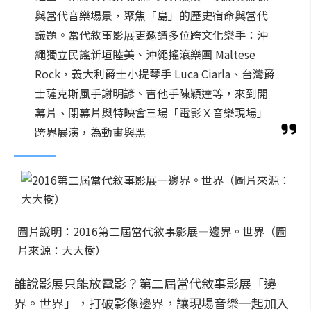
與當代音樂場景，聚焦「島」的歷史宿命與當代
議題。當代敘事影展更邀請多位跨文化樂手：沖
繩獨立民謠新垣睦美、沖繩搖滾樂團 Maltese
Rock，義大利爵士小提琴手 Luca Ciarla、台灣爵
士薩克斯風手謝明諺、吉他手陳穎達等，來到開
幕片、閉幕片與特映會三場「電影Ｘ音樂現場」
跨界展演，為動畫與黑
圖片說明：2016第二屆當代敘事影展—邊界。世界（圖
片來源：大大樹）
誰說影展只能放電影？第二屆當代敘事影展「邊
界。世界」，打破影像邊界，讓現場音樂一起加入