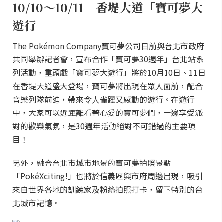
10/10～10/11 香堤大道「寶可夢大
遊行」
The Pokémon Company寶可夢公司日前與台北市政府
共同舉辦記者會，宣布合作「寶可夢30週年」台北站系
列活動，重頭戲「寶可夢大遊行」將於10月10日、11日
在香堤大道盛大登場，寶可夢將出現在眾人面前，配合
音樂列隊前進，帶來令人雀躍又感動的遊行。在遊行
中，大家可以近距離看著心愛的寶可夢們，一邊享受派
對的歡樂氣氛，是30週年活動絕對不可錯過的主要項
目！
另外，融合台北市城市地景的寶可夢拍照景點
「PokéXciting!」也將於信義區與市府周邊出現，吸引
來自世界各地的訓練家及粉絲拍照打卡，留下特別的台
北城市記憶。