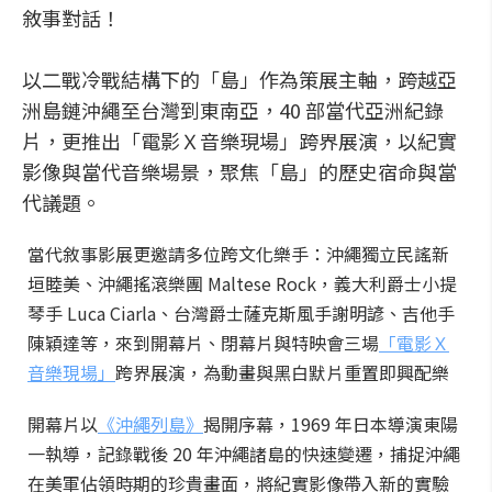
敘事對話！
以二戰冷戰結構下的「島」作為策展主軸，跨越亞
洲島鏈沖繩至台灣到東南亞，40 部當代亞洲紀錄
片，更推出「電影Ｘ音樂現場」跨界展演，以紀實
影像與當代音樂場景，聚焦「島」的歷史宿命與當
代議題。
當代敘事影展更邀請多位跨文化樂手：沖繩獨立民謠新
垣睦美、沖繩搖滾樂團 Maltese Rock，義大利爵士小提
琴手 Luca Ciarla、台灣爵士薩克斯風手謝明諺、吉他手
陳穎達等，來到開幕片、閉幕片與特映會三場
「電影Ｘ
音樂現場」
跨界展演，為動畫與黑白默片重置即興配樂
開幕片以
《沖繩列島》
揭開序幕，1969 年日本導演東陽
一執導，記錄戰後 20 年沖繩諸島的快速變遷，捕捉沖繩
在美軍佔領時期的珍貴畫面，將紀實影像帶入新的實驗