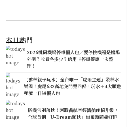
本日熱門
2026桃園機場停車懶人包／要停桃機還是機場
外圍？收費各多少？信用卡停車優惠一次整
理！
【雲林親子玩水】全台唯一「虎爺主題」叢林水
樂園！虎尾632高地免門票回歸，玩水＋4大順遊
秘境一日遊懶人包
搭機告別落枕！阿聯酋航空經濟艙座椅升級，
全球首創「U-Dream頭枕」包覆頭頸超好睡