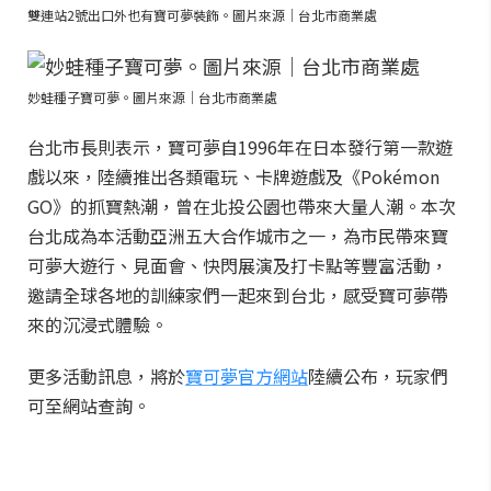
雙連站2號出口外也有寶可夢裝飾。圖片來源｜台北市商業處
妙蛙種子寶可夢。圖片來源｜台北市商業處
台北市長則表示，寶可夢自1996年在日本發行第一款遊
戲以來，陸續推出各類電玩、卡牌遊戲及《Pokémon
GO》的抓寶熱潮，曾在北投公園也帶來大量人潮。本次
台北成為本活動亞洲五大合作城市之一，為市民帶來寶
可夢大遊行、見面會、快閃展演及打卡點等豐富活動，
邀請全球各地的訓練家們一起來到台北，感受寶可夢帶
來的沉浸式體驗。
更多活動訊息，將於
寶可夢官方網站
陸續公布，玩家們
可至網站查詢。