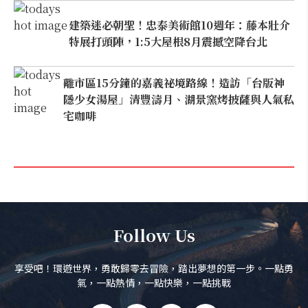
建築迷必朝聖！忠泰美術館10週年：藤本壯介
特展打頭陣，1:5大屋根8月震撼空降台北
離市區15分鐘的嘉義祕境路線！造訪「台版神
隱少女湯屋」清豐濤月、湖景窯烤披薩與人氣私
宅咖啡
Follow Us
享受吧！環遊世界，勇敢歸零去冒險，踏出夢想的第一步。一點勇
氣，一點熱情，一點快樂，一點挑戰