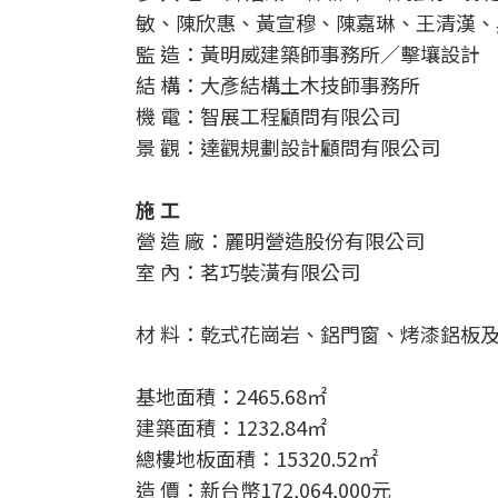
敏、陳欣惠、黃宣穆、陳嘉琳、王清漢、
監 造：黃明威建築師事務所／擊壤設計
結 構：大彥結構土木技師事務所
機 電：智展工程顧問有限公司
景 觀：達觀規劃設計顧問有限公司
施 工
營 造 廠：麗明營造股份有限公司
室 內：茗巧裝潢有限公司
材 料：乾式花崗岩、鋁門窗、烤漆鋁板及
基地面積：2465.68㎡
建築面積：1232.84㎡
總樓地板面積：15320.52㎡
造 價：新台幣172,064,000元