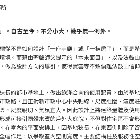
務所
」。自古至今，不分小大，幾乎無一例外。
標從不是如何設計「一座寺廟」或「一棟房子」，而是希
環境。而藉由聖嚴師父提示的「本來面目」，以及法鼓山
，做為設計方向的導引，使得寶雲寺不致偏離法鼓山信仰
狹長的都市基地上，做出飽滿合宜的使用配置。由於基地
市政路，且正對新市政中心中央軸線，尺度壯闊、氣度莊
區，尺度親切、氣氛宜人。因此設計上將建築量體及使用
形成可接引團體來賓的戶外大庭院，不但對住宅區不會形
。在室內的平面安排上，因基地狹長，在東西側則除了留
全幅作足，以爭取室內空間寬度。主要結構柱及服務性空