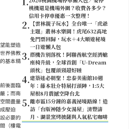
1
.
2026桃園機場停車懶人包／要停
桃機還是機場外圍？收費各多少？
信用卡停車優惠一次整理！
2
.
【雲林親子玩水】全台唯一「虎爺
主題」叢林水樂園！虎尾632高地
免門票回歸，玩水＋4大順遊秘境
望能塑造
一日遊懶人包
世界佛教
3
.
搭機告別落枕！阿聯酋航空經濟艙
的基本精
座椅升級，全球首創「U-Dream
頭枕」包覆頭頸超好睡
4
.
建築迷必朝聖！忠泰美術館10週
前後面臨
年：藤本壯介特展打頭陣，1:5大
嚴；而南
屋根8月震撼空降台北
5
.
空間盡量
離市區15分鐘的嘉義祕境路線！造
訪「台版神隱少女湯屋」清豐濤
成壓迫
月、湖景窯烤披薩與人氣私宅咖啡
設必要的
間（樓電