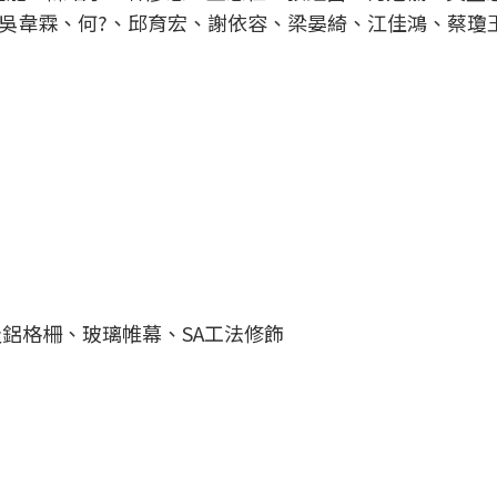
吳韋霖、何?、邱育宏、謝依容、梁晏綺、江佳鴻、蔡瓊
鋁格柵、玻璃帷幕、SA工法修飾