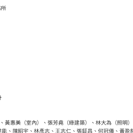
務所
計
、黃惠美（室內）、張芳堯（綠建築）、林大為（照明）
孫建能、陳昭宇、林彥志、王志仁、張鉦昌、何冠儀、黃盈