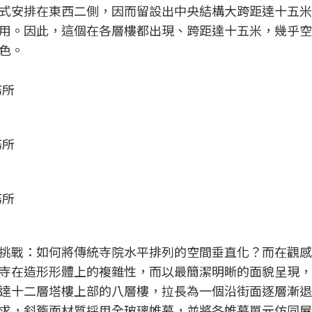
式安排在東西二側，因而留設出中央結構大跨距達十五米
用。因此，這個在各層樓都出現、跨距達十五米，幾乎空
色。
務所
務所
務所
挑戰：如何將傳統寺院水平排列的空間垂直化？而在觀感
寺在造形形體上的複雜性，而以最簡潔明晰的面貌呈現，
達十二層塔樓上部的八層樓，拉長為一個沿街面逐層漸退
求，斜簷面材質採用全玻璃帷幕，並將各帷幕單元仿同屋