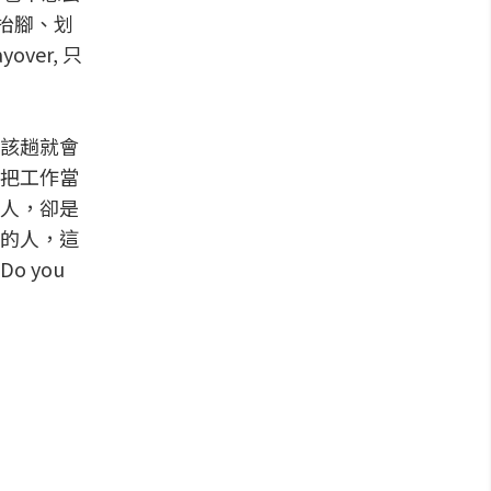
、抬腳、划
ver, 只
該趟就會
把工作當
人，卻是
的人，這
 you