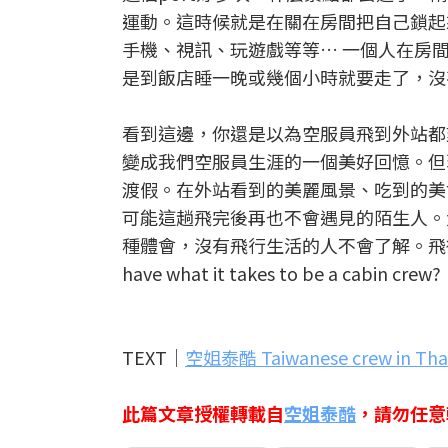
運動。這時候就是在關在房間把自己鎖起來(l
手機、視訊、玩遊戲等等… 一個人在房間可以做的
是到飯店睡一晚或幾個小時就要走了，沒
看到這邊，你還是以為空服員飛到外站都
變成我們空服員生涯的一個美好回憶。但
渡假。在外站看到的美麗風景、吃到的美
可能這趟飛完後再也不會遇見的陌生人。
種體會，沒有飛行生活的人不會了解。飛得
have what it takes to be a cabin crew?
TEXT│
空姐泰酷 Taiwanese crew in Tha
此篇文章授權轉載自
空姐泰酷
，請勿任意