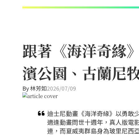
跟著《海洋奇緣
濱公園、古蘭尼
By
林芳如
2026/07/09
迪士尼動畫《海洋奇緣》以勇敢少
適逢動畫問世十週年，真人版電
連，而夏威夷群島身為玻里尼西