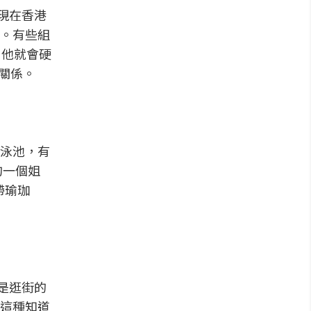
現在香港
。有些組
，他就會硬
有關係。
泳池，有
的一個姐
帶瑜珈
就是逛街的
這種知道