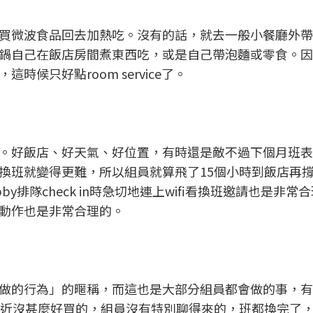
買微波食品回去加熱吃。沒有的話，就去一般小餐廳外帶
鍋自己在飯店房間煮東西吃，或是自己帶泡麵或零食。因
候只好點room service了。
。好飯店、好天氣、好位置，有時還是敵不過下個月班表
換班就變得更難，所以組員就算飛了15個小時到飯店再
bby排隊check in時急切地連上wifi看換班邀請也是非常
動作也是非常合理的。
做的行為」的暱稱，而這也是大部分組員都會做的事，有
，附近沒甚麼好買的，組員沒有特別聊得來的，班都換完了