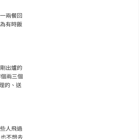
一兩餐回
為有時飯
剛出爐的
撐個兩三個
合理的、送
些人飛過
，也不想去