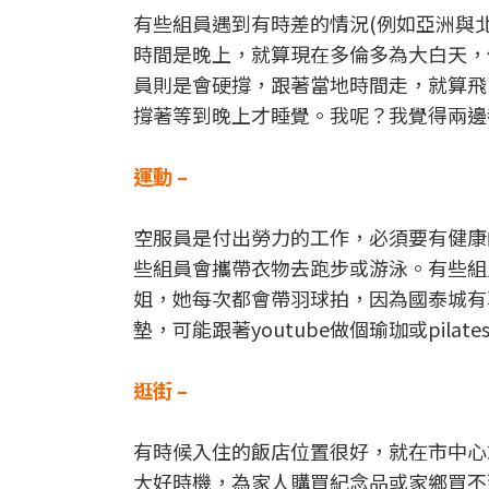
有些組員遇到有時差的情況(例如亞洲與
時間是晚上，就算現在多倫多為大白天，
員則是會硬撐，跟著當地時間走，就算飛
撐著等到晚上才睡覺。我呢？我覺得兩邊都好
運動 –
空服員是付出勞力的工作，必須要有健康
些組員會攜帶衣物去跑步或游泳。有些組
姐，她每次都會帶羽球拍，因為國泰城有羽
墊，可能跟著youtube做個瑜珈或pil
逛街 –
有時候入住的飯店位置很好，就在市中心或鬧
大好時機，為家人購買紀念品或家鄉買不