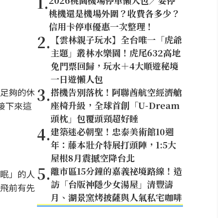
1
.
2026桃園機場停車懶人包／要停
桃機還是機場外圍？收費各多少？
信用卡停車優惠一次整理！
2
.
【雲林親子玩水】全台唯一「虎爺
主題」叢林水樂園！虎尾632高地
免門票回歸，玩水＋4大順遊秘境
一日遊懶人包
3
.
足夠的休
搭機告別落枕！阿聯酋航空經濟艙
座椅升級，全球首創「U-Dream
，接下來這
頭枕」包覆頭頸超好睡
4
.
建築迷必朝聖！忠泰美術館10週
年：藤本壯介特展打頭陣，1:5大
屋根8月震撼空降台北
5
.
離市區15分鐘的嘉義祕境路線！造
眠」的人
訪「台版神隱少女湯屋」清豐濤
飛前有先
月、湖景窯烤披薩與人氣私宅咖啡