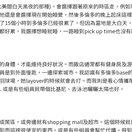
北美間白天黑夜的那種)，會選擇跟著原來的時區走，例如
他還是會選擇現在開始睡覺，然後多倫多的晚上起床這樣
了15個小時到多倫多已經很累了，但因為當地是大白天
累，我選擇想睡就睡，一路睡到pick up time也沒
的身體，才能維持良好狀況。而飯店通常都有健身房及游
員是到外面慢跑，一邊探索城市。我認識有多倫多base
球場，她layover的時候就會去打。而我則是看心情攜
ates. 或是有些組員就帶個比基尼、去泳池曬曬太陽也好。
區，或旁邊就有shopping mall及超市。這個時候
到而這裡很便宜的東西。或是有些組員會幫忙代購。飛到