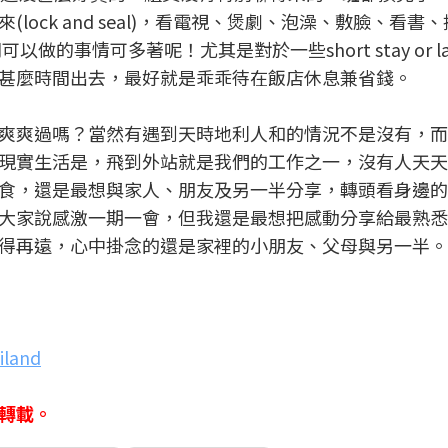
ock and seal)，看電視、煲劇、泡澡、敷臉、看書
事情可多著呢！尤其是對於一些short stay or layo
甚麼時間出去，最好就是乖乖待在飯店休息兼省錢。
爽爽過嗎？當然有遇到天時地利人和的情況不是沒有，而
現實生活是，飛到外站就是我們的工作之一，沒有人天天
食，還是最想與家人、朋友及另一半分享，轉頭看身邊的
大家說感激一期一會，但我還是最想把感動分享給最熟悉
再遠，心中掛念的還是家裡的小朋友、父母與另一半。Do
iland
轉載。