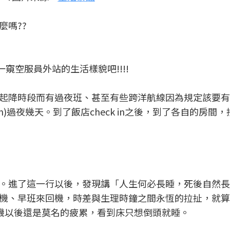
麼嗎??
一窺空服員外站的生活樣貌吧!!!!
起降時段而有過夜班、甚至有些跨洋航線因為規定該要有
ation)過夜幾天。到了飯店check in之後，到了各自的房間
。進了這一行以後，發現講「人生何必長睡，死後自然長
機、早班來回機，時差與生理時鐘之間永恆的拉扯，就算
st，下了機以後還是莫名的疲累，看到床只想倒頭就睡。