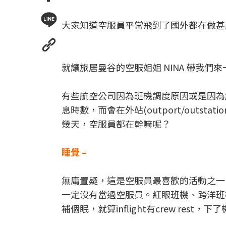
大家知道空服員平常飛到了國外都在做甚
就讓旅居曼谷的空服姐姐 NINA 帶我們來
有些航空公司因為班機調度原因或是因為
息時數，而會在外站(outport/outst
幾天，空服員都在幹嘛呢？
睡覺 –
無庸置疑，這是空服員最喜歡的活動之一
一定沒有當過空服員。紅眼班機、跨洋班
補個眠，就算inflight有crew re