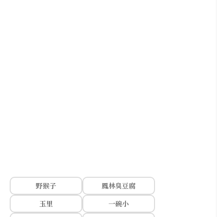
野猴子
鳳林臭豆腐
玉里
一碗小