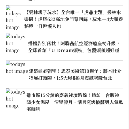
【雲林親子玩水】全台唯一「虎爺主題」叢林水
樂園！虎尾632高地免門票回歸，玩水＋4大順遊
秘境一日遊懶人包
搭機告別落枕！阿聯酋航空經濟艙座椅升級，
全球首創「U-Dream頭枕」包覆頭頸超好睡
建築迷必朝聖！忠泰美術館10週年：藤本壯介
特展打頭陣，1:5大屋根8月震撼空降台北
離市區15分鐘的嘉義祕境路線！造訪「台版神
隱少女湯屋」清豐濤月、湖景窯烤披薩與人氣私
宅咖啡