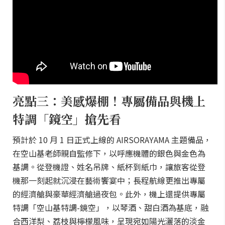
亮點三：美感爆棚！專屬備品與機上
特調「鏡空」搶先看
預計於 10 月 1 日正式上線的 AIRSORAYAMA 主題備品，
在空山基老師親自監修下，以呼應機體的銀色與金色為
基調。從登機證、姓名吊牌、紙杯到紙巾，讓旅客從登
機那一刻起就沉浸在藝術饗宴中；長程航線更推出專屬
的經濟艙與豪華經濟艙過夜包。此外，機上還提供專屬
特調「空山基特調-鏡空」，以琴酒、甜白酒為基底，融
合西洋梨、荔枝與檸檬風味，呈現宛如陽光灑落的淡金