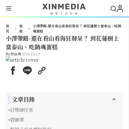
搜尋
首
旅
小澤帶路-還在看山看海狂發呆？ 到花蓮樹上當泰山、吃銷
>
>
頁
遊
魂蛋糕
小澤帶路-還在看山看海狂發呆？ 到花蓮樹上
當泰山、吃銷魂蛋糕
By
欣台灣
2016/10/19
文章目錄
日豐磚仔窯
碧赫潭