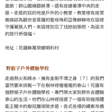
面貌：群山圍繞碧赫潭，還有座連著潭中央的走
道。走道的目的地是戶外的小教堂，教堂裡有座常
被誤認為觀世音菩薩的聖母瑪莉亞像靜靜地在這裡
守護著族人們，來這裡別忘了找她拍張照，為這次
的旅行祈個福。
地址：花蓮縣萬榮鄉明利村
野猴子戶外體驗學校
走過熱火和綠水，擁有金剛不壞之身（？）的我們
當然要來挑戰一下在樹林裡喔喔喔的泰山！花蓮有
個野猴子戶外體驗學校，專門帶大家到野外去體驗
泰山的生活。他們在山林裡搭建了一個有如極限體
能王關卡的樹冠層探險步道，各式各樣的繩索吊橋