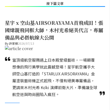
接下篇文章
星宇 x 空山基AIRSORAYAMA首飛成田！張
國煒親飛同框大師，木村光希絕美代言，專屬
備品與必搭航線大公開
By
許家禎
2026/07/13
當頂級航空服務遇上日本殿堂級藝術，一場顛覆
想像的飛行美學就此震撼登場！星宇航空攜手大
師空山基打造的「STARLUX AIRSORAYAMA」金
屬塗裝藝術機正式起飛，不僅有絕美專屬備品，
更請來木村光希 Kōki 演繹前衛大片，準備讓全球
航空迷與時尚圈陷入瘋狂。