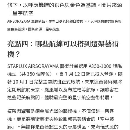
AIRSORAYAMA 主題備品，在空山基老師親自監修下，以呼應機體的銀色與
金色為基調。圖片來源｜星宇航空
亮點四：哪些航線可以搭到這架藝術
機？
STARLUX AIRSORAYAMA 藝術計畫選用 A350-1000 旗艦
機型（共 350 個座位），自 7 月 12 日起已投入營運，隨
著 10 月 1 日完整主題航班正式啟航，未來這台藝術機將
定期飛航於東京、鳳凰城以及布拉格等航線，讓旅客在
這些絕美航點間，體驗最完整的星宇航空藝術特展！
這架閃耀著洗鍊金屬光澤的藝術機，不僅僅是一架客
機，更是將前衛藝術與極致服務完美結合的「空中藝
廊」。無論你是衝著超生火的專屬備品、充滿儀式感的