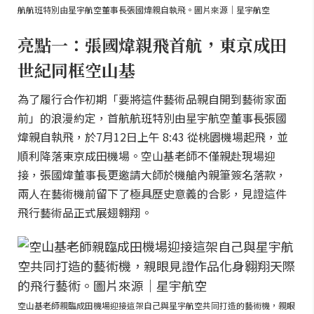
航航班特別由星宇航空董事長張國煒親自執飛。圖片來源｜星宇航空
亮點一：張國煒親飛首航，東京成田
世紀同框空山基
為了履行合作初期「要將這件藝術品親自開到藝術家面
前」的浪漫約定，首航航班特別由星宇航空董事長張國
煒親自執飛，於7月12日上午 8:43 從桃園機場起飛，並
順利降落東京成田機場。空山基老師不僅親赴現場迎
接，張國煒董事長更邀請大師於機艙內親筆簽名落款，
兩人在藝術機前留下了極具歷史意義的合影，見證這件
飛行藝術品正式展翅翱翔。
空山基老師親臨成田機場迎接這架自己與星宇航空共同打造的藝術機，親眼