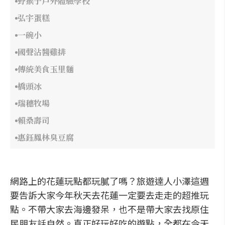
野猴子戶外體驗學校
弘宇蛋糕
一碗小
國聲沾醬雞排
傳統美食玉里麵
橋頭冰
瑞穗牧場
賴桑壽司
惠鈺鳳林臭豆腐
網路上的花蓮玩點都玩膩了嗎？旅遊達人小澤這週
要告訴大家今年秋天去花蓮一定要去走走的超推玩
點。不帶大家去海邊發呆，也不是帶大家去找原住
民朋友話自然。真正好玩好吃的遊點，全都在今天