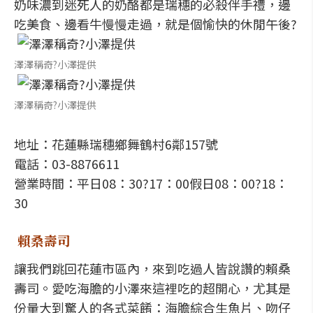
奶味濃到迷死人的奶酪都是瑞穗的必殺伴手禮，邊
吃美食、邊看牛慢慢走過，就是個愉快的休閒午後?
澤澤稱奇?小澤提供
澤澤稱奇?小澤提供
地址：花蓮縣瑞穗鄉舞鶴村6鄰157號
電話：03-8876611
營業時間：平日08：30?17：00假日08：00?18：
30
賴桑壽司
讓我們跳回花蓮市區內，來到吃過人皆說讚的賴桑
壽司。愛吃海膽的小澤來這裡吃的超開心，尤其是
份量大到驚人的各式菜餚：海膽綜合生魚片、吻仔