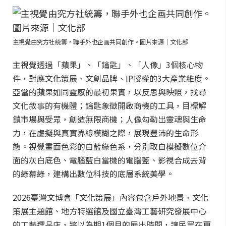
主視覺由究方社統籌，聯手外也企画共同創作。圖片來源｜文化部
主視覺透過「蘋果」、「鑰匙」、「人像」3個核心物
件，對應文化策展、文創品牌、IP授權的3大產業維度。
亞當的蘋果如同靈感的最初果實，以反思與映照，找尋
文化敘事的有機體；鑰匙象徵開啟商機的工具，目標解
鎖市場與受眾，創造無限商機；人像勾勒出靈魂與生命
力，在虛擬與真實界線模糊之際，展現豐沛的生命形
態。視覺畫面色彩的白藍綠色系，分別取自模擬數位介
面的灰白底色、電腦藍白當機的電腦藍、影視合成去背
的綠幕綠，建構出數位科技的底層系統美學。
2026臺灣文博會「文化策展」內容包含戶外地景、文化
策展主題館、地方特選館及國立臺灣工藝研究發展中心
的工藝選品店，將以為期1個月的展出時間，讓民眾在更