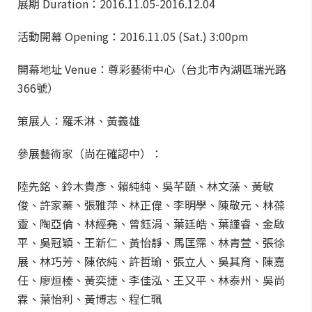
展期 Duration：2016.11.05-2016.12.04
活動開幕 Opening：2016.11.05 (Sat.) 3:00pm
開幕地址 Venue：尊彩藝術中心（台北市內湖區瑞光路
366號）
策展人：羅禾淋、黃義雄
參展藝術家（尚在確認中）：
陸先銘、鈴木貴彥、賴純純、吳芊頤、林文藻、黃敏
俊、許家蓁、張雅萍、林正偉、李明學、陳敬元、林葆
靈、陶亞倫、林經堯、曾鈺涓、葉廷皓、葉謹睿、金啟
平、吳冠穎、王新仁、黃怡靜、馬匡霈、林青萱、張徐
展、林巧芳、陳依純、許哲瑜、張立人、吳其育、陳嘉
任、廖烜榛、黃奕捷、李佳泓、王又平、林泰州、吳尚
霖、葉怡利、黃博志、程仁珮