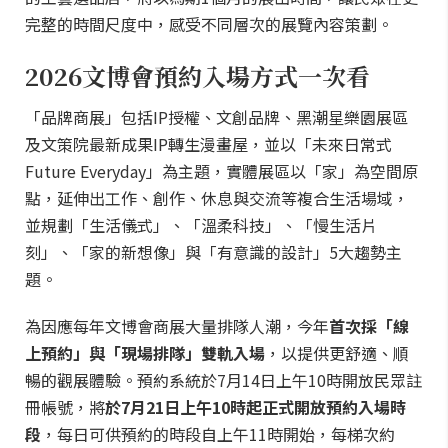
完整的時間尺度中，感受不同層次的展覽內容策劃。
2026文博會預約入場方式一次看
「品牌商展」包括IP授權、文創品牌、黑潮星樂園展區
及文策院最新成果IP轉生漫畫屋，並以「未來日常式
Future Everyday」為主題，實體展區以「家」為空間原
點，延伸出工作、創作、休息與交流等複合生活場域，
並規劃「生活儀式」、「溫柔科技」、「慢生活片
刻」、「家的新想像」與「有意識的設計」5大趨勢主
題。
為因應每年文博會商展大量排隊人潮，今年
首次採「線
上預約」與「現場排隊」雙軌入場
，以提供更舒適、順
暢的觀展體驗。預約系統於7月14日上午10時開放民眾註
冊帳號，將
於7月21日上午10時起正式開放預約入場時
段
，每日可供預約的時段自上午11時開始，每梯次約