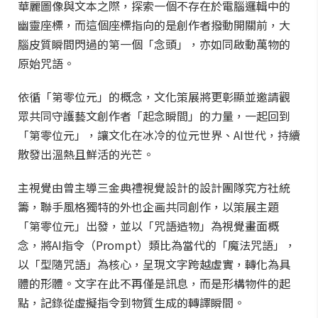
華麗圖像與文本之際，探索一個不存在於電腦邏輯中的
幽靈座標，而這個座標指向的是創作者撥動開關前，大
腦皮質瞬間閃過的第一個「念頭」，亦如同啟動萬物的
原始咒語。
依循「第零位元」的概念，文化策展將更彰顯並邀請觀
眾共同守護藝文創作者「起念瞬間」的力量，一起回到
「第零位元」，讓文化在冰冷的位元世界、AI世代，持續
散發出溫熱且鮮活的光芒。
主視覺由曾主導三金典禮視覺設計的設計團隊究方社統
籌，聯手風格獨特的外也企画共同創作，以策展主題
「第零位元」出發，並以「咒語造物」為視覺畫面概
念，將AI指令（Prompt）類比為當代的「魔法咒語」，
以「型隨咒語」為核心，呈現文字跨越虛實，轉化為具
體的形體。文字在此不再僅是訊息，而是形構物件的起
點，記錄從虛擬指令到物質生成的轉譯瞬間。