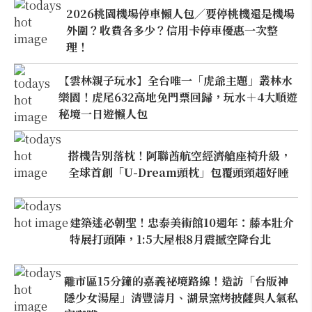
2026桃園機場停車懶人包／要停桃機還是機場
外圍？收費各多少？信用卡停車優惠一次整
理！
【雲林親子玩水】全台唯一「虎爺主題」叢林水
樂園！虎尾632高地免門票回歸，玩水＋4大順遊
秘境一日遊懶人包
搭機告別落枕！阿聯酋航空經濟艙座椅升級，
全球首創「U-Dream頭枕」包覆頭頸超好睡
建築迷必朝聖！忠泰美術館10週年：藤本壯介
特展打頭陣，1:5大屋根8月震撼空降台北
離市區15分鐘的嘉義祕境路線！造訪「台版神
隱少女湯屋」清豐濤月、湖景窯烤披薩與人氣私