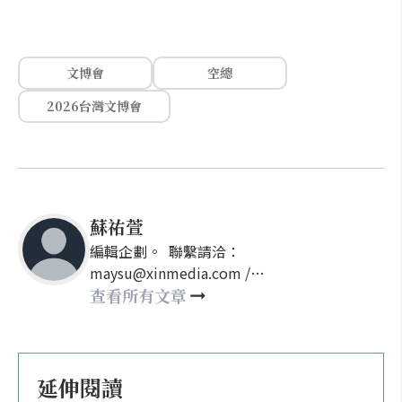
文博會
空總
2026台灣文博會
蘇祐萱
編輯企劃。 聯繫請洽：
maysu@xinmedia.com /
may860527@gmail.com
查看所有文章
延伸閱讀