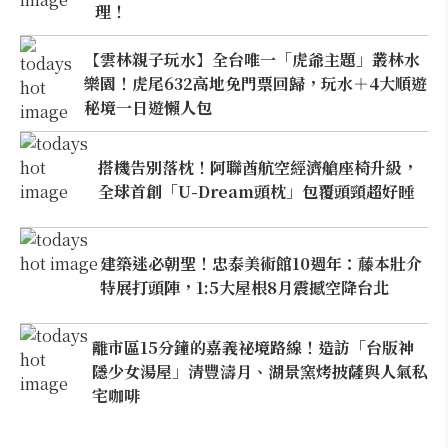
理！
【雲林親子玩水】全台唯一「虎爺主題」叢林水
樂園！虎尾632高地免門票回歸，玩水＋4大順遊
秘境一日遊懶人包
搭機告別落枕！阿聯酋航空經濟艙座椅升級，
全球首創「U-Dream頭枕」包覆頭頸超好睡
建築迷必朝聖！忠泰美術館10週年：藤本壯介
特展打頭陣，1:5大屋根8月震撼空降台北
離市區15分鐘的嘉義祕境路線！造訪「台版神
隱少女湯屋」清豐濤月、湖景窯烤披薩與人氣私
宅咖啡