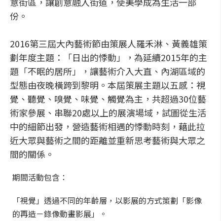
意街區，讓創意融入街道，使美學成為生活一部
份。
2016第三屆大內藝術節由策展人羅禾淋、黃義雄策
劃年度主題：「日出的悸動」，為延續2015年的主
題「不眠的居所」，讓藝術介入大直、內湖區域的
型態由夜晚橫跨到黎明。本屆策展主題以五感：視
覺、聽覺、嗅覺、味覺、觸覺為主，共超過30位藝
術家參展、串聯20處以上的展演場域，試圖從生活
中的細節出發，營造藝術相遇的悸動時刻，藉此拉
近大眾與藝術之間的距離並重新思考藝術與大眾之
間的關係。
期間活動包含：
「視覺」透過不同的年齡層，以影展的方式策劃「影像
的再造－錄像動畫影展」。