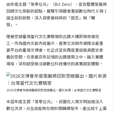
由年度主題「第零位元」（Bit Zero），宣告整體策展將
回歸文化原創的起點。展覽引領觀者重返數位時代 0 與 1
誕生前的狀態，深入探索最純粹的「起念」與「觸
發」。
隨著空總臺灣當代文化實驗場的古蹟大樓即將修復完
工，作為國內文創內容展示、產業交流與市場媒合最重
要平台的臺灣文博會，也正式宣告再度重返極具歷史意
義的空間。在乘載百年記憶的古蹟建築之中，踏入實體
場域，深刻感受無法被數位科技備份的真實感官體驗。
2026文博會年度策展將回到空總展出。圖片來源｜台灣當代文化實驗室
本屆年度主題「第零位元」，試圖在人類文明加速沒入
數位洪流，AI生成能夠在微秒間轉譯指令，產出成千上萬