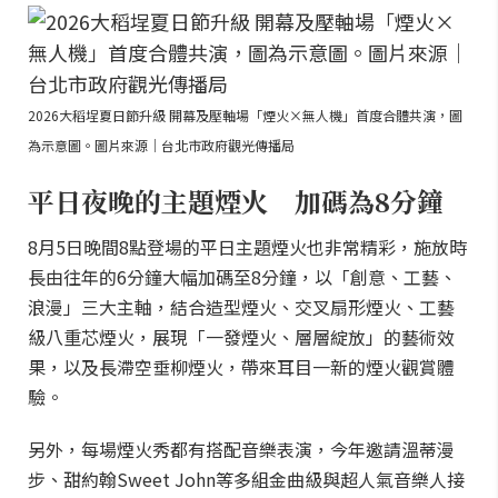
2026大稻埕夏日節升級 開幕及壓軸場「煙火×無人機」首度合體共演，圖
為示意圖。圖片來源｜台北市政府觀光傳播局
平日夜晚的主題煙火 加碼為8分鐘
8月5日晚間8點登場的平日主題煙火也非常精彩，施放時
長由往年的6分鐘大幅加碼至8分鐘，以「創意、工藝、
浪漫」三大主軸，結合造型煙火、交叉扇形煙火、工藝
級八重芯煙火，展現「一發煙火、層層綻放」的藝術效
果，以及長滯空垂柳煙火，帶來耳目一新的煙火觀賞體
驗。
另外，每場煙火秀都有搭配音樂表演，今年邀請溫蒂漫
步、甜約翰Sweet John等多組金曲級與超人氣音樂人接