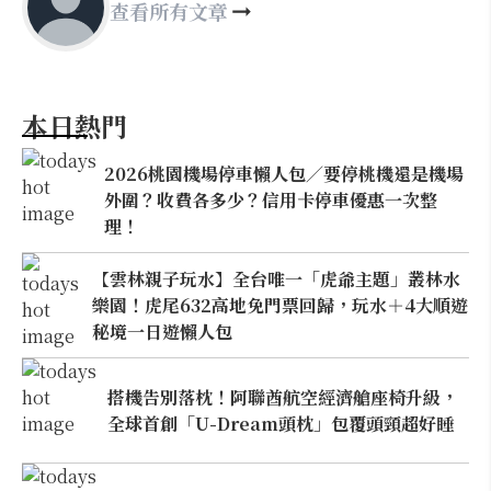
查看所有文章
本日熱門
2026桃園機場停車懶人包／要停桃機還是機場
外圍？收費各多少？信用卡停車優惠一次整
理！
【雲林親子玩水】全台唯一「虎爺主題」叢林水
樂園！虎尾632高地免門票回歸，玩水＋4大順遊
秘境一日遊懶人包
搭機告別落枕！阿聯酋航空經濟艙座椅升級，
全球首創「U-Dream頭枕」包覆頭頸超好睡