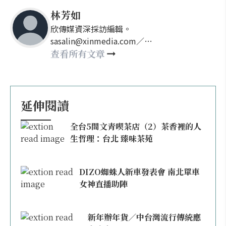
林芳如
欣傳媒資深採訪編輯。
sasalin@xinmedia.com／
happy21917@gmail.com
查看所有文章
延伸閱讀
全台5間文青喫茶店（2）茶香裡的人
生哲理：台北 臻味茶苑
DIZO蜘蛛人新車發表會 南北單車
女神直播助陣
新年辦年貨／中台灣流行傳統應