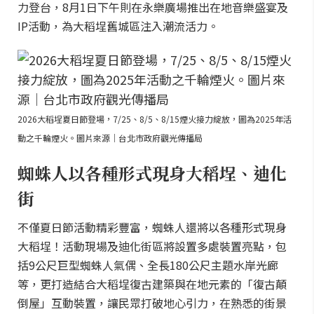
力登台，8月1日下午則在永樂廣場推出在地音樂盛宴及
IP活動，為大稻埕舊城區注入潮流活力。
2026大稻埕夏日節登場，7/25、8/5、8/15煙火接力綻放，圖為2025年活
動之千輪煙火。圖片來源｜台北市政府觀光傳播局
蜘蛛人以各種形式現身大稻埕、迪化
街
不僅夏日節活動精彩豐富，蜘蛛人還將以各種形式現身
大稻埕！活動現場及迪化街區將設置多處裝置亮點，包
括9公尺巨型蜘蛛人氣偶、全長180公尺主題水岸光廊
等，更打造結合大稻埕復古建築與在地元素的「復古顛
倒屋」互動裝置，讓民眾打破地心引力，在熟悉的街景