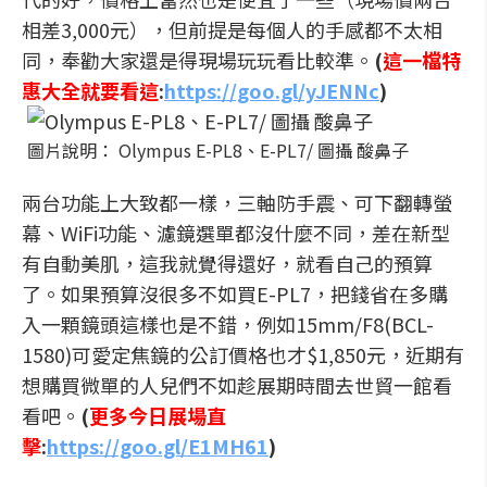
相差3,000元），但前提是每個人的手感都不太相
同，奉勸大家還是得現場玩玩看比較準。
(
這一檔特
惠大全就要看這
:
https://goo.gl/yJENNc
)
圖片說明： Olympus E-PL8、E-PL7/ 圖攝 酸鼻子
兩台功能上大致都一樣，三軸防手震、可下翻轉螢
幕、WiFi功能、濾鏡選單都沒什麼不同，差在新型
有自動美肌，這我就覺得還好，就看自己的預算
了。如果預算沒很多不如買E-PL7，把錢省在多購
入一顆鏡頭這樣也是不錯，例如15mm/F8(BCL-
1580)可愛定焦鏡的公訂價格也才$1,850元，近期有
想購買微單的人兒們不如趁展期時間去世貿一館看
看吧。
(
更多今日展場直
擊
:
https://goo.gl/E1MH61
)