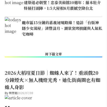
建築迷必朝聖！忠泰美術館10週年：藤本壯介
特展打頭陣，1:5大屋根8月震撼空降台北
離市區15分鐘的嘉義祕境路線！造訪「台版神
隱少女湯屋」清豐濤月、湖景窯烤披薩與人氣私
宅咖啡
接下篇文章
2026大稻埕夏日節｜蜘蛛人來了！重頭戲20
分鐘煙火×無人機燈光秀，迪化街商圈也有蜘
蛛人身影
By
林芳如
2026/07/08