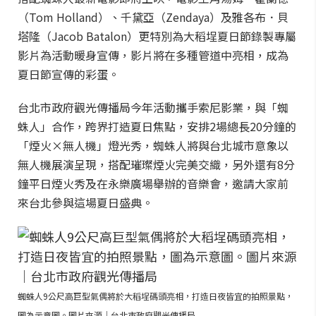
（Tom Holland）、千黛亞（Zendaya）及雅各布．貝
塔隆（Jacob Batalon）更特別為大稻埕夏日節錄製專屬
影片為活動暖身宣傳，影片將在多種管道中亮相，成為
夏日節宣傳的彩蛋。
台北市政府觀光傳播局今年活動攜手索尼影業，與「蜘
蛛人」合作，跨界打造夏日焦點，安排2場總長20分鐘的
「煙火×無人機」燈光秀，蜘蛛人將與台北城市意象以
無人機展演呈現，搭配璀璨煙火完美交織，另外還有8分
鐘平日煙火秀及在永樂廣場舉辦的音樂會，邀請大家前
來台北參與這場夏日盛典。
蜘蛛人9公尺高巨型氣偶將於大稻埕碼頭亮相，打造日夜皆宜的拍照景點，
圖為示意圖。圖片來源｜台北市政府觀光傳播局