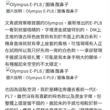
圖片說明：Olympus E-PL8 / 圖攝 酸鼻子
文青感微單眼首選的Olympus，最新推出的E-PL8
一看到就蠻吸睛的，字樣燙金感蠻特別的， DM上
主推的復古棕色皮質款有別於市面上的黑白系列，
機身直接就就有穿上皮套的風格，可惜現場有人正
在試用所以我只好先用一旁的白色款。一拿卻發現
手握感沒有很扎實，可能是我本身手稍大的關係，
有種握起來空空的不太穩定。
圖片說明：Olympus E-PL8 / 圖攝 酸鼻子
也因為這點空洞，我於是轉往旁邊去看前一代E-
PL7，雖然沒有我喜歡的棕色款以及燙金字樣，但
整體上還是蠻不錯的，握起來的手感也相較於新一
代的好，價格上當然也是便宜了一些（現場價兩台