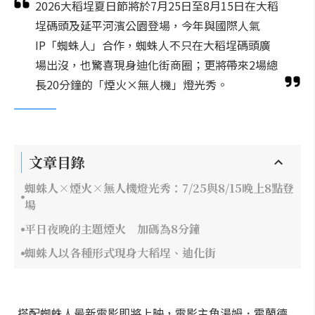
2026大稻埕夏日節將於7月25日至8月15日在大稻
埕碼頭及延平河濱公園登場，今年與國際人氣
IP「蜘蛛人」合作，蜘蛛人不只在大稻埕碼頭廣
場出沒，也驚喜現身迪化街商圈；更將帶來2場總
長20分鐘的「煙火×無人機」燈光秀。
文章目錄
蜘蛛人×煙火×無人機燈光秀：7/25與8/15晚上8點登
場
平日夜晚的主題煙火 加碼為8分鐘
蜘蛛人以各種形式現身大稻埕、迪化街
搭配蜘蛛人最新電影即將上映，電影主角湯姆．霍蘭德