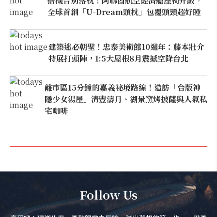
搭機告別落枕！阿聯酋航空經濟艙座椅升級，
全球首創「U-Dream頭枕」包覆頭頸超好睡
建築迷必朝聖！忠泰美術館10週年：藤本壯介
特展打頭陣，1:5大屋根8月震撼空降台北
離市區15分鐘的嘉義祕境路線！造訪「台版神
隱少女湯屋」清豐濤月、湖景窯烤披薩與人氣私
宅咖啡
Follow Us