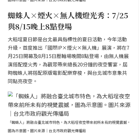
蜘蛛人×煙火×無人機燈光秀：7/25
與8/15晚上8點登場
大稻埕夏日節是台北最具指標性的夏日活動，今年活動
升級，首度推出「國際IP×煙火×無人機」展演，將在7
月25日開幕及8月15日壓軸場晚間8點登場，由無人機展
演搭配煙火秀，為觀眾帶來總長20分鐘的夜空饗宴，屆
時蜘蛛人將搭配原版電影配樂穿梭，與台北城市意象共
同點亮夜空。
「蜘蛛人」將融合臺北城市特色，為大稻埕夜空帶來前所未有的視覺震撼，
圖為示意圖。圖片來源｜台北市政府觀光傳播局