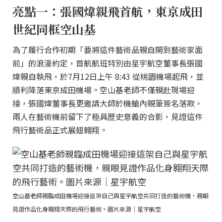
亮點一：張國煒親飛首航，東京成田
世紀同框空山基
為了履行合作初期「要將這件藝術品親自開到藝術家面
前」的浪漫約定，首航航班特別由星宇航空董事長張國
煒親自執飛，於7月12日上午 8:43 從桃園機場起飛，並
順利降落東京成田機場。空山基老師不僅親赴現場迎
接，張國煒董事長更邀請大師於機艙內親筆簽名落款，
兩人在藝術機前留下了極具歷史意義的合影，見證這件
飛行藝術品正式展翅翱翔。
空山基老師親臨成田機場迎接這架自己與星宇航空共同打造的藝術機，親眼
見證作品化身翱翔天際的飛行藝術。圖片來源｜星宇航空