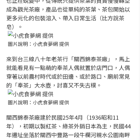
也正在蛻變中，從傳統只提供茶葉的買賣慢慢轉型
成為觀光茶廠，產品也從單純的茶葉、茶包開始以
更多元化的包裝溶入、帶入日常生活（比方說茶
皂）。
圖片說明：小虎食夢網 提供
來到台三線八十年老茶行「關西錦泰茶廠」，馬上
就能看見有一點萌的奉茶人偶就置於店門口，人偶
穿著以前農村時代或於田邊、或於路口、廟前常見
的「奉茶」大水壺，討喜又不失古樸。
圖片說明：小虎食夢網 提供
關西錦泰茶廠建於民國25年4月（1936昭和11
年），初期以製紅茶、綠茶外銷日本為主，民國44
年遷址坐落於關西中豐路一段牛欄河親水公園南畔