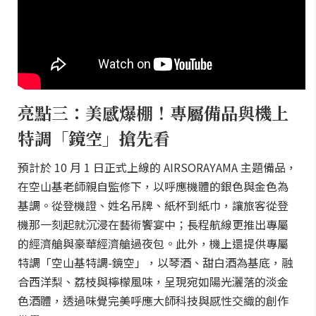
亮點三：美感爆棚！專屬備品與機上
特調「鏡空」搶先看
預計於 10 月 1 日正式上線的 AIRSORAYAMA 主題備品，
在空山基老師親自監修下，以呼應機體的銀色與金色為
基調。從登機證、姓名吊牌、紙杯到紙巾，讓旅客從登
機那一刻起就沉浸在藝術饗宴中；長程航線更推出專屬
的經濟艙與豪華經濟艙過夜包。此外，機上還提供專屬
特調「空山基特調-鏡空」，以琴酒、甜白酒為基底，融
合西洋梨、荔枝與檸檬風味，呈現宛如陽光灑落的淡金
色酒體，透過味覺完美呼應大師科技與感性交織的創作