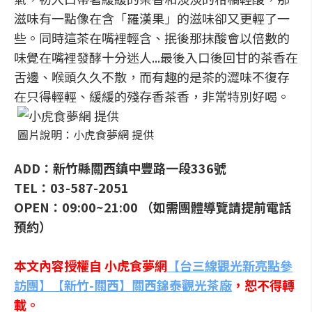
滋味有一點像在含「羅漢果」的滋味卻又更輕了一
些。同時這茶在嘴裡輕含、抿後那抹酸會以倍數的
味覺在嘴裡發酵十分迷人...最後入口後回甘的茶香在
舌邊、喉頭久久不散，而有趣的是茶的澀味不復存
在只得輕輕、緩緩的殘存香茶香，非常特別好喝。
圖片說明：小虎食夢網 提供
ADD：新竹縣關西鎮中豐路一段336號
TEL：03-587-2051
OPEN：09:00~21:00 （如需團體導覽請提前電話
預約）
本文內容授權自 小虎食夢網
【台三線觀光新亮點參
訪團】【新竹-關西】關西錦泰觀光茶廠
，恕不得轉
載。