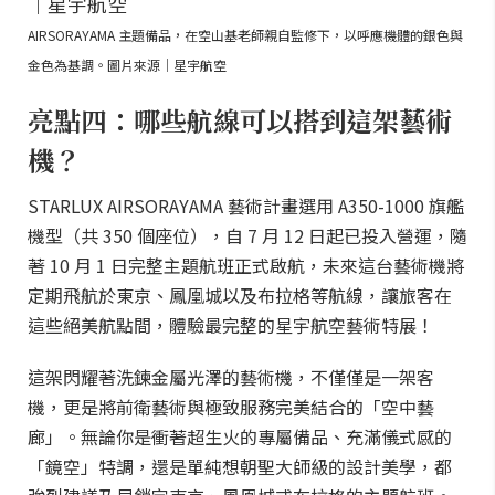
AIRSORAYAMA 主題備品，在空山基老師親自監修下，以呼應機體的銀色與
金色為基調。圖片來源｜星宇航空
亮點四：哪些航線可以搭到這架藝術
機？
STARLUX AIRSORAYAMA 藝術計畫選用 A350-1000 旗艦
機型（共 350 個座位），自 7 月 12 日起已投入營運，隨
著 10 月 1 日完整主題航班正式啟航，未來這台藝術機將
定期飛航於東京、鳳凰城以及布拉格等航線，讓旅客在
這些絕美航點間，體驗最完整的星宇航空藝術特展！
這架閃耀著洗鍊金屬光澤的藝術機，不僅僅是一架客
機，更是將前衛藝術與極致服務完美結合的「空中藝
廊」。無論你是衝著超生火的專屬備品、充滿儀式感的
「鏡空」特調，還是單純想朝聖大師級的設計美學，都