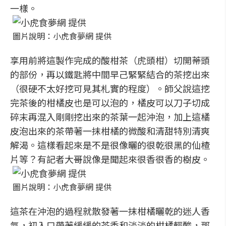
一樣。
圖片說明：小虎食夢網 提供
享用前將這製作完成的酸柑茶（虎頭柑）切開蒂頭
的部份，再以鐵匙將中間早己緊緊結合的茶挖出來
（很硬不太好挖可見其札實的程度）。師父說這挖
完茶後的柑橘皮也是可以泡的，橘皮可以刀子切成
碎末再混入剛剛挖出來的茶葉一起沖泡，加上這橘
皮泡出來的茶帶著一抹柑橘的微酸和清甜特別清爽
解渴。這樣看起來是不是很像曬的很乾很黑的仙楂
片等？有記者大哥說像是聞起來很香很香的樹皮。
圖片說明：小虎食夢網 提供
這茶在沖泡的過程就散發著一抹柑橘曬乾的迷人香
氣，初入口帶著緩緩的茶香和淡淡的柑橘輕酸，那