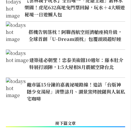
【雲林親子玩水】全台唯一「虎爺主題」叢林水
樂園！虎尾632高地免門票回歸，玩水＋4大順遊
秘境一日遊懶人包
搭機告別落枕！阿聯酋航空經濟艙座椅升級，
全球首創「U-Dream頭枕」包覆頭頸超好睡
建築迷必朝聖！忠泰美術館10週年：藤本壯介
特展打頭陣，1:5大屋根8月震撼空降台北
離市區15分鐘的嘉義祕境路線！造訪「台版神
隱少女湯屋」清豐濤月、湖景窯烤披薩與人氣私
宅咖啡
接下篇文章