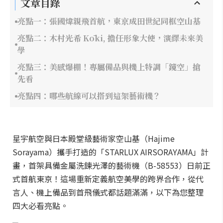
文章目錄
亮點一：張國煒親飛首航，東京成田世紀同框空山基
亮點二：木村光希 Kōki, 擔任形象大使，演繹未來美
學
亮點三：美感爆棚！專屬備品與機上特調「鏡空」搶
先看
亮點四：哪些航線可以搭到這架藝術機？
星宇航空與日本殿堂級藝術家空山基（Hajime
Sorayama）攜手打造的「STARLUX AIRSORAYAMA」計
畫，首架具備金屬洗鍊光澤的藝術機（B-58553）日前正
式首航東京！這場重新定義航空美學的跨界合作，從代
言人、機上備品到首飛儀式都話題滿滿，以下為您整理
四大必看亮點。