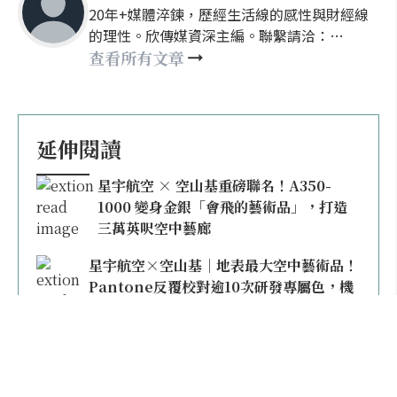
20年+媒體淬鍊，歷經生活線的感性與財經線
的理性。欣傳媒資深主編。聯繫請洽：
nellyhsu@xinmedia.com
查看所有文章
延伸閱讀
星宇航空 × 空山基重磅聯名！A350-
1000 變身金銀「會飛的藝術品」，打造
三萬英呎空中藝廊
星宇航空×空山基｜地表最大空中藝術品！
Pantone反覆校對逾10次研發專屬色，機
身折射「液態金屬」流動光澤
星宇航空K董張國煒親駕「空山銀」抵台！
實機光是塗裝與調色就花了8個月，同款限
量模型上架即秒殺