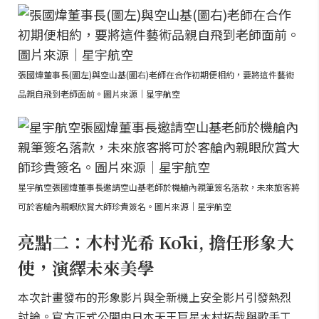
張國煒董事長(圖左)與空山基(圖右)老師在合作初期便相約，要將這件藝術
品親自飛到老師面前。圖片來源｜星宇航空
星宇航空張國煒董事長邀請空山基老師於機艙內親筆簽名落款，未來旅客將
可於客艙內親眼欣賞大師珍貴簽名。圖片來源｜星宇航空
亮點二：木村光希 Kōki, 擔任形象大
使，演繹未來美學
本次計畫發布的形象影片與全新機上安全影片引發熱烈
討論。官方正式公開由日本天王巨星木村拓哉與歌手工