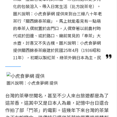
化的包裝溶入、帶入日常生活（比方說茶皂）。
圖片說明：小虎食夢網 提供來到台三線八十年老
茶行「關西錦泰茶廠」，馬上就能看見有一點萌
的奉茶人偶就置於店門口，人偶穿著以前農村時
代或於田邊、或於路口、廟前常見的「奉茶」大
水壺，討喜又不失古樸。圖片說明：小虎食夢網
提供關西錦泰茶廠建於民國25年4月（1936昭和
11年），初期以製紅茶、綠茶外銷日本為主，民
圖片說明：小虎食夢網 提供
台灣的茶舉世聞名，甚至不少人來台旅遊都是為了
這茶香，這其中又是日本人為最，記憶中台日還合
作拍了部「鬥茶」的電影。這幾年下來台灣的茶葉