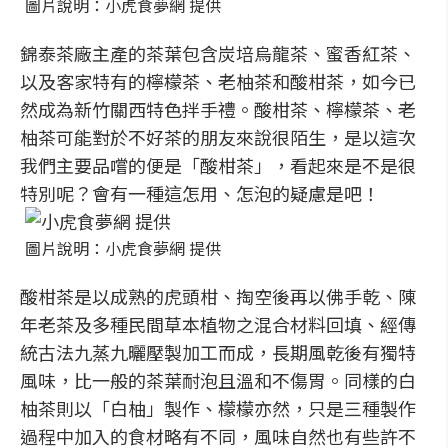
圖片說明：小虎食夢網 提供
錦泰茶廠主產的茶葉包含炭培烏龍茶、蜜香紅茶、
以及客家特有的檸檬茶、老柚茶和酸柑茶，如今已
然成為新竹關西特色拌手禮。酸柑茶、檸檬茶、老
柚茶可能對於不好茶的朋友來說很陌生，是以這次
我們主要品嚐的便是「酸柑茶」，看起來是不是很
特別呢？會有一種這怎用、怎泡的疑慮是吧！
圖片說明：小虎食夢網 提供
酸柑茶是以成熟的虎頭柑、掏空後再以佛手乾、陳
年老茶及多種民間草本植物之混合材料回填、經傳
統古法九蒸九曬壓製加工而成，長期風乾後有獨特
風味，比一般的茶葉耐泡且溫和不傷胃。同樣的白
柚茶則以「白柚」製作、檬檬亦然，只是三種製作
過程中加入的食材略有不同，風味自然也有些許不