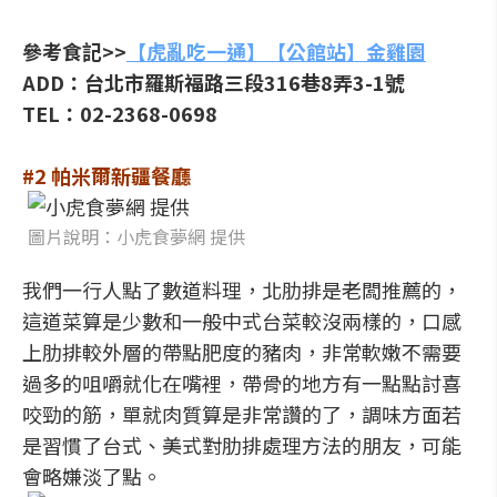
參考食記>>
【虎亂吃一通】【公館站】金雞園
ADD：台北市羅斯福路三段316巷8弄3-1號
TEL：02-2368-0698
#2 帕米爾新疆餐廳
圖片說明：小虎食夢網 提供
我們一行人點了數道料理，北肋排是老闆推薦的，
這道菜算是少數和一般中式台菜較沒兩樣的，口感
上肋排較外層的帶點肥度的豬肉，非常軟嫩不需要
過多的咀嚼就化在嘴裡，帶骨的地方有一點點討喜
咬勁的筋，單就肉質算是非常讚的了，調味方面若
是習慣了台式、美式對肋排處理方法的朋友，可能
會略嫌淡了點。