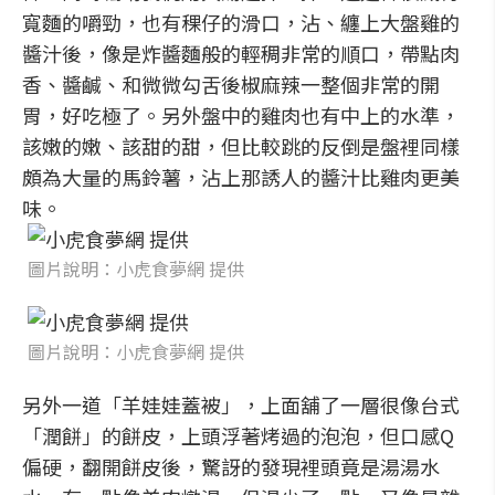
寬麵的嚼勁，也有稞仔的滑口，沾、纏上大盤雞的
醬汁後，像是炸醬麵般的輕稠非常的順口，帶點肉
香、醬鹹、和微微勾舌後椒麻辣一整個非常的開
胃，好吃極了。另外盤中的雞肉也有中上的水準，
該嫩的嫩、該甜的甜，但比較跳的反倒是盤裡同樣
頗為大量的馬鈴薯，沾上那誘人的醬汁比雞肉更美
味。
圖片說明：小虎食夢網 提供
圖片說明：小虎食夢網 提供
另外一道「羊娃娃蓋被」，上面舖了一層很像台式
「潤餅」的餅皮，上頭浮著烤過的泡泡，但口感Q
偏硬，翻開餅皮後，驚訝的發現裡頭竟是湯湯水