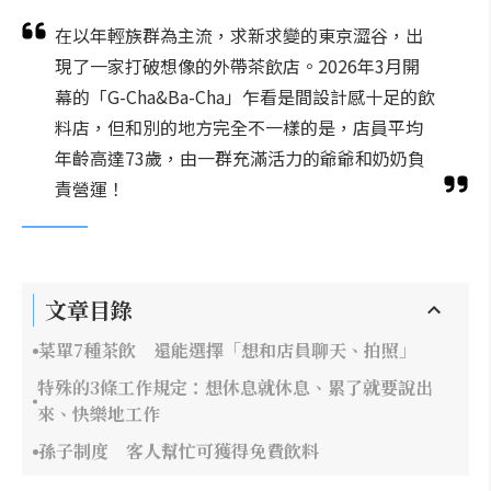
在以年輕族群為主流，求新求變的東京澀谷，出
現了一家打破想像的外帶茶飲店。2026年3月開
幕的「G-Cha&Ba-Cha」乍看是間設計感十足的飲
料店，但和別的地方完全不一樣的是，店員平均
年齡高達73歲，由一群充滿活力的爺爺和奶奶負
責營運！
文章目錄
菜單7種茶飲 還能選擇「想和店員聊天、拍照」
特殊的3條工作規定：想休息就休息、累了就要說出
來、快樂地工作
孫子制度 客人幫忙可獲得免費飲料