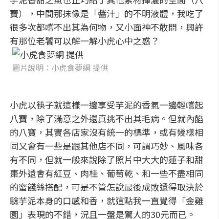
寶），中間那抹像是「醬汁」的不明液體，我吃了
很多次都嚐不出其為何物，又小面神不敢問，興許
有那位老饕可以解一解小虎心中之惑？
圖片說明：小虎食夢網 提供
小虎以筷子就這樣一邊享受芋泥的香氣一邊輕嚐起
八寶，除了滿意之外還真挑不出其毛病。但就內餡
的八寶，其實各店家沒有統一的標準，或有幾樣相
同又會有一些是跟其他店不同，可謂巧妙、風味各
有不同，但就一般來說除了照片中大大的蓮子和甜
棗外還會有紅豆、肉桂、葡萄乾、和一些不盡相同
的蜜餞絲搭配，可是不管怎說最後成敗還得取決於
驗芋泥本身的口感和香，就這點我一直覺得「金雞
園」表現的不錯，況且一盤是驚人的30元而已。