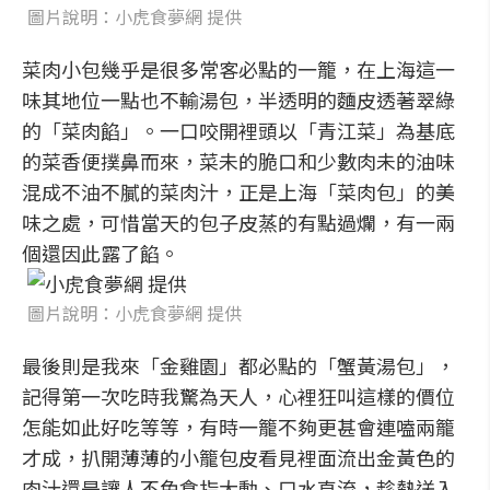
圖片說明：小虎食夢網 提供
菜肉小包幾乎是很多常客必點的一籠，在上海這一
味其地位一點也不輸湯包，半透明的麵皮透著翠綠
的「菜肉餡」。一口咬開裡頭以「青江菜」為基底
的菜香便撲鼻而來，菜未的脆口和少數肉未的油味
混成不油不膩的菜肉汁，正是上海「菜肉包」的美
味之處，可惜當天的包子皮蒸的有點過爛，有一兩
個還因此露了餡。
圖片說明：小虎食夢網 提供
最後則是我來「金雞園」都必點的「蟹黃湯包」，
記得第一次吃時我驚為天人，心裡狂叫這樣的價位
怎能如此好吃等等，有時一籠不夠更甚會連嗑兩籠
才成，扒開薄薄的小籠包皮看見裡面流出金黃色的
肉汁還是讓人不免食指大動、口水直流，趁熱送入