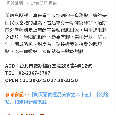
圖片說明：小虎食夢網 提供
羊眼兒酥餅，算是當中最特別的一道甜點，據說是
回民很當吃的甜點，看起來有一點像窩絲餅，這餅
的外層特別是上層酥中帶點微脆口感，用手還能將
之成片、繞圈的撕開，頗為有趣，當中是以「紅豆
沙」調成略乾、甜度有一點接近我能接受的臨界
點，吃一個還好，兩個就有一點乾甜膩。
ADD：台北市羅斯福路三段286巷4弄12號
TEL：02-2367-3707
OPEN：11:30-14:30 17:30-21:30
參考食記>>
【胡天蘭的極品美食之二十五】【公館
站】帕米爾新疆餐廳