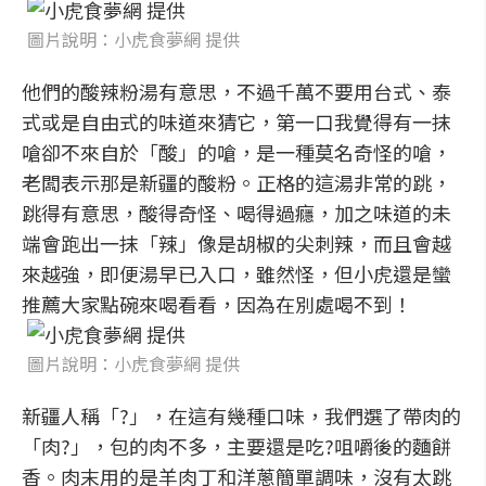
圖片說明：小虎食夢網 提供
他們的酸辣粉湯有意思，不過千萬不要用台式、泰
式或是自由式的味道來猜它，第一口我覺得有一抹
嗆卻不來自於「酸」的嗆，是一種莫名奇怪的嗆，
老闆表示那是新疆的酸粉。正格的這湯非常的跳，
跳得有意思，酸得奇怪、喝得過癮，加之味道的未
端會跑出一抹「辣」像是胡椒的尖刺辣，而且會越
來越強，即便湯早已入口，雖然怪，但小虎還是蠻
推薦大家點碗來喝看看，因為在別處喝不到！
圖片說明：小虎食夢網 提供
新疆人稱「?」，在這有幾種口味，我們選了帶肉的
「肉?」，包的肉不多，主要還是吃?咀嚼後的麵餅
香。肉末用的是羊肉丁和洋蔥簡單調味，沒有太跳