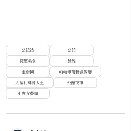
公館站
公館
捷運美食
綠線
金雞園
帕帕米爾新疆餐廳
大福利排骨大王
公館夜市
小虎食夢網