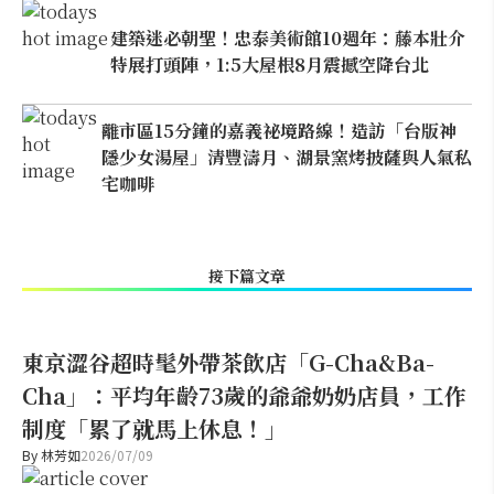
建築迷必朝聖！忠泰美術館10週年：藤本壯介
特展打頭陣，1:5大屋根8月震撼空降台北
離市區15分鐘的嘉義祕境路線！造訪「台版神
隱少女湯屋」清豐濤月、湖景窯烤披薩與人氣私
宅咖啡
接下篇文章
東京澀谷超時髦外帶茶飲店「G-Cha&Ba-
Cha」：平均年齡73歲的爺爺奶奶店員，工作
制度「累了就馬上休息！」
By
林芳如
2026/07/09