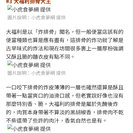
#3 大福利排骨大王
圖片說明：小虎食夢網 提供
大福利是以「炸排骨」聞名，但一般便當店該有的
便當種類也算是應有盡有，這排骨的炸功就了解是
古早味式的炸法和現在坊間很多裹上一層厚粉強調
又酥且脆的麵衣皮有點不同。
圖片說明：小虎食夢網 提供
一口咬下排骨的炸皮薄薄的一層也確然還算是酥且
帶著一點當爽口的油滑口感，但老實說好像也沒有
那麼特別香、脆。大福利的排骨是屬於先醃後炸
的，肉質本身帶著不算淡的黑胡椒香，排骨肉不乾
不柴還帶了些許的肉汁，香氣自然也是有。