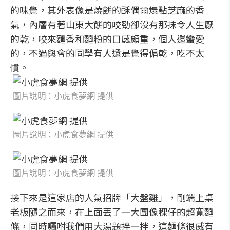
的味覺，其外表像是燒餅的酥偶爾爆點芝麻的香
氣，內層有著山東大餅的咬勁卻沒有那抹令人生厭
的乾，咬來麵香和麵粉的口感頗重，個人還蠻愛
的，不過與會的同學有人還是覺得偏乾，吃不太
慣。
圖片說明：小虎食夢網 提供
圖片說明：小虎食夢網 提供
圖片說明：小虎食夢網 提供
接下來是這家店的人氣招牌「大盤雞」，剛端上桌
老板隨之而來，在上面丟了一大團像稞仔的超寬麵
條，同時囑咐我們用大湯題拌一拌，這麵條很威有