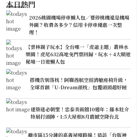
本日熱門
2026桃園機場停車懶人包／要停桃機還是機場
外圍？收費各多少？信用卡停車優惠一次整
理！
【雲林親子玩水】全台唯一「虎爺主題」叢林水
樂園！虎尾632高地免門票回歸，玩水＋4大順遊
秘境一日遊懶人包
搭機告別落枕！阿聯酋航空經濟艙座椅升級，
全球首創「U-Dream頭枕」包覆頭頸超好睡
建築迷必朝聖！忠泰美術館10週年：藤本壯介
特展打頭陣，1:5大屋根8月震撼空降台北
離市區15分鐘的嘉義祕境路線！造訪「台版神