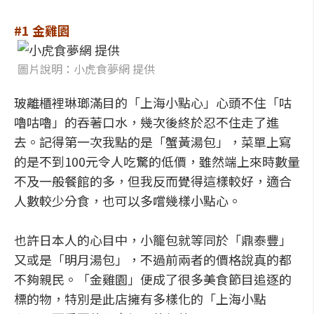
#1 金雞園
圖片說明：小虎食夢網 提供
玻離櫃裡琳瑯滿目的「上海小點心」心頭不住「咕
嚕咕嚕」的吞著口水，幾次後終於忍不住走了進
去。記得第一次我點的是「蟹黃湯包」，菜單上寫
的是不到100元令人吃驚的低價，雖然端上來時數量
不及一般餐館的多，但我反而覺得這樣較好，適合
人數較少分食，也可以多嚐幾樣小點心。
也許日本人的心目中，小籠包就等同於「鼎泰豐」
又或是「明月湯包」，不過前兩者的價格說真的都
不夠親民。「金雞園」便成了很多美食節目追逐的
標的物，特別是此店擁有多樣化的「上海小點