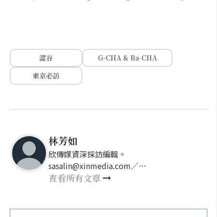
澀谷
G-CHA & Ba-CHA
東京必訪
林芳如
欣傳媒資深採訪編輯。
sasalin@xinmedia.com／
happy21917@gmail.com
查看所有文章