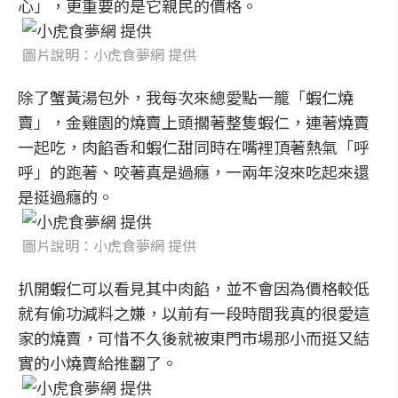
心」，更重要的是它親民的價格。
圖片說明：小虎食夢網 提供
除了蟹黃湯包外，我每次來總愛點一籠「蝦仁燒
賣」，金雞園的燒賣上頭擱著整隻蝦仁，連著燒賣
一起吃，肉餡香和蝦仁甜同時在嘴裡頂著熱氣「呼
呼」的跑著、咬著真是過癮，一兩年沒來吃起來還
是挺過癮的。
圖片說明：小虎食夢網 提供
扒開蝦仁可以看見其中肉餡，並不會因為價格較低
就有偷功減料之嫌，以前有一段時間我真的很愛這
家的燒賣，可惜不久後就被東門市場那小而挺又結
實的小燒賣給推翻了。