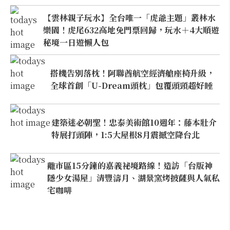
【雲林親子玩水】全台唯一「虎爺主題」叢林水
樂園！虎尾632高地免門票回歸，玩水＋4大順遊
秘境一日遊懶人包
搭機告別落枕！阿聯酋航空經濟艙座椅升級，
全球首創「U-Dream頭枕」包覆頭頸超好睡
建築迷必朝聖！忠泰美術館10週年：藤本壯介
特展打頭陣，1:5大屋根8月震撼空降台北
離市區15分鐘的嘉義祕境路線！造訪「台版神
隱少女湯屋」清豐濤月、湖景窯烤披薩與人氣私
宅咖啡