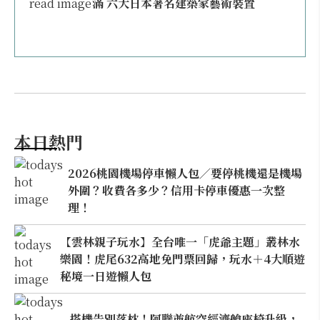
滿 六大日本著名建築家藝術裝置
本日熱門
2026桃園機場停車懶人包／要停桃機還是機場
外圍？收費各多少？信用卡停車優惠一次整
理！
【雲林親子玩水】全台唯一「虎爺主題」叢林水
樂園！虎尾632高地免門票回歸，玩水＋4大順遊
秘境一日遊懶人包
搭機告別落枕！阿聯酋航空經濟艙座椅升級，