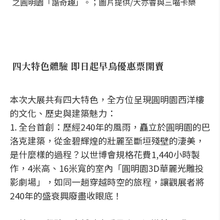
之圓明園「諧奇趣」。；圖片提供/大亦睿與三喵卡樂
四大特色體驗 即日起早鳥優惠票開賣
本次大展共有四大特色，全方位呈現圓明園西洋樓
的文化、歷史與建築魅力：
1. 全台首創：歷經240年的風雨，矗立於圓明園的巴
洛克建築，從金碧輝煌的壯麗至斷垣殘壁的淒美，
是什麼樣的過程？以世博會規格花費1,440小時製
作，4米高、16米寬的室內「圓明園3D華麗光雕投
影劇場」，如同一趟穿越時空的旅程，讓觀展者將
240年的盛衰興廢盡收眼底！