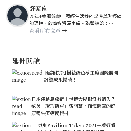
許家禎
20年+媒體淬鍊，歷經生活線的感性與財經線
的理性。欣傳媒資深主編。聯繫請洽：
nellyhsu@xinmedia.com
查看所有文章
延伸閱讀
[建築快訊]樹德綠色夢工廠國際競圖
評選成果揭曉!!
日本淡路島旅宿｜世博大屋根沒有消失？
絕美「環形飯店」新開幕，面海眺望的健
康養生療癒度假村
東奧Pavilion Tokyo 2021－看好看