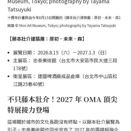
十週年計畫將由今年8月15日開展的《藤本壯介建築展：原初．未來．森》
揭幕 © Mori Art Museum, Tokyo; photography by Tayama Tatsuyuki
【藤本壯介建築展：原初．未來．森】
展覽日期： 2026.8.15（六）－2027.1.3（日）
主展區： 忠泰美術館（台北市大安區市民大道三段
178號）
衛星展區： 建國啤酒廠成品倉庫（台北市中山區松
江路25巷40號）
不只藤本壯介！2027 年 OMA 頂尖
特展接力登場
這場關於城市的文化長跑沒有終點。以藤本壯介展覽為
引子，忠泰美術館也同步宣告了 2027 年的兩檔超強企