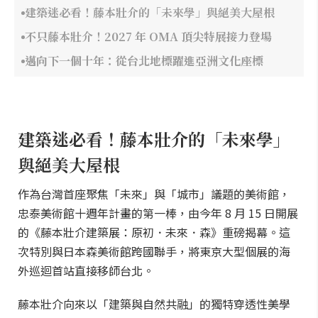
建築迷必看！藤本壯介的「未來學」與絕美大屋根
不只藤本壯介！2027 年 OMA 頂尖特展接力登場
邁向下一個十年：從台北地標躍進亞洲文化座標
建築迷必看！藤本壯介的「未來學」
與絕美大屋根
作為台灣首座聚焦「未來」與「城市」議題的美術館，
忠泰美術館十週年計畫的第一棒，由今年 8 月 15 日開展
的《藤本壯介建築展：原初．未來．森》重磅揭幕。這
次特別與日本森美術館跨國聯手，將東京大型個展的海
外巡迴首站直接移師台北。
藤本壯介向來以「建築與自然共融」的獨特穿透性美學