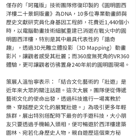
僅存的「珂羅版」技術團隊修復印製的《圓明園西
洋樓二十景銅版畫》為DNA，10多位專業動畫師與
歷史文獻研究員化身基因工程師，花費近1,440個小
時，以電腦動畫技術細膩重建已消逝在戰火中的圓
明園西洋樓，特別是其中最具代表性的「諧奇
趣」，透過3D光雕立體投影（3D Mapping）動畫
影片，讓觀者感受其壯麗；而360度無死角的VR360
體驗，更可讓觀者彷彿置身240年前的圓明園現場。
策展人溫怡寧表示：「結合文化藝術的「壯遊」是
近年來大眾的關注話題。這次大展，團隊便從傳遞
藝術文化的使命出發，透過科技進行一場寓教於
樂、穿越歷史文化的展覽壯遊。」為吸引更多年輕
族群，展出特別搭配時下最夯的手遊科技，大小朋
友只要透過手機輸入頭相，便可暢遊於西洋樓建築
園林、宛若化身歷史人物，親自遊歷這個東方秘