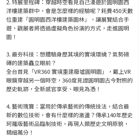
2. 特展里程碑：穿越時空看見自己漫遊於圓明園西
洋樓建築群中，會是怎麼樣的經驗呢？耗費450天數
位重建「圓明園西洋樓建築園林」，讓展覽結合手
遊，觀展者將透過虛擬角色扮演的方式，走進圓明
園！
3. 最夯科技：想體驗身歷其境的實境環繞？氣勢磅
礡的建築矗立眼前？
全台首見「VR360 實境重建廢墟圓明園」，戴上VR
眼鏡穿越另一個時空，360度見證圓明園古今對照的
歷史軌跡，全新感官享受、眼見為憑！
4. 藝術瑰寶：當用於傳承藝術的傳統技法，結合最
新的數位技術，會有什麼樣的激盪？傳承140年歷史
珂羅版藝術品臨制技術，再現人類歷史文明原貌，
精細萬分！