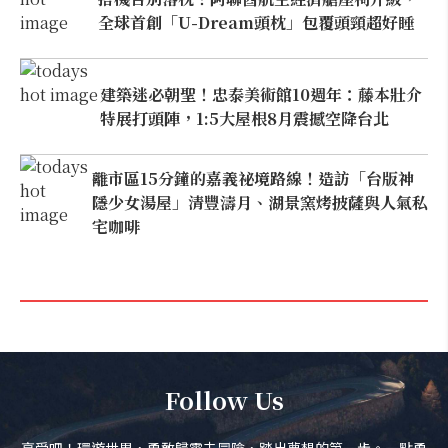
全球首創「U-Dream頭枕」包覆頭頸超好睡
建築迷必朝聖！忠泰美術館10週年：藤本壯介
特展打頭陣，1:5大屋根8月震撼空降台北
離市區15分鐘的嘉義祕境路線！造訪「台版神
隱少女湯屋」清豐濤月、湖景窯烤披薩與人氣私
宅咖啡
Follow Us