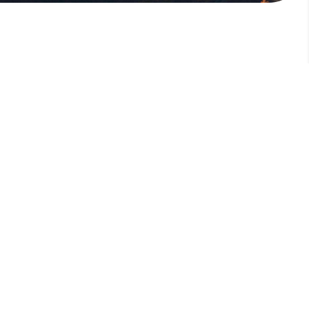
版權所有，未經許可，不許轉載
© 欣傳媒股份有限公司 XinMedia Co., Ltd.
台灣台北市 114 內湖區石潭路 151 號
All Rights Reserved.