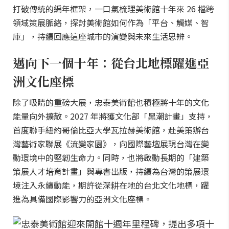
打破傳統的編年框架，一口氣梳理美術館十年來 26 檔跨
領域策展脈絡，探討美術館如何作為「平台、觸媒、智
庫」，持續回應這座城市的演變與未來生活思辨。
邁向下一個十年：從台北地標躍進亞
洲文化座標
除了吸睛的重磅大展，忠泰美術館也積極將十年的文化
能量向外擴散。2027 年將獲文化部「黑潮計畫」支持，
首度聯手紐約哥倫比亞大學瓦拉赫美術館，赴美策辦台
灣藝術家聯展《流變家園》，向國際藝壇展現台灣在變
動環境中的堅韌生命力。同時，也將啟動長期的「建築
策展人才培育計畫」與專書出版，持續為台灣的策展環
境注入永續動能，期許從深耕在地的台北文化地標，躍
進為具備國際影響力的亞洲文化座標。