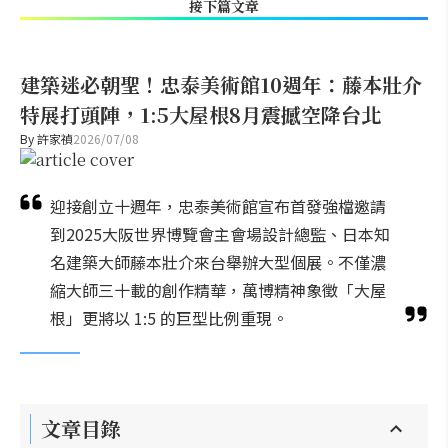
接下篇文章
建築迷必朝聖！忠泰美術館10週年：藤本壯介
特展打頭陣，1:5大屋根8月震撼空降台北
By
許家禎
2026/07/08
迎接創立十週年，忠泰美術館宣布首發強檔邀請
到2025大阪世界博覽會主會場設計總監、日本知
名建築大師藤本壯介來台舉辦大型個展。不僅濃
縮大師三十載的創作精華，萬博精神象徵「大屋
根」更將以 1:5 的巨型比例重現。
文章目錄