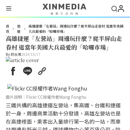
搜尋
首
旅
高雄捷運「左營站」周邊玩什麼？爬半屏山走眷村 逛當年美國
>
>
頁
遊
大兵最愛的「哈囉市場」
高雄捷運「左營站」周邊玩什麼？爬半屏山走
眷村 逛當年美國大兵最愛的「哈囉市場」
By
欣台灣
2020/10/17
圖片說明：Flickr CC授權作者Wang Fonghu
三鐵共構的高雄捷運左營站，集高鐵、台鐵和捷運
於一身，周邊商業活動十分發達，高雄左營站也是
在高捷裡面，乘客出入量排行第一名的一站，而車
站周邊有新光三越、環球購物中心等百貨公司，除