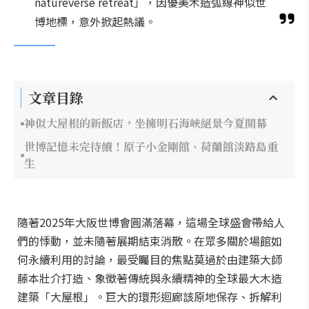
natureverse retreat」，因優美木造弧線神似世
博地標，意外掀起熱議。
文章目錄
神似大屋根的新飯店，坐擁明石海峽絕景今夏開幕
世博記憶未完待續！原子小金剛館、荷蘭館淡路島重
生
隨著2025年大阪世博會圓滿落幕，這場全球盛會帶給人
們的悸動，並未隨著展期結束消散。在眾多關於場館如
何永續利用的討論，最受矚目的焦點莫過於由建築大師
藤本壯介打造、象徵著傳統與永續精神的全球最大木造
建築「大屋根」。巨大的環形迴廊該原地保存、拆解利