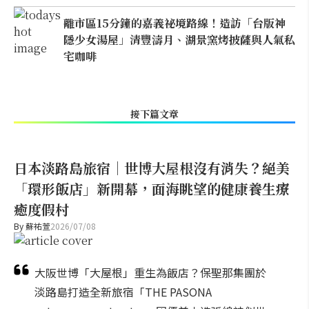
離市區15分鐘的嘉義祕境路線！造訪「台版神
隱少女湯屋」清豐濤月、湖景窯烤披薩與人氣私
宅咖啡
接下篇文章
日本淡路島旅宿｜世博大屋根沒有消失？絕美
「環形飯店」新開幕，面海眺望的健康養生療
癒度假村
By
蘇祐萱
2026/07/08
大阪世博「大屋根」重生為飯店？保聖那集團於
淡路島打造全新旅宿「THE PASONA