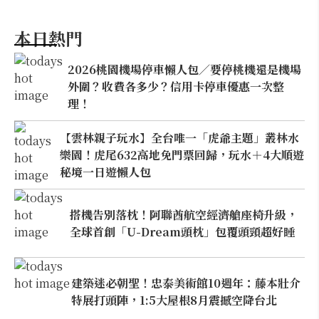
本日熱門
2026桃園機場停車懶人包／要停桃機還是機場
外圍？收費各多少？信用卡停車優惠一次整
理！
【雲林親子玩水】全台唯一「虎爺主題」叢林水
樂園！虎尾632高地免門票回歸，玩水＋4大順遊
秘境一日遊懶人包
搭機告別落枕！阿聯酋航空經濟艙座椅升級，
全球首創「U-Dream頭枕」包覆頭頸超好睡
建築迷必朝聖！忠泰美術館10週年：藤本壯介
特展打頭陣，1:5大屋根8月震撼空降台北