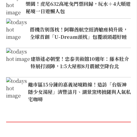
樂園！虎尾632高地免門票回歸，玩水＋4大順遊
秘境一日遊懶人包
搭機告別落枕！阿聯酋航空經濟艙座椅升級，
全球首創「U-Dream頭枕」包覆頭頸超好睡
建築迷必朝聖！忠泰美術館10週年：藤本壯介
特展打頭陣，1:5大屋根8月震撼空降台北
離市區15分鐘的嘉義祕境路線！造訪「台版神
隱少女湯屋」清豐濤月、湖景窯烤披薩與人氣私
宅咖啡