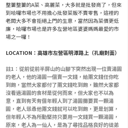
整簍整簍的A菜、高麗菜，大多就是批發商了，但來
到哈囉市場也不用擔心批發菜販不賣零售，這裡的
老闆大多不會拒絕上門的生意，當然因為菜價更低
廉，哈囉市場也是許多左營地區婆婆媽媽最愛的市
場之一囉！
LOCATION：高雄市左營區明潭路上（孔廟對面）
註1：從前從前半屏山的山腳下突然出現一位賣湯圓
的老人，他的湯圓一個賣一文錢，給兩文錢任你吃
到飽，當然大家都付了兩文錢吃到飽，雖然大家都
沒看過湯圓的食材是從何而來，但大家也不以為
意，直到有天有個年輕人到了湯圓攤要買一顆湯
圓，老人慫恿他兩文錢就可以吃到飽，更是划算，
但年輕人不為所動堅持只要用一文錢買一顆湯圓，
原來，老人為一仙人，是為了尋找品格良好的徒弟