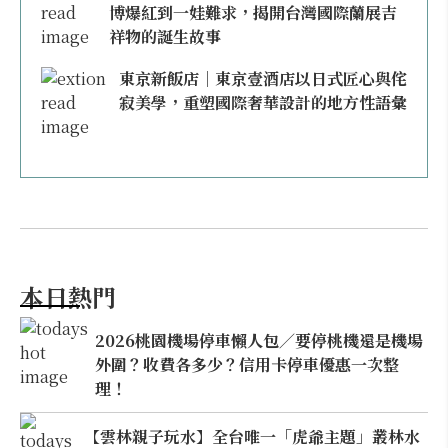
博爆紅到一娃難求，揭開台灣國際蘭展吉
祥物的誕生故事
東京新飯店｜東京壹酒店以日式匠心與侘
寂美學，重塑國際奢華設計的地方性語彙
本日熱門
2026桃園機場停車懶人包／要停桃機還是機場
外圍？收費各多少？信用卡停車優惠一次整
理！
【雲林親子玩水】全台唯一「虎爺主題」叢林水