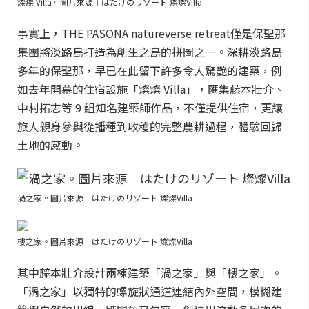
燦燦 Villa。圖片來源｜はたけのリゾート 燦燦Villa
事實上，THE PASONA natureverse retreat僅是保聖那
集團將淡路島打造為創生之島的拼圖之一。深耕淡路島
多年的保聖那，早已在此留下許多令人驚艷的建築，例
如去年開幕的住宿設施「燦燦 Villa」，匯集藤本壯介、
中村拓志等 9 組知名建築師作品，不僅提供住宿，更讓
旅人親身參與從播種到收穫的完整農耕過程，體驗回歸
土地的感動。
渦之家。圖片來源｜はたけのリゾート 燦燦Villa
樓之家。圖片來源｜はたけのリゾート 燦燦Villa
其中藤本壯介設計兩棟建築「渦之家」與「樓之家」。
「渦之家」以獨特的螺旋狀通道連結內外空間，模糊建