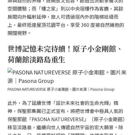
築與自然的界線，既開放又包容，創造出流動多層次的
空間體驗；而「樓之家」則以中央塔樓作為客廳，其餘
房間向外輻射延伸，旅人可透過塔內外的階梯拾級而
上，最終抵達屋頂花園平台，享受 360 度被自然擁抱的
開闊視野。
世博記憶未完待續！原子小金剛館、
荷蘭館淡路島重生
PASONA NATUREVERSE 原子小金剛館。圖片來源｜Pasona Group
此外，為了延續世博「設計未來社會的生命光輝」精
神，保聖那集團已正式宣布，將把世博會中極具人氣的
保聖那館「PASONA NATUREVERSE」（原子小金剛館）
移至淡路島，繼續向世人傳遞自然宇宙的宏大願景。除