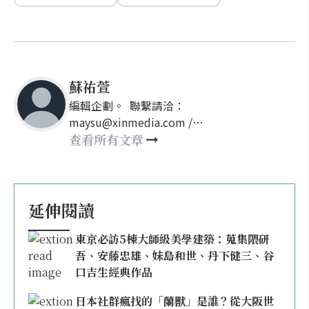
蘇祐萱
編輯企劃。 聯繫請洽：
maysu@xinmedia.com /
may860527@gmail.com
查看所有文章
延伸閱讀
東京必訪5棟大師級美學建築：蒐集隈研
吾、安藤忠雄、妹島和世、丹下健三、谷
口吉生經典作品
日本社群瘋找的「蘭獸」是誰？從大阪世