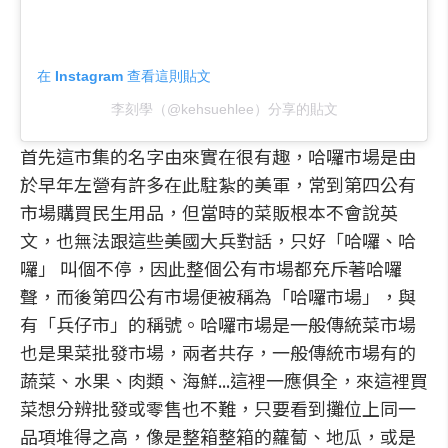
在 Instagram 查看這則貼文
李刻學（@kehsuehlee）分享的貼文
首先這市集的名字由來實在很有趣，哈囉市場是由
於早年左營有許多在此駐紮的美軍，常到第四公有
市場購買民生用品，但當時的菜販根本不會說英
文，也無法跟這些美國大兵對話，只好「哈囉、哈
囉」 叫個不停，因此整個公有市場都充斥著哈囉
聲，而後第四公有市場便被稱為「哈囉市場」，與
有「兵仔市」的稱號。哈囉市場是一般傳統菜市場
也是果菜批發市場，兩者共存，一般傳統市場有的
蔬菜、水果、肉類、海鮮...這裡一應俱全，來這裡買
菜想分辨批發或零售也不難，只要看到攤位上同一
品項堆得之高，像是整箱整箱的蘿蔔、地瓜，或是