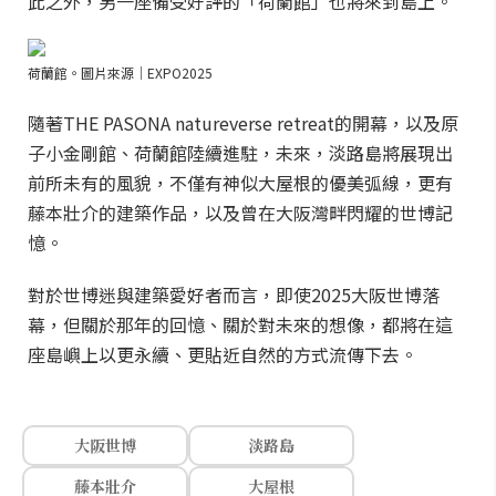
此之外，另一座備受好評的「荷蘭館」也將來到島上。
荷蘭館。圖片來源｜EXPO2025
隨著THE PASONA natureverse retreat的開幕，以及原
子小金剛館、荷蘭館陸續進駐，未來，淡路島將展現出
前所未有的風貌，不僅有神似大屋根的優美弧線，更有
藤本壯介的建築作品，以及曾在大阪灣畔閃耀的世博記
憶。
對於世博迷與建築愛好者而言，即使2025大阪世博落
幕，但關於那年的回憶、關於對未來的想像，都將在這
座島嶼上以更永續、更貼近自然的方式流傳下去。
大阪世博
淡路島
藤本壯介
大屋根