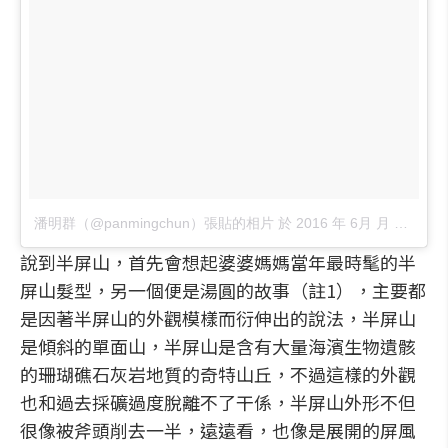
潘明群（@panmingchun）張貼的相片
於
2016 年 6月 月 28 3:21上午 PDT
說到半屏山，首先會想起婆婆媽媽當年最時髦的半
屏山髮型，另一個便是湯圓的故事（註1），主要都
是因著半屏山的外觀模樣而衍伸出的說法，半屏山
是傾斜的單面山，半屏山是含有大量海濱生物遺骸
的珊瑚礁石灰岩地質的奇特山丘，不過這樣的外觀
也和過去採礦過度脫離不了干係，半屏山外形不但
很像被斧頭削去一半，遠遠看，也像是展開的屏風