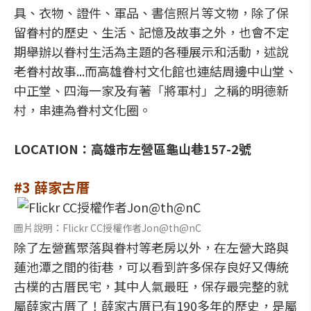
具、衣物、證件、軍品、書信照片等文物，除了保
留眷村的歷史、生活、記憶及故事之外，也會不定
期舉辦以眷村生活為主題的各種展示和活動，述說
老眷村故事...而高雄眷村文化館也連結周邊中山堂、
中正堂、四海一家及有著「將軍村」之稱的明德新
村，串連為眷村文化圈。
LOCATION：高雄市左營區龜山巷157-2號
#3 薛家古厝
圖片說明：Flickr CC授權作者Jon@th@nC
除了左營舊聚落與眷村等老房以外，在左營大路與
蓮池潭之間的街巷，可以看到許多保存良好又傳統
古樸的古厝民宅，其中人氣最旺，保存最完整的就
屬薛家古厝了！薛家古厝已有190多年的歷史，是屬