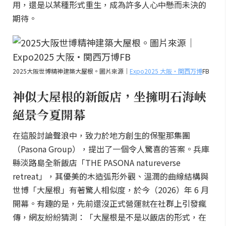
用，還是以某種形式重生，成為許多人心中懸而未決的
期待。
2025大阪世博精神建築大屋根。圖片來源｜
Expo2025 大阪・関西万博
FB
神似大屋根的新飯店，坐擁明石海峽
絕景今夏開幕
在這股討論聲浪中，致力於地方創生的保聖那集團
（Pasona Group），提出了一個令人驚喜的答案。兵庫
縣淡路島全新飯店「THE PASONA natureverse
retreat」，其優美的木造弧形外觀、溫潤的曲線結構與
世博「大屋根」有著驚人相似度，於今（2026）年 6 月
開幕。有趣的是，先前還沒正式營運就在社群上引發瘋
傳，網友紛紛猜測：「大屋根是不是以飯店的形式，在