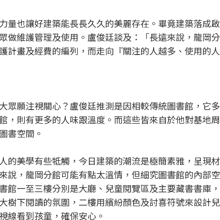
力量也讓好建築能長長久久的美麗存在。畢竟建築落成啟
眾做維護管理及使用。盧俊廷談及：「長遠來說，龍岡分
護計畫及經費的編列，而走向『關注的人越多、使用的人
大眾願注視關心？盧俊廷推測是因相較傳統圖書館，它多
館，則有更多的人味跟溫度。而這些皆來自於他對基地周
圖書空間。
人的美學有些牴觸，今日建築的潮流是極簡素雅，呈現材
來說，龍岡分館可能有點太溫情，但細究圖書館的內部空
書館一至三樓分別是大廳、兒童閱覽區及主要藏書書庫，
大樹下閱讀的氛圍，二樓用繽紛顏色及討喜符號來設計兒
視線看到孩童，確保安心。