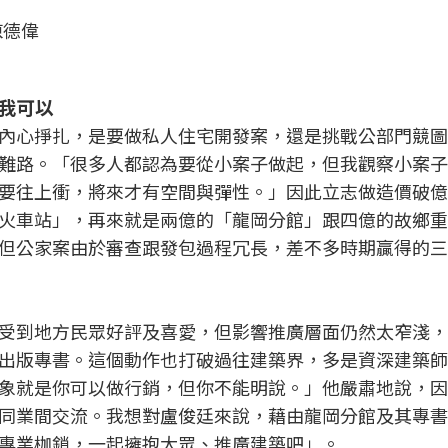
陳德偉
我可以
內心掙扎，是要做私人住宅開發案，還是挑戰公部門競圖
難路。「很多人都認為要從小案子做起，但我觀察小案子
要往上衝，將來才有空間與彈性。」因此立志做造價破億
火車站」，再來就是兩億的「龍岡分館」跟四億的故鄉重
但公家案由於審查跟發包過程冗長，差不多時期贏得的三
受到地方民眾好評及喜愛，但影響推廣層面仍然太窄淺，
出版專書。這個動作也打破過往建築界，多是資深建築師
象就是你可以做行銷，但你不能明說。」他嚴肅地說，因
同業間交流。我想對盧俊廷來說，藉由龍岡分館及其專書
專業枷鎖，一起擁抱大眾、推廣建築吧」。