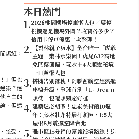
本日熱門
1
.
2026桃園機場停車懶人包／要停
桃機還是機場外圍？收費各多少？
信用卡停車優惠一次整理！
2
.
【雲林親子玩水】全台唯一「虎爺
間爆紅，
主題」叢林水樂園！虎尾632高地
免門票回歸，玩水＋4大順遊秘境
一日遊懶人包
！」但也
3
.
搭機告別落枕！阿聯酋航空經濟艙
建築？建
座椅升級，全球首創「U-Dream
他直白的
頭枕」包覆頭頸超好睡
4
.
論，但這
建築迷必朝聖！忠泰美術館10週
年：藤本壯介特展打頭陣，1:5大
屋根8月震撼空降台北
5
.
、接受、
離市區15分鐘的嘉義祕境路線！造