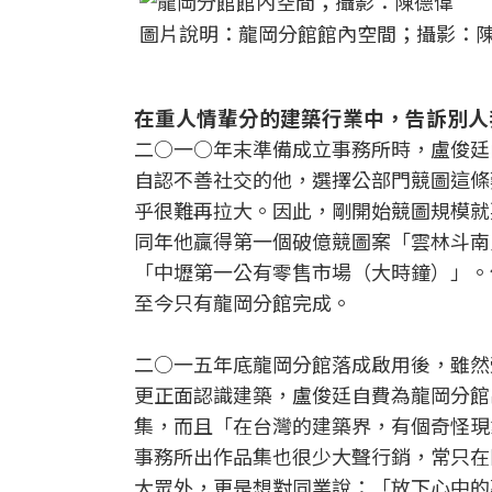
圖片說明：龍岡分館館內空間；攝影：
在重人情輩分的建築行業中，告訴別人
二○一○年末準備成立事務所時，盧俊廷
自認不善社交的他，選擇公部門競圖這條
乎很難再拉大。因此，剛開始競圖規模就
同年他贏得第一個破億競圖案「雲林斗南
「中壢第一公有零售市場（大時鐘）」。
至今只有龍岡分館完成。
二○一五年底龍岡分館落成啟用後，雖然
更正面認識建築，盧俊廷自費為龍岡分館
集，而且「在台灣的建築界，有個奇怪現
事務所出作品集也很少大聲行銷，常只在
大眾外，更是想對同業說：「放下心中的