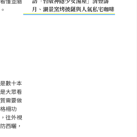
訪「台版神隱少女湯屋」清豐濤
看懂並隨
月、湖景窯烤披薩與人氣私宅咖啡
。
是數十本
是大眾看
質需要做
格柵功
，往外視
防西曬，