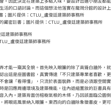
會。因此決定在建築上多點人味，要設計出連小朋友都能
生活的口語討論。而這個想法他落實在龍岡分館的設計上
的藏密巨書；圖片提供：CTLU_盧俊廷建築師事務所
TLU_盧俊廷建築師事務所
弄才能一窺其全貌。首先映入眼簾的除了高聳白牆外，就
認出這是座圖書館，真實傳達「不只建築專業者喜歡，更
不會讓「看得懂」，只流於表面裝飾，而是必須跟空間實
時是回應周邊環境及建築機能，往內退縮置放的巨書具有
音入內。建築背面仿榕樹氣根的木條，乃因該面臨公園側
，將眼底風景納入眼簾。東西向的白牆除象徵書皮，更可