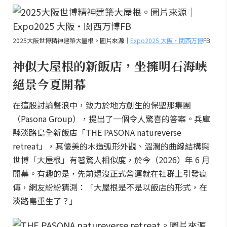
2025大阪世博精神建築大屋根。圖片來源｜
Expo2025 大阪・関西万博
FB
神似大屋根的新飯店，坐擁明石海峽
絕景今夏開幕
在這股討論聲浪中，致力於地方創生的保聖那集團
（Pasona Group），提出了一個令人驚喜的答案。兵庫
縣淡路島全新飯店「THE PASONA natureverse
retreat」，其優美的木造弧形外觀、溫潤的曲線結構與
世博「大屋根」有著驚人相似度，於今（2026）年 6 月
開幕。有趣的是，先前還沒正式營運就在社群上引發瘋
傳，網友紛紛猜測：「大屋根是不是以飯店的形式，在
淡路島重生了？」