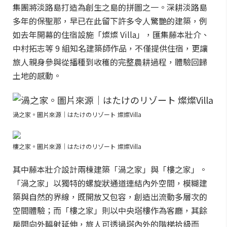
集團將淡路島打造為創生之島的拼圖之一。深耕淡路島
多年的保聖那，早已在此留下許多令人驚艷的建築，例
如去年開幕的住宿設施「燦燦 Villa」，匯集藤本壯介、
中村拓志等 9 組知名建築師作品，不僅提供住宿，更讓
旅人親身參與從播種到收穫的完整農耕過程，體驗回歸
土地的感動。
渦之家。圖片來源｜はたけのリゾート 燦燦Villa
樓之家。圖片來源｜はたけのリゾート 燦燦Villa
其中藤本壯介設計兩棟建築「渦之家」與「樓之家」。
「渦之家」以獨特的螺旋狀通道連結內外空間，模糊建
築與自然的界線，既開放又包容，創造出流動多層次的
空間體驗；而「樓之家」則以中央塔樓作為客廳，其餘
房間向外輻射延伸，旅人可透過塔內外的階梯拾級而