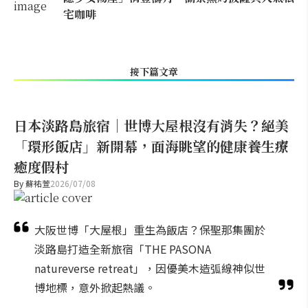
宅咖啡
接下篇文章
日本淡路島旅宿｜世博大屋根沒有消失？絕美
「環形飯店」新開幕，面海眺望的健康養生療
癒度假村
By
蘇祐萱
2026/07/08
大阪世博「大屋根」重生為飯店？保聖那集團於
淡路島打造全新旅宿「THE PASONA
natureverse retreat」，因優美木造弧線神似世
博地標，意外掀起熱議。