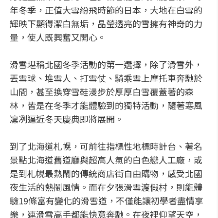
年冬季，正值大雪紛飛時節的日本，大地在白雪的
輝映下顯得潔白無垢，晶瑩透亮的雪擁有神奇的力
量，使人既興奮又開心。
滑雪堪稱北國冬季活動的第一選擇，除了滑雪外，
丟雪球、堆雪人、打雪仗、騎乘雪上摩托車奔馳於
山間，甚至換穿雪鞋漫步於厚厚白雪覆蓋著的森
林，皆是在冬季才能體驗到的獨特活動，隨著寒風
凜冽逼近冬天慶典即將展開。
到了北海道札幌，可前往指標性地標時計台、著名
景點北海道舊道廳與超高人氣的白色戀人工廠，或
是到札幌最熱鬧的傳統商店街自由購物，感受北國
夜生活的熱鬧風情。而在夕張滑雪渡假村，則能體
驗19條富有變化的滑雪道，不僅能讓初學者盡情享
樂，連滑雪高手都能快意奔馳。在夜裡仰望天空，