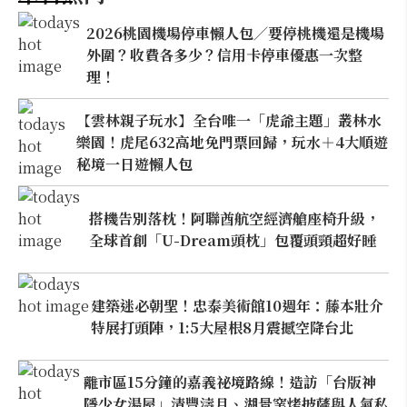
2026桃園機場停車懶人包／要停桃機還是機場
外圍？收費各多少？信用卡停車優惠一次整
理！
【雲林親子玩水】全台唯一「虎爺主題」叢林水
樂園！虎尾632高地免門票回歸，玩水＋4大順遊
秘境一日遊懶人包
搭機告別落枕！阿聯酋航空經濟艙座椅升級，
全球首創「U-Dream頭枕」包覆頭頸超好睡
建築迷必朝聖！忠泰美術館10週年：藤本壯介
特展打頭陣，1:5大屋根8月震撼空降台北
離市區15分鐘的嘉義祕境路線！造訪「台版神
隱少女湯屋」清豐濤月、湖景窯烤披薩與人氣私