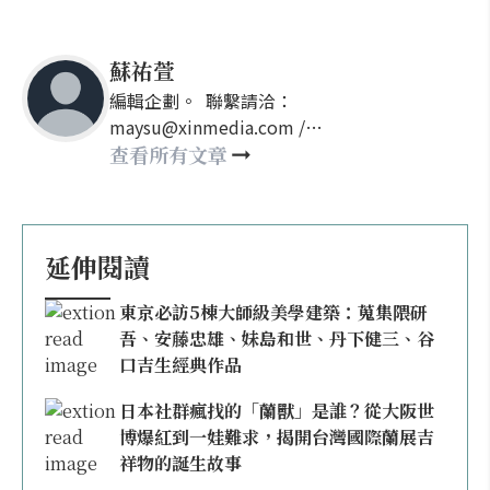
蘇祐萱
編輯企劃。 聯繫請洽：
maysu@xinmedia.com /
may860527@gmail.com
查看所有文章
延伸閱讀
東京必訪5棟大師級美學建築：蒐集隈研
吾、安藤忠雄、妹島和世、丹下健三、谷
口吉生經典作品
日本社群瘋找的「蘭獸」是誰？從大阪世
博爆紅到一娃難求，揭開台灣國際蘭展吉
祥物的誕生故事