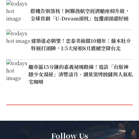
搭機告別落枕！阿聯酋航空經濟艙座椅升級，
全球首創「U-Dream頭枕」包覆頭頸超好睡
建築迷必朝聖！忠泰美術館10週年：藤本壯介
特展打頭陣，1:5大屋根8月震撼空降台北
離市區15分鐘的嘉義祕境路線！造訪「台版神
隱少女湯屋」清豐濤月、湖景窯烤披薩與人氣私
宅咖啡
Follow Us