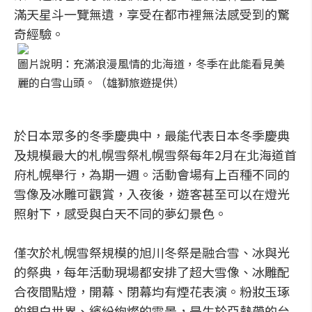
滿天星斗一覽無遺，享受在都市裡無法感受到的驚
奇經驗。
圖片說明：充滿浪漫風情的北海道，冬季在此能看見美
麗的白雪山頭。（雄獅旅遊提供）
於日本眾多的冬季慶典中，最能代表日本冬季慶典
及規模最大的札幌雪祭札幌雪祭每年2月在北海道首
府札幌舉行，為期一週。活動會場有上百種不同的
雪像及冰雕可觀賞，入夜後，遊客甚至可以在燈光
照射下，感受與白天不同的夢幻景色。
僅次於札幌雪祭規模的旭川冬祭是融合雪、冰與光
的祭典，每年活動現場都安排了超大雪像、冰雕配
合夜間點燈，開幕、閉幕均有煙花表演。粉妝玉琢
的銀白世界、繽紛絢燦的雪景，是生於亞熱帶的台