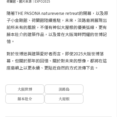
荷蘭館。圖片來源｜EXPO2025
隨著THE PASONA natureverse retreat的開幕，以及原
子小金剛館、荷蘭館陸續進駐，未來，淡路島將展現出
前所未有的風貌，不僅有神似大屋根的優美弧線，更有
藤本壯介的建築作品，以及曾在大阪灣畔閃耀的世博記
憶。
對於世博迷與建築愛好者而言，即使2025大阪世博落
幕，但關於那年的回憶、關於對未來的想像，都將在這
座島嶼上以更永續、更貼近自然的方式流傳下去。
大阪世博
淡路島
藤本壯介
大屋根