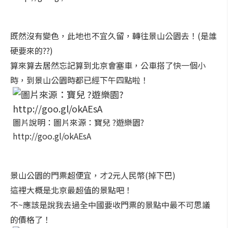
既然沒有變色，此地也不宜久留，轉往景山公園去！(是誰
硬要來的??)
算來算去居然忘記算到北京會塞車，公車搭了快一個小
時，到景山公園時都已經下午四點啦！
圖片說明：圖片來源：寶兒 ?遊樂園?
http://goo.gl/okAEsA
景山公園的門票超便宜，才2元人民幣(掉下巴)
這裡大概是北京最超值的景點吧！
不~應該是說我去過全中國要收門票的景點中最不可思議
的價格了！