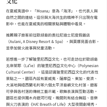
文化
在夏威夷語中，「Moana」意為「海洋」，也代表人與
自然之間的連結。這份與大海共生的精神不只出現在電
影中，也能在夏威夷的相關景點與體驗中看見。
推薦親子旅客前往歐胡島的奧拉尼迪士尼度假飯店
（Aulani, A Disney Resort & Spa），與莫娜見面合影，
並參加營火故事與兒童活動。
若想進一步了解玻里尼西亞文化，也可走訪位於歐胡島
北岸萊耶（Lāʻie）的玻里尼西亞文化中心（Polynesian
Cultural Center），這是認識玻里尼西亞文化的代表性
景點之一。園區內設有夏威夷、薩摩亞、東加、斐濟、
大溪地與紐西蘭毛利等六個太平洋島嶼文化村落，遊客
可參與各村落的傳統工藝示範、歌舞表演與互動活動。
園區也提供獨木舟遊河行程，晚間則有結合舞蹈、音樂
與火刀表演的《HĀ: Breath of Life》大型夜間劇場秀，