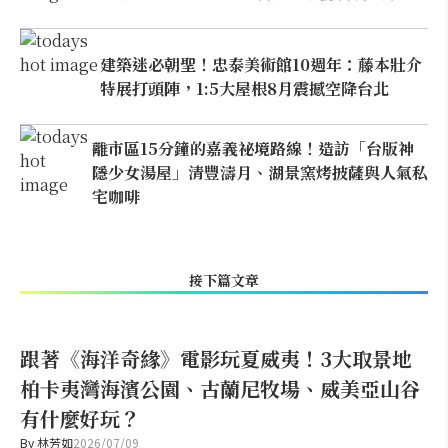
建築迷必朝聖！忠泰美術館10週年：藤本壯介
特展打頭陣，1:5大屋根8月震撼空降台北
離市區15分鐘的嘉義祕境路線！造訪「台版神
隱少女湯屋」清豐濤月、湖景窯烤披薩與人氣私
宅咖啡
接下篇文章
跟著《海洋奇緣》電影玩夏威夷！3大取景地
柏卡夷灣海濱公園、古蘭尼牧場、威美亞山谷
有什麼好玩？
By
林芳如
2026/07/09