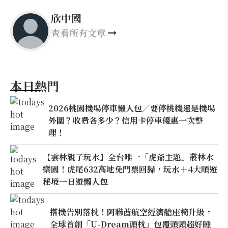
欣中國
查看所有文章
本日熱門
2026桃園機場停車懶人包／要停桃機還是機場
外圍？收費各多少？信用卡停車優惠一次整
理！
【雲林親子玩水】全台唯一「虎爺主題」叢林水
樂園！虎尾632高地免門票回歸，玩水＋4大順遊
秘境一日遊懶人包
搭機告別落枕！阿聯酋航空經濟艙座椅升級，
全球首創「U-Dream頭枕」包覆頭頸超好睡