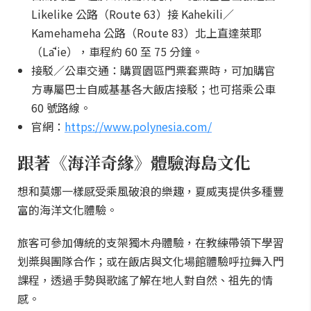
Likelike 公路（Route 63）接 Kahekili／
Kamehameha 公路（Route 83）北上直達萊耶
（Lāʻie），車程約 60 至 75 分鐘。
接駁／公車交通：購買園區門票套票時，可加購官
方專屬巴士自威基基各大飯店接駁；也可搭乘公車
60 號路線。
官網：
https://www.polynesia.com/
跟著《海洋奇緣》體驗海島文化
想和莫娜一樣感受乘風破浪的樂趣，夏威夷提供多種豐
富的海洋文化體驗。
旅客可參加傳統的支架獨木舟體驗，在教練帶領下學習
划槳與團隊合作；或在飯店與文化場館體驗呼拉舞入門
課程，透過手勢與歌謠了解在地人對自然、祖先的情
感。