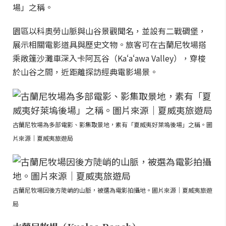
場」之稱。
園區以科奧勞山脈與山谷景觀聞名，並設有二戰碉堡，
展示相關電影道具與歷史文物。旅客可在古蘭尼牧場搭
乘敞篷沙灘車深入卡阿瓦谷（Kaʻaʻawa Valley），穿梭
於山谷之間，近距離探訪經典電影場景。
古蘭尼牧場為多部電影、影集取景地，素有「夏威夷好萊塢後場」之稱。圖
片來源｜夏威夷旅遊局
古蘭尼牧場因後方陡峭的山脈，被選為電影拍攝地。圖片來源｜夏威夷旅遊
局