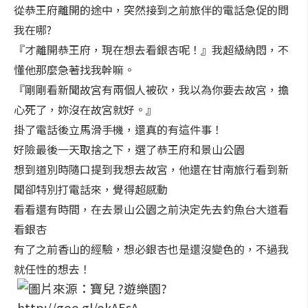
從恭王府離開的途中，突然接到之前旅伴的電話急促的問
我在哪?
『才離開恭王府，現在想去看銀杏呢！』我超級納悶，不
懂他那麼急著找我幹嘛。
『剛剛看新聞故宮有兩個人被砍，我以為你要去故宮，擔
心死了，妳沒在故宮就好。』
掛了電話後立馬滑手機，還真的有這件事！
好險最後一天取捨之下，選了恭王府和景山公園
想到道別時隨口提到我想去故宮，他還在甘南旅行看到新
聞卻特別打電話來，覺得超感動
看看還有時間，在去景山公園之前決定先去釣魚台大道看
看銀杏
有了之前香山的經驗，想必銀杏也是還沒變色的，不過我
就任性的想去！