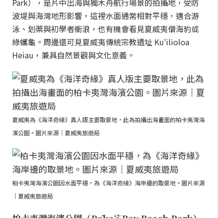
Park），是片中出海與獨木舟航行場景的拍攝地，受防
波堤與海灣地形影響，這裡水面通常相對平穩，適合游
泳、划槳與初學者衝浪，也有機會看見夏威夷僧海豹或
綠蠵龜。周邊還可見夏威夷傳統宗教遺址 Kuʻilioloa
Heiau，兼具自然景觀與文化意義。
夏威夷為《海洋奇緣》真人版主要取景地，此為拍攝出海畫面的柏卡夷灣海
濱公園。圖片來源｜夏威夷旅遊局
柏卡夷灣海濱公園因水面平穩，為《海洋奇緣》海岸邊的取景地。圖片來源
｜夏威夷旅遊局