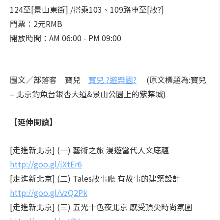
124至[景山東街] /搭乘103、109路車至[故?]
門票：2元RMB
開放時間：AM 06:00 - PM 09:00
圖文／部落客 寶兒
寶兒 ?遊樂園?
(原文標題為:寶兒
– 北京釣魚台銀杏大道&景山公園上的紫禁城)
【延伸閱讀】
[走進新北京] (一) 藝術之旅 漫遊當代人文底蘊
http://goo.gl/jXtEr6
[走進新北京] (二) Tales故事廳 有故事的建築設計
http://goo.gl/vzQ2Pk
[走進新北京] (三) 五光十色夜北京 感受頂尖時尚氛圍