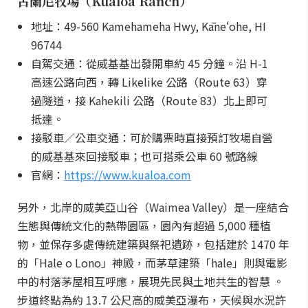
古蘭尼牧場（Kualoa Ranch）
地址：49-560 Kamehameha Hwy, Kāneʻohe, HI
96744
自駕交通：從威基基出發開車約 45 分鐘。沿 H-1
高速公路向西，轉 Likelike 公路（Route 63）穿
過隧道，接 Kahekili 公路（Route 83）北上即可
抵達。
接駁車／公車交通：可於購票時直接預訂牧場自營
的威基基來回接駁車；也可搭乘公車 60 號路線
官網：
https://www.kualoa.com
另外，北岸的威美亞山谷（Waimea Valley）是一座結合
生態與傳統文化的熱帶園區，園內有超過 5,000 種植
物，並保存多處傳統建築與祭祀遺跡，包括建於 1470 年
的「Hale o Lono」神殿，而茅草建築「hale」則與電影
中的村落茅屋相互呼應，展現先民與土地共生的智慧 。
步道終點為約 13.7 公尺高的威美亞瀑布，天候與水況許