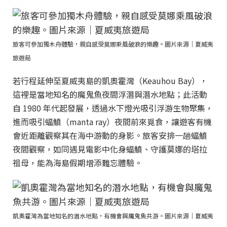
旅客可參加獨木舟體驗，親自感受莫娜乘風破浪的樂趣。圖片來源｜夏威夷
旅遊局
若行程延伸至夏威夷島的凱奧霍灣（Keauhou Bay），
這裡是當地知名的魔鬼魚夜間浮潛與潛水地點；此活動
自 1980 年代起發展，透過水下燈光吸引浮游生物聚集，
進而吸引蝠鱝（manta ray）夜間前來覓食，讓遊客有機
會近距離觀察其在海中游動的身影。旅客安排一趟蝠鱝
夜間觀察，如同遇見電影中化身蝠鱝、守護莫娜的塔拉
祖母，能為海島假期增添難忘體驗。
凱奧霍灣為當地知名的潛水地點，有機會與魔鬼魚共游。圖片來源｜夏威夷