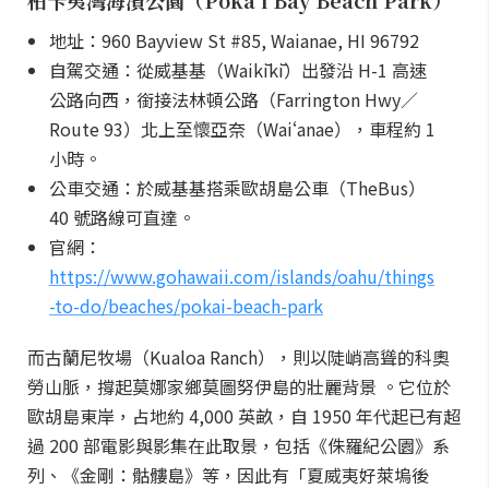
柏卡夷灣海濱公園（Pōkaʻī Bay Beach Park）
地址：960 Bayview St #85, Waianae, HI 96792
自駕交通：從威基基（Waikīkī）出發沿 H-1 高速
公路向西，銜接法林頓公路（Farrington Hwy／
Route 93）北上至懷亞奈（Waiʻanae），車程約 1
小時。
公車交通：於威基基搭乘歐胡島公車（TheBus）
40 號路線可直達。
官網：
https://www.gohawaii.com/islands/oahu/things
-to-do/beaches/pokai-beach-park
而古蘭尼牧場（Kualoa Ranch），則以陡峭高聳的科奧
勞山脈，撐起莫娜家鄉莫圖努伊島的壯麗背景 。它位於
歐胡島東岸，占地約 4,000 英畝，自 1950 年代起已有超
過 200 部電影與影集在此取景，包括《侏羅紀公園》系
列、《金剛：骷髏島》等，因此有「夏威夷好萊塢後