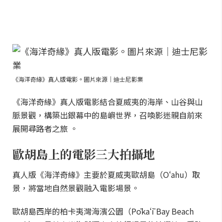
《海洋奇緣》真人版電影。圖片來源｜迪士尼影業
《海洋奇緣》真人版電影結合夏威夷的海岸、山谷與山
脈景觀，構築出銀幕中的島嶼世界，召喚影迷親自前來
展開尋路者之旅 。
歐胡島上的電影三大拍攝地
真人版《海洋奇緣》主要於夏威夷歐胡島（Oʻahu）取
景，將當地自然景觀融入電影場景。
歐胡島西岸的柏卡夷灣海濱公園（Pōkaʻī Bay Beach