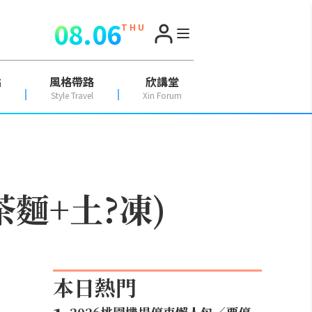
08.06
T H U
點
風格帶路
欣講堂
Style Travel
Xin Forum
麵+土?凍)
本日熱門