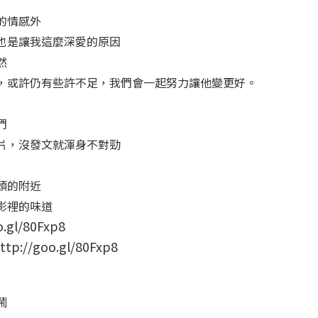
的情感外
也是讓我這麼深愛的原因
然
，或許仍有些許不足，我們會一起努力讓他變更好。
們
片，沒發文就渾身不對勁
頭的附近
影裡的味道
/goo.gl/80Fxp8
鬧