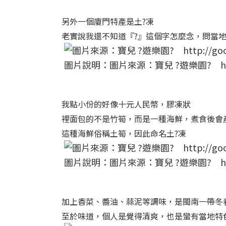
另外一個廈門特產是土?凍
老實說我還不知道『?』這個字怎麼念，問當
圖片說明：圖片來源：寶兒 ?遊樂園? http:/
我點小份的好像十元人民幣，膠凍狀
裡面包的不是竹筍，而是一種海鮮，煮食後會
這種海鮮俗稱土筍，因此命名土?凍
圖片說明：圖片來源：寶兒 ?遊樂園? http:/
加上香菜、醬油、蒜泥等調味，是閩南一帶冬
至於味道，個人是覺得清爽，也是蠻有當地特