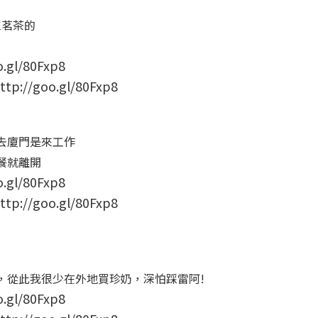
仁茗茶的
/goo.gl/80Fxp8
去廈門是來工作
餐就離開
/goo.gl/80Fxp8
，從此我很少在外地買珍奶，深怕踩雷阿!