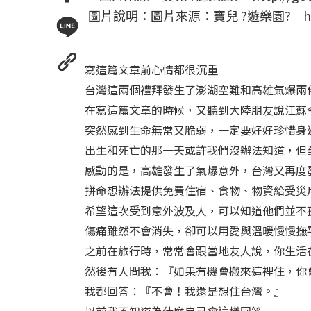
圖片說明：圖片來源：寶兒 ?遊樂園? http:/
寫這篇文章前心情都很沉重
台灣這兩個禮拜發生了澎湖空難和高雄氣爆兩
在寫這篇文章的時候，又聽到大陸朋友說江蘇
突然感到生命無常又脆弱，一定要好好珍惜身
出生和死亡的那一天或許我們沒辦法知道，但
感動的是，高雄發生了氣爆意外，台灣又再度
拼命想辦法提供免費住宿、食物、物資給受災
希望這次受到意外波及人，可以知道他們並不
傷痛雖然不會消失，卻可以用愛與溫暖慢慢撫
之前在旅行時，常常會跟當地友人說，你生活
然後有人問我：『如果有機會搬來這裡住，你
我都回答：『不會！我還是想住台灣。』