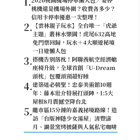
1
.
2026桃園機場停車懶人包／要停
桃機還是機場外圍？收費各多少？
信用卡停車優惠一次整理！
2
.
【雲林親子玩水】全台唯一「虎爺
主題」叢林水樂園！虎尾632高地
免門票回歸，玩水＋4大順遊秘境
一日遊懶人包
3
.
搭機告別落枕！阿聯酋航空經濟艙
座椅升級，全球首創「U-Dream
頭枕」包覆頭頸超好睡
4
.
建築迷必朝聖！忠泰美術館10週
年：藤本壯介特展打頭陣，1:5大
屋根8月震撼空降台北
5
.
離市區15分鐘的嘉義祕境路線！造
訪「台版神隱少女湯屋」清豐濤
月、湖景窯烤披薩與人氣私宅咖啡