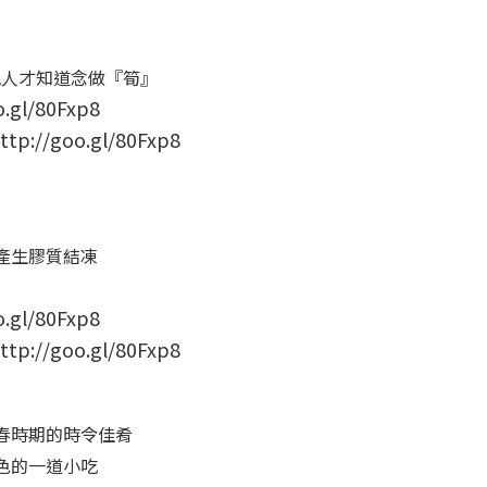
地人才知道念做『筍』
/goo.gl/80Fxp8
產生膠質結凍
/goo.gl/80Fxp8
春時期的時令佳肴
色的一道小吃