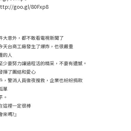
/goo.gl/80Fxp8
件大意外，都不敢看電視新聞了
今天台商工廠發生了爆炸，也很嚴重
邊的人
至少要努力讓過程活的精采，不要有遺憾。
發揮了團結和愛心
戶，警消人員徹夜搜救，企業也紛紛捐款
孤單
平。
在這裡一定很棒
會來嗎?』