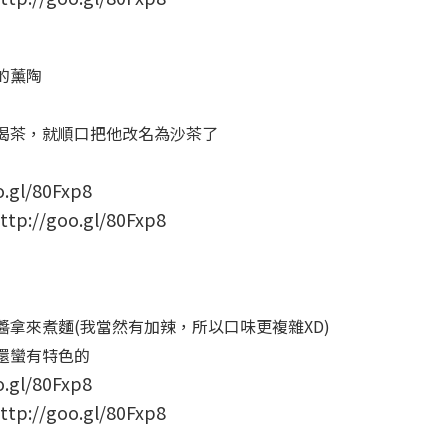
的薰陶
喝茶，就順口把他改名為沙茶了
/goo.gl/80Fxp8
拿來煮麵(我當然有加辣，所以口味更複雜XD)
還蠻有特色的
/goo.gl/80Fxp8