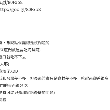
/goo.gl/80Fxp8
攤，想說點個麵總是沒問題的
來廈門就是要吃海鮮阿)
幾口就吃不下去
人耶)
壞了XDD
該和台灣差不多，但後來證實只是食材差不多，吃起來卻差很多
廈門的東西很好吃
也有可能只是那家路邊攤的問題)
猜看