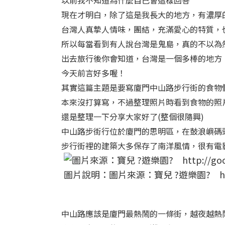
以前我不知道為什麼自己會這樣回答
現在才明白，除了這是我長大的地方，有濃厚
台灣人真摯人情味，團結，充滿愛心的特質，
所以每當看到有人說台灣是鬼島，真的不以為
出去旅行後你會知道，台灣是一個多棒的地方
今天前言好多喔！
其實這篇主題是要寫廈門中山路步行街的食物
本來沒打算寫，不過整理照片時看到食物的照
還是整理一下分享大家好了(整個很隨興)
中山路步街行位於廈門的思明區，在鼓浪嶼碼
步行街裡的建築大多保存了南洋風情，很有電
圖片說明：圖片來源：寶兒 ?遊樂園? http:/
中山路應該是廈門最熱鬧的一條街，越夜越熱