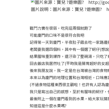
圖片說明：圖片來源：寶兒 ?遊樂園? http:/
戰鬥力實在很弱，吃完這兩個就飽了
可能廈門的口味不是很符合我吧
記得第一天到廈門，半夜肚子餓去吃一家路邊
老闆要我選四個料，其中有一個選了蚵仔(想說
結果腥味重到爆炸，還汙染了整碗湯，只吃了
回去飯店我居然吐了(平時我是腸胃超好的女超
後來我朋友說，我一定是在台灣被台灣的食物寵
本來以為廈門的地理位置和台灣相近，口味應
(不過食物這種東西很主觀啦！也許有人認為
我只是寫出自己的感想，至於有腥味的蚵仔，
最後附上一個在廈門看到的水果，給大家玩猜
知道這是什麼水果嗎?