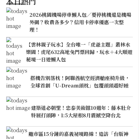
本日熱門
2026桃園機場停車懶人包／要停桃機還是機場
外圍？收費各多少？信用卡停車優惠一次整
理！
【雲林親子玩水】全台唯一「虎爺主題」叢林水
樂園！虎尾632高地免門票回歸，玩水＋4大順遊
秘境一日遊懶人包
搭機告別落枕！阿聯酋航空經濟艙座椅升級，
全球首創「U-Dream頭枕」包覆頭頸超好睡
建築迷必朝聖！忠泰美術館10週年：藤本壯介
特展打頭陣，1:5大屋根8月震撼空降台北
離市區15分鐘的嘉義祕境路線！造訪「台版神