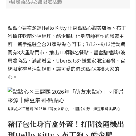
周邊商品與3波限定活動
點點心這次邀請Hello Kitty 化身點點心甜美店長、布丁
狗擔任軟萌外場經理、酷企鵝則化身萌帥有型的餐廳主
廚，攜手進駐全台21家點點心門市；7/13～9/13活動期
間有8大重點門市、推出11項聯名餐點、豐富贈禮與3波
周邊商品、滿額贈品、UberEats外送獨家限定套餐、官
網限定禮盒活動規劃，讓可愛的港式點心擄獲大家的
心。
點點心×三麗鷗 2026年「萌友來點心」。圖片來源｜緯豆集團-點點心
豬仔包化身盲盒外蓋！打開後隨機出
現Hello Kitty、布丁狗、酷企鵝