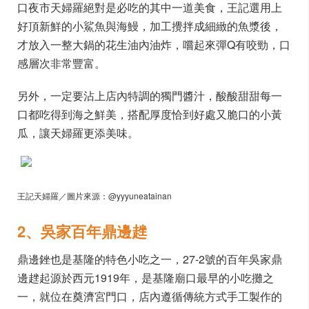
口夜市天婦羅絕對是必吃的其中一道美食，王記選用上
好頂新鮮的小鯊魚與海鰻，加工攪拌成細緻的魚漿後，
才放入一整大鍋的花生油內油炸，嚐起來彈Q有咬勁，口
感層次非常豐富。
另外，一定要沾上店內特調的獨門醬汁，酸酸甜甜每一
口都吃得到海之鮮美，搭配厚度恰到好處又脆口的小黃
瓜，讓天婦羅更添美味。
王記天婦羅／圖片來源：@yyyuneatainan
2、吳家百年鼎邊趖
鼎邊銼也是基隆的特色小吃之一，27-2號的百年吳家鼎
邊趖起源於西元1919年，是基隆廟口最早的小吃攤之
一，就位在奠濟宮門口，店內遵循傳統方式手工製作的