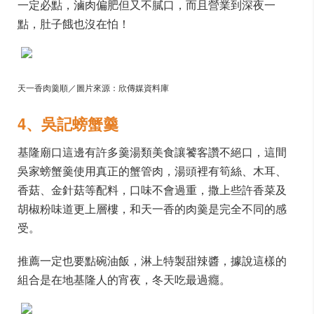
一定必點，滷肉偏肥但又不膩口，而且營業到深夜一
點，肚子餓也沒在怕！
天一香肉羹順／圖片來源：欣傳媒資料庫
4、吳記螃蟹羹
基隆廟口這邊有許多羹湯類美食讓饕客讚不絕口，這間
吳家螃蟹羹使用真正的蟹管肉，湯頭裡有筍絲、木耳、
香菇、金針菇等配料，口味不會過重，撒上些許香菜及
胡椒粉味道更上層樓，和天一香的肉羹是完全不同的感
受。
推薦一定也要點碗油飯，淋上特製甜辣醬，據說這樣的
組合是在地基隆人的宵夜，冬天吃最過癮。