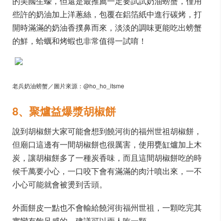
的美國生蠔，但還是最推薦一定要試試奶油螃蟹，僅用
些許的奶油加上洋蔥絲，包覆在鋁箔紙中進行碳烤，打
開時滿滿的奶油香撲鼻而來，淡淡的調味更能吃出螃蟹
的鮮，蛤蠣和烤蝦也非常值得一試唷！
老兵奶油螃蟹／圖片來源：@ho_ho_itsme
8、聚爐益爆漿胡椒餅
說到胡椒餅大家可能會想到饒河街的福州世祖胡椒餅，
但廟口這邊有一間胡椒餅也很厲害，使用甕缸爐加上木
炭，讓胡椒餅多了一種炭香味，而且這間胡椒餅吃的時
候千萬要小心，一口咬下會有滿滿的肉汁噴出來，一不
小心可能就會被燙到舌頭。
外面餅皮一點也不會輸給饒河街福州世祖，一顆吃完其
實蠻有飽足感的，建議可以兩人吃一顆。