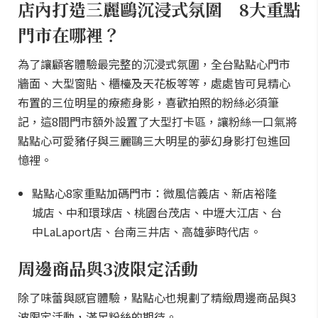
店內打造三麗鷗沉浸式氛圍 8大重點
門市在哪裡？
為了讓顧客體驗最完整的沉浸式氛圍，全台點點心門市
牆面、大型窗貼、櫃檯及天花板等等，處處皆可見精心
布置的三位明星的療癒身影，喜歡拍照的粉絲必須筆
記，這8間門市額外設置了大型打卡區，讓粉絲一口氣將
點點心可愛豬仔與三麗鷗三大明星的夢幻身影打包進回
憶裡。
點點心8家重點加碼門市：微風信義店、新店裕隆
城店、中和環球店、桃園台茂店、中壢大江店、台
中LaLaport店、台南三井店、高雄夢時代店。
周邊商品與3波限定活動
除了味蕾與感官體驗，點點心也規劃了精緻周邊商品與3
波限定活動，滿足粉絲的期待。