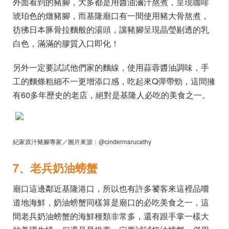
外面看到的豬腳，大多都是用醬油滷汁熬煮，呈現咖啡
琥珀色的燉豬腳，而基隆廟口有一間使用豬大骨熬煮，
彷彿日本豚骨拉麵般的湯頭，讓豬腳呈現晶瑩剔透的乳
白色，滿滿的膠質入口即化！
另外一定要試試他們家的麵線，使用蒜蓉醬油調味，手
工的麵條粗細不一更增添口感，吃起來Q彈帶勁，這間擁
有60多年歷史的老店，絕對是基隆人必吃的美食之一。
紀家原汁豬腳專家／圖片來源：@cindermarucathy
7、老兵奶油螃蟹
廟口這邊鄰近基隆港口，所以也有許多饕客來這裡品嚐
道地海鮮，奶油螃蟹同樣算是廟口的必吃美食之一，這
間老兵奶油螃蟹的海鮮種類非常多，還有跟手掌一樣大