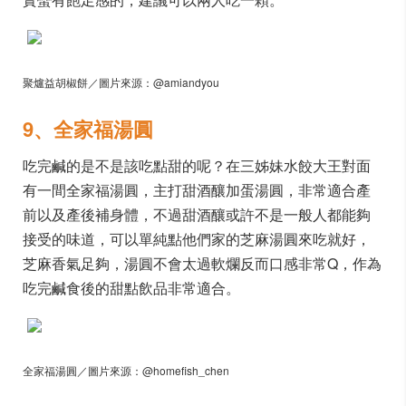
聚爐益胡椒餅／圖片來源：@amiandyou
9、全家福湯圓
吃完鹹的是不是該吃點甜的呢？在三姊妹水餃大王對面
有一間全家福湯圓，主打甜酒釀加蛋湯圓，非常適合產
前以及產後補身體，不過甜酒釀或許不是一般人都能夠
接受的味道，可以單純點他們家的芝麻湯圓來吃就好，
芝麻香氣足夠，湯圓不會太過軟爛反而口感非常Q，作為
吃完鹹食後的甜點飲品非常適合。
全家福湯圓／圖片來源：@homefish_chen