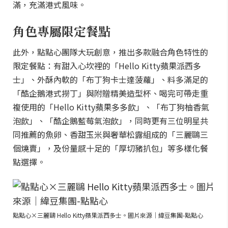
滿，充滿港式風味。
角色專屬限定餐點
此外，點點心團隊大玩創意，推出多款融合角色特性的
限定餐點：有甜入心坎裡的「Hello Kitty蘋果派西多
士」、外酥內軟的「布丁狗卡士達菠蘿」、料多滿足的
「酷企鵝港式撈丁」與附贈精美造型杯、喝完可帶走重
複使用的「Hello Kitty蘋果多多飲」、「布丁狗柚香氣
泡飲」、「酷企鵝藍莓氣泡飲」，同時更有三位明星共
同推薦的魚卵、香甜玉米與奢華松露組成的「三麗鷗三
個燒賣」，及份量感十足的「厚切豬扒包」等多樣化餐
點選擇。
點點心×三麗鷗 Hello Kitty蘋果派西多士。圖片來源｜緯豆集團-點點心