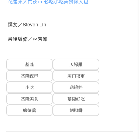
花蓮東大門夜市 必吃小吃美食懶人包
撰文／Steven Lin
最後編修／林芳如
基隆
天婦羅
基隆夜市
廟口夜市
小吃
鼎邊銼
基隆美食
基隆好吃
螃蟹羹
胡椒餅