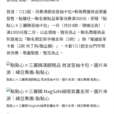
首波：7/13起，消費滿額送盲抽卡包+軟萌周邊商品限量
發售。點購任一聯名餐點且單筆消費滿500元，即贈「點
點心 X 三麗鷗盲抽卡包」一份（共計4款，隨機出貨），
滿1000元贈二份，以此類推，贈完為止。聯名周邊商品
則是推出「聯名限定款手機支架（3款）」與「電繡皮革
卡套（2款 布丁狗/酷企鵝）」，卡套7/17起全台門市現
貨供應，限量販售，售完為止。
點點心×三麗鷗滿額贈品 首波盲抽卡包。圖片來源｜緯豆集團-點點心
點點心×三麗鷗 MagSafe磁吸氣囊支架。圖片來源｜緯豆集團-點點心