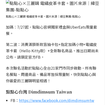
點點心×三麗鷗 電繡皮革卡套。圖片來源｜緯豆集團-點點心
加碼：7/27起，點點心官網獨家禮盒與UberEats限量套
餐。
第二波：消費滿額新款盲抽卡包+指定加碼小物+電繡皮
革卡套（Hello Kitty款）+全新聯名商品。推出日期尚未
公布，請鎖定官方FB。
本次聯名活動於點點心全台21家門市同步啟動，所有聯
名餐點、周邊商品、備品等皆採限量制，快到點點心與
你最愛的三麗鷗明星相遇！
點點心台灣 Dimdimsum Taiwan
FB：
https://www.facebook.com/dimdimsumtw