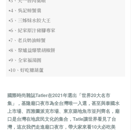
3、天一香肉羹順
4、吳記螃蟹羹
5、三姊妹水餃大王
6、紀家原汁豬腳專家
7、老兵奶油螃蟹
8、聚爐益爆漿胡椒餅
9、全家福湯圓
10、好吃糖葫蘆
國際時尚雜誌Tatler在2021年選出「世界20大名市
集」，基隆廟口夜市為全台灣唯一入選，甚至與泰國水
上市場、西雅圖派克市場、東京築地魚市並列齊名，廟
口是台灣在地庶民文化的集合，Tatle讓世界看見了台
灣，這次我們走進廟口夜市，帶大家來看10大必吃美