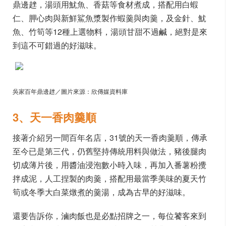
鼎邊趖，湯頭用魷魚、香菇等食材煮成，搭配用白蝦
仁、胛心肉與新鮮鯊魚漿製作蝦羹與肉羹，及金針、魷
魚、竹筍等12種上選物料，湯頭甘甜不過鹹，絕對是來
到這不可錯過的好滋味。
吳家百年鼎邊趖／圖片來源：欣傳媒資料庫
3、天一香肉羹順
接著介紹另一間百年名店，31號的天一香肉羹順，傳承
至今已是第三代，仍舊堅持傳統用料與做法，豬後腿肉
切成薄片後，用醬油浸泡數小時入味，再加入番薯粉攪
拌成泥，人工捏製的肉羹，搭配用最當季美味的夏天竹
筍或冬季大白菜燉煮的羹湯，成為古早的好滋味。
還要告訴你，滷肉飯也是必點招牌之一，每位饕客來到