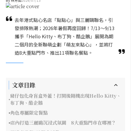
By
林芳如
2026/07/13
去年港式點心名店「點點心」與三麗鷗聯名，引
發排隊熱潮；2026年暑假再度回歸！7/13～9/13
攜手「Hello Kitty、布丁狗、酷企鵝」展開為期
二個月的全新聯萌企劃「萌友來點心」，並將打
造8大重點門市、推出11項聯名餐點。
文章目錄
豬仔包化身盲盒外蓋！打開後隨機出現Hello Kitty、
布丁狗、酷企鵝
角色專屬限定餐點
店內打造三麗鷗沉浸式氛圍 8大重點門市在哪裡？