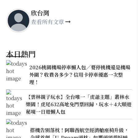
欣台灣
查看所有文章
本日熱門
2026桃園機場停車懶人包／要停桃機還是機場
外圍？收費各多少？信用卡停車優惠一次整
理！
【雲林親子玩水】全台唯一「虎爺主題」叢林水
樂園！虎尾632高地免門票回歸，玩水＋4大順遊
秘境一日遊懶人包
搭機告別落枕！阿聯酋航空經濟艙座椅升級，
全球首創「U-Dream頭枕」包覆頭頸超好睡