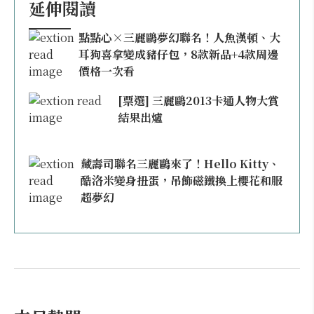
延伸閱讀
點點心×三麗鷗夢幻聯名！人魚漢頓、大
耳狗喜拿變成豬仔包，8款新品+4款周邊
價格一次看
[票選] 三麗鷗2013卡通人物大賞
結果出爐
藏壽司聯名三麗鷗來了！Hello Kitty、
酷洛米變身扭蛋，吊飾磁鐵換上櫻花和服
超夢幻