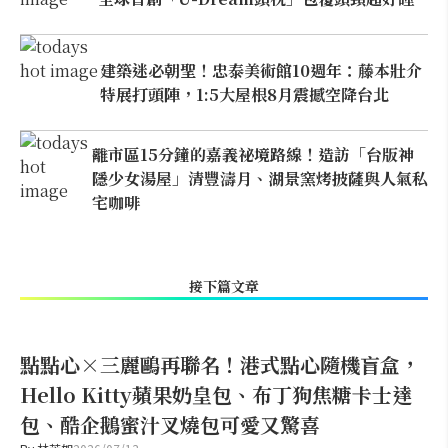
建築迷必朝聖！忠泰美術館10週年：藤本壯介
特展打頭陣，1:5大屋根8月震撼空降台北
離市區15分鐘的嘉義祕境路線！造訪「台版神
隱少女湯屋」清豐濤月、湖景窯烤披薩與人氣私
宅咖啡
接下篇文章
點點心×三麗鷗再聯名！港式點心隨機盲盒，
Hello Kitty蘋果奶皇包、布丁狗焦糖卡士達
包、酷企鵝蜜汁叉燒包可愛又驚喜