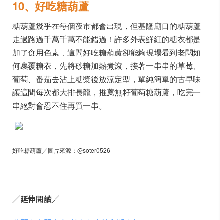
10、好吃糖葫蘆
糖葫蘆幾乎在每個夜市都會出現，但基隆廟口的糖葫蘆
走過路過千萬千萬不能錯過！許多外表鮮紅的糖衣都是
加了食用色素，這間好吃糖葫蘆卻能夠現場看到老闆如
何裹覆糖衣，先將砂糖加熱煮滾，接著一串串的草莓、
葡萄、番茄去沾上糖漿後放涼定型，單純簡單的古早味
讓這間每次都大排長龍，推薦無籽葡萄糖葫蘆，吃完一
串絕對會忍不住再買一串。
好吃糖葫蘆／圖片來源：@soter0526
／延伸閱讀／