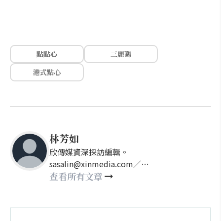
點點心
三麗鷗
港式點心
林芳如
欣傳媒資深採訪編輯。
sasalin@xinmedia.com／
happy21917@gmail.com
查看所有文章