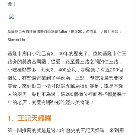
食！
基隆廟口夜市獲選國際時尚雜誌Tatler「世界20大名市集」／圖片來源：
Steven Lin
基隆市廟口小吃已有3、40年的歷史了。位於基隆市仁三
路旁的奠濟宮周圍，從愛二路至愛三路之間的仁三路，
小吃種類眾多，短短3、400公尺，卻聚集了有近200個
攤位，有些還營業到了半夜兩、三點，即使凌晨想要吃
美食，來到廟口一樣可以讓五臟廟得到滿足，說是基隆
人的廚房一點也不為過，這200個攤位裡面有些都是幾十
年的老店，究竟有哪些必吃經典美食呢？
1、王記天婦羅
第一間推薦的就是超過70年歷史的王記天婦羅，來到廟