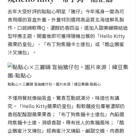
去年大受好評的點點心明星「豬仔」今年搖身一變為可
食用版的盲盒外蓋，外蓋特別選用高品質北海道鮮乳製
作，口感綿軟帶Q、濃醇奶香四溢，還加入甜美蝴蝶結造
型呼應主題，開蓋後即可獲得隨機出餐的「Hello Kitty
蘋果奶皇包」、「布丁狗焦糖卡士達包」或「酷企鵝蜜
汁叉燒包」。
點點心×三麗鷗 盲抽豬仔包。圖片來源｜緯豆集團-點點心
不僅用餐就像抽盲盒，驚喜互動感滿分，味道也有講
究。「Hello Kitty蘋果奶皇包」鬆軟麵皮包覆著濃郁奶
香搭配酸甜蘋果果香；「布丁狗焦糖卡士達包」內餡選
用焦糖卡士達，滑順香甜，帶有迷人的焦糖風味；「酷
企鵝蜜汁叉燒包」經典蜜汁叉燒餡，鹹甜交織、肉香飽