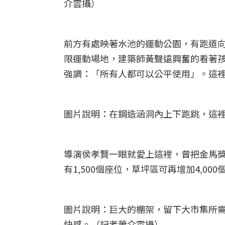
介雲攝）
前方有處映著水池的運動公園，有跑道
限運動場地，建築師黃聲遠興奮的看著
強調：「所有人都可以公平使用」。這
圖片說明：在鋼造涵洞內上下跑跳，這
導演侯孝賢一眼就愛上這裡，曾把金馬
有1,500個座位，草坪區可再增加4,000
圖片說明：巨大的棚架，留下大市集所
快感。（記者蕭介雲攝）