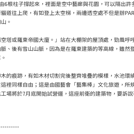
，由6根柱子撐起來，裡面是空中藝廊與花園，可以隔出許
貓道往上爬，有如登上太空梯，兩邊透空處不但是辦PAR
和山。
晴空塔或羅東帝國大廈。」站在大棚架的屋頂處，勁風呼
山脈、後有雪山山脈，因為是在羅東建築的等高線，雖然
尊。
柳木的痕跡，有如木材切割完後整齊堆疊的模樣，水池環
在這裡同樣自由；這是由國藝會「藝集棒」文化旅遊，所
工場將於7月底開始試營運，這座前衛的建築物，要訴說
----------