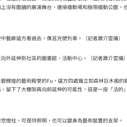
加上沒有圍牆的展演舞台，連接運動場和極限運動公園，
空中藝廊遠方看過去，像莒光號列車。（記者蕭介雲攝）
道向外延伸到社區的圖書館、活動中心。（記者蕭介雲攝
碧輝煌的藝術殿堂的Fu，遠方四處聳立如森林巨木般的
格，留下了大棚架再向前延伸的可能性，這是一座「活的
鏤空燈柱，可提供照明，也可以變身為藝術裝置的支架。