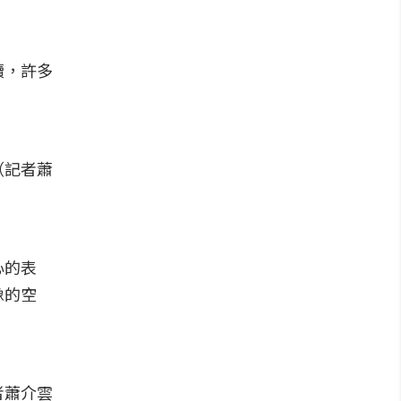
續，許多
（記者蕭
心的表
像的空
。
者蕭介雲