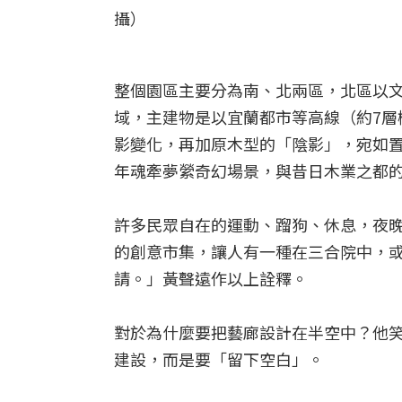
攝）
整個園區主要分為南、北兩區，北區以
域，主建物是以宜蘭都市等高線（約7層
影變化，再加原木型的「陰影」，宛如
年魂牽夢縈奇幻場景，與昔日木業之都
許多民眾自在的運動、蹓狗、休息，夜
的創意市集，讓人有一種在三合院中，
請。」黃聲遠作以上詮釋。
對於為什麼要把藝廊設計在半空中？他
建設，而是要「留下空白」。