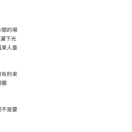
休閒的場
光灑下光
羅東人童
沒有約束
種邀
候不是要