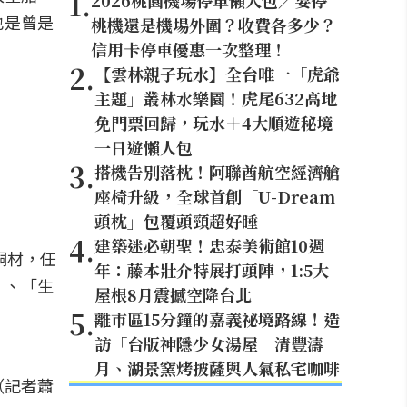
1
.
2026桃園機場停車懶人包／要停
也是曾是
桃機還是機場外圍？收費各多少？
信用卡停車優惠一次整理！
2
.
【雲林親子玩水】全台唯一「虎爺
主題」叢林水樂園！虎尾632高地
免門票回歸，玩水＋4大順遊秘境
一日遊懶人包
3
.
搭機告別落枕！阿聯酋航空經濟艙
）
座椅升級，全球首創「U-Dream
頭枕」包覆頭頸超好睡
4
.
建築迷必朝聖！忠泰美術館10週
銅材，任
年：藤本壯介特展打頭陣，1:5大
」、「生
屋根8月震撼空降台北
5
.
離市區15分鐘的嘉義祕境路線！造
訪「台版神隱少女湯屋」清豐濤
月、湖景窯烤披薩與人氣私宅咖啡
（記者蕭