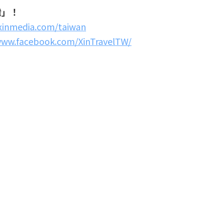
灣」！
.xinmedia.com/taiwan
www.facebook.com/XinTravelTW/