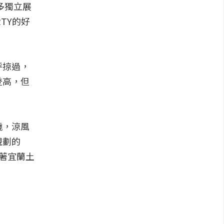
多獨立展
TY的好
呼掠過，
登高，但
繞，涼風
規劃的
著宜蘭土