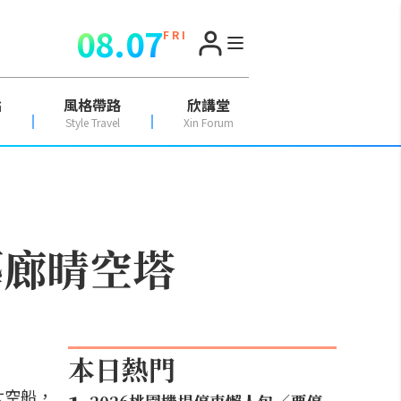
08.07
F R I
點
風格帶路
欣講堂
Style Travel
Xin Forum
藝廊晴空塔
本日熱門
太空船，