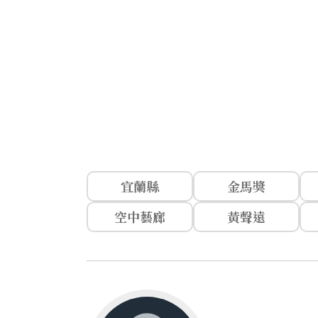
宜蘭縣
金馬獎
空中藝廊
黃聲遠