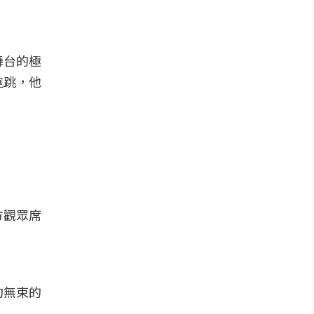
舞台的極
跑跳，他
方觀眾席
拘無束的