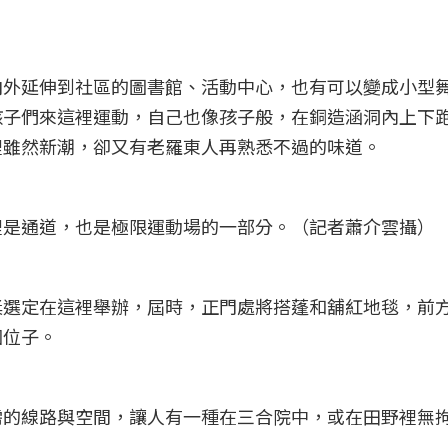
向外延伸到社區的圖書館、活動中心，也有可以變成小型
孩子們來這裡運動，自己也像孩子般，在銅造涵洞內上下
裡雖然新潮，卻又有老羅東人再熟悉不過的味道。
裡是通道，也是極限運動場的一部分。（記者蕭介雲攝）
獎選定在這裡舉辦，屆時，正門處將搭蓬和舖紅地毯，前
個位子。
需的線路與空間，讓人有一種在三合院中，或在田野裡無