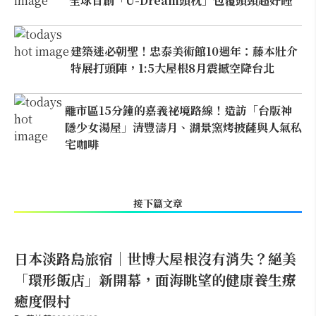
全球首創「U-Dream頭枕」包覆頭頸超好睡
建築迷必朝聖！忠泰美術館10週年：藤本壯介
特展打頭陣，1:5大屋根8月震撼空降台北
離市區15分鐘的嘉義祕境路線！造訪「台版神
隱少女湯屋」清豐濤月、湖景窯烤披薩與人氣私
宅咖啡
接下篇文章
日本淡路島旅宿｜世博大屋根沒有消失？絕美
「環形飯店」新開幕，面海眺望的健康養生療
癒度假村