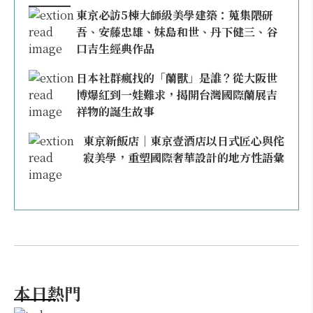
東京必訪5棟大師級美學建築：蒐集隈研
吾、安藤忠雄、妹島和世、丹下健三、谷
口吉生經典作品
日本社群瘋找的「蘭獸」是誰？從大阪世
博爆紅到一娃難求，揭開台灣國際蘭展吉
祥物的誕生故事
東京新飯店｜東京壹酒店以日式匠心與侘
寂美學，重塑國際奢華設計的地方性語彙
本日熱門