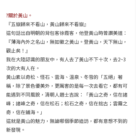
?關於黃山。
『五嶽歸來不看山，黃山歸來不看嶽』
這句話出自明朝的背包客徐霞客，他登黃山時曾讚美道：
『薄海內外之名山，無如徽之黃山。登黃山，天下無山，
觀止矣！』
我在大陸認識的朋友中，有人去了黃山不下十次，去2~3
次的大有人在。
黃山素以奇松、怪石、雲海、溫泉、冬雪的「五絕」著
稱，除了景色優美外，更厲害的是每一次去看它，都有可
能遇到不同風貌，清朝人趙士吉說：「黃山之奇，信在諸
峰；諸峰之奇，信在松石；松石之奇，信在拙古；雲霧之
奇，信在鋪海。」
這就是黃山的魅力，無論哪個季節造訪，都有意想不到的
新發現。