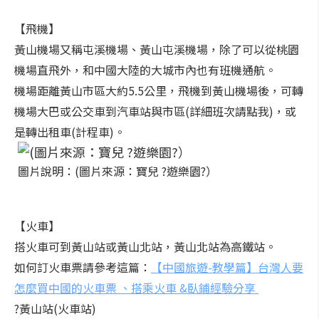
【飛機】
黃山機場又稱屯溪機場、黃山屯溪機場，除了可以從桃園
機場直飛外，和中國大陸的大城市內也有班機通航。
機場距離黃山市區大約5.5公里，飛機到黃山機場後，可轉
機場大巴或公交車到汽車站與市區(詳細班次請點我)，或
是轉出租車(計程車)。
圖片說明：(圖片來源：寶兒 ?遊樂園?）
【火車】
搭火車可到黃山站或黃山北站，黃山北站為高鐵站。
如何訂火車票請參考這篇：
【中國旅遊-教學篇】台灣人要
怎麼買中國的火車票 、搭乘火車 &臥鋪經驗分享
?黃山站(火車站)