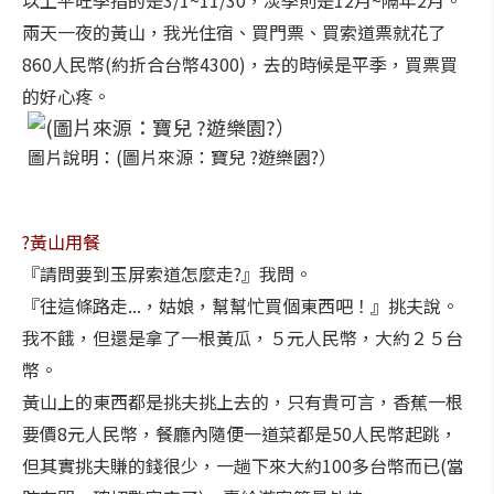
以上平旺季指的是3/1~11/30，淡季則是12月~隔年2月。
兩天一夜的黃山，我光住宿、買門票、買索道票就花了
860人民幣(約折合台幣4300)，去的時候是平季，買票買
的好心疼。
圖片說明：(圖片來源：寶兒 ?遊樂園?）
?黃山用餐
『請問要到玉屏索道怎麼走?』我問。
『往這條路走...，姑娘，幫幫忙買個東西吧！』挑夫說。
我不餓，但還是拿了一根黃瓜，５元人民幣，大約２５台
幣。
黃山上的東西都是挑夫挑上去的，只有貴可言，香蕉一根
要價8元人民幣，餐廳內隨便一道菜都是50人民幣起跳，
但其實挑夫賺的錢很少，一趟下來大約100多台幣而已(當