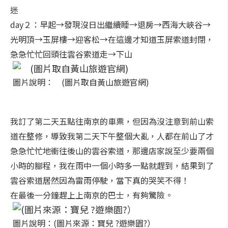
迷
day２：早起→發現沒日出繼續睡→退房→西海大峽谷→
光明頂→玉屏樓→迎客松→在這邊才知道玉屏索道封閉，
急急忙忙回頭往雲谷索道走→下山
圖片說明： (圖片取自黃山旅遊官網)
我訂了第二天五點往南京的車票，但因為沒注意到前山索
道在整修，導致我第二天下午整個大亂，人都在前山了才
急急忙忙地衝往後山的雲谷索道，那邊店家說至少要兩個
小時的腳程，我在雨中一個小時多一點就趕到，結果到了
雲谷索道居然因為雷雨停駛，當下真的哭笑不得！
在最後一分鐘趕上上南京的巴士，有夠驚險。
圖片說明：(圖片來源：寶兒 ?遊樂園?）