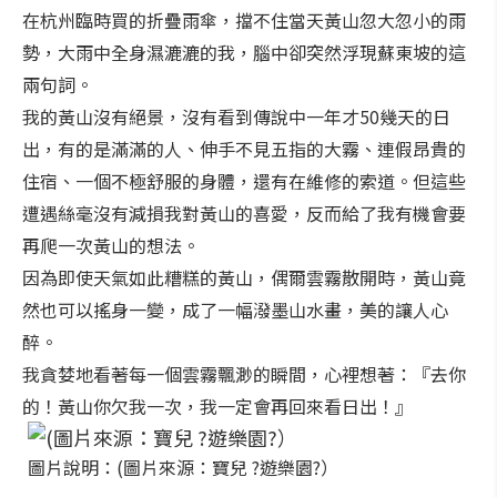
在杭州臨時買的折疊雨傘，擋不住當天黃山忽大忽小的雨
勢，大雨中全身濕漉漉的我，腦中卻突然浮現蘇東坡的這
兩句詞。
我的黃山沒有絕景，沒有看到傳說中一年才50幾天的日
出，有的是滿滿的人、伸手不見五指的大霧、連假昂貴的
住宿、一個不極舒服的身體，還有在維修的索道。但這些
遭遇絲毫沒有減損我對黃山的喜愛，反而給了我有機會要
再爬一次黃山的想法。
因為即使天氣如此糟糕的黃山，偶爾雲霧散開時，黃山竟
然也可以搖身一變，成了一幅潑墨山水畫，美的讓人心
醉。
我貪婪地看著每一個雲霧飄渺的瞬間，心裡想著：『去你
的！黃山你欠我一次，我一定會再回來看日出！』
圖片說明：(圖片來源：寶兒 ?遊樂園?）