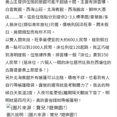
黃山主提供住宿的旅館可能不超過十間，主要有排雲樓、
白雲賓館、西海山莊、北海賓館、西海飯店、獅林大酒
店.........等，這些住宿點分別提供2~3人標準間/豪華房/多
人房床位(類似青年旅社)可選，價格則因淡旺季、周末假
日、房間類型而有所不同。
以雙人間來說，旺季最便宜的大約600人民幣，碰到假日
貴一點可以到1000人民幣，床位則從120起跳，我正巧碰
到清明連假，住宿爆炸貴，排雲樓一個『床位』賣到350
人民幣！(是床位，六個人一間的床位居然比我在西塘住的
古厝還要貴上那麼多！)
另外北海賓館外有帳篷可以出租，價格不詳，也看到有人
自行帶帳篷睡袋，露營的選項就是考驗體力了，我去的時
候白天氣溫2度，入夜可能更低(離開隔天聽說下雪了，明
明就是四月天)，真的要省錢就帶帳篷吧！
圖片說明：(圖片來源：寶兒 ?遊樂園?）