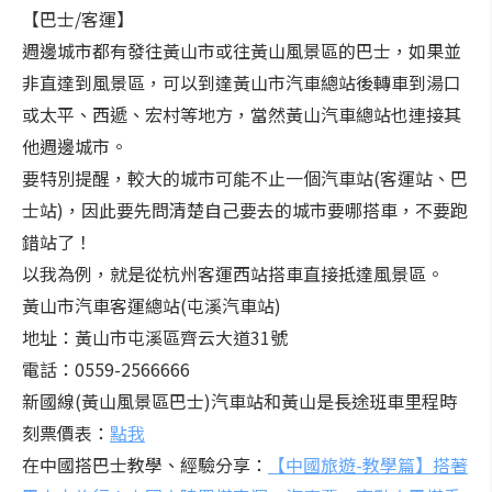
【巴士/客運】
週邊城市都有發往黃山市或往黃山風景區的巴士，如果並
非直達到風景區，可以到達黃山市汽車總站後轉車到湯口
或太平、西遞、宏村等地方，當然黃山汽車總站也連接其
他週邊城市。
要特別提醒，較大的城市可能不止一個汽車站(客運站、巴
士站)，因此要先問清楚自己要去的城市要哪搭車，不要跑
錯站了！
以我為例，就是從杭州客運西站搭車直接抵達風景區。
黃山市汽車客運總站(屯溪汽車站)
地址：黃山市屯溪區齊云大道31號
電話：0559-2566666
新國線(黃山風景區巴士)汽車站和黃山是長途班車里程時
刻票價表：
點我
在中國搭巴士教學、經驗分享：
【中國旅遊-教學篇】搭著