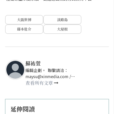
大阪世博
淡路島
藤本壯介
大屋根
蘇祐萱
編輯企劃。 聯繫請洽：
maysu@xinmedia.com /
may860527@gmail.com
查看所有文章
延伸閱讀