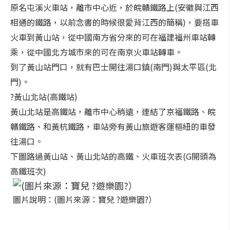
原名屯溪火車站，離市中心近，於皖贛鐵路上(安徽與江西
相通的鐵路，以前念書的時候很愛背江西的簡稱)，要搭車
火車到黃山站，從中國南方省分來的可在福建福州車站轉
乘，從中國北方城市來的可在南京火車站轉車。
到了黃山站門口，就有巴士開往湯口鎮(南門)與太平區(北
門)。
?黃山北站(高鐵站)
黃山北站是高鐵站，離市中心稍遠，連結了京福鐵路、皖
贛鐵路、和黃杭鐵路，車站旁有黃山旅遊客運樞紐的車發
往湯口。
下圖路過黃山站、黃山北站的高鐵、火車班次表(G開頭為
高鐵班次)
圖片說明：(圖片來源：寶兒 ?遊樂園?）