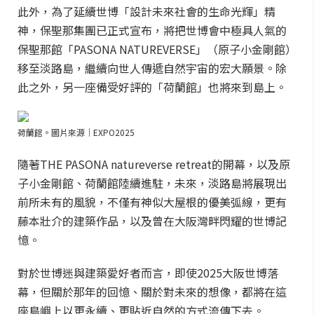
此外，為了延續世博「設計未來社會的生命光輝」精
神，保聖那集團已正式宣布，將把世博會中極具人氣的
保聖那館「PASONA NATUREVERSE」（原子小金剛館）
移至淡路島，繼續向世人傳遞自然宇宙的宏大願景。除
此之外，另一座備受好評的「荷蘭館」也將來到島上。
荷蘭館。圖片來源｜EXPO2025
隨著THE PASONA natureverse retreat的開幕，以及原
子小金剛館、荷蘭館陸續進駐，未來，淡路島將展現出
前所未有的風貌，不僅有神似大屋根的優美弧線，更有
藤本壯介的建築作品，以及曾在大阪灣畔閃耀的世博記
憶。
對於世博迷與建築愛好者而言，即使2025大阪世博落
幕，但關於那年的回憶、關於對未來的想像，都將在這
座島嶼上以更永續、更貼近自然的方式流傳下去。