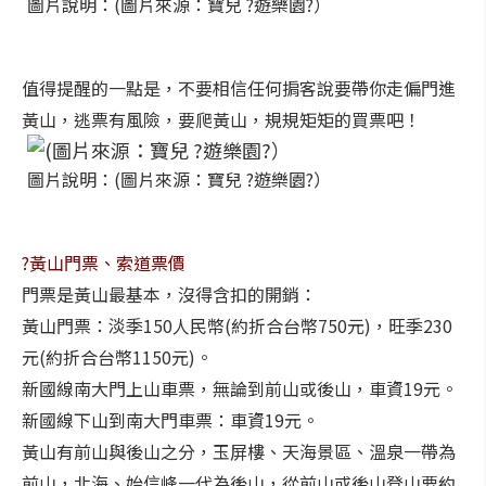
圖片說明：(圖片來源：寶兒 ?遊樂園?）
值得提醒的一點是，不要相信任何掮客說要帶你走偏門進
黃山，逃票有風險，要爬黃山，規規矩矩的買票吧！
圖片說明：(圖片來源：寶兒 ?遊樂園?）
?黃山門票、索道票價
門票是黃山最基本，沒得含扣的開銷：
黃山門票：淡季150人民幣(約折合台幣750元)，旺季230
元(約折合台幣1150元)。
新國線南大門上山車票，無論到前山或後山，車資19元。
新國線下山到南大門車票：車資19元。
黃山有前山與後山之分，玉屏樓、天海景區、溫泉一帶為
前山，北海、始信峰一代為後山，從前山或後山登山要約