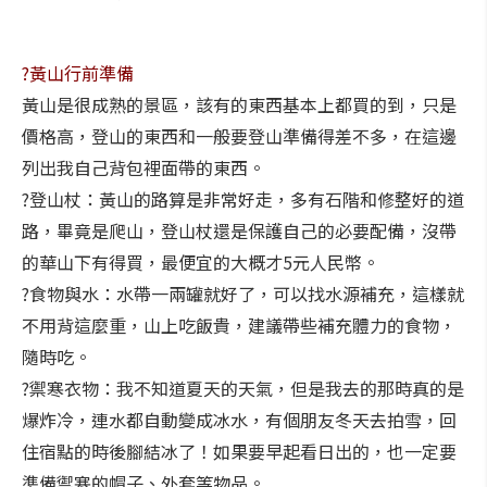
?黃山行前準備
黃山是很成熟的景區，該有的東西基本上都買的到，只是
價格高，登山的東西和一般要登山準備得差不多，在這邊
列出我自己背包裡面帶的東西。
?登山杖：黃山的路算是非常好走，多有石階和修整好的道
路，畢竟是爬山，登山杖還是保護自己的必要配備，沒帶
的華山下有得買，最便宜的大概才5元人民幣。
?食物與水：水帶一兩罐就好了，可以找水源補充，這樣就
不用背這麼重，山上吃飯貴，建議帶些補充體力的食物，
隨時吃。
?禦寒衣物：我不知道夏天的天氣，但是我去的那時真的是
爆炸冷，連水都自動變成冰水，有個朋友冬天去拍雪，回
住宿點的時後腳結冰了！如果要早起看日出的，也一定要
準備禦寒的帽子、外套等物品。