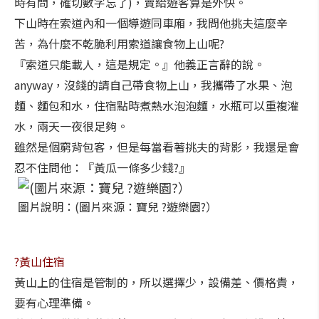
時有問，確切數字忘了)，賣給遊客算是外快。
下山時在索道內和一個導遊同車廂，我問他挑夫這麼辛
苦，為什麼不乾脆利用索道讓食物上山呢?
『索道只能載人，這是規定。』他義正言辭的說。
anyway，沒錢的請自己帶食物上山，我攜帶了水果、泡
麵、麵包和水，住宿點時煮熱水泡泡麵，水瓶可以重複灌
水，兩天一夜很足夠。
雖然是個窮背包客，但是每當看著挑夫的背影，我還是會
忍不住問他：『黃瓜一條多少錢?』
圖片說明：(圖片來源：寶兒 ?遊樂園?）
?黃山住宿
黃山上的住宿是管制的，所以選擇少，設備差、價格貴，
要有心理準備。