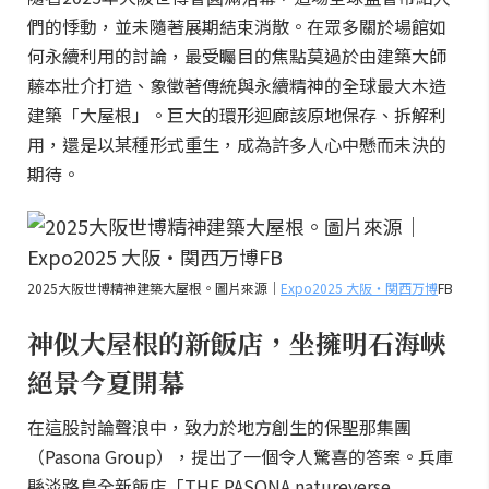
們的悸動，並未隨著展期結束消散。在眾多關於場館如
何永續利用的討論，最受矚目的焦點莫過於由建築大師
藤本壯介打造、象徵著傳統與永續精神的全球最大木造
建築「大屋根」。巨大的環形迴廊該原地保存、拆解利
用，還是以某種形式重生，成為許多人心中懸而未決的
期待。
2025大阪世博精神建築大屋根。圖片來源｜
Expo2025 大阪・関西万博
FB
神似大屋根的新飯店，坐擁明石海峽
絕景今夏開幕
在這股討論聲浪中，致力於地方創生的保聖那集團
（Pasona Group），提出了一個令人驚喜的答案。兵庫
縣淡路島全新飯店「THE PASONA natureverse