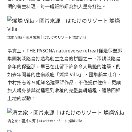
調的養生料理，每一處細節都為旅人量身打造。
燦燦 Villa。圖片來源｜はたけのリゾート 燦燦Villa
事實上，THE PASONA natureverse retreat僅是保聖那
集團將淡路島打造為創生之島的拼圖之一。深耕淡路島
多年的保聖那，早已在此留下許多令人驚艷的建築，例
如去年開幕的住宿設施「燦燦 Villa」，匯集藤本壯介、
中村拓志等 9 組知名建築師作品，不僅提供住宿，更讓
旅人親身參與從播種到收穫的完整農耕過程，體驗回歸
土地的感動。
渦之家。圖片來源｜はたけのリゾート 燦燦Villa