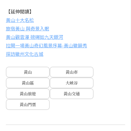
【延伸閱讀】
黃山十大名松
旅宿黃山 與奇景入眠
黃山觀雲瀑 磅礡如九天銀河
拉開一場黃山奇幻風景序幕-黃山徽韻秀
探訪徽州文化古城
黃山
黃山市
黃山區
大峽谷
黃山旅遊
黃山交通
黃山門票