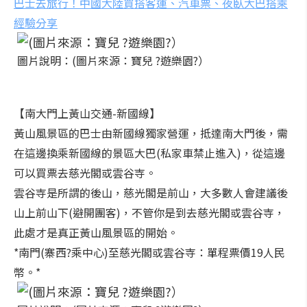
巴士去旅行！中國大陸買搭客運、汽車票、夜臥大巴搭乘
經驗分享
圖片說明：(圖片來源：寶兒 ?遊樂園?）
【南大門上黃山交通-新國線】
黃山風景區的巴士由新國線獨家營運，抵達南大門後，需
在這邊換乘新國線的景區大巴(私家車禁止進入)，從這邊
可以買票去慈光閣或雲谷寺。
雲谷寺是所謂的後山，慈光閣是前山，大多數人會建議後
山上前山下(避開團客)，不管你是到去慈光閣或雲谷寺，
此處才是真正黃山風景區的開始。
*南門(寨西?乘中心)至慈光閣或雲谷寺：單程票價19人民
幣。*