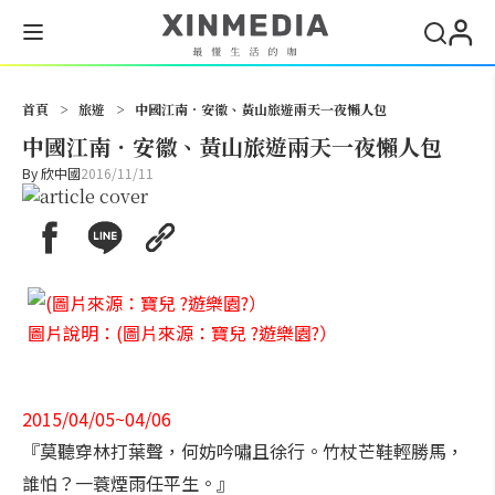
搜尋
首頁
>
旅遊
>
中國江南．安徽、黃山旅遊兩天一夜懶人包
中國江南．安徽、黃山旅遊兩天一夜懶人包
By
欣中國
2016/11/11
圖片說明：(圖片來源：寶兒 ?遊樂園?）
2015/04/05~04/06
『莫聽穿林打葉聲，何妨吟嘯且徐行。竹杖芒鞋輕勝馬，
誰怕？一蓑煙雨任平生。』