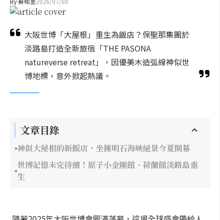
By
蘇祐萱
2026/07/08
大阪世博「大屋根」重生為飯店？保聖那集團於
淡路島打造全新旅宿「THE PASONA
natureverse retreat」，因優美木造弧線神似世
博地標，意外掀起熱議。
文章目錄
神似大屋根的新飯店，坐擁明石海峽絕景今夏開幕
世博記憶未完待續！原子小金剛館、荷蘭館淡路島重
生
隨著2025年大阪世博會圓滿落幕，這場全球盛會帶給人