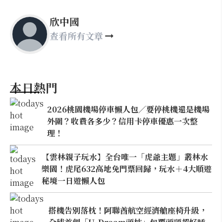
欣中國
查看所有文章
本日熱門
2026桃園機場停車懶人包／要停桃機還是機場
外圍？收費各多少？信用卡停車優惠一次整
理！
【雲林親子玩水】全台唯一「虎爺主題」叢林水
樂園！虎尾632高地免門票回歸，玩水＋4大順遊
秘境一日遊懶人包
搭機告別落枕！阿聯酋航空經濟艙座椅升級，