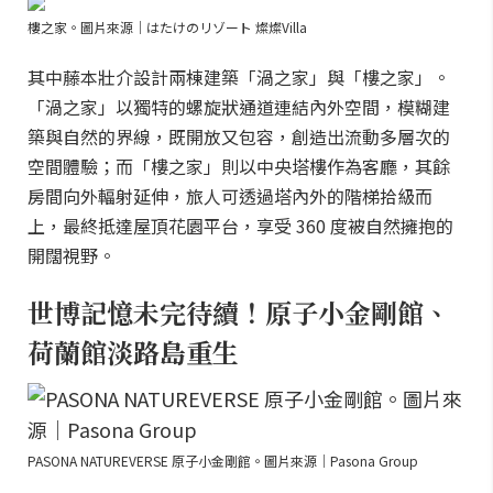
樓之家。圖片來源｜はたけのリゾート 燦燦Villa
其中藤本壯介設計兩棟建築「渦之家」與「樓之家」。
「渦之家」以獨特的螺旋狀通道連結內外空間，模糊建
築與自然的界線，既開放又包容，創造出流動多層次的
空間體驗；而「樓之家」則以中央塔樓作為客廳，其餘
房間向外輻射延伸，旅人可透過塔內外的階梯拾級而
上，最終抵達屋頂花園平台，享受 360 度被自然擁抱的
開闊視野。
世博記憶未完待續！原子小金剛館、
荷蘭館淡路島重生
PASONA NATUREVERSE 原子小金剛館。圖片來源｜Pasona Group