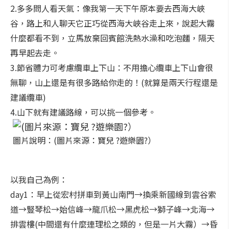
2.多多問人看天氣：像我第一天下午原本要去西海大峽
谷，路上和人聊天它正巧從西海大峽谷走上來，說起大霧
什麼都看不到，立馬放棄回賓館洗熱水澡和吃泡麵，隔天
再早起去走。
3.節省體力可考慮纜車上下山：不用擔心纜車上下山會很
無聊，山上還是有很多路給你走的！(就算是兩天行程還是
建議纜車)
4.山下就有建議路線，可以挑一個參考。
圖片說明：(圖片來源：寶兒 ?遊樂園?）
以我自己為例：
day1：早上從宏村拼車到黃山南門→換乘新國線到雲谷索
道→豎琴松→始信峰→龍爪松→黑虎松→獅子峰→北海→
排雲樓(中間還有什麼連理松之類的，但是一片大霧）→昏