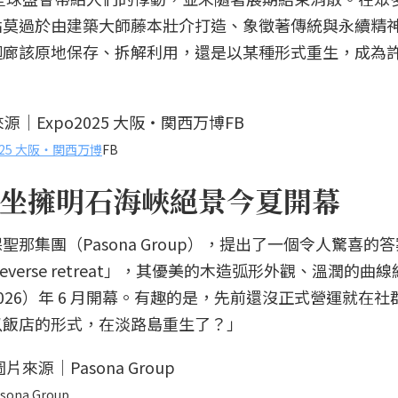
點莫過於由建築大師藤本壯介打造、象徵著傳統與永續精
迴廊該原地保存、拆解利用，還是以某種形式重生，成為
2025 大阪・関西万博
FB
坐擁明石海峽絕景今夏開幕
那集團（Pasona Group），提出了一個令人驚喜的
ureverse retreat」，其優美的木造弧形外觀、溫潤的曲
26）年 6 月開幕。有趣的是，先前還沒正式營運就在社
以飯店的形式，在淡路島重生了？」
sona Group