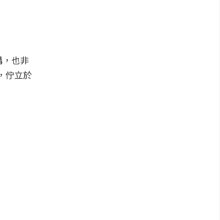
構，也非
野，佇立於