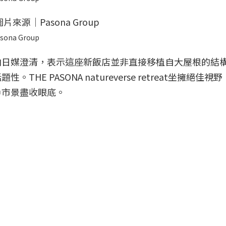
sona Group
向日媒澄清，表示這座新飯店並非直接移植自大屋根的結
E PASONA natureverse retreat坐擁絕佳視
戶市景盡收眼底。