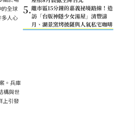
5
.
離市區15分鐘的嘉義祕境路線！造
神的全球
訪「台版神隱少女湯屋」清豐濤
許多人心
月、湖景窯烤披薩與人氣私宅咖啡
答案。兵庫
線結構與世
群上引發