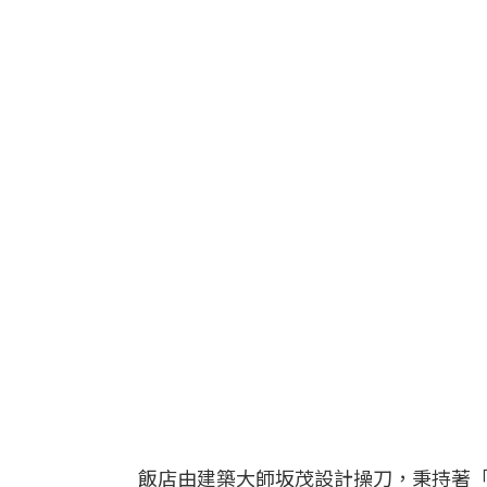
飯店由建築大師坂茂設計操刀，秉持著