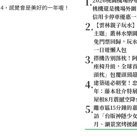
1
.
2026桃園機場
014，感覺會是美好的一年喔！
桃機還是機場外圍
信用卡停車優惠一
2
.
【雲林親子玩水
主題」叢林水樂園
免門票回歸，玩水
一日遊懶人包
3
.
搭機告別落枕！
座椅升級，全球首創
頭枕」包覆頭頸
4
.
建築迷必朝聖！忠
年：藤本壯介特展
屋根8月震撼空降
5
.
離市區15分鐘的
訪「台版神隱少
月、湖景窯烤披