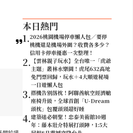
本日熱門
1
.
2026桃園機場停車懶人包／要停
桃機還是機場外圍？收費各多少？
信用卡停車優惠一次整理！
2
.
【雲林親子玩水】全台唯一「虎爺
主題」叢林水樂園！虎尾632高地
免門票回歸，玩水＋4大順遊秘境
一日遊懶人包
3
.
搭機告別落枕！阿聯酋航空經濟艙
座椅升級，全球首創「U-Dream
頭枕」包覆頭頸超好睡
4
.
建築迷必朝聖！忠泰美術館10週
年：藤本壯介特展打頭陣，1:5大
多關於場
屋根8月震撼空降台北