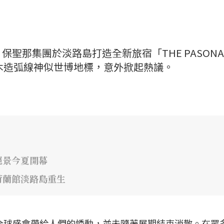
聖那集團於淡路島打造全新旅宿「THE PASONA
」，因優美木造弧線神似世博地標，意外掀起熱議。
絕景今夏開幕
荷蘭館淡路島重生
場全球盛會帶給人們的悸動，並未隨著展期結束消散。在眾