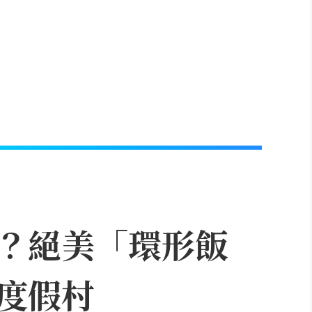
？絕美「環形飯
度假村