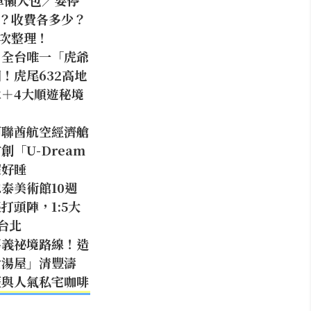
停車懶人包／要停
？收費各多少？
次整理！
】全台唯一「虎爺
！虎尾632高地
＋4大順遊秘境
阿聯酋航空經濟艙
「U-Dream
超好睡
泰美術館10週
打頭陣，1:5大
台北
嘉義祕境路線！造
女湯屋」清豐濤
薩與人氣私宅咖啡