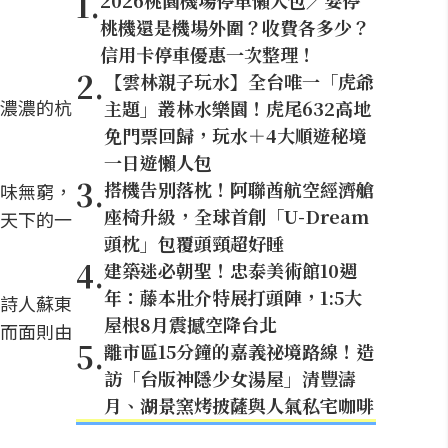
1
.
2026桃園機場停車懶人包／要停
桃機還是機場外圍？收費各多少？
信用卡停車優惠一次整理！
2
.
【雲林親子玩水】全台唯一「虎爺
濃濃的杭
主題」叢林水樂園！虎尾632高地
免門票回歸，玩水＋4大順遊秘境
一日遊懶人包
3
.
搭機告別落枕！阿聯酋航空經濟艙
味無窮，
座椅升級，全球首創「U-Dream
天下的一
頭枕」包覆頭頸超好睡
4
.
建築迷必朝聖！忠泰美術館10週
年：藤本壯介特展打頭陣，1:5大
詩人蘇東
屋根8月震撼空降台北
而面則由
5
.
離市區15分鐘的嘉義祕境路線！造
訪「台版神隱少女湯屋」清豐濤
月、湖景窯烤披薩與人氣私宅咖啡