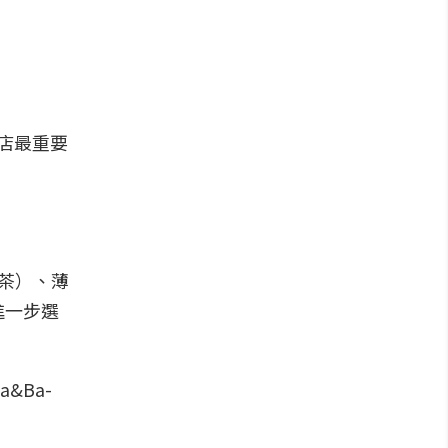
間店最重要
茶）、薄
進一步選