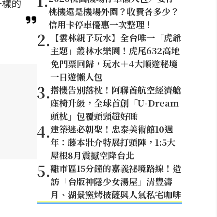
1
.
一樣的
桃機還是機場外圍？收費各多少？
信用卡停車優惠一次整理！
2
.
【雲林親子玩水】全台唯一「虎爺
主題」叢林水樂園！虎尾632高地
免門票回歸，玩水＋4大順遊秘境
一日遊懶人包
3
.
搭機告別落枕！阿聯酋航空經濟艙
座椅升級，全球首創「U-Dream
頭枕」包覆頭頸超好睡
4
.
建築迷必朝聖！忠泰美術館10週
年：藤本壯介特展打頭陣，1:5大
屋根8月震撼空降台北
5
.
離市區15分鐘的嘉義祕境路線！造
訪「台版神隱少女湯屋」清豐濤
月、湖景窯烤披薩與人氣私宅咖啡