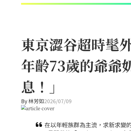
東京澀谷超時髦外帶
年齡73歲的爺爺
息！」
By
林芳如
2026/07/09
在以年輕族群為主流，求新求變的