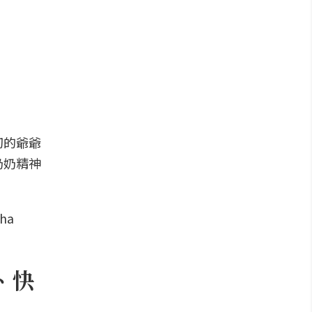
切的爺爺
奶奶精神
、快