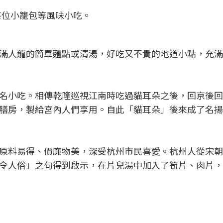
每位小籠包等風味小吃。
滿人龍的簡單麵點或清湯，好吃又不貴的地道小點，充滿
名小吃。相傳乾隆巡視江南時吃過貓耳朵之後，回京後回
膳房，製給宮內人們享用。自此「貓耳朵」後來成了名揚
原料易得、價廉物美，深受杭州市民喜愛。杭州人從宋朝
令人俗」之句得到啟示，在片兒湯中加入了筍片、肉片，