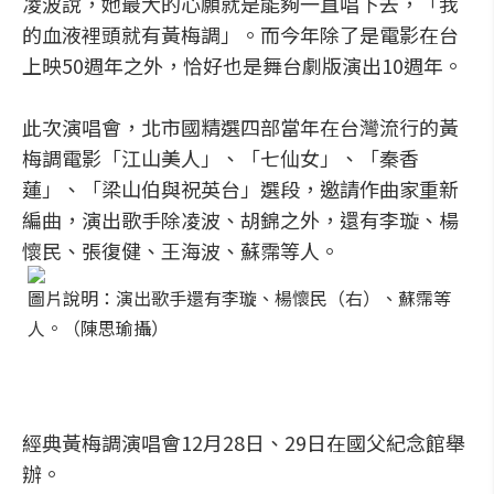
凌波說，她最大的心願就是能夠一直唱下去，「我
的血液裡頭就有黃梅調」。而今年除了是電影在台
上映50週年之外，恰好也是舞台劇版演出10週年。
此次演唱會，北市國精選四部當年在台灣流行的黃
梅調電影「江山美人」、「七仙女」、「秦香
蓮」、「梁山伯與祝英台」選段，邀請作曲家重新
編曲，演出歌手除凌波、胡錦之外，還有李璇、楊
懷民、張復健、王海波、蘇霈等人。
圖片說明：演出歌手還有李璇、楊懷民（右）、蘇霈等
人。（陳思瑜攝）
經典黃梅調演唱會12月28日、29日在國父紀念館舉
辦。