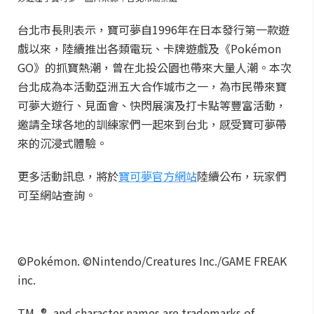
台北市長則表示，寶可夢自1996年在日本發行第一款遊
戲以來，陸續推出各類電玩、卡牌遊戲及《Pokémon
GO》的抓寶熱潮，曾在北投公園也帶來大量人潮。本次
台北成為本活動亞洲五大合作城市之一，為市民帶來寶
可夢大遊行、見面會、快閃展演及打卡點等豐富活動，
邀請全球各地的訓練家們一起來到台北，感受寶可夢帶
來的沉浸式體驗。
更多活動訊息，將於
寶可夢官方網站
陸續公布，玩家們
可至網站查詢。
©Pokémon. ©Nintendo/Creatures Inc./GAME FREAK
inc.
TM, ®, and character names are trademarks of