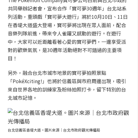
The Pokémon Company寶可夢公司日前與台北市政府
共同舉辦記者會，宣布合作「寶可夢30週年」台北站系
列活動，重頭戲「寶可夢大遊行」將於10月10日、11日
在香堤大道盛大登場，寶可夢將出現在眾人面前，配合
音樂列隊前進，帶來令人雀躍又感動的遊行。在遊行
中，大家可以近距離看著心愛的寶可夢們，一邊享受派
對的歡樂氣氛，是30週年活動絕對不可錯過的主要項
目！
另外，融合台北市城市地景的寶可夢拍照景點
「PokéXciting!」也將於信義區與市府周邊出現，吸引
來自世界各地的訓練家及粉絲拍照打卡，留下特別的台
北城市記憶。
台北信義區香堤大道。圖片來源｜台北市政府觀光傳播局