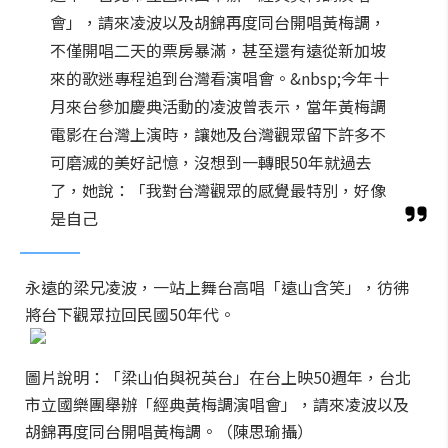
會」，請來凌波以及胡錦再度同台開唱黃梅調，
不僅開唱二天的票房暴滿，甚至還有遠從新加坡
來的歌迷專程追到台灣看演唱會。&nbsp;今年十
月來台參加慶典活動的凌波曾表示，當年黃梅調
電影在台灣上演時，讓她及台灣觀眾留下許多不
可磨滅的美好記憶，沒想到一轉眼50年就過去
了，她說：「我對台灣觀眾的感覺最特別，好像
是自己
永遠的梁兄凌波，一站上舞台高唱「遠山含笑」，彷彿
將台下觀眾拉回民國50年代。
圖片說明：「梁山伯與祝英台」在台上映50週年，台北
市立國樂團舉辦「經典黃梅調演唱會」，請來凌波以及
胡錦再度同台開唱黃梅調。（陳思瑜攝）