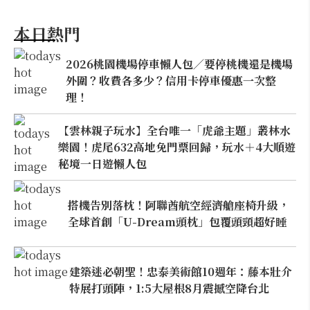
本日熱門
2026桃園機場停車懶人包／要停桃機還是機場
外圍？收費各多少？信用卡停車優惠一次整
理！
【雲林親子玩水】全台唯一「虎爺主題」叢林水
樂園！虎尾632高地免門票回歸，玩水＋4大順遊
秘境一日遊懶人包
搭機告別落枕！阿聯酋航空經濟艙座椅升級，
全球首創「U-Dream頭枕」包覆頭頸超好睡
建築迷必朝聖！忠泰美術館10週年：藤本壯介
特展打頭陣，1:5大屋根8月震撼空降台北