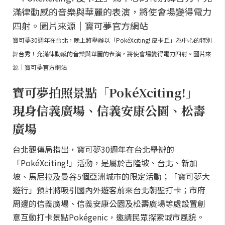
寶可夢30週年在台北，晚上將舉辦以「PokéXciting! 皮卡丘」為中心的特別
舞台秀！充滿律動感的音樂與華麗的表演，將使會場變得電力四射。圖片來
源｜寶可夢官方網站
寶可夢拍照景點「PokéXciting!」
現身信義廣場、信義安康公園、松壽
廣場
台北觀傳局指出，寶可夢30週年在台北舉辦的
「PokéXciting!」活動，是屬於吉隆坡、台北、新加
坡、馬尼拉及曼谷5個亞洲城市的限定活動；「寶可夢大
遊行」預計將吸引國內外遊客前來台北朝聖打卡；市府
周邊的信義廣場、信義安康公園及松壽廣場等處設置創
意互動打卡景點Pokégenic，邀請民眾探索城市風貌。