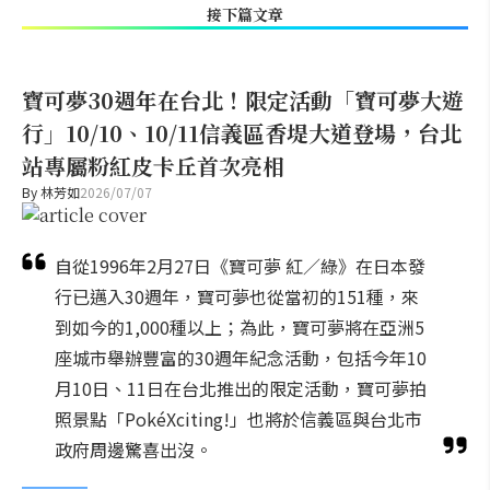
接下篇文章
寶可夢30週年在台北！限定活動「寶可夢大遊
行」10/10、10/11信義區香堤大道登場，台北
站專屬粉紅皮卡丘首次亮相
By
林芳如
2026/07/07
自從1996年2月27日《寶可夢 紅／綠》在日本發
行已邁入30週年，寶可夢也從當初的151種，來
到如今的1,000種以上；為此，寶可夢將在亞洲5
座城市舉辦豐富的30週年紀念活動，包括今年10
月10日、11日在台北推出的限定活動，寶可夢拍
照景點「PokéXciting!」也將於信義區與台北市
政府周邊驚喜出沒。