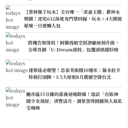
【雲林親子玩水】全台唯一「虎爺主題」叢林水
樂園！虎尾632高地免門票回歸，玩水＋4大順遊
秘境一日遊懶人包
搭機告別落枕！阿聯酋航空經濟艙座椅升級，
全球首創「U-Dream頭枕」包覆頭頸超好睡
建築迷必朝聖！忠泰美術館10週年：藤本壯介
特展打頭陣，1:5大屋根8月震撼空降台北
離市區15分鐘的嘉義祕境路線！造訪「台版神
隱少女湯屋」清豐濤月、湖景窯烤披薩與人氣私
宅咖啡