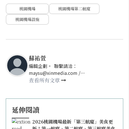
桃園機場
桃園機場第二航廈
桃園機場設施
蘇祐萱
編輯企劃。 聯繫請洽：
maysu@xinmedia.com /
may860527@gmail.com
查看所有文章
延伸閱讀
2026桃園機場最新「第三航廈」美食更
新！第一航廈、第二航廈、第三航廈美食