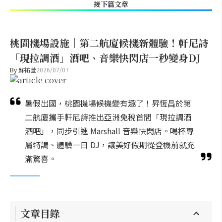
接下篇文章
桃園機場設施｜第二航廈候機新體驗！軒尼詩
「現拉調酒」酒吧、音樂快閃店一秒變身DJ
By
蘇祐萱
2026/07/07
暑假出國，桃園機場候機變有趣了！昇恆昌於第
二航廈攜手軒尼詩推出亞洲免稅首間「現拉調酒
酒吧」，同步引進 Marshall 音樂快閃店。喝杯專
屬特調、體驗一日 DJ，讓美好假期從登機前就充
滿驚喜。
文章目錄