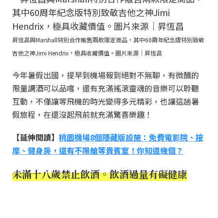
昇恆昌與Marshall特別合作販售兩款限定商品，其中60周年紀念版特別致敬
吉他之神Jimi Hendrix，極具收藏價值。圖片來源｜昇恆昌
今年暑假出國，提早到機場報到絕對不無聊，有微醺的
限量調酒可以品嚐，還有充滿搖滾靈魂的音樂可以聆聽
互動，不僅讓等飛機的時光變得多元精彩，也讓這趟暑
假旅程，在還沒起飛前就充滿驚喜樂趣！
【延伸閱讀】
桃園機場8個隱藏版設施：免費電影院、按
摩、健身房，還有不限艙等貴賓室！你知道幾個？
未滿十八歲禁止飲酒。飲酒過量有礙健康