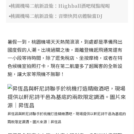
桃園機場二航新設施：Highball酒吧現點現喝
桃園機場二航新設施：音樂快閃店體驗當DJ
暑假一到，桃園機場天天熱鬧滾滾，到處都是準備飛出
國度假的人潮。出境過關之後，距離登機起飛通常還有
一小段等待時間，除了逛免稅店、坐按摩椅，或者在特
色候機室拍照打卡，現在第二航廈多了超厲害的全新設
施，讓大家等飛機不無聊！
昇恆昌與軒尼詩聯手於桃機打造精緻酒吧，現場提供以軒尼詩干邑為基底的
兩款限定調酒。圖片來源｜昇恆昌