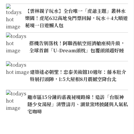
【雲林親子玩水】全台唯一「虎爺主題」叢林水
樂園！虎尾632高地免門票回歸，玩水＋4大順遊
秘境一日遊懶人包
搭機告別落枕！阿聯酋航空經濟艙座椅升級，
全球首創「U-Dream頭枕」包覆頭頸超好睡
建築迷必朝聖！忠泰美術館10週年：藤本壯介
特展打頭陣，1:5大屋根8月震撼空降台北
離市區15分鐘的嘉義祕境路線！造訪「台版神
隱少女湯屋」清豐濤月、湖景窯烤披薩與人氣私
宅咖啡