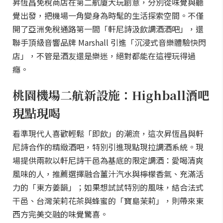
昇恆昌免稅商店在第二航廈大玩創意，分別從味覺與聽
覺出發，把機場一角變身為時髦的生活探索空間。不僅
開了亞洲免稅通路第一間「軒尼詩汲飲調酒酒吧」，還
聯手頂級音響品牌 Marshall 引進「沉浸式音樂體驗快閃
店」，不管是酒友還是樂迷，絕對都能在這裡玩得過
癮。
桃園機場二航新設施：Highball酒吧
現點現喝
看準現代人喜歡輕鬆「即飲」的潮流，這次昇恆昌與軒
尼詩合作的精緻酒吧，特別引進現點現拉調酒系統。現
場提供兩款以軒尼詩干邑為基底的限定調酒：愛喝清爽
風味的人，推薦選擇融合薑汁汽水與檸檬香氣、充滿活
力的「東方姜韻」；如果想試試特別的風味，結合法式
干邑、台灣茉莉花茶與蜂蜜的「寶島茉莉」，則帶來東
西方完美交融的味覺驚喜。