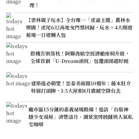
理！
【雲林親子玩水】全台唯一「虎爺主題」叢林水
樂園！虎尾632高地免門票回歸，玩水＋4大順遊
秘境一日遊懶人包
搭機告別落枕！阿聯酋航空經濟艙座椅升級，
全球首創「U-Dream頭枕」包覆頭頸超好睡
建築迷必朝聖！忠泰美術館10週年：藤本壯介
特展打頭陣，1:5大屋根8月震撼空降台北
離市區15分鐘的嘉義祕境路線！造訪「台版神
隱少女湯屋」清豐濤月、湖景窯烤披薩與人氣私
宅咖啡