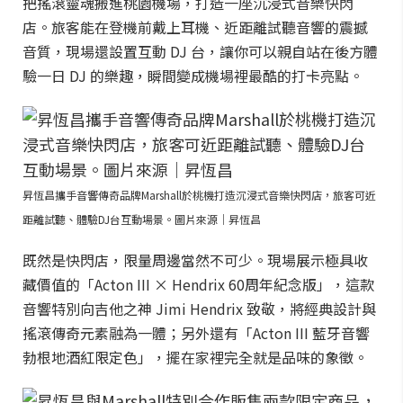
把搖滾靈魂搬進桃園機場，打造一座沉浸式音樂快閃
店。旅客能在登機前戴上耳機、近距離試聽音響的震撼
音質，現場還設置互動 DJ 台，讓你可以親自站在後方體
驗一日 DJ 的樂趣，瞬間變成機場裡最酷的打卡亮點。
昇恆昌攜手音響傳奇品牌Marshall於桃機打造沉浸式音樂快閃店，旅客可近
距離試聽、體驗DJ台互動場景。圖片來源｜昇恆昌
既然是快閃店，限量周邊當然不可少。現場展示極具收
藏價值的「Acton III × Hendrix 60周年紀念版」，這款
音響特別向吉他之神 Jimi Hendrix 致敬，將經典設計與
搖滾傳奇元素融為一體；另外還有「Acton III 藍牙音響
勃根地酒紅限定色」，擺在家裡完全就是品味的象徵。