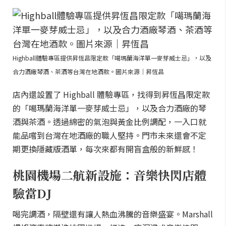
Highball體驗專區提供昇恆昌限定款「噶瑪蘭海洋單一麥芽威士忌」，以及
合力酒廠琴酒、茶酒等台灣在地酒款。圖片來源｜昇恆昌
店內還設置了 Highball 體驗專區，找得到昇恆昌限定款
的「噶瑪蘭海洋單一麥芽威士忌」，以及合力酒廠的琴
酒與茶酒。透過綿密的氣泡與黃金比例調配，一入口就
能品嚐到台灣在地酒廠的職人堅持。門市未來還會不定
期更換隱藏版酒單，每次來都有開盲盒般的新鮮感！
桃園機場二航新設施：音樂快閃店體
驗當DJ
喝完調酒，隔壁還有讓人熱血沸騰的音樂盛宴。Marshall