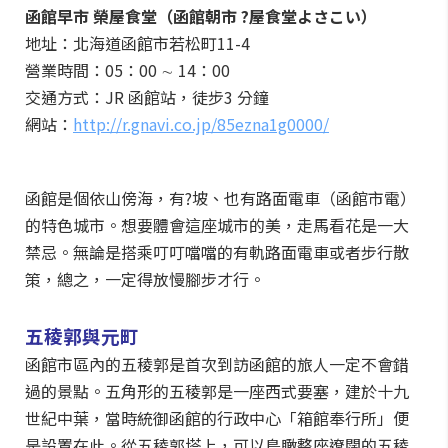
函館早市 榮屋食堂（函館朝市 ?屋食堂よさこい）
地址：北海道函館市若松町11-4
營業時間：05：00 ∼ 14：00
交通方式：JR 函館站，徒步3 分鐘
網站：
http://r.gnavi.co.jp/85ezna1g0000/
函館是個依山傍海，有?坡、也有路面電車（函館市電）
的特色城市。想要體會這座城市的美，走馬看花是一大
禁忌。無論是搭乘叮叮噹噹的有軌路面電車或者步行散
策，總之，一定得放慢腳步才行。
五稜郭與元町
函館市區內的五稜郭是首次到訪函館的旅人一定不會錯
過的景點。五角形的五稜郭是一座西式要塞，建於十九
世紀中葉，當時統御函館的行政中心「箱館奉行所」便
是設置在此。從五稜郭塔上，可以鳥瞰整座遼闊的五稜