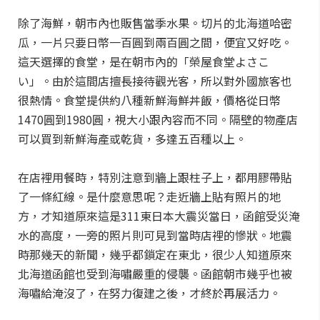
除了海鮮，朝市內也販售當季水果。切片的北海道哈密
瓜，一片只要日幣一百圓到兩百圓之間，便宜又好吃。
這天選擇的食堂，是在朝市內的「榮屋食堂よさこ
い」。由於這間店擅長接待觀光客，所以對外國旅客也
很熱情。食堂提供約八種新鮮海鮮丼飯，價格從日幣
1470圓到1980圓，視大小跟內容而不同。隔壁的物產店
可以買到新鮮海產或乾貨，多達五百種以上。
在店裡用餐時，特別注意到牆上跟柱子上，都用膠帶貼
了一條紅線。是什麼意思呢？走近牆上貼有照片的地
方，才知道原來這是311東日本大震災當日，函館受災淹
水的高度，一旁的照片則可見到當時店裡的慘狀。地震
時那幾天的新聞，幾乎都鎖定在東北，很少人知道原來
北海道函館也受到海嘯嚴重的侵襲。函館朝市幾乎也被
海嘯給淹沒了，在努力復建之後，才終於再展活力。