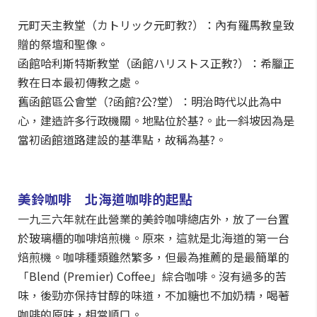
元町天主教堂（カトリック元町教?）：內有羅馬教皇致
贈的祭壇和聖像。
函館哈利斯特斯教堂（函館ハリストス正教?）：希臘正
教在日本最初傳教之處。
舊函館區公會堂（?函館?公?堂）：明治時代以此為中
心，建造許多行政機關。地點位於基?。此一斜坡因為是
當初函館道路建設的基準點，故稱為基?。
美鈴咖啡 北海道咖啡的起點
一九三六年就在此營業的美鈴咖啡總店外，放了一台置
於玻璃櫃的咖啡焙煎機。原來，這就是北海道的第一台
焙煎機。咖啡種類雖然繁多，但最為推薦的是最簡單的
「Blend (Premier) Coffee」綜合咖啡。沒有過多的苦
味，後勁亦保持甘醇的味道，不加糖也不加奶精，喝著
咖啡的原味，相當順口。