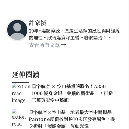
許家禎
20年+媒體淬鍊，歷經生活線的感性與財經線
的理性。欣傳媒資深主編。聯繫請洽：
nellyhsu@xinmedia.com
查看所有文章
延伸閱讀
星宇航空 × 空山基重磅聯名！A350-
1000 變身金銀「會飛的藝術品」，打造
三萬英呎空中藝廊
星宇航空×空山基｜地表最大空中藝術品！
Pantone反覆校對逾10次研發專屬色，機
身折射「液態金屬」流動光澤