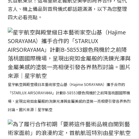
式首航東京！這場重新定義航空美學的跨界合作，從代
言人、機上備品到首飛儀式都話題滿滿，以下為您整理
四大必看亮點。
星宇航空與殿堂級日本藝術家空山基（Hajime SORAYAMA）攜手合作的
「STARLUX AIRSORAYAMA」計劃B-58553銀色飛機於之前降落桃園國際機
場，呈現出宛如金屬般的洗鍊光澤與金屬美感的塗裝一亮相便引發各界熱烈
討論。圖片來源｜星宇航空