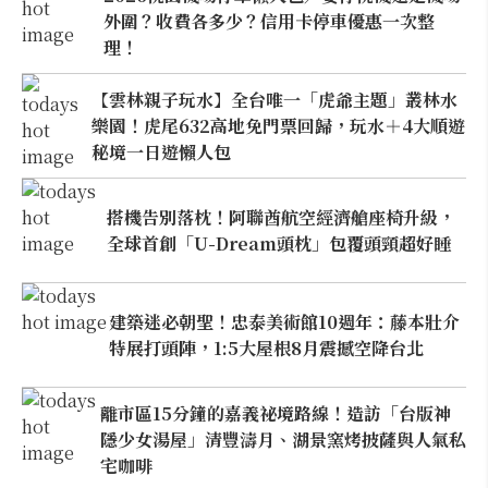
外圍？收費各多少？信用卡停車優惠一次整
理！
【雲林親子玩水】全台唯一「虎爺主題」叢林水
樂園！虎尾632高地免門票回歸，玩水＋4大順遊
秘境一日遊懶人包
搭機告別落枕！阿聯酋航空經濟艙座椅升級，
全球首創「U-Dream頭枕」包覆頭頸超好睡
建築迷必朝聖！忠泰美術館10週年：藤本壯介
特展打頭陣，1:5大屋根8月震撼空降台北
離市區15分鐘的嘉義祕境路線！造訪「台版神
隱少女湯屋」清豐濤月、湖景窯烤披薩與人氣私
宅咖啡