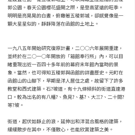
郭公園。春天公園櫻花盛開之際，是登高望遠的旺季。
明明是亮晃晃的白晝，俯瞰著五稜郭城，卻感覺像是一
顆大星星似的，靜靜降落在函館的土地上。
一九八五年開始研究復原計畫，二○○六年展開重建，
並終於在二○一○年開放的「箱館奉行所」內，可以目
睹重現出近一百四十多年前的幕府末年館內當時的景
象。當然，也可得知五稜郭與函館的詳盡歷史。元町在
函館山的山腳下，早期是洋人居住之處，故留下了許多
教堂和西式建築。石?坡道，有十九條傾斜的街道直達港
口。較為出名的有八幡?、魚見?、基?、大三?、二十間?
等?坡。
街道，起伏如靜止的浪，延伸出和洋混合風格的建築，
緩緩散步在其中，不僅散心，也能欣賞建築之美。