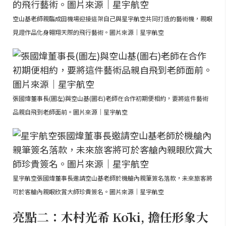
空山基老師親臨成田機場迎接這架自己與星宇航空共同打造的藝術機，親眼
見證作品化身翱翔天際的飛行藝術。圖片來源｜星宇航空
張國煒董事長(圖左)與空山基(圖右)老師在合作初期便相約，要將這件藝術
品親自飛到老師面前。圖片來源｜星宇航空
星宇航空張國煒董事長邀請空山基老師於機艙內親筆簽名落款，未來旅客將
可於客艙內親眼欣賞大師珍貴簽名。圖片來源｜星宇航空
亮點二：木村光希 Kōki, 擔任形象大