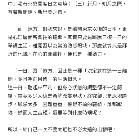
中」喝著茶悠閒度日之意境；（三）新月、朔月之際，
有著新開始、新出發之意。
而「遠方」對我來說，是離開東京以後的日本，更
是心理層面所嚮往的遠鄉。其實只要是跳脫日復一日的
單調生活，離開習以為常的熟悉場域，那麼就算只是鄰
近的他城，在心的距離裡，便也是一種遠方。
「一日」跟「遠方」因此是一種「決定就在這一日離
開，並且朝向目標」的生活概念。
這一日，聽起來平凡，但身心狀態的調整卻不一定簡
單。畢竟多少人總是希望改變現狀，終究卻只是原地踏
步。顧忌太多，困難重重，裹足不前的窘態，誰都厭
倦。然而人生苦短，還要等到什麼時候呢？
所以，給自己一次不要太近也不必太遠的出發吧。