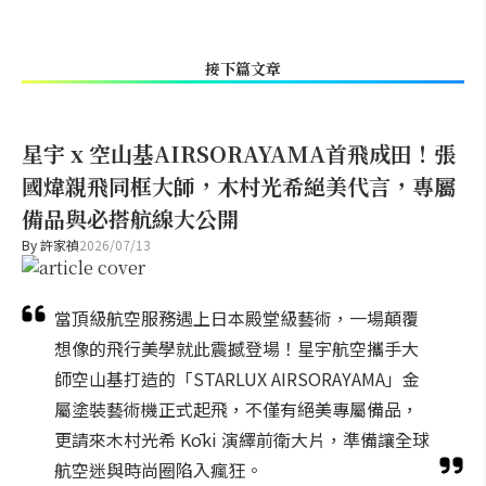
接下篇文章
星宇 x 空山基AIRSORAYAMA首飛成田！張
國煒親飛同框大師，木村光希絕美代言，專屬
備品與必搭航線大公開
By
許家禎
2026/07/13
當頂級航空服務遇上日本殿堂級藝術，一場顛覆
想像的飛行美學就此震撼登場！星宇航空攜手大
師空山基打造的「STARLUX AIRSORAYAMA」金
屬塗裝藝術機正式起飛，不僅有絕美專屬備品，
更請來木村光希 Kōki 演繹前衛大片，準備讓全球
航空迷與時尚圈陷入瘋狂。