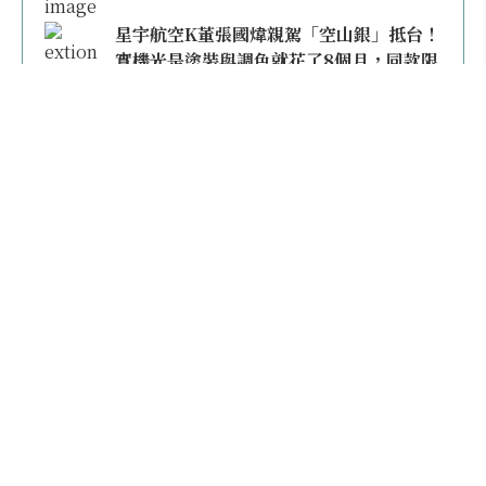
星宇航空K董張國煒親駕「空山銀」抵台！
實機光是塗裝與調色就花了8個月，同款限
量模型上架即秒殺
本日熱門
2026桃園機場停車懶人包／要停桃機還是機場
外圍？收費各多少？信用卡停車優惠一次整
理！
【雲林親子玩水】全台唯一「虎爺主題」叢林水
樂園！虎尾632高地免門票回歸，玩水＋4大順遊
秘境一日遊懶人包