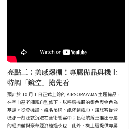
亮點三：美感爆棚！專屬備品與機上
特調「鏡空」搶先看
預計於 10 月 1 日正式上線的 AIRSORAYAMA 主題備品，
在空山基老師親自監修下，以呼應機體的銀色與金色為
基調。從登機證、姓名吊牌、紙杯到紙巾，讓旅客從登
機那一刻起就沉浸在藝術饗宴中；長程航線更推出專屬
的經濟艙與豪華經濟艙過夜包。此外，機上還提供專屬