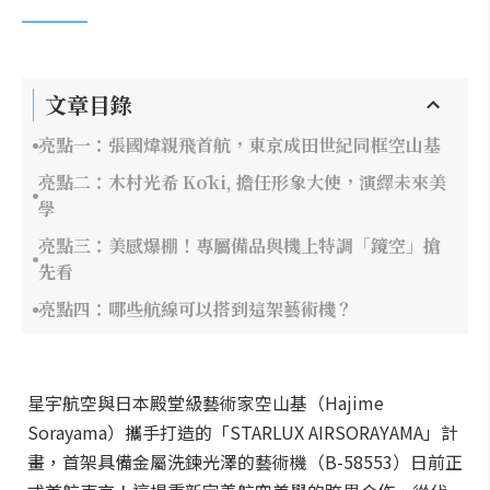
文章目錄
亮點一：張國煒親飛首航，東京成田世紀同框空山基
亮點二：木村光希 Kōki, 擔任形象大使，演繹未來美
學
亮點三：美感爆棚！專屬備品與機上特調「鏡空」搶
先看
亮點四：哪些航線可以搭到這架藝術機？
星宇航空與日本殿堂級藝術家空山基（Hajime
Sorayama）攜手打造的「STARLUX AIRSORAYAMA」計
畫，首架具備金屬洗鍊光澤的藝術機（B-58553）日前正