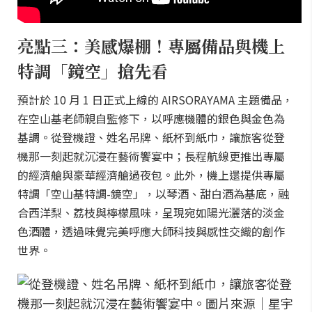
亮點三：美感爆棚！專屬備品與機上
特調「鏡空」搶先看
預計於 10 月 1 日正式上線的 AIRSORAYAMA 主題備品，
在空山基老師親自監修下，以呼應機體的銀色與金色為
基調。從登機證、姓名吊牌、紙杯到紙巾，讓旅客從登
機那一刻起就沉浸在藝術饗宴中；長程航線更推出專屬
的經濟艙與豪華經濟艙過夜包。此外，機上還提供專屬
特調「空山基特調-鏡空」，以琴酒、甜白酒為基底，融
合西洋梨、荔枝與檸檬風味，呈現宛如陽光灑落的淡金
色酒體，透過味覺完美呼應大師科技與感性交織的創作
世界。