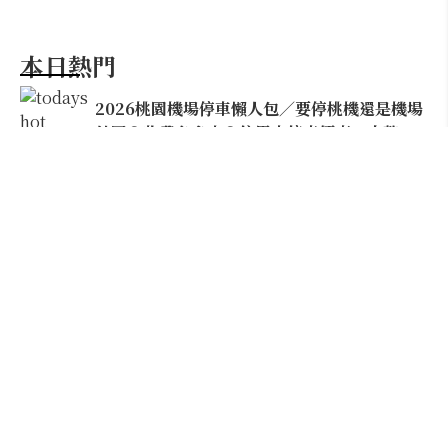
本日熱門
2026桃園機場停車懶人包／要停桃機還是機場
外圍？收費各多少？信用卡停車優惠一次整
理！
【雲林親子玩水】全台唯一「虎爺主題」叢林水
樂園！虎尾632高地免門票回歸，玩水＋4大順遊
秘境一日遊懶人包
搭機告別落枕！阿聯酋航空經濟艙座椅升級，
全球首創「U-Dream頭枕」包覆頭頸超好睡
建築迷必朝聖！忠泰美術館10週年：藤本壯介
特展打頭陣，1:5大屋根8月震撼空降台北