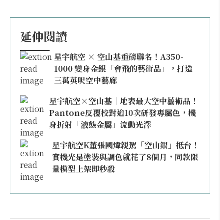
延伸閱讀
星宇航空 × 空山基重磅聯名！A350-
1000 變身金銀「會飛的藝術品」，打造
三萬英呎空中藝廊
星宇航空×空山基｜地表最大空中藝術品！
Pantone反覆校對逾10次研發專屬色，機
身折射「液態金屬」流動光澤
星宇航空K董張國煒親駕「空山銀」抵台！
實機光是塗裝與調色就花了8個月，同款限
量模型上架即秒殺