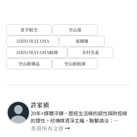
星宇航空
空山基
AIRSORAYAMA
張國煒
AIRSORAYAMA航線
木村光希
空山銀備品
空山銀航線
許家禎
20年+媒體淬鍊，歷經生活線的感性與財經線
的理性。欣傳媒資深主編。聯繫請洽：
nellyhsu@xinmedia.com
查看所有文章