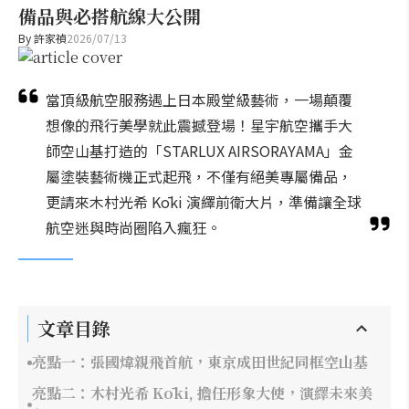
備品與必搭航線大公開
By
許家禎
2026/07/13
當頂級航空服務遇上日本殿堂級藝術，一場顛覆
想像的飛行美學就此震撼登場！星宇航空攜手大
師空山基打造的「STARLUX AIRSORAYAMA」金
屬塗裝藝術機正式起飛，不僅有絕美專屬備品，
更請來木村光希 Kōki 演繹前衛大片，準備讓全球
航空迷與時尚圈陷入瘋狂。
文章目錄
亮點一：張國煒親飛首航，東京成田世紀同框空山基
亮點二：木村光希 Kōki, 擔任形象大使，演繹未來美