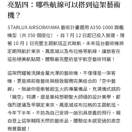
亮點四：哪些航線可以搭到這架藝術
機？
STARLUX AIRSORAYAMA 藝術計畫選用 A350-1000 旗艦
機型（共 350 個座位），自 7 月 12 日起已投入營運，隨
著 10 月 1 日完整主題航班正式啟航，未來這台藝術機將
定期飛航於東京、鳳凰城以及布拉格等航線，讓旅客在
這些絕美航點間，體驗最完整的星宇航空藝術特展！
這架閃耀著洗鍊金屬光澤的藝術機，不僅僅是一架客
機，更是將前衛藝術與極致服務完美結合的「空中藝
廊」。無論你是衝著超生火的專屬備品、充滿儀式感的
「鏡空」特調，還是單純想朝聖大師級的設計美學，都
強烈建議及早鎖定東京、鳳凰城或布拉格的主題航班。
今年下半年，不妨為自己安排一趟別具意義的飛行，親
自登上這架翱翔天際的藝術品，體驗從未感受過的高空
視覺震撼！