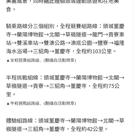
美麗風景，同時藉此體驗頭城運動旅遊和在地美
食。
騎乘路線分三個組別，全程競賽組路線：頭城董慶
寺→蘭陽博物館→北關→草嶺隧道→龍門→貢寮車
站→雙溪車站→雙澳公路→澳底公園→鹽寮→福隆
海水浴場→三貂角→董慶寺，全程約103公里。
▲全程競賽組路線。(翻攝自活動簡章)
半程挑戰組線：頭城董慶寺→蘭陽博物館→北關→
草嶺隧道→貢寮→三貂角→董慶寺，全程約75公
里。
▲半程挑戰組路線。(翻攝自活動簡章)
體驗組路線：頭城董慶寺→蘭陽博物館→北關→草
嶺隧道→三貂角→董慶寺，全程約42公里。