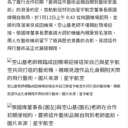
為了履行合作初期「要將這件藝術品親自開到藝術家面
前」的浪漫約定，首航航班特別由星宇航空董事長張國
煒親自執飛，於7月12日上午 8:43 從桃園機場起飛，並
順利降落東京成田機場。空山基老師不僅親赴現場迎
接，張國煒董事長更邀請大師於機艙內親筆簽名落款，
兩人在藝術機前留下了極具歷史意義的合影，見證這件
飛行藝術品正式展翅翱翔。
空山基老師親臨成田機場迎接這架自己與星宇航空共同打造的藝術機，親眼
見證作品化身翱翔天際的飛行藝術。圖片來源｜星宇航空