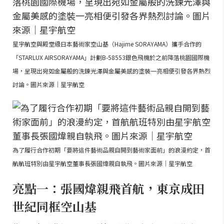
星宇航空與殿堂級日本藝術家空山基（Hajime SORAYAMA）攜手合作的
「STARLUX AIRSORAYAMA」計劃B-58553銀色飛機於之前降落桃園國際機
場，呈現出宛如金屬般的洗鍊光澤與金屬美感的塗裝一亮相便引發各界熱烈
討論。圖片來源｜星宇航空
為了履行合作初期「要將這件藝術品親自開到藝術家面前」的浪漫約定，首
航航班特別由星宇航空董事長張國煒親自執飛。圖片來源｜星宇航空
亮點一：張國煒親飛首航，東京成田
世紀同框空山基