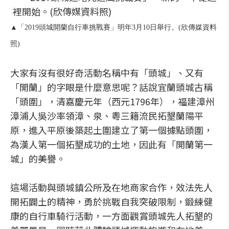
▲「2019頭城開蘭自行車挑戰賽」明年3月10日舉行。(欣傳媒資料
照)
大家有沒有很好奇活動名稱中有「頭城」、又有
「開蘭」的字眼是什麼意思呢？話說宜蘭頭城古稱
「頭圍」，清嘉慶元年（西元1796年），福建漳州
漳浦人吳沙率領漳、泉、粵三籍流民拓墾蘭陽平
原，進入平原後築起土圍建立了第一個據點頭圍，
為漢人第一個拓墾成功的土地，因此有「開蘭第一
城」的美譽。
這場活動與頭城鎮公所及在地商家合作，效法先人
開拓闢土的精神，勇於挑戰自我突破限制，鍛練健
康的自行車騎行活動，一方面觀賞頭城先人拓墾的