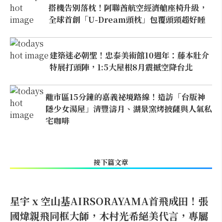
搭機告別落枕！阿聯酋航空經濟艙座椅升級，
全球首創「U-Dream頭枕」包覆頭頸超好睡
建築迷必朝聖！忠泰美術館10週年：藤本壯介
特展打頭陣，1:5大屋根8月震撼空降台北
離市區15分鐘的嘉義祕境路線！造訪「台版神
隱少女湯屋」清豐濤月、湖景窯烤披薩與人氣私
宅咖啡
接下篇文章
星宇 x 空山基AIRSORAYAMA首飛成田！張
國煒親飛同框大師，木村光希絕美代言，專屬