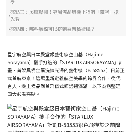
學
亮點三：美感爆棚！專屬備品與機上特調「鏡空」搶
先看
亮點四：哪些航線可以搭到這架藝術機？
星宇航空與日本殿堂級藝術家空山基（Hajime
Sorayama）攜手打造的「STARLUX AIRSORAYAMA」計
畫，首架具備金屬洗鍊光澤的藝術機（B-58553）日前正
式首航東京！這場重新定義航空美學的跨界合作，從代
言人、機上備品到首飛儀式都話題滿滿，以下為您整理
四大必看亮點。