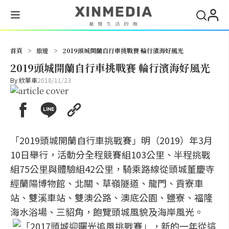
搜尋
首頁
>
旅遊
>
2019頭城開蘭自行車挑戰賽 輪行濱海好風光
2019頭城開蘭自行車挑戰賽 輪行濱海好風光
By
欣單車
2018/11/23
「2019頭城開蘭自行車挑戰賽」明（2019）年3月
10日舉行，活動分全程競賽組103公里、半程挑戰
組75公里與體驗組42公里，騎乘路線從頭城董慶寺
經蘭陽博物館、北關、草嶺隧道、龍門、貢寮車
站、雙溪車站、雙澳公路、澳底公園、鹽寮、福隆
海水浴場、三貂角，飽覽頭城風貌及海岸風光。