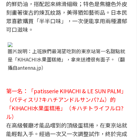
的鮮奶油，搭配起來綿滑細緻；特色是焦糖色外皮
刻畫著復古的煉瓦紋路，美得猶如藝術品。日本民
眾喜歡購買「半半口味」，一次便能享用兩種濃郁
可口滋味。
圖片說明：上班族們最渴望吃到的東京站第一名甜點就
是「KIHACHI水果蛋糕捲」，拿來送禮很有面子。（翻
攝自antenna.jp）
第一名：「patisserie KIHACHI & LE SUN PALM」
（パティスリ?キハチアンドルサンパ?ム）的
「KIHACHI水果蛋糕捲」（キハチトライフルロ?
ル）
在高級餐廳才能品嚐到的頂級蛋糕捲，在東京站就
能輕鬆入手。經過一次又一次調整試作，終於完成