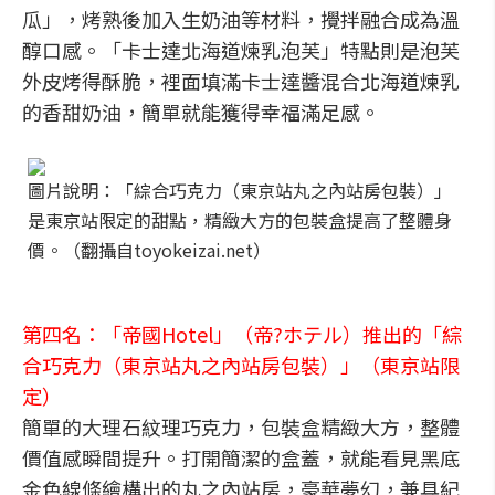
瓜」，烤熟後加入生奶油等材料，攪拌融合成為溫
醇口感。「卡士達北海道煉乳泡芙」特點則是泡芙
外皮烤得酥脆，裡面填滿卡士達醬混合北海道煉乳
的香甜奶油，簡單就能獲得幸福滿足感。
圖片說明：「綜合巧克力（東京站丸之內站房包裝）」
是東京站限定的甜點，精緻大方的包裝盒提高了整體身
價。（翻攝自toyokeizai.net）
第四名：「帝國Hotel」（帝?ホテル）推出的「綜
合巧克力（東京站丸之內站房包裝）」（東京站限
定）
簡單的大理石紋理巧克力，包裝盒精緻大方，整體
價值感瞬間提升。打開簡潔的盒蓋，就能看見黑底
金色線條繪構出的丸之內站房，豪華夢幻，兼具紀