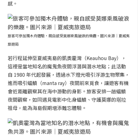
感。
旅客可參加獨木舟體驗，親自感受莫娜乘風破浪的樂趣。圖片來源｜夏威夷
旅遊局
若行程延伸至夏威夷島的凱奧霍灣（Keauhou Bay），
這裡是當地知名的魔鬼魚夜間浮潛與潛水地點；此活動
自 1980 年代起發展，透過水下燈光吸引浮游生物聚集，
進而吸引蝠鱝（manta ray）夜間前來覓食，讓遊客有機
會近距離觀察其在海中游動的身影。旅客安排一趟蝠鱝
夜間觀察，如同遇見電影中化身蝠鱝、守護莫娜的塔拉
祖母，能為海島假期增添難忘體驗。