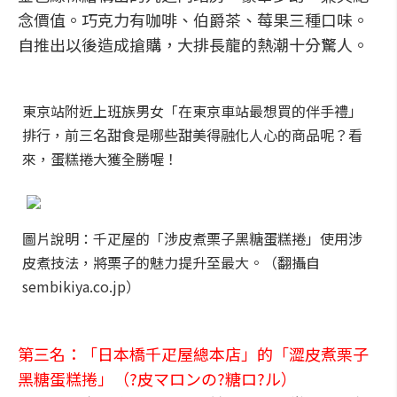
念價值。巧克力有咖啡、伯爵茶、莓果三種口味。
自推出以後造成搶購，大排長龍的熱潮十分驚人。
東京站附近上班族男女「在東京車站最想買的伴手禮」
排行，前三名甜食是哪些甜美得融化人心的商品呢？看
來，蛋糕捲大獲全勝喔！
圖片說明：千疋屋的「涉皮煮栗子黑糖蛋糕捲」使用涉
皮煮技法，將栗子的魅力提升至最大。（翻攝自
sembikiya.co.jp）
第三名：「日本橋千疋屋總本店」的「澀皮煮栗子
黑糖蛋糕捲」（?皮マロンの?糖ロ?ル）