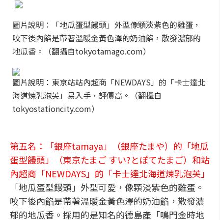
圖片說明：「地瓜蛋型饅頭」外型像顆淡紫色的雞蛋，
咬下後內餡是帶著溫暖金黃色澤的奶油餡，散發濃郁的
地瓜香。（翻攝自tokyotamago.com）
圖片說明：東京站站內超商「NEWDAYS」的「卡士達北
海道煉乳泡芙」易入手，評價高。（翻攝自
tokyostationcity.com）
第五名：「銀座tamaya」（銀座たまや）的「地瓜
蛋型饅頭」（東京たまご すい?とぽてたまご）和站
內超商「NEWDAYS」的「卡士達北海道煉乳泡芙」
「地瓜蛋型饅頭」外型可愛，像顆淡紫色的雞蛋。
咬下後內餡是帶著溫暖金黃色澤的奶油餡，散發濃
郁的地瓜香。採用的是知名的德島產「鳴門金時地