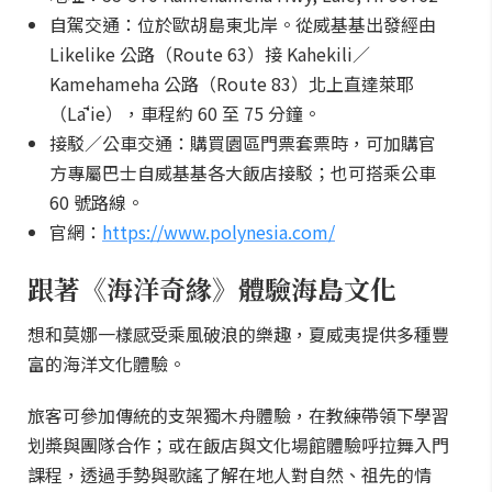
自駕交通：位於歐胡島東北岸。從威基基出發經由
Likelike 公路（Route 63）接 Kahekili／
Kamehameha 公路（Route 83）北上直達萊耶
（Lāʻie），車程約 60 至 75 分鐘。
接駁／公車交通：購買園區門票套票時，可加購官
方專屬巴士自威基基各大飯店接駁；也可搭乘公車
60 號路線。
官網：
https://www.polynesia.com/
跟著《海洋奇緣》體驗海島文化
想和莫娜一樣感受乘風破浪的樂趣，夏威夷提供多種豐
富的海洋文化體驗。
旅客可參加傳統的支架獨木舟體驗，在教練帶領下學習
划槳與團隊合作；或在飯店與文化場館體驗呼拉舞入門
課程，透過手勢與歌謠了解在地人對自然、祖先的情