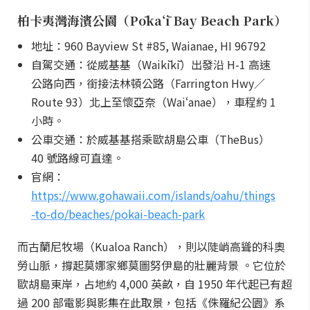
柏卡夷灣海濱公園（Pōkaʻī Bay Beach Park）
地址：960 Bayview St #85, Waianae, HI 96792
自駕交通：從威基基（Waikīkī）出發沿 H-1 高速
公路向西，銜接法林頓公路（Farrington Hwy／
Route 93）北上至懷亞奈（Waiʻanae），車程約 1
小時。
公車交通：於威基基搭乘歐胡島公車（TheBus）
40 號路線可直達。
官網：
https://www.gohawaii.com/islands/oahu/things
-to-do/beaches/pokai-beach-park
而古蘭尼牧場（Kualoa Ranch），則以陡峭高聳的科奧
勞山脈，撐起莫娜家鄉莫圖努伊島的壯麗背景 。它位於
歐胡島東岸，占地約 4,000 英畝，自 1950 年代起已有超
過 200 部電影與影集在此取景，包括《侏羅紀公園》系