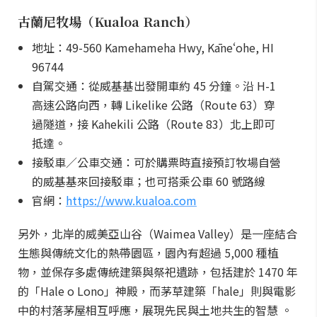
古蘭尼牧場（Kualoa Ranch）
地址：49-560 Kamehameha Hwy, Kāneʻohe, HI
96744
自駕交通：從威基基出發開車約 45 分鐘。沿 H-1
高速公路向西，轉 Likelike 公路（Route 63）穿
過隧道，接 Kahekili 公路（Route 83）北上即可
抵達。
接駁車／公車交通：可於購票時直接預訂牧場自營
的威基基來回接駁車；也可搭乘公車 60 號路線
官網：
https://www.kualoa.com
另外，北岸的威美亞山谷（Waimea Valley）是一座結合
生態與傳統文化的熱帶園區，園內有超過 5,000 種植
物，並保存多處傳統建築與祭祀遺跡，包括建於 1470 年
的「Hale o Lono」神殿，而茅草建築「hale」則與電影
中的村落茅屋相互呼應，展現先民與土地共生的智慧 。