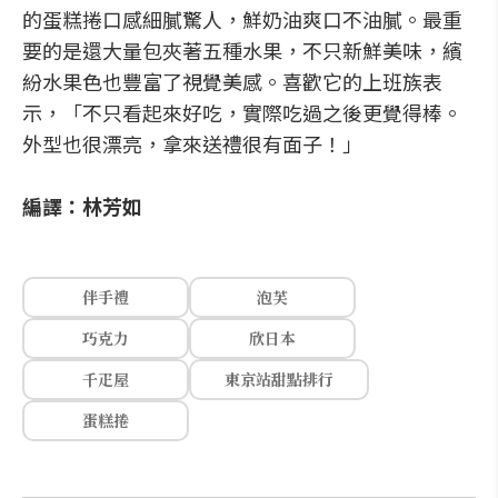
的蛋糕捲口感細膩驚人，鮮奶油爽口不油膩。最重
要的是還大量包夾著五種水果，不只新鮮美味，繽
紛水果色也豐富了視覺美感。喜歡它的上班族表
示，「不只看起來好吃，實際吃過之後更覺得棒。
外型也很漂亮，拿來送禮很有面子！」
編譯：林芳如
伴手禮
泡芙
巧克力
欣日本
千疋屋
東京站甜點排行
蛋糕捲