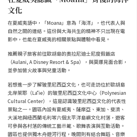
文化
在夏威夷語中，「Moana」意為「海洋」，也代表人與
自然之間的連結。這份與大海共生的精神不只出現在電
影中，也能在夏威夷的相關景點與體驗中看見。
推薦親子旅客前往歐胡島的奧拉尼迪士尼度假飯店
（Aulani, A Disney Resort & Spa），與莫娜見面合影，
並參加營火故事與兒童活動。
若想進一步了解玻里尼西亞文化，也可走訪位於歐胡島
北岸萊耶（Lāʻie）的玻里尼西亞文化中心（Polynesian
Cultural Center），這是認識玻里尼西亞文化的代表性
景點之一。園區內設有夏威夷、薩摩亞、東加、斐濟、
大溪地與紐西蘭毛利等六個太平洋島嶼文化村落，遊客
可參與各村落的傳統工藝示範、歌舞表演與互動活動。
園區也提供獨木舟遊河行程，晚間則有結合舞蹈、音樂