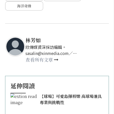
海洋奇緣
林芳如
欣傳媒資深採訪編輯。
sasalin@xinmedia.com／
happy21917@gmail.com
查看所有文章
延伸閱讀
【球場】可愛島揮桿樂 高球場兼具
專業與挑戰性