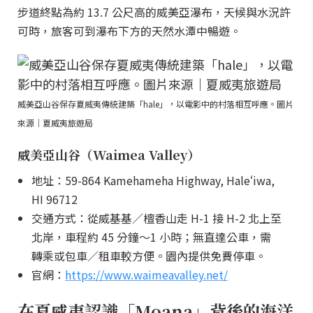
步道終點為約 13.7 公尺高的威美亞瀑布，天候與水況許
可時，旅客可到瀑布下方的天然水潭中暢遊。
威美亞山谷保存夏威夷傳統建築「hale」，以電影中的村落相互呼應。圖片
來源｜夏威夷旅遊局
威美亞山谷（Waimea Valley）
地址：59-864 Kamehameha Highway, Haleʻiwa,
HI 96712
交通方式：從威基基／檀香山走 H-1 接 H-2 北上至
北岸，車程約 45 分鐘～1 小時；無直達公車，需
轉乘或包車／租車較方便。園內提供免費停車。
官網：
https://www.waimeavalley.net/
在夏威夷認識「Moana」背後的海洋