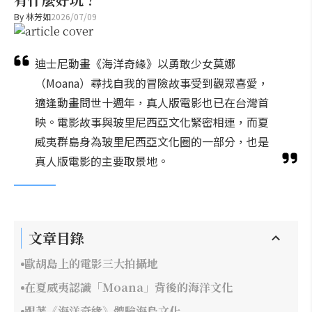
By
林芳如
2026/07/09
迪士尼動畫《海洋奇緣》以勇敢少女莫娜
（Moana）尋找自我的冒險故事受到觀眾喜愛，
適逢動畫問世十週年，真人版電影也已在台灣首
映。電影故事與玻里尼西亞文化緊密相連，而夏
威夷群島身為玻里尼西亞文化圈的一部分，也是
真人版電影的主要取景地。
文章目錄
歐胡島上的電影三大拍攝地
在夏威夷認識「Moana」背後的海洋文化
跟著《海洋奇緣》體驗海島文化