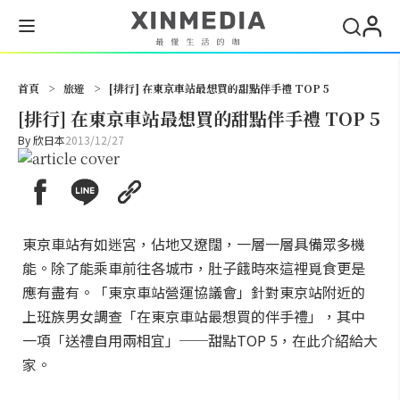
搜尋
首頁
>
旅遊
>
[排行] 在東京車站最想買的甜點伴手禮 TOP 5
[排行] 在東京車站最想買的甜點伴手禮 TOP 5
By
欣日本
2013/12/27
東京車站有如迷宮，佔地又遼闊，一層一層具備眾多機
能。除了能乘車前往各城市，肚子餓時來這裡覓食更是
應有盡有。「東京車站營運協議會」針對東京站附近的
上班族男女調查「在東京車站最想買的伴手禮」，其中
一項「送禮自用兩相宜」──甜點TOP 5，在此介紹給大
家。