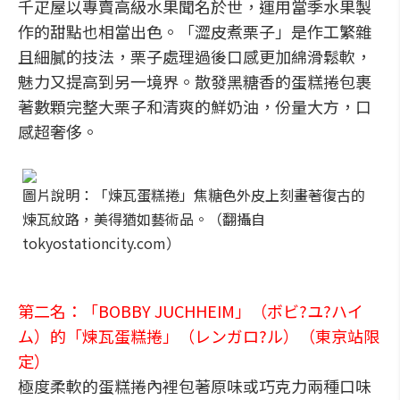
千疋屋以專賣高級水果聞名於世，運用當季水果製
作的甜點也相當出色。「澀皮煮栗子」是作工繁雜
且細膩的技法，栗子處理過後口感更加綿滑鬆軟，
魅力又提高到另一境界。散發黑糖香的蛋糕捲包裹
著數顆完整大栗子和清爽的鮮奶油，份量大方，口
感超奢侈。
圖片說明：「煉瓦蛋糕捲」焦糖色外皮上刻畫著復古的
煉瓦紋路，美得猶如藝術品。（翻攝自
tokyostationcity.com）
第二名：「BOBBY JUCHHEIM」（ボビ?ユ?ハイ
ム）的「煉瓦蛋糕捲」（レンガロ?ル）（東京站限
定）
極度柔軟的蛋糕捲內裡包著原味或巧克力兩種口味