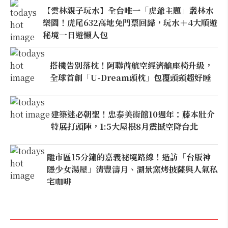
【雲林親子玩水】全台唯一「虎爺主題」叢林水
樂園！虎尾632高地免門票回歸，玩水＋4大順遊
秘境一日遊懶人包
搭機告別落枕！阿聯酋航空經濟艙座椅升級，
全球首創「U-Dream頭枕」包覆頭頸超好睡
建築迷必朝聖！忠泰美術館10週年：藤本壯介
特展打頭陣，1:5大屋根8月震撼空降台北
離市區15分鐘的嘉義祕境路線！造訪「台版神
隱少女湯屋」清豐濤月、湖景窯烤披薩與人氣私
宅咖啡