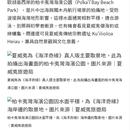
歐胡島西岸的柏卡夷灣海濱公園（Pōkaʻī Bay Beach
Park），是片中出海與獨木舟航行場景的拍攝地，受防
波堤與海灣地形影響，這裡水面通常相對平穩，適合游
泳、划槳與初學者衝浪，也有機會看見夏威夷僧海豹或
綠蠵龜。周邊還可見夏威夷傳統宗教遺址 Kuʻilioloa
Heiau，兼具自然景觀與文化意義。
夏威夷為《海洋奇緣》真人版主要取景地，此為拍攝出海畫面的柏卡夷灣海
濱公園。圖片來源｜夏威夷旅遊局
柏卡夷灣海濱公園因水面平穩，為《海洋奇緣》海岸邊的取景地。圖片來源
｜夏威夷旅遊局