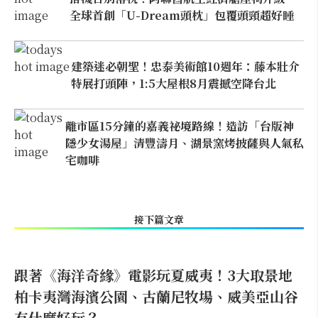
全球首創「U-Dream頭枕」包覆頭頸超好睡
建築迷必朝聖！忠泰美術館10週年：藤本壯介
特展打頭陣，1:5大屋根8月震撼空降台北
離市區15分鐘的嘉義祕境路線！造訪「台版神
隱少女湯屋」清豐濤月、湖景窯烤披薩與人氣私
宅咖啡
接下篇文章
跟著《海洋奇緣》電影玩夏威夷！3大取景地
柏卡夷灣海濱公園、古蘭尼牧場、威美亞山谷
有什麼好玩？