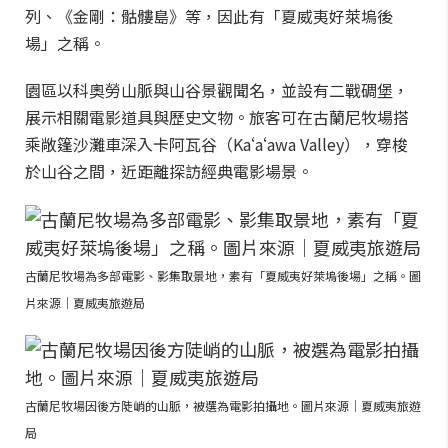
列、《金剛：骷髏島》等，因此有「夏威夷好萊塢後
場」之稱。
園區以科奧勞山脈與山谷景觀聞名，並設有二戰碉堡，
展示相關電影道具與歷史文物。旅客可在古蘭尼牧場搭
乘敞篷沙灘車深入卡阿瓦谷（Kaʻaʻawa Valley），穿梭
於山谷之間，近距離探訪經典電影場景。
古蘭尼牧場為多部電影、影集取景地，素有「夏威夷好萊塢後場」之稱。圖
片來源｜夏威夷旅遊局
古蘭尼牧場因後方陡峭的山脈，被選為電影拍攝地。圖片來源｜夏威夷旅遊
局