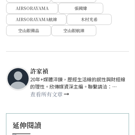
AIRSORAYAMA
張國煒
AIRSORAYAMA航線
木村光希
空山銀備品
空山銀航線
許家禎
20年+媒體淬鍊，歷經生活線的感性與財經線
的理性。欣傳媒資深主編。聯繫請洽：
nellyhsu@xinmedia.com
查看所有文章
延伸閱讀