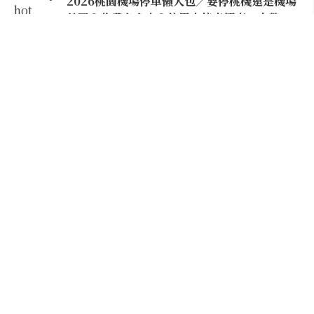
2026桃園機場停車懶人包／要停桃機還是機場
外圍？收費各多少？信用卡停車優惠一次整
理！
【雲林親子玩水】全台唯一「虎爺主題」叢林水
樂園！虎尾632高地免門票回歸，玩水＋4大順遊
秘境一日遊懶人包
搭機告別落枕！阿聯酋航空經濟艙座椅升級，
全球首創「U-Dream頭枕」包覆頭頸超好睡
建築迷必朝聖！忠泰美術館10週年：藤本壯介
特展打頭陣，1:5大屋根8月震撼空降台北
離市區15分鐘的嘉義祕境路線！造訪「台版神
隱少女湯屋」清豐濤月、湖景窯烤披薩與人氣私
宅咖啡