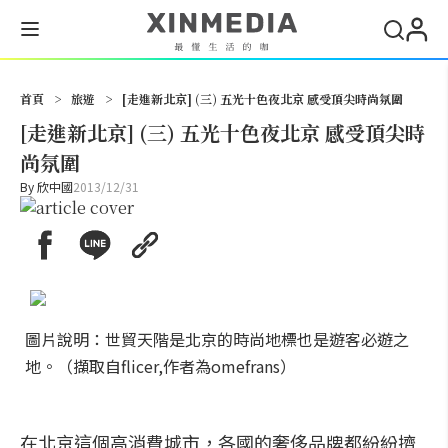
搜尋
首頁
>
旅遊
>
[走進新北京] (三) 五光十色夜北京 感受頂尖時尚氛圍
[走進新北京] (三) 五光十色夜北京 感受頂尖時
尚氛圍
By
欣中國
2013/12/31
圖片說明：世貿天階是北京的時尚地標也是遊客必遊之
地。（擷取自flicer,作者為omefrans）
在北京這個高消費城市，各國的奢侈品牌都紛紛擠