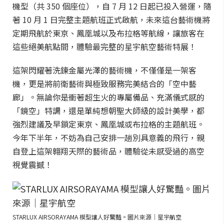
機型（共 350 個座位），自 7 月 12 日起已投入營運，隨
著 10 月 1 日完整主題航班正式啟航，未來這台藝術機將
定期飛航於東京、鳳凰城以及布拉格等航線，讓旅客在
這些絕美航點間，體驗最完整的星宇航空藝術特展！
這架閃耀著洗鍊金屬光澤的藝術機，不僅僅是一架客
機，更是將前衛藝術與極致服務完美結合的「空中藝
廊」。無論你是衝著超生火的專屬備品、充滿儀式感的
「鏡空」特調，還是單純想朝聖大師級的設計美學，都
強烈建議及早鎖定東京、鳳凰城或布拉格的主題航班。
今年下半年，不妨為自己安排一趟別具意義的飛行，親
自登上這架翱翔天際的藝術品，體驗從未感受過的高空
視覺震撼！
STARLUX AIRSORAYAMA 模型讓人好驚豔。圖片來源｜星宇航空