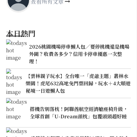
查看所有文章
本日熱門
2026桃園機場停車懶人包／要停桃機還是機場
外圍？收費各多少？信用卡停車優惠一次整
理！
【雲林親子玩水】全台唯一「虎爺主題」叢林水
樂園！虎尾632高地免門票回歸，玩水＋4大順遊
秘境一日遊懶人包
搭機告別落枕！阿聯酋航空經濟艙座椅升級，
全球首創「U-Dream頭枕」包覆頭頸超好睡