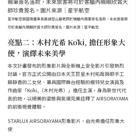
星宇航空張國煒董事長邀請空山基老師於機艙內親筆簽名落款，未來旅客將
可於客艙內親眼欣賞大師珍貴簽名。圖片來源｜星宇航空
亮點二：木村光希 Kōki, 擔任形象大
使，演繹未來美學
本次計畫發布的形象影片與全新機上安全影片引發熱烈
討論。官方正式公開由日本天王巨星木村拓哉與歌手工
藤靜香的二女兒、兼具國際舞台經驗的模特兒女演員及
作曲家「Kōki,（木村光希）」擔任主演，身為新世代代
表的她，以絕美的姿態與氣場完美詮釋了 AIRSORAYAMA
的前衛視覺體驗。
STARLUX AIRSORAYAMA形象影片，由光希擔任形象大
使