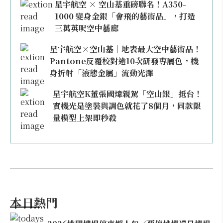
星宇航空 × 空山基重磅聯名！A350-
1000 變身金銀「會飛的藝術品」，打造
三萬英呎空中藝廊
星宇航空×空山基｜地表最大空中藝術品！
Pantone反覆校對逾10次研發專屬色，機
身折射「液態金屬」流動光澤
星宇航空K董張國煒親駕「空山銀」抵台！
實機光是塗裝與調色就花了8個月，同款限
量模型上架即秒殺
本日熱門