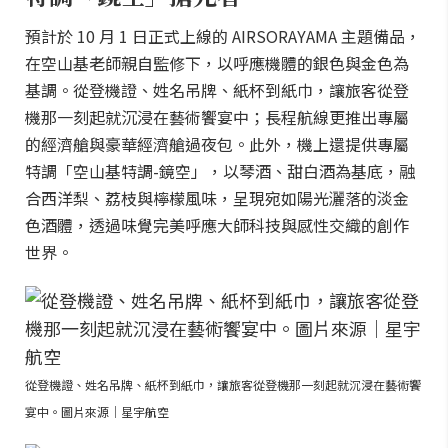
預計於 10 月 1 日正式上線的 AIRSORAYAMA 主題備品，
在空山基老師親自監修下，以呼應機體的銀色與金色為
基調。從登機證、姓名吊牌、紙杯到紙巾，讓旅客從登
機那一刻起就沉浸在藝術饗宴中；長程航線更推出專屬
的經濟艙與豪華經濟艙過夜包。此外，機上還提供專屬
特調「空山基特調-鏡空」，以琴酒、甜白酒為基底，融
合西洋梨、荔枝與檸檬風味，呈現宛如陽光灑落的淡金
色酒體，透過味覺完美呼應大師科技與感性交織的創作
世界。
從登機證、姓名吊牌、紙杯到紙巾，讓旅客從登機那一刻起就沉浸在藝術饗
宴中。圖片來源｜星宇航空