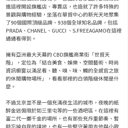
進這裡開設旗艦店、專賣店，也造就了許多特殊的
景觀與購物經驗，坐落在華貿中心的新光天地聚集
了90個國際頂級品牌、938個全球知名品牌，包括
PRADA、CHANEL、GUCCI 、S.FREEAGAMO在這裡
通通看得到。
擁有亞洲最大天幕的 CBD旗艦商業街「世貿天
階」，定位為「結合美食、娛樂、空間藝術、時尚
資訊櫥窗以滿足看、聽、嗅、味、觸的全感官之旅
的休閒購物場所」，看看那裡的白領階級休閒是什
麼。
不過北京並不是一個充滿夜生活的城市，夜晚的紙
醉金迷侷限於如三里屯等的一些酒吧區，在這裡有
富二代一擲千金的場所，也有那些充斥重節奏、暫
時忘掉自我的境地，也有一些堅守著用吉他與小歌