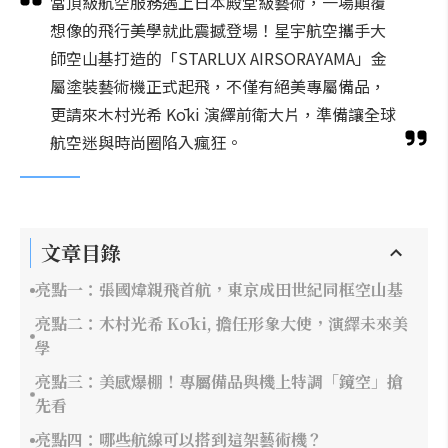
當頂級航空服務遇上日本殿堂級藝術，一場顛覆
想像的飛行美學就此震撼登場！星宇航空攜手大
師空山基打造的「STARLUX AIRSORAYAMA」金
屬塗裝藝術機正式起飛，不僅有絕美專屬備品，
更請來木村光希 Kōki 演繹前衛大片，準備讓全球
航空迷與時尚圈陷入瘋狂。
文章目錄
亮點一：張國煒親飛首航，東京成田世紀同框空山基
亮點二：木村光希 Kōki, 擔任形象大使，演繹未來美
學
亮點三：美感爆棚！專屬備品與機上特調「鏡空」搶
先看
亮點四：哪些航線可以搭到這架藝術機？