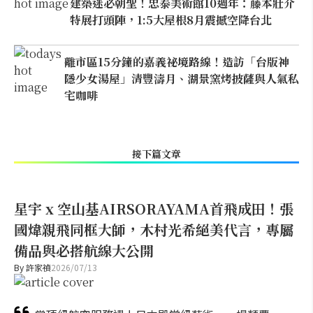
建築迷必朝聖！忠泰美術館10週年：藤本壯介
特展打頭陣，1:5大屋根8月震撼空降台北
離市區15分鐘的嘉義祕境路線！造訪「台版神
隱少女湯屋」清豐濤月、湖景窯烤披薩與人氣私
宅咖啡
接下篇文章
星宇 x 空山基AIRSORAYAMA首飛成田！張
國煒親飛同框大師，木村光希絕美代言，專屬
備品與必搭航線大公開
By
許家禎
2026/07/13