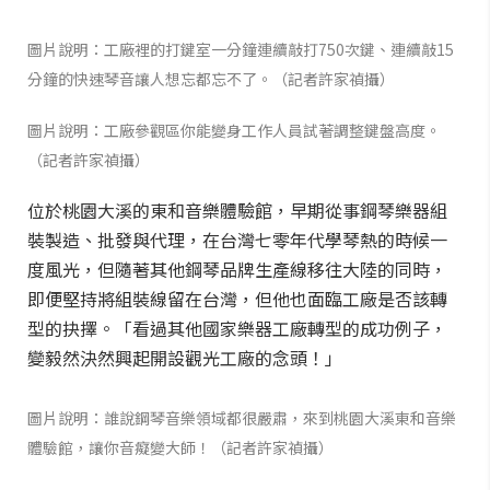
圖片說明：工廠裡的打鍵室一分鐘連續敲打750次鍵、連續敲15
分鐘的快速琴音讓人想忘都忘不了。（記者許家禎攝）
圖片說明：工廠參觀區你能變身工作人員試著調整鍵盤高度。
（記者許家禎攝）
位於桃園大溪的東和音樂體驗館，早期從事鋼琴樂器組
裝製造、批發與代理，在台灣七零年代學琴熱的時候一
度風光，但隨著其他鋼琴品牌生產線移往大陸的同時，
即便堅持將組裝線留在台灣，但他也面臨工廠是否該轉
型的抉擇。「看過其他國家樂器工廠轉型的成功例子，
變毅然決然興起開設觀光工廠的念頭！」
圖片說明：誰說鋼琴音樂領域都很嚴肅，來到桃園大溪東和音樂
體驗館，讓你音癡變大師！（記者許家禎攝）