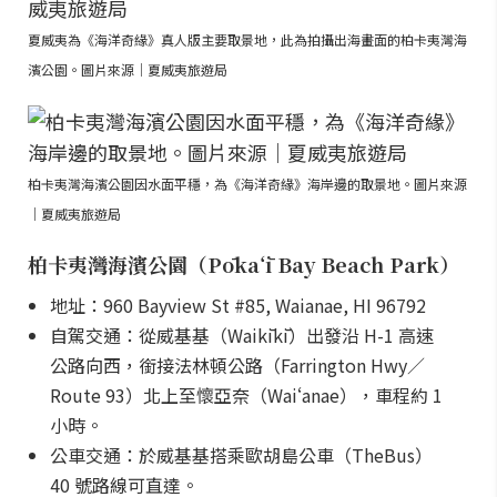
夏威夷為《海洋奇緣》真人版主要取景地，此為拍攝出海畫面的柏卡夷灣海
濱公園。圖片來源｜夏威夷旅遊局
柏卡夷灣海濱公園因水面平穩，為《海洋奇緣》海岸邊的取景地。圖片來源
｜夏威夷旅遊局
柏卡夷灣海濱公園（Pōkaʻī Bay Beach Park）
地址：960 Bayview St #85, Waianae, HI 96792
自駕交通：從威基基（Waikīkī）出發沿 H-1 高速
公路向西，銜接法林頓公路（Farrington Hwy／
Route 93）北上至懷亞奈（Waiʻanae），車程約 1
小時。
公車交通：於威基基搭乘歐胡島公車（TheBus）
40 號路線可直達。