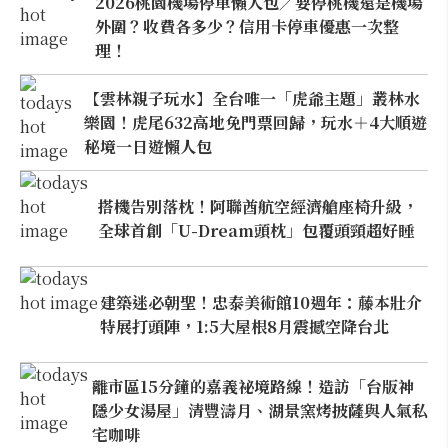
2026桃園機場停車懶人包／要停桃機還是機場
外圍？收費各多少？信用卡停車優惠一次整
理！
【雲林親子玩水】全台唯一「虎爺主題」叢林水
樂園！虎尾632高地免門票回歸，玩水＋4大順遊
秘境一日遊懶人包
搭機告別落枕！阿聯酋航空經濟艙座椅升級，
全球首創「U-Dream頭枕」包覆頭頸超好睡
建築迷必朝聖！忠泰美術館10週年：藤本壯介
特展打頭陣，1:5大屋根8月震撼空降台北
離市區15分鐘的嘉義祕境路線！造訪「台版神
隱少女湯屋」清豐濤月、湖景窯烤披薩與人氣私
宅咖啡