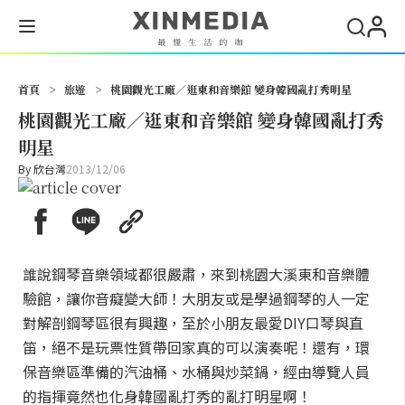
搜尋
首頁
>
旅遊
>
桃園觀光工廠／逛東和音樂館 變身韓國亂打秀明星
桃園觀光工廠／逛東和音樂館 變身韓國亂打秀
明星
By
欣台灣
2013/12/06
誰說鋼琴音樂領域都很嚴肅，來到桃園大溪東和音樂體
驗館，讓你音癡變大師！大朋友或是學過鋼琴的人一定
對解剖鋼琴區很有興趣，至於小朋友最愛DIY口琴與直
笛，絕不是玩票性質帶回家真的可以演奏呢！還有，環
保音樂區準備的汽油桶、水桶與炒菜鍋，經由導覽人員
的指揮竟然也化身韓國亂打秀的亂打明星啊！