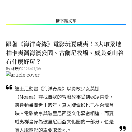
接下篇文章
跟著《海洋奇緣》電影玩夏威夷！3大取景地
柏卡夷灣海濱公園、古蘭尼牧場、威美亞山谷
有什麼好玩？
By
林芳如
2026/07/09
迪士尼動畫《海洋奇緣》以勇敢少女莫娜
（Moana）尋找自我的冒險故事受到觀眾喜愛，
適逢動畫問世十週年，真人版電影也已在台灣首
映。電影故事與玻里尼西亞文化緊密相連，而夏
威夷群島身為玻里尼西亞文化圈的一部分，也是
真人版電影的主要取景地。