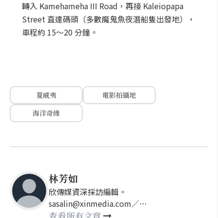
轉入 Kamehameha III Road，再接 Kaleiopapa
Street 直達碼頭（多數魔鬼魚夜潛船隻出發地），
車程約 15～20 分鐘。
夏威夷
電影拍攝地
海洋奇緣
林芳如
欣傳媒資深採訪編輯。
sasalin@xinmedia.com／
happy21917@gmail.com
查看所有文章