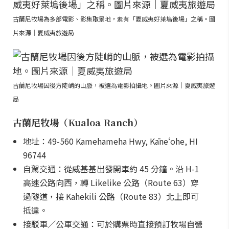
古蘭尼牧場為多部電影、影集取景地，素有「夏威夷好萊塢後場」之稱。圖
片來源｜夏威夷旅遊局
古蘭尼牧場因後方陡峭的山脈，被選為電影拍攝地。圖片來源｜夏威夷旅遊
局
古蘭尼牧場（Kualoa Ranch）
地址：49-560 Kamehameha Hwy, Kāneʻohe, HI
96744
自駕交通：從威基基出發開車約 45 分鐘。沿 H-1
高速公路向西，轉 Likelike 公路（Route 63）穿
過隧道，接 Kahekili 公路（Route 83）北上即可
抵達。
接駁車／公車交通：可於購票時直接預訂牧場自營