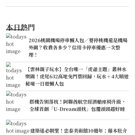
本日熱門
2026桃園機場停車懶人包／要停桃機還是機場
外圍？收費各多少？信用卡停車優惠一次整
理！
【雲林親子玩水】全台唯一「虎爺主題」叢林水
樂園！虎尾632高地免門票回歸，玩水＋4大順遊
秘境一日遊懶人包
搭機告別落枕！阿聯酋航空經濟艙座椅升級，
全球首創「U-Dream頭枕」包覆頭頸超好睡
建築迷必朝聖！忠泰美術館10週年：藤本壯介