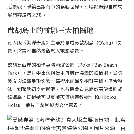
脈景觀，構築出銀幕中的島嶼世界，召喚影迷親自前來
展開尋路者之旅 。
歐胡島上的電影三大拍攝地
真人版《海洋奇緣》主要於夏威夷歐胡島（Oʻahu）取
景，將當地自然景觀融入電影場景。
歐胡島西岸的柏卡夷灣海濱公園（Pōkaʻī Bay Beach
Park），是片中出海與獨木舟航行場景的拍攝地，受防
波堤與海灣地形影響，這裡水面通常相對平穩，適合游
泳、划槳與初學者衝浪，也有機會看見夏威夷僧海豹或
綠蠵龜。周邊還可見夏威夷傳統宗教遺址 Kuʻilioloa
Heiau，兼具自然景觀與文化意義。