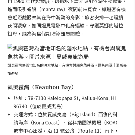
自 1980 年代起發展，透過水下燈光吸引浮游生物聚集，
進而吸引蝠鱝（manta ray）夜間前來覓食，讓遊客有機
會近距離觀察其在海中游動的身影。旅客安排一趟蝠鱝
夜間觀察，如同遇見電影中化身蝠鱝、守護莫娜的塔拉
祖母，能為海島假期增添難忘體驗。
凱奧霍灣為當地知名的潛水地點，有機會與魔鬼魚共游。圖片來源｜夏威夷
旅遊局
凱奧霍灣（Keauhou Bay）
地址：78-7130 Kaleiopapa St, Kailua-Kona, HI
96740（位於夏威夷島）
交通方式：位於夏威夷島（Big Island）西側的科
納海岸（Kona Coast）。從科納國際機場（KOA）
或市中心出發，沿 11 號公路（Route 11）南下，