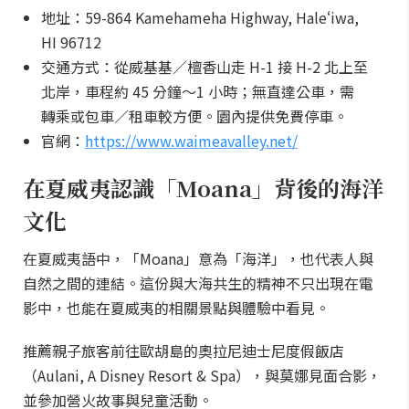
地址：59-864 Kamehameha Highway, Haleʻiwa,
HI 96712
交通方式：從威基基／檀香山走 H-1 接 H-2 北上至
北岸，車程約 45 分鐘～1 小時；無直達公車，需
轉乘或包車／租車較方便。園內提供免費停車。
官網：
https://www.waimeavalley.net/
在夏威夷認識「Moana」背後的海洋
文化
在夏威夷語中，「Moana」意為「海洋」，也代表人與
自然之間的連結。這份與大海共生的精神不只出現在電
影中，也能在夏威夷的相關景點與體驗中看見。
推薦親子旅客前往歐胡島的奧拉尼迪士尼度假飯店
（Aulani, A Disney Resort & Spa），與莫娜見面合影，
並參加營火故事與兒童活動。