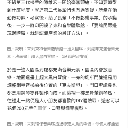
不過第三代接手的陳維宏一開始毫無頭緒，不知要轉型
到什麼程度，就連第二代長輩們也有過質疑。所幸在他
勤做功課、考察後，給了長輩「不做虧錢事業」的承諾
後，一步一腳印開設了東和音樂體驗館，「要讓民眾邊
玩邊體驗，就是認識產業的最好方法」。
圖片說明：來到東和音樂體驗館一進入園區，到處都充滿音樂元
素，地面畫上超大黑白琴鍵。（記者許家禎攝）
於是一進入園區到處都充滿音樂元素，園區內會放音
樂、地面還畫上超大黑白琴鍵，一旁的廁所門簾還是用
調整鋼琴音槌前後位置的「克夫斯坦」，門口聖誕樹也
都是用鋼琴零件製作而成。而這裡一樓是骨董鋼琴區、
往裡走一點便是大小朋友都喜歡的DIY體驗區，遊客可以
花個200元手作直笛、口琴與鋼琴模型。
圖片說明：來到環保音樂區透過導覽人員的帶領，每個人都能變