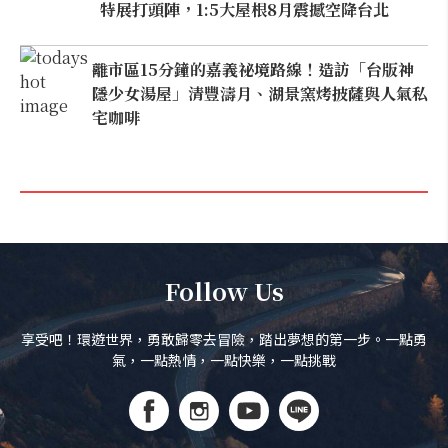
特展打頭陣，1:5大屋根8月震撼空降台北
離市區15分鐘的嘉義祕境路線！造訪「台版神
隱少女湯屋」清豐濤月、湖景窯烤披薩與人氣私
宅咖啡
Follow Us
享受吧！環遊世界，勇敢歸零去冒險，踏出夢想的第一步。一點勇
氣，一點熱情，一點快樂，一點挑戰