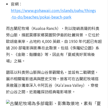
官網：
https://www.gohawaii.com/islands/oahu/things
-to-do/beaches/pokai-beach-park
而古蘭尼牧場（Kualoa Ranch），則以陡峭高聳的科奧
勞山脈，撐起莫娜家鄉莫圖努伊島的壯麗背景 。它位於
歐胡島東岸，占地約 4,000 英畝，自 1950 年代起已有超
過 200 部電影與影集在此取景，包括《侏羅紀公園》系
列、《金剛：骷髏島》等，因此有「夏威夷好萊塢後
場」之稱。
園區以科奧勞山脈與山谷景觀聞名，並設有二戰碉堡，
展示相關電影道具與歷史文物。旅客可在古蘭尼牧場搭
乘敞篷沙灘車深入卡阿瓦谷（Kaʻaʻawa Valley），穿梭
於山谷之間，近距離探訪經典電影場景。