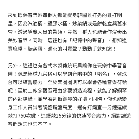
來到環保音樂區每個人都能變身韓國亂打秀的亂打明
星，因為汽油桶、塑膠水桶、炒菜鍋或是餅乾盒與舊水
管，透過導覽人員的帶領，竟然一群人也能合作演奏出
美妙音樂。同時，這裡也有「記憶中的聲音」，想知道
賣麻糬、糖葫蘆、麵茶的叫賣聲？動動手就知道！
另外，這裡也有各式木製傳統玩具讓你在玩樂中學習音
樂！像是棒球九宮格可以學到音階中的「唱名」，彈珠
台可以練習聽力，至於套圈圈則可以學會各種音樂符號
呢！至於工廠參觀區藉由參觀製造流程，就能了解鋼琴
的內部結構，並學著判斷鋼琴的好壞。同時，你也能變
身工作人員試著調整鍵盤高度，還有打鍵室一分鐘連續
敲打750次鍵、連續敲15分鐘的快速琴音魔力，絕對讓遊
客們想忘也忘不了。