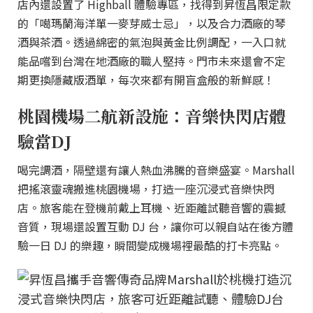
店內還設置了 Highball 體驗專區，找得到昇恆昌限定款
的「噶瑪蘭海洋單一麥芽威士忌」，以及合力酒廠的琴
酒與茶酒。透過綿密的氣泡與黃金比例調配，一入口就
能品嚐到台灣在地酒廠的職人堅持。門市未來還會不定
期更換隱藏版酒單，每次來都有開盲盒般的新鮮感！
桃園機場二航新設施：音樂快閃店體
驗當DJ
喝完調酒，隔壁還有讓人熱血沸騰的音樂盛宴。Marshall
把搖滾靈魂搬進桃園機場，打造一座沉浸式音樂快閃
店。旅客能在登機前戴上耳機、近距離試聽音響的震撼
音質，現場還設置互動 DJ 台，讓你可以親自站在後方體
驗一日 DJ 的樂趣，瞬間變成機場裡最酷的打卡亮點。