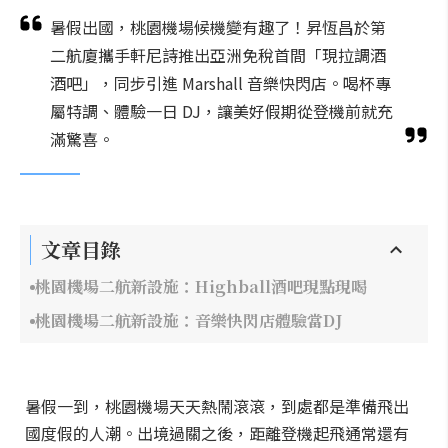
暑假出國，桃園機場候機變有趣了！昇恆昌於第
二航廈攜手軒尼詩推出亞洲免稅首間「現拉調酒
酒吧」，同步引進 Marshall 音樂快閃店。喝杯專
屬特調、體驗一日 DJ，讓美好假期從登機前就充
滿驚喜。
文章目錄
桃園機場二航新設施：Highball酒吧現點現喝
桃園機場二航新設施：音樂快閃店體驗當DJ
暑假一到，桃園機場天天熱鬧滾滾，到處都是準備飛出
國度假的人潮。出境過關之後，距離登機起飛通常還有