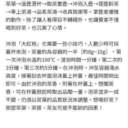
茶葉→溫壺燙杯→取茶置壺→沖泡入壺→提壺斟茶
→奉上茶湯→品茗茶湯→收具致謝等。掌壺者優雅
的動作，除了讓人看得目不轉睛外，也讓賓客不僅
喝到好茶，也沉澱了心情。
沖泡「大紅袍」也需要一些小技巧，人數少時可採
蓋杯來泡，茶量約為容器的一半（約8g~10g），第
一次沖泡水溫約100℃，浸泡時間一分鐘，第二次約
3分鐘，第三次約5分鐘。在沖泡時，沖至容器滿水
高度，接著刮去杯面泡沫蓋上杯蓋，最佳時間倒出
即可。由於沖泡的茶香，附著在杯蓋上，想聞茶
香，可在杯蓋掀起時取出品聞一番。泡茶並非一成
不變，仍須以茶葉的品質狀況來調整。想喝好茶？
那麼茶葉、茶道、茶友可是不能缺的因素！