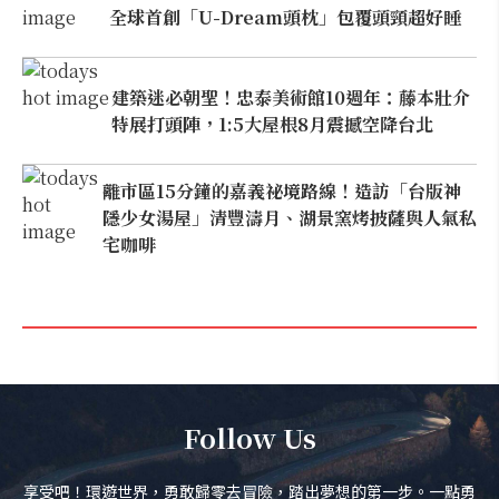
全球首創「U-Dream頭枕」包覆頭頸超好睡
建築迷必朝聖！忠泰美術館10週年：藤本壯介
特展打頭陣，1:5大屋根8月震撼空降台北
離市區15分鐘的嘉義祕境路線！造訪「台版神
隱少女湯屋」清豐濤月、湖景窯烤披薩與人氣私
宅咖啡
Follow Us
享受吧！環遊世界，勇敢歸零去冒險，踏出夢想的第一步。一點勇