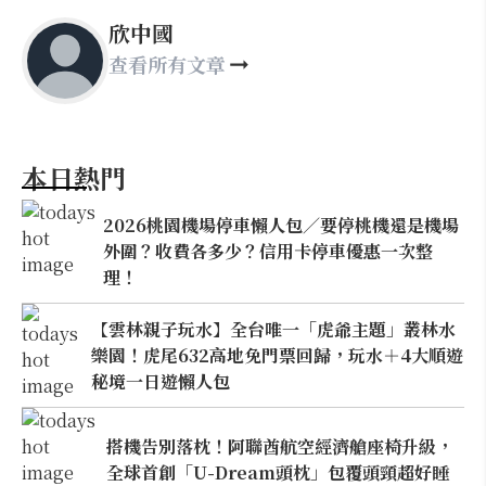
欣中國
查看所有文章
本日熱門
2026桃園機場停車懶人包／要停桃機還是機場
外圍？收費各多少？信用卡停車優惠一次整
理！
【雲林親子玩水】全台唯一「虎爺主題」叢林水
樂園！虎尾632高地免門票回歸，玩水＋4大順遊
秘境一日遊懶人包
搭機告別落枕！阿聯酋航空經濟艙座椅升級，
全球首創「U-Dream頭枕」包覆頭頸超好睡