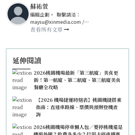
蘇祐萱
編輯企劃。 聯繫請洽：
maysu@xinmedia.com /
may860527@gmail.com
查看所有文章
延伸閱讀
2026桃園機場最新「第三航廈」美食更
新！第一航廈、第二航廈、第三航廈美食
餐廳全攻略
【2026 機場捷運時刻表】桃園機捷搭乘
指南：直達車路線、票價與預辦登機查
詢
2026桃園機場停車懶人包／要停桃機還是
機場外圍？收費各多少？信用卡停車優惠