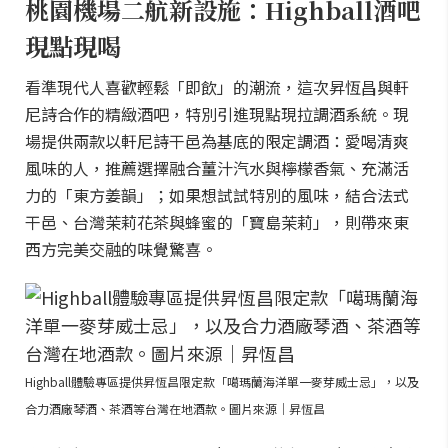
桃園機場二航新設施：Highball酒吧
現點現喝
看準現代人喜歡輕鬆「即飲」的潮流，這次昇恆昌與軒
尼詩合作的精緻酒吧，特別引進現點現拉調酒系統。現
場提供兩款以軒尼詩干邑為基底的限定調酒：愛喝清爽
風味的人，推薦選擇融合薑汁汽水與檸檬香氣、充滿活
力的「東方姜韻」；如果想試試特別的風味，結合法式
干邑、台灣茉莉花茶與蜂蜜的「寶島茉莉」，則帶來東
西方完美交融的味覺驚喜。
Highball體驗專區提供昇恆昌限定款「噶瑪蘭海洋單一麥芽威士忌」，以及
合力酒廠琴酒、茶酒等台灣在地酒款。圖片來源｜昇恆昌