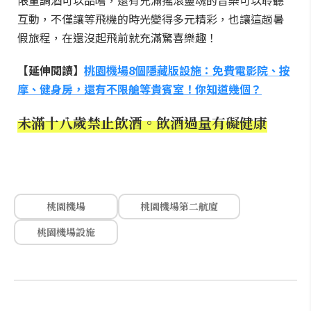
限量調酒可以品嚐，還有充滿搖滾靈魂的音樂可以聆聽
互動，不僅讓等飛機的時光變得多元精彩，也讓這趟暑
假旅程，在還沒起飛前就充滿驚喜樂趣！
【延伸閱讀】
桃園機場8個隱藏版設施：免費電影院、按
摩、健身房，還有不限艙等貴賓室！你知道幾個？
未滿十八歲禁止飲酒。飲酒過量有礙健康
桃園機場
桃園機場第二航廈
桃園機場設施