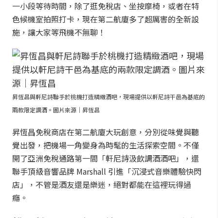
一小段等待時間，除了逛免稅店、坐按摩椅，或者在特
色候機室拍照打卡，現在第二航廈多了超厲害的全新設
施，讓大家等飛機不無聊！
昇恆昌與軒尼詩聯手於桃機打造精緻酒吧，現場提供以軒尼詩干邑為基底的
兩款限定調酒。圖片來源｜昇恆昌
昇恆昌免稅商店在第二航廈大玩創意，分別從味覺與聽
覺出發，把機場一角變身為時髦的生活探索空間。不僅
開了亞洲免稅通路第一間「軒尼詩汲飲調酒酒吧」，還
聯手頂級音響品牌 Marshall 引進「沉浸式音樂體驗快閃
店」，不管是酒友還是樂迷，絕對都能在這裡玩得過
癮。