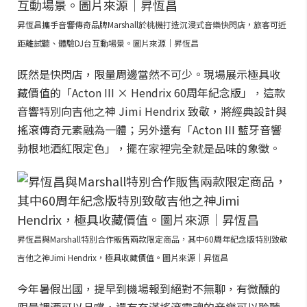
昇恆昌攜手音響傳奇品牌Marshall於桃機打造沉浸式音樂快閃店，旅客可近
距離試聽、體驗DJ台互動場景。圖片來源｜昇恆昌
既然是快閃店，限量周邊當然不可少。現場展示極具收
藏價值的「Acton III × Hendrix 60周年紀念版」，這款
音響特別向吉他之神 Jimi Hendrix 致敬，將經典設計與
搖滾傳奇元素融為一體；另外還有「Acton III 藍牙音響
勃根地酒紅限定色」，擺在家裡完全就是品味的象徵。
昇恆昌與Marshall特別合作販售兩款限定商品，其中60周年紀念版特別致敬
吉他之神Jimi Hendrix，極具收藏價值。圖片來源｜昇恆昌
今年暑假出國，提早到機場報到絕對不無聊，有微醺的