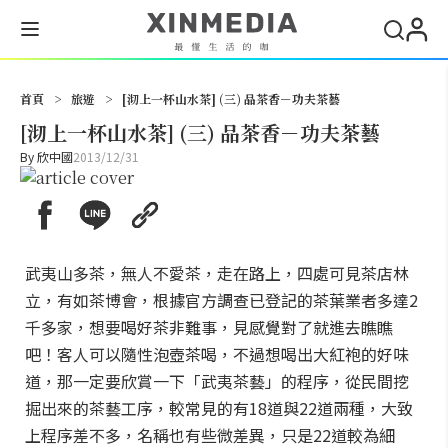
搜尋
首頁
>
旅遊
>
[沏上一杯山水茶] (三) 品茶香－功夫茶藝
[沏上一杯山水茶] (三) 品茶香－功夫茶藝
By
欣中國
2013/12/31
武夷山多茶，無人不愛茶，走在路上，四處可見茶店林
立，有如茶博會，根據官方調查已登記的茶葉業者多達2
千多家，想要喝好茶非難事，見感覺對了就進去瞧瞧
吧！客人可以隨性泡壺茶喝，不過想喝出大紅袍的好味
道，那一定要欣賞一下「武夷茶藝」的程序，從民間挖
掘出來的茶藝工序，較常見的有18道與22道兩種，大致
上程序差不多，名稱也有些微差異，只是22道較為細