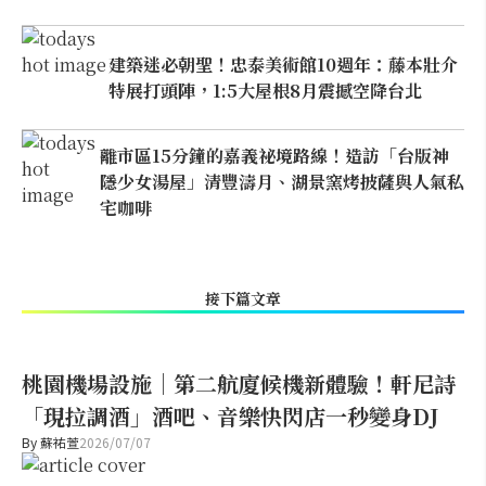
建築迷必朝聖！忠泰美術館10週年：藤本壯介
特展打頭陣，1:5大屋根8月震撼空降台北
離市區15分鐘的嘉義祕境路線！造訪「台版神
隱少女湯屋」清豐濤月、湖景窯烤披薩與人氣私
宅咖啡
接下篇文章
桃園機場設施｜第二航廈候機新體驗！軒尼詩
「現拉調酒」酒吧、音樂快閃店一秒變身DJ
By
蘇祐萱
2026/07/07