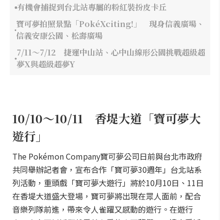
有機會捕捉到台北站專屬的粉紅裝扮皮卡丘
寶可夢拍照景點「PokéXciting!」 現身信義廣場、
信義安康公園、松壽廣場
7/11～7/12 捷運中山站、心中山線形公園挑戰超級超
夢X與超級超夢Y
10/10～10/11 香堤大道「寶可夢大
遊行」
The Pokémon Company寶可夢公司日前與台北市政府
共同舉辦記者會，宣布合作「寶可夢30週年」台北站系
列活動，重頭戲「寶可夢大遊行」將於10月10日、11日
在香堤大道盛大登場，寶可夢將出現在眾人面前，配合
音樂列隊前進，帶來令人雀躍又感動的遊行。在遊行