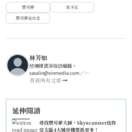
寶可夢
皮卡丘
寶可夢在台北
林芳如
欣傳媒資深採訪編輯。
sasalin@xinmedia.com／
happy21917@gmail.com
查看所有文章
延伸閱讀
尋找寶可夢大師，Skyscanner送你
亞太區4大城市機票抓更多！