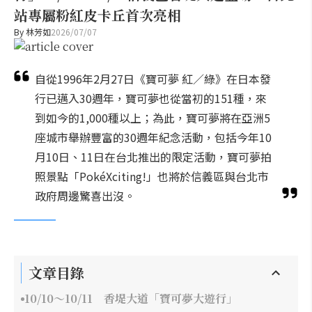
站專屬粉紅皮卡丘首次亮相
By
林芳如
2026/07/07
自從1996年2月27日《寶可夢 紅／綠》在日本發
行已邁入30週年，寶可夢也從當初的151種，來
到如今的1,000種以上；為此，寶可夢將在亞洲5
座城市舉辦豐富的30週年紀念活動，包括今年10
月10日、11日在台北推出的限定活動，寶可夢拍
照景點「PokéXciting!」也將於信義區與台北市
政府周邊驚喜出沒。
文章目錄
10/10～10/11 香堤大道「寶可夢大遊行」