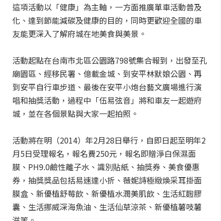
這項活動以「健康」為主軸，一方面推廣單車活動普及
化、達到節能減碳及健康的目的，同時更歡迎全國的車
友能更深入了解府城在地美食與美景。
活動起點在台南市北區公園路798號集合報到，出發至孔
廟園區、經移民署、億載金城、到安平林默娘公園、再
到安平自行車步道、最後在安平小炮台藝文廣場進行演
唱和抽獎活動，過程中「伍易弦音」將和車友一起遊府
城，並在各個景點與大家一起拍照。
活動將在明（2014）年2月28日舉行，自即日起至明年2
月5日受理報名，報名費250元，報名即贈淨白保濕面
膜、PH9.0鹼性離子水、識別貼紙、抽獎券、美食優惠
券，抽獎獎品包括易速達小折、薇妮詩極緻煥采耳掛面
膜盒、新優植舒莓飲、新優植水潤美肌飲、生活紅麴膠
囊、生活挪威深海魚油、生活仙草涼茶、新優植薯吱薯
滋等。