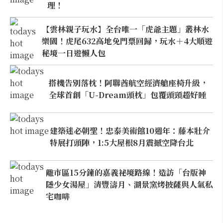
理！
【雲林親子玩水】全台唯一「虎爺主題」叢林水
樂園！虎尾632高地免門票回歸，玩水＋4大順遊
秘境一日遊懶人包
搭機告別落枕！阿聯酋航空經濟艙座椅升級，
全球首創「U-Dream頭枕」包覆頭頸超好睡
建築迷必朝聖！忠泰美術館10週年：藤本壯介
特展打頭陣，1:5大屋根8月震撼空降台北
離市區15分鐘的嘉義祕境路線！造訪「台版神
隱少女湯屋」清豐濤月、湖景窯烤披薩與人氣私
宅咖啡