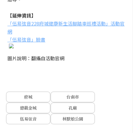
【延伸資訊】
「伍易弦音228府城健康新生活腳踏車巡禮活動」活動官
網
「伍易弦音」臉書
圖片說明：翻攝自活動官網
府城
台南市
億載金城
孔廟
伍易弦音
林默娘公園