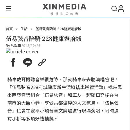
搜尋
首頁
>
生活
>
伍易弦音陪騎 228健康遊府城
伍易弦音陪騎 228健康遊府城
By
欣單車
2013/12/26
騎車戴耳機聽音樂很危險，那就騎車來去聽演唱會吧！
「伍易弦音228府城健康新生活腳踏車巡禮活動」找來馬
來西亞音樂組合「伍易弦音」和車友一起騎車穿梭在台
南市的大街小巷，享受古都濃厚的人文氣息，「伍易弦
音」也會在安平小炮台藝文廣場進行現場演唱，同時還
有小折等多項好禮抽獎。