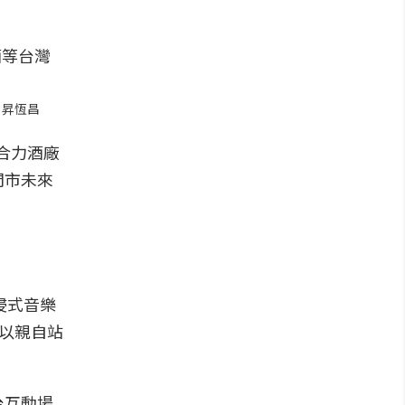
｜昇恆昌
及合力酒廠
門市未來
浸式音樂
可以親自站