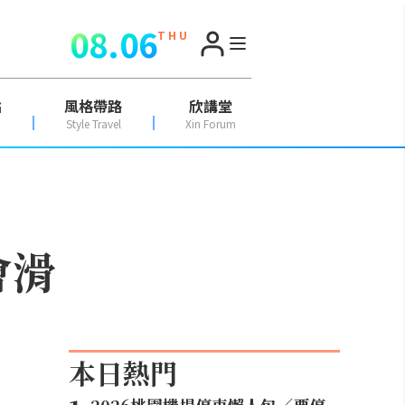
08.06
T H U
點
風格帶路
欣講堂
Style Travel
Xin Forum
會滑
本日熱門