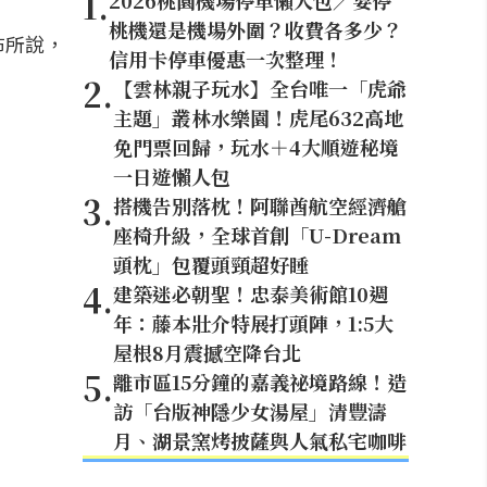
1
.
2026桃園機場停車懶人包／要停
桃機還是機場外圍？收費各多少？
布所說，
信用卡停車優惠一次整理！
2
.
【雲林親子玩水】全台唯一「虎爺
主題」叢林水樂園！虎尾632高地
免門票回歸，玩水＋4大順遊秘境
一日遊懶人包
3
.
搭機告別落枕！阿聯酋航空經濟艙
座椅升級，全球首創「U-Dream
頭枕」包覆頭頸超好睡
4
.
建築迷必朝聖！忠泰美術館10週
年：藤本壯介特展打頭陣，1:5大
屋根8月震撼空降台北
5
.
離市區15分鐘的嘉義祕境路線！造
訪「台版神隱少女湯屋」清豐濤
月、湖景窯烤披薩與人氣私宅咖啡