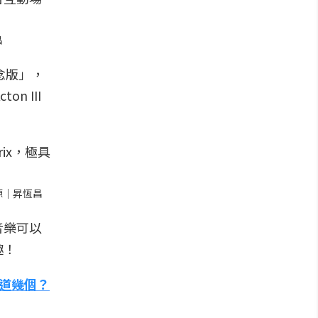
昌
紀念版」，
n III
來源｜昇恆昌
音樂可以
趣！
道幾個？