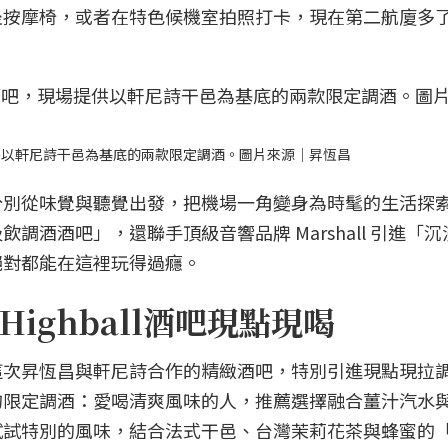
坐按摩椅，或者在特色候機室拍照打卡，現在第二航廈多
供以軒尼詩干邑為基底的兩款限定調酒。圖片來源｜昇恆昌
分別從味覺與聽覺出發，把機場一角變身為時髦的生活探
調酒酒吧」，還聯手頂級音響品牌 Marshall 引進「
絕對都能在這裡玩得過癮。
ighball酒吧現點現喝
這次昇恆昌與軒尼詩合作的精緻酒吧，特別引進現點現拉
的限定調酒：愛喝清爽風味的人，推薦選擇融合薑汁汽水
試試特別的風味，結合法式干邑、台灣茉莉花茶與蜂蜜的