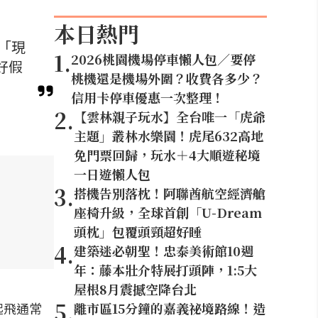
本日熱門
「現
1
.
2026桃園機場停車懶人包／要停
好假
桃機還是機場外圍？收費各多少？
信用卡停車優惠一次整理！
2
.
【雲林親子玩水】全台唯一「虎爺
主題」叢林水樂園！虎尾632高地
免門票回歸，玩水＋4大順遊秘境
一日遊懶人包
3
.
搭機告別落枕！阿聯酋航空經濟艙
座椅升級，全球首創「U-Dream
頭枕」包覆頭頸超好睡
4
.
建築迷必朝聖！忠泰美術館10週
年：藤本壯介特展打頭陣，1:5大
屋根8月震撼空降台北
5
.
起飛通常
離市區15分鐘的嘉義祕境路線！造