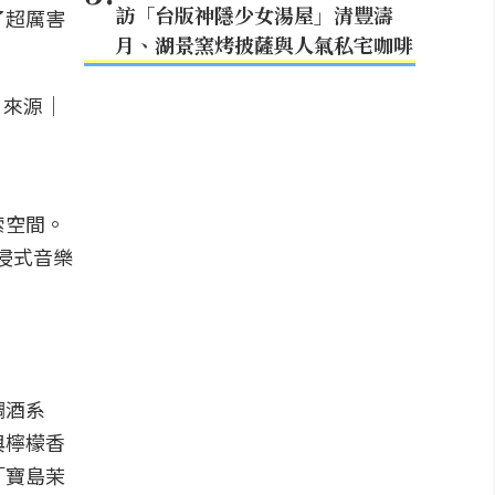
訪「台版神隱少女湯屋」清豐濤
了超厲害
月、湖景窯烤披薩與人氣私宅咖啡
索空間。
沉浸式音樂
調酒系
與檸檬香
「寶島茉