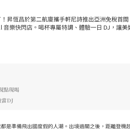
了！昇恆昌於第二航廈攜手軒尼詩推出亞洲免稅首間
all 音樂快閃店。喝杯專屬特調、體驗一日 DJ，讓美
吧現點現喝
當DJ
處都是準備飛出國度假的人潮。出境過關之後，距離登機