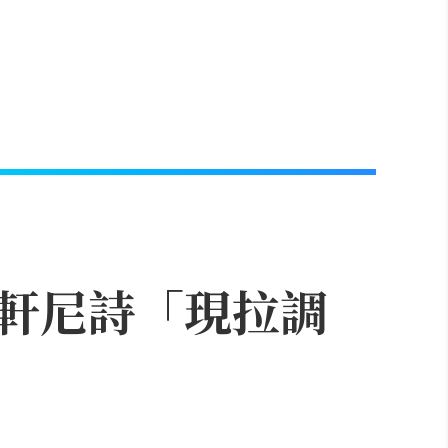
軒尼詩「現拉調