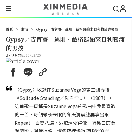
搜尋
首頁
>
生活
>
Gypsy／吉普賽─蘇珊‧薇格寫給來自利物浦的男孩
Gypsy／吉普賽─蘇珊‧薇格寫給來自利物浦
的男孩
By
欣音樂
2013/12/26
〈Gypsy〉收錄在Suzanne Vega的第二張專輯
《Solitude Standing／獨自佇立》（1987）。
這首歌一直都是Suzanne Vega的歌曲中我最喜歡
的一首，每個徹夜未眠的冬天清晨總要拿出來
Repeat一百零八遍，這歌清晰得像一幅黑白的街
邊剪影、溫暖得像一爐冬夜裡燒得劈啪響的炭