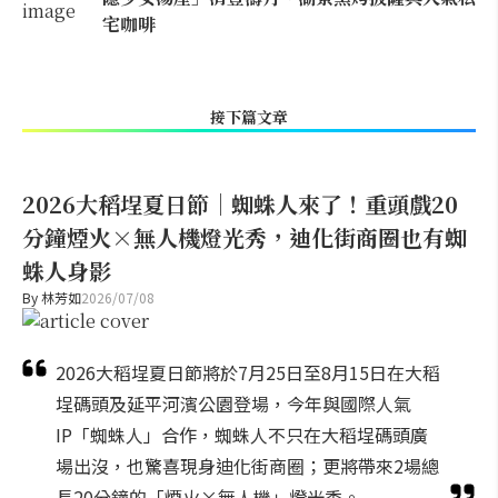
宅咖啡
接下篇文章
2026大稻埕夏日節｜蜘蛛人來了！重頭戲20
分鐘煙火×無人機燈光秀，迪化街商圈也有蜘
蛛人身影
By
林芳如
2026/07/08
2026大稻埕夏日節將於7月25日至8月15日在大稻
埕碼頭及延平河濱公園登場，今年與國際人氣
IP「蜘蛛人」合作，蜘蛛人不只在大稻埕碼頭廣
場出沒，也驚喜現身迪化街商圈；更將帶來2場總
長20分鐘的「煙火×無人機」燈光秀。