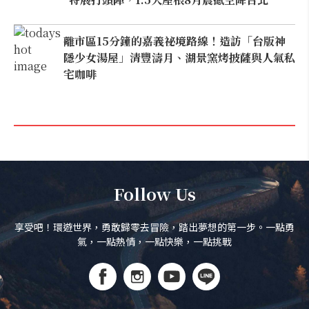
離市區15分鐘的嘉義祕境路線！造訪「台版神
隱少女湯屋」清豐濤月、湖景窯烤披薩與人氣私
宅咖啡
Follow Us
享受吧！環遊世界，勇敢歸零去冒險，踏出夢想的第一步。一點勇
氣，一點熱情，一點快樂，一點挑戰