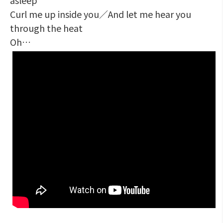
asleep
Curl me up inside you／And let me hear you
through the heat
Oh…