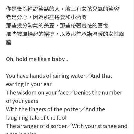
你是後院裡說笑話的人，臉上有女孩兒氣的笑容
老是分心，因為那些捲髮和小酒窩
那些幾分淘氣的美麗，那些帶著羞怯的喜悅
那些被風揚起的裙擺，以及那些承諾溫暖的女性胸
膛
Oh, hold me like a baby...
You have hands of raining water／And that
earring in your ear
The wisdom on your face／Denies the number
of your years
With the fingers of the potter／And the
laughing tale of the fool
The arranger of disorder／With your strange and