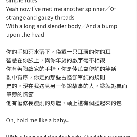
simple rules
Yeah now I've met me another spinner／Of
strange and gauzy threads
With a long and slender body／And a bump
upon the head
你的手如雨水落下，僅戴一只耳環的你的耳
智慧在你臉上，與你年歲的數字毫不相襯
你有著陶藝家的手指，你是傻瓜會傳誦的笑話
亂中有序，你定的那些古怪卻單純的規則
是的，現在我遇見另一個說故事的人，織就詭異而
單薄的情節
他有著修長瘦削的身體，頭上還有個腫起來的包
Oh, hold me like a baby...