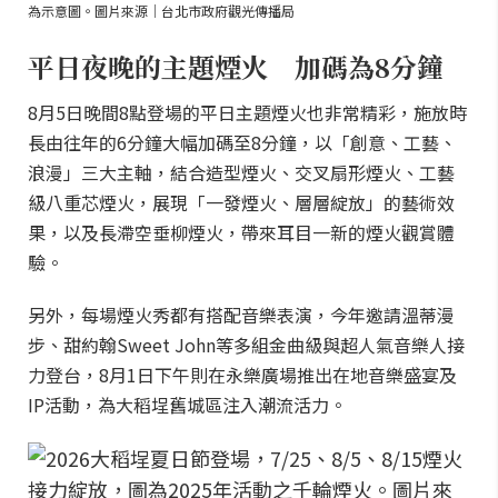
為示意圖。圖片來源｜台北市政府觀光傳播局
平日夜晚的主題煙火 加碼為8分鐘
8月5日晚間8點登場的平日主題煙火也非常精彩，施放時
長由往年的6分鐘大幅加碼至8分鐘，以「創意、工藝、
浪漫」三大主軸，結合造型煙火、交叉扇形煙火、工藝
級八重芯煙火，展現「一發煙火、層層綻放」的藝術效
果，以及長滯空垂柳煙火，帶來耳目一新的煙火觀賞體
驗。
另外，每場煙火秀都有搭配音樂表演，今年邀請溫蒂漫
步、甜約翰Sweet John等多組金曲級與超人氣音樂人接
力登台，8月1日下午則在永樂廣場推出在地音樂盛宴及
IP活動，為大稻埕舊城區注入潮流活力。