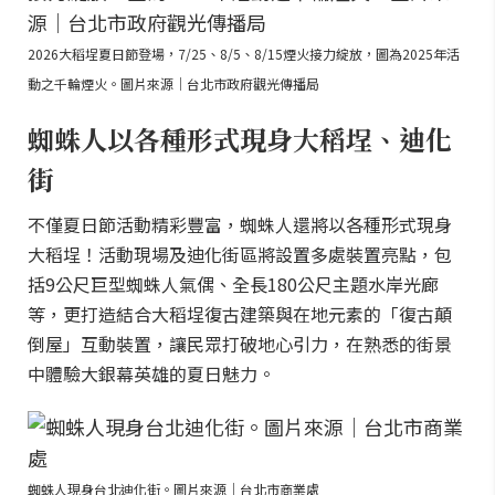
2026大稻埕夏日節登場，7/25、8/5、8/15煙火接力綻放，圖為2025年活
動之千輪煙火。圖片來源｜台北市政府觀光傳播局
蜘蛛人以各種形式現身大稻埕、迪化
街
不僅夏日節活動精彩豐富，蜘蛛人還將以各種形式現身
大稻埕！活動現場及迪化街區將設置多處裝置亮點，包
括9公尺巨型蜘蛛人氣偶、全長180公尺主題水岸光廊
等，更打造結合大稻埕復古建築與在地元素的「復古顛
倒屋」互動裝置，讓民眾打破地心引力，在熟悉的街景
中體驗大銀幕英雄的夏日魅力。
蜘蛛人現身台北迪化街。圖片來源｜台北市商業處