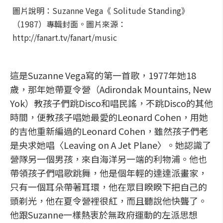
圖片說明：Suzanne Vega《 Solitude Standing》
（1987）專輯封面。圖片來源：
http://fanart.tv/fanart/music
這是Suzanne Vega寫的第一首歌，1977年她18
歲，那年她帶夏令營（Adirondak Mountains, New
Yok）教孩子們跳Disco和唱民謠，不跳Disco的其他
時間，便教孩子唱她最愛的Leonard Cohen，用她
的吉他重新編過的Leonard Cohen，雖然孩子們老
是央求她唱〈Leaving on A Jet Plane〉。她認識了
營隊另一個男孩，來自海洋另一端的利物浦。他也
帶領孩子們唱歌跳舞，他是個年輕的達達派畫家，
只有一個耳朵帶著耳環，他在眾目睽睽下把自己的
頭剃光，他在夏令營裡很紅，而且聽說他快聾了。
他跟Suzanne一樣熱衷於無政府運動的左派思想