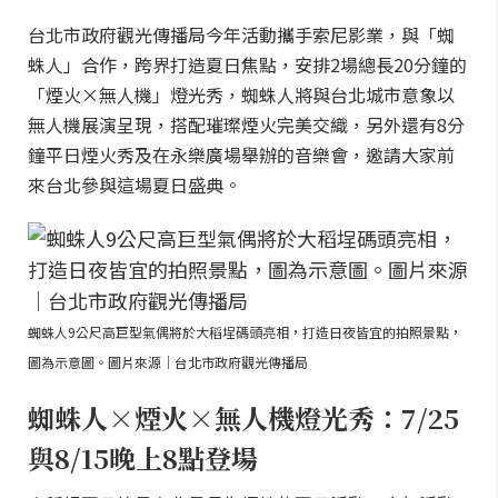
台北市政府觀光傳播局今年活動攜手索尼影業，與「蜘
蛛人」合作，跨界打造夏日焦點，安排2場總長20分鐘的
「煙火×無人機」燈光秀，蜘蛛人將與台北城市意象以
無人機展演呈現，搭配璀璨煙火完美交織，另外還有8分
鐘平日煙火秀及在永樂廣場舉辦的音樂會，邀請大家前
來台北參與這場夏日盛典。
蜘蛛人9公尺高巨型氣偶將於大稻埕碼頭亮相，打造日夜皆宜的拍照景點，
圖為示意圖。圖片來源｜台北市政府觀光傳播局
蜘蛛人×煙火×無人機燈光秀：7/25
與8/15晚上8點登場