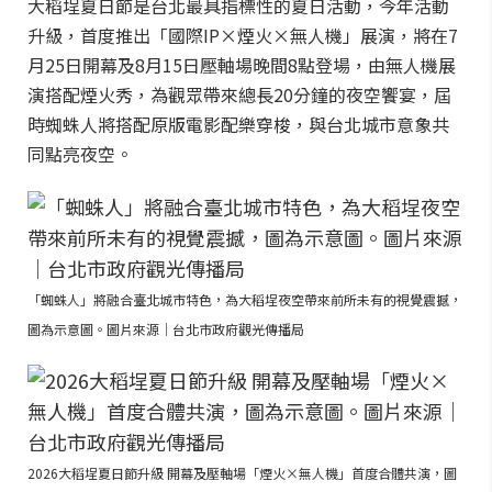
大稻埕夏日節是台北最具指標性的夏日活動，今年活動
升級，首度推出「國際IP×煙火×無人機」展演，將在7
月25日開幕及8月15日壓軸場晚間8點登場，由無人機展
演搭配煙火秀，為觀眾帶來總長20分鐘的夜空饗宴，屆
時蜘蛛人將搭配原版電影配樂穿梭，與台北城市意象共
同點亮夜空。
「蜘蛛人」將融合臺北城市特色，為大稻埕夜空帶來前所未有的視覺震撼，
圖為示意圖。圖片來源｜台北市政府觀光傳播局
2026大稻埕夏日節升級 開幕及壓軸場「煙火×無人機」首度合體共演，圖