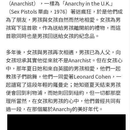
（Anarchist），一樣為「Anarchy in the U.K.」
（Sex Pistols 單曲，1976）著迷瘋狂，於是他們成
為了朋友，男孩與女孩自然而然地相愛。女孩為男
孩寫下這首歌，作為送給男孩離開前的禮物，而這
首歌同時也是男孩回送給女孩的紀念品。
多年後，女孩與男孩再次相遇，男孩已為人父，向
女孩坦承其實他從來就不是Anarchist。但在女孩心
中，那年夏日她和來自英國的男孩相愛，他們一起
教孩子們跳舞，他們一同愛著Leonard Cohen，一
起譜寫了這段年輕的羅曼史；她知道夏天結束男孩
便會回到利物浦，而她則回到紐約，但一切都那麼
理所當然，在女孩和男孩的心中，他們曾經共同有
過一段，在那個屬於Anarchy的美好年代。