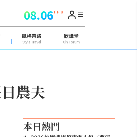
08.06
T H U
點
風格帶路
欣講堂
Style Travel
Xin Forum
假日農夫
本日熱門