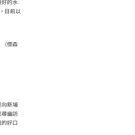
最好的水
製，目前以
。（傑森
逐向新埔
以尋幽訪
培的好口