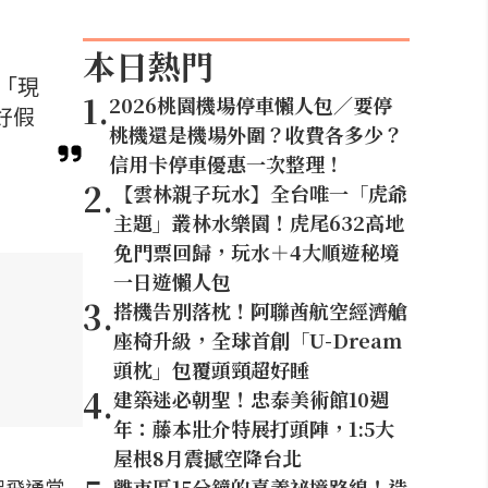
本日熱門
「現
1
.
2026桃園機場停車懶人包／要停
好假
桃機還是機場外圍？收費各多少？
信用卡停車優惠一次整理！
2
.
【雲林親子玩水】全台唯一「虎爺
主題」叢林水樂園！虎尾632高地
免門票回歸，玩水＋4大順遊秘境
一日遊懶人包
3
.
搭機告別落枕！阿聯酋航空經濟艙
座椅升級，全球首創「U-Dream
頭枕」包覆頭頸超好睡
4
.
建築迷必朝聖！忠泰美術館10週
年：藤本壯介特展打頭陣，1:5大
屋根8月震撼空降台北
起飛通常
離市區15分鐘的嘉義祕境路線！造