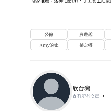
店家推薦：洛神花醋DIY、手工養生紅
公館
農遊趣
Amy的家
柿之鄉
欣台灣
查看所有文章