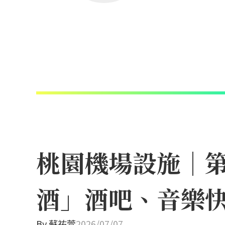
桃園機場設施｜
酒」酒吧、音樂快
By
蘇祐萱
2026/07/07