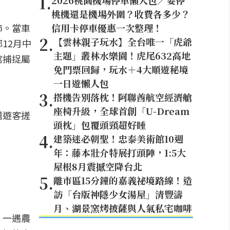
1
.
2026桃園機場停車懶人包／要停
桃機還是機場外圍？收費各多少？
柿。當車
信用卡停車優惠一次整理！
2
.
【雲林親子玩水】全台唯一「虎爺
12月中
主題」叢林水樂園！虎尾632高地
館捕捉屬
免門票回歸，玩水＋4大順遊秘境
一日遊懶人包
3
.
搭機告別落枕！阿聯酋航空經濟艙
座椅升級，全球首創「U-Dream
薦遊客搓
頭枕」包覆頭頸超好睡
4
.
建築迷必朝聖！忠泰美術館10週
年：藤本壯介特展打頭陣，1:5大
屋根8月震撼空降台北
5
.
離市區15分鐘的嘉義祕境路線！造
訪「台版神隱少女湯屋」清豐濤
月、湖景窯烤披薩與人氣私宅咖啡
，一遇農