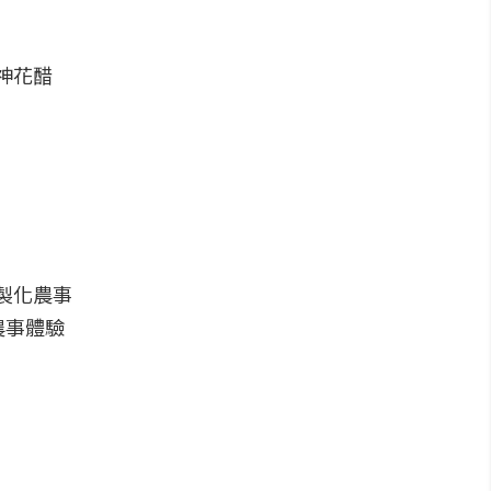
神花醋
製化農事
農事體驗