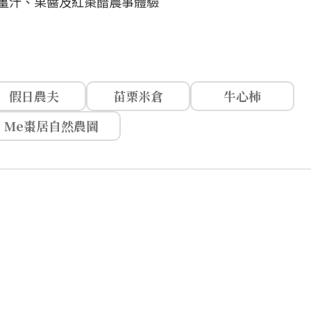
棗薑汁、果醬及紅棗醋農事體驗
假日農夫
苗栗米倉
牛心柿
Me棗居自然農園