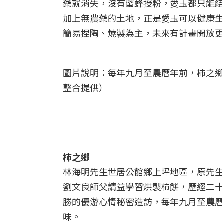
藥就消失，沒有蜜蜂授粉，愛玉都只能結
加上無農藥的土地，正是愛玉可以健康生
簡易捏陶、燒製為主，未來有計畫開放
圖片說明：每年九月至農曆年前，柿之
整合提供）
柿之鄉
林海明先生世居公館鄉上坪地區，原先
劉文良師父請益學習烘製柿餅，歷經二
勝的優游心情秘密造訪，每年九月至農
味。