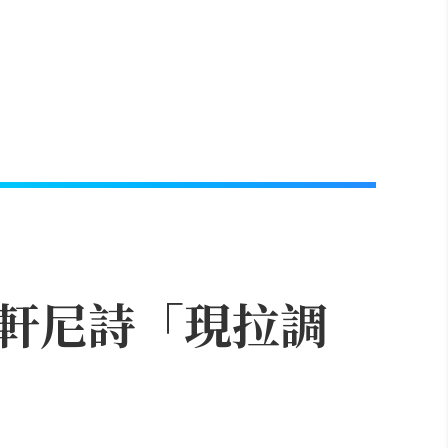
軒尼詩「現拉調