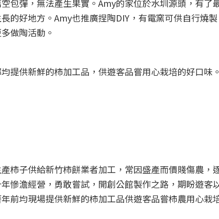
空包彈，無法產生果實。Amy的家位於水圳源頭，有了
長的好地方。Amy也推廣捏陶DIY，有電窯可供自行燒
更多做陶活動。
鄉均提供新鮮的柿加工品，供遊客品嘗用心栽培的好口味
生產柿子供給新竹柿餅業者加工，常因盛產而價賤傷農，
十年慘澹經營，勇敢嘗試，開創公館製作之路，期盼遊客
曆年前均現場提供新鮮的柿加工品供遊客品嘗柿農用心栽