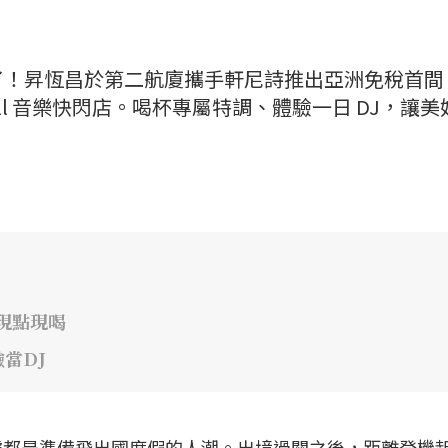
了！昇恆昌於第二航廈攜手軒尼詩推出亞洲免稅首間
all 音樂快閃店。喝杯專屬特調、體驗一日 DJ，讓美
吧現點現喝
當DJ
處都是準備飛出國度假的人潮。出境過關之後，距離登機