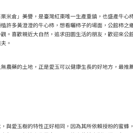
苗栗米倉」美譽，是臺灣紅棗唯一生產重鎮，也盛產牛心
植許多黃澄澄的牛心柿，想看曬柿子的場面，公館柿之鄉
參觀。喜歡親近大自然，追求田園生活的朋友，歡迎來公
農夫。
上無農藥的土地，正是愛玉可以健康生長的好地方，最推
念，與愛玉樹的特性正好相同，因為其所依賴授粉的蜜蜂