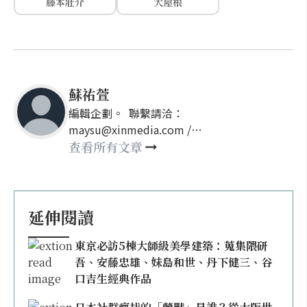
藤本壯介
大屋根
蘇祐萱
編輯企劃。 聯繫請洽：
maysu@xinmedia.com /
may860527@gmail.com
查看所有文章
延伸閱讀
東京必訪5棟大師級美學建築：蒐集隈研
吾、安藤忠雄、妹島和世、丹下健三、谷
口吉生經典作品