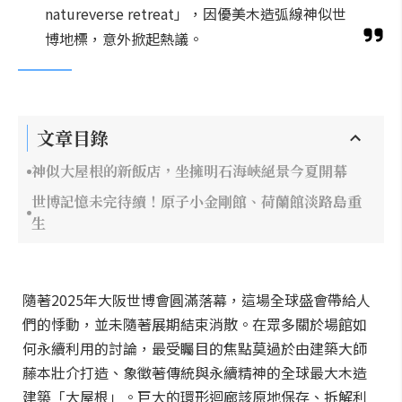
natureverse retreat」，因優美木造弧線神似世
博地標，意外掀起熱議。
文章目錄
神似大屋根的新飯店，坐擁明石海峽絕景今夏開幕
世博記憶未完待續！原子小金剛館、荷蘭館淡路島重
生
隨著2025年大阪世博會圓滿落幕，這場全球盛會帶給人
們的悸動，並未隨著展期結束消散。在眾多關於場館如
何永續利用的討論，最受矚目的焦點莫過於由建築大師
藤本壯介打造、象徵著傳統與永續精神的全球最大木造
建築「大屋根」。巨大的環形迴廊該原地保存、拆解利