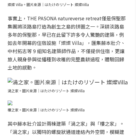
燦燦 Villa。圖片來源｜はたけのリゾート 燦燦Villa
事實上，THE PASONA natureverse retreat僅是保聖那
集團將淡路島打造為創生之島的拼圖之一。深耕淡路島
多年的保聖那，早已在此留下許多令人驚艷的建築，例
如去年開幕的住宿設施「燦燦 Villa」，匯集藤本壯介、
中村拓志等 9 組知名建築師作品，不僅提供住宿，更讓
旅人親身參與從播種到收穫的完整農耕過程，體驗回歸
土地的感動。
渦之家。圖片來源｜はたけのリゾート 燦燦Villa
樓之家。圖片來源｜はたけのリゾート 燦燦Villa
其中藤本壯介設計兩棟建築「渦之家」與「樓之家」。
「渦之家」以獨特的螺旋狀通道連結內外空間，模糊建