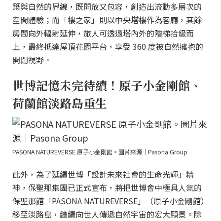
築與自然的界線，既開放又包容，創造出流動多層次的
空間體驗；而「樓之家」則以中央塔樓作為客廳，其餘
房間向外輻射延伸，旅人可透過塔內外的階梯拾級而
上，最終抵達屋頂花園平台，享受 360 度被自然擁抱的
開闊視野。
世博記憶未完待續！原子小金剛館、
荷蘭館淡路島重生
PASONA NATUREVERSE 原子小金剛館。圖片來源｜Pasona Group
此外，為了延續世博「設計未來社會的生命光輝」精
神，保聖那集團已正式宣布，將把世博會中極具人氣的
保聖那館「PASONA NATUREVERSE」（原子小金剛館）
移至淡路島，繼續向世人傳遞自然宇宙的宏大願景。除