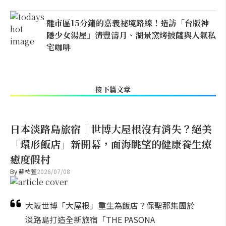
離市區15分鐘的嘉義祕境路線！造訪「台版神
隱少女湯屋」清豐濤月、湖景窯烤披薩與人氣私
宅咖啡
接下篇文章
日本淡路島旅宿｜世博大屋根沒有消失？絕美
「環形飯店」新開幕，面海眺望的健康養生療
癒度假村
By
蘇祐萱
2026/07/08
大阪世博「大屋根」重生為飯店？保聖那集團於
淡路島打造全新旅宿「THE PASONA