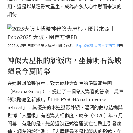
用，還是以某種形式重生，成為許多人心中懸而未決的
期待。
2025大阪世博精神建築大屋根。圖片來源｜
Expo2025 大阪・関西万博
FB
神似大屋根的新飯店，坐擁明石海峽
絕景今夏開幕
在這股討論聲浪中，致力於地方創生的保聖那集團
（Pasona Group），提出了一個令人驚喜的答案。兵庫
縣淡路島全新飯店「THE PASONA natureverse
retreat」，其優美的木造弧形外觀、溫潤的曲線結構與
世博「大屋根」有著驚人相似度，於今（2026）年 6 月
開幕。有趣的是，先前還沒正式營運就在社群上引發瘋
傳，網友紛紛猜測：「大屋根是不是以飯店的形式，在