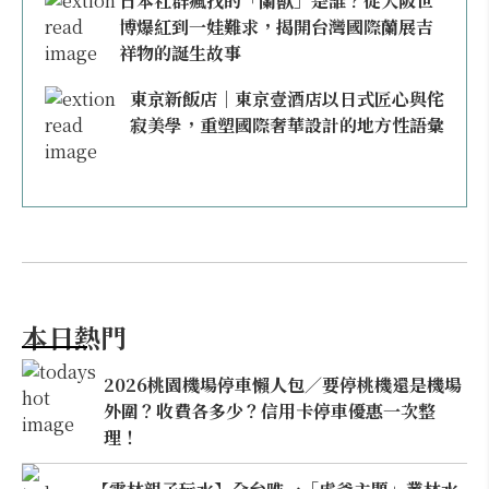
日本社群瘋找的「蘭獸」是誰？從大阪世
博爆紅到一娃難求，揭開台灣國際蘭展吉
祥物的誕生故事
東京新飯店｜東京壹酒店以日式匠心與侘
寂美學，重塑國際奢華設計的地方性語彙
本日熱門
2026桃園機場停車懶人包／要停桃機還是機場
外圍？收費各多少？信用卡停車優惠一次整
理！