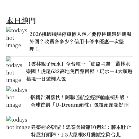
本日熱門
2026桃園機場停車懶人包／要停桃機還是機場
外圍？收費各多少？信用卡停車優惠一次整
理！
【雲林親子玩水】全台唯一「虎爺主題」叢林水
樂園！虎尾632高地免門票回歸，玩水＋4大順遊
秘境一日遊懶人包
搭機告別落枕！阿聯酋航空經濟艙座椅升級，
全球首創「U-Dream頭枕」包覆頭頸超好睡
建築迷必朝聖！忠泰美術館10週年：藤本壯介
特展打頭陣，1:5大屋根8月震撼空降台北