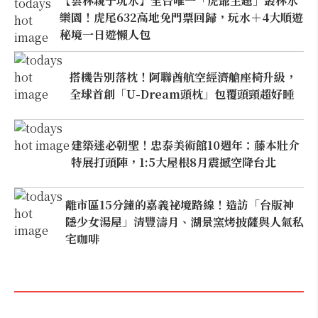
【雲林親子玩水】全台唯一「虎爺主題」叢林水
樂園！虎尾632高地免門票回歸，玩水＋4大順遊
秘境一日遊懶人包
搭機告別落枕！阿聯酋航空經濟艙座椅升級，
全球首創「U-Dream頭枕」包覆頭頸超好睡
建築迷必朝聖！忠泰美術館10週年：藤本壯介
特展打頭陣，1:5大屋根8月震撼空降台北
離市區15分鐘的嘉義祕境路線！造訪「台版神
隱少女湯屋」清豐濤月、湖景窯烤披薩與人氣私
宅咖啡