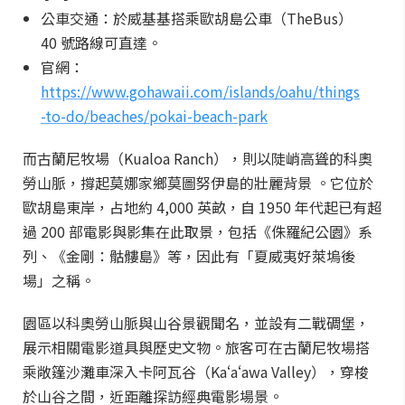
公車交通：於威基基搭乘歐胡島公車（TheBus）
40 號路線可直達。
官網：
https://www.gohawaii.com/islands/oahu/things
-to-do/beaches/pokai-beach-park
而古蘭尼牧場（Kualoa Ranch），則以陡峭高聳的科奧
勞山脈，撐起莫娜家鄉莫圖努伊島的壯麗背景 。它位於
歐胡島東岸，占地約 4,000 英畝，自 1950 年代起已有超
過 200 部電影與影集在此取景，包括《侏羅紀公園》系
列、《金剛：骷髏島》等，因此有「夏威夷好萊塢後
場」之稱。
園區以科奧勞山脈與山谷景觀聞名，並設有二戰碉堡，
展示相關電影道具與歷史文物。旅客可在古蘭尼牧場搭
乘敞篷沙灘車深入卡阿瓦谷（Kaʻaʻawa Valley），穿梭
於山谷之間，近距離探訪經典電影場景。