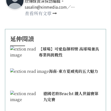
欣傳媒資深採訪編輯。
sasalin@xinmedia.com／
happy21917@gmail.com
查看所有文章
延伸閱讀
【球場】可愛島揮桿樂 高球場兼具
專業與挑戰性
海南-東方夏威夷的五大魅力
德國老將Bracht 鐵人世錦賽第
九完賽