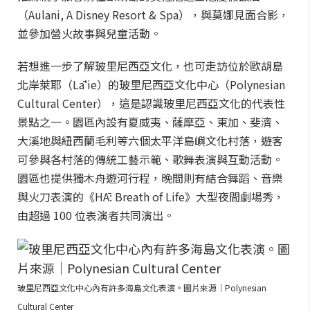
（Aulani, A Disney Resort & Spa），與莫娜見面合影，
並參加營火故事與兒童活動。
若想進一步了解玻里尼西亞文化，也可走訪位於歐胡島
北岸萊耶（Lāʻie）的玻里尼西亞文化中心（Polynesian
Cultural Center），這是認識玻里尼西亞文化的代表性
景點之一。園區內設有夏威夷、薩摩亞、東加、斐濟、
大溪地與紐西蘭毛利等六個太平洋島嶼文化村落，遊客
可參與各村落的傳統工藝示範、歌舞表演與互動活動。
園區也提供獨木舟遊河行程，晚間則有結合舞蹈、音樂
與火刀表演的《HĀ: Breath of Life》大型夜間劇場秀，
由超過 100 位表演者共同演出。
玻里尼西亞文化中心內有許多海島文化表演。圖片來源｜Polynesian
Cultural Center