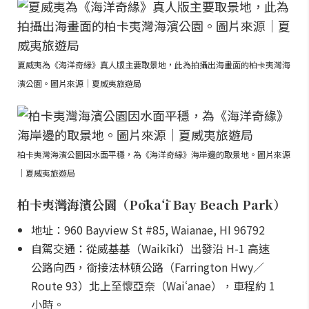
夏威夷為《海洋奇緣》真人版主要取景地，此為拍攝出海畫面的柏卡夷灣海
濱公園。圖片來源｜夏威夷旅遊局
柏卡夷灣海濱公園因水面平穩，為《海洋奇緣》海岸邊的取景地。圖片來源
｜夏威夷旅遊局
柏卡夷灣海濱公園（Pōkaʻī Bay Beach Park）
地址：960 Bayview St #85, Waianae, HI 96792
自駕交通：從威基基（Waikīkī）出發沿 H-1 高速
公路向西，銜接法林頓公路（Farrington Hwy／
Route 93）北上至懷亞奈（Waiʻanae），車程約 1
小時。