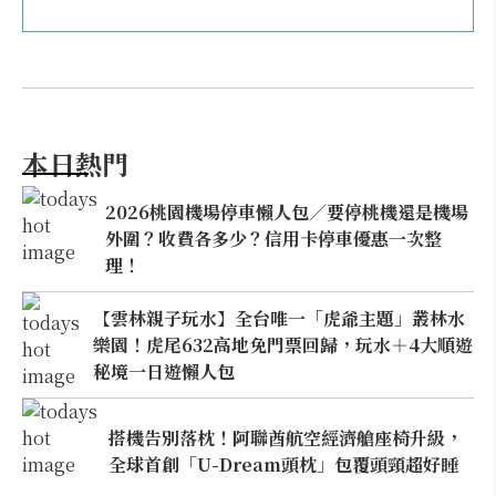
本日熱門
2026桃園機場停車懶人包／要停桃機還是機場
外圍？收費各多少？信用卡停車優惠一次整
理！
【雲林親子玩水】全台唯一「虎爺主題」叢林水
樂園！虎尾632高地免門票回歸，玩水＋4大順遊
秘境一日遊懶人包
搭機告別落枕！阿聯酋航空經濟艙座椅升級，
全球首創「U-Dream頭枕」包覆頭頸超好睡