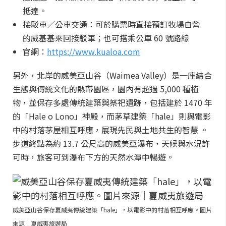
抵達。
接駁車／公車交通：可於購票時直接預訂牧場自營
的威基基來回接駁車；也可搭乘公車 60 號路線
官網：
https://www.kualoa.com
另外，北岸的威美亞山谷（Waimea Valley）是一座結合
生態與傳統文化的熱帶園區，園內有超過 5,000 種植
物，並保存多處傳統建築與祭祀遺跡，包括建於 1470 年
的「Hale o Lono」神殿，而茅草建築「hale」則與電影
中的村落茅屋相互呼應，展現先民與土地共生的智慧 。
步道終點為約 13.7 公尺高的威美亞瀑布，天候與水況許
可時，旅客可到瀑布下方的天然水潭中暢遊。
威美亞山谷保存夏威夷傳統建築「hale」，以電影中的村落相互呼應。圖片
來源｜夏威夷旅遊局