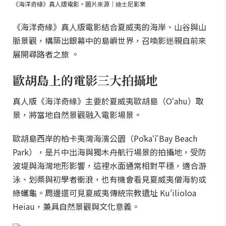
《海洋奇緣》真人版電影。圖片來源｜迪士尼影業
《海洋奇緣》真人版電影結合夏威夷的海岸、山谷與山
脈景觀，構築出銀幕中的島嶼世界，召喚影迷親自前來
展開尋路者之旅 。
歐胡島上的電影三大拍攝地
真人版《海洋奇緣》主要於夏威夷歐胡島（Oʻahu）取
景，將當地自然景觀融入電影場景。
歐胡島西岸的柏卡夷灣海濱公園（Pōkaʻī Bay Beach
Park），是片中出海與獨木舟航行場景的拍攝地，受防
波堤與海灣地形影響，這裡水面通常相對平穩，適合游
泳、划槳與初學者衝浪，也有機會看見夏威夷僧海豹或
綠蠵龜。周邊還可見夏威夷傳統宗教遺址 Kuʻilioloa
Heiau，兼具自然景觀與文化意義。