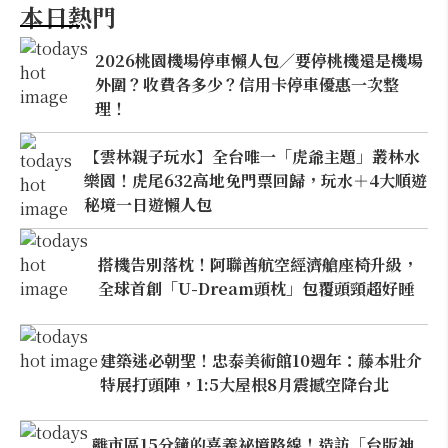
本日熱門
2026桃園機場停車懶人包／要停桃機還是機場
外圍？收費各多少？信用卡停車優惠一次整
理！
【雲林親子玩水】全台唯一「虎爺主題」叢林水
樂園！虎尾632高地免門票回歸，玩水＋4大順遊
秘境一日遊懶人包
搭機告別落枕！阿聯酋航空經濟艙座椅升級，
全球首創「U-Dream頭枕」包覆頭頸超好睡
建築迷必朝聖！忠泰美術館10週年：藤本壯介
特展打頭陣，1:5大屋根8月震撼空降台北
離市區15分鐘的嘉義祕境路線！造訪「台版神