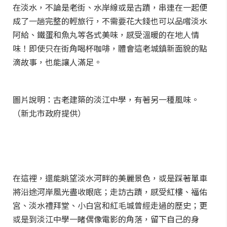
在淡水，不論是老街、水岸線或是古蹟，串連在一起便
成了一趟完整的輕旅行，不需要花大錢也可以品嚐淡水
阿給、鐵蛋和魚丸等各式美味，感受溫暖的在地人情
味！即使只在街角喝杯咖啡，體會這老城鎮新面貌的點
滴故事，也能讓人滿足。
圖片說明：古老建築的淡江中學，有著另一種風味。
（新北市政府提供）
在這裡，還能眺望淡水河畔的美麗景色，或是踩著單車
將沿途河岸風光盡收眼底；走訪古蹟，感受紅樓、福佑
宮、淡水禮拜堂、小白宮和紅毛城曾經走過的歷史；更
或是到淡江中學一睹偶像電影的角落，留下自己的身