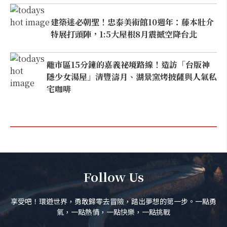
建築迷必朝聖！忠泰美術館10週年：藤本壯介
特展打頭陣，1:5大屋根8月震撼空降台北
離市區15分鐘的嘉義祕境路線！造訪「台版神
隱少女湯屋」清豐濤月、湖景窯烤披薩與人氣私
宅咖啡
Follow Us
享受吧！環遊世界，勇敢歸零去冒險，踏出夢想的第一步。一點勇
氣，一點熱情，一點快樂，一點挑戰