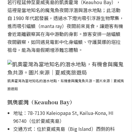
若行程延伸至夏威夷島的凱奧霍灣（Keauhou Bay），
這裡是當地知名的魔鬼魚夜間浮潛與潛水地點；此活動
自 1980 年代起發展，透過水下燈光吸引浮游生物聚集，
進而吸引蝠鱝（manta ray）夜間前來覓食，讓遊客有機
會近距離觀察其在海中游動的身影。旅客安排一趟蝠鱝
夜間觀察，如同遇見電影中化身蝠鱝、守護莫娜的塔拉
祖母，能為海島假期增添難忘體驗。
凱奧霍灣為當地知名的潛水地點，有機會與魔鬼魚共游。圖片來源｜夏威夷
旅遊局
凱奧霍灣（Keauhou Bay）
地址：78-7130 Kaleiopapa St, Kailua-Kona, HI
96740（位於夏威夷島）
交通方式：位於夏威夷島（Big Island）西側的科