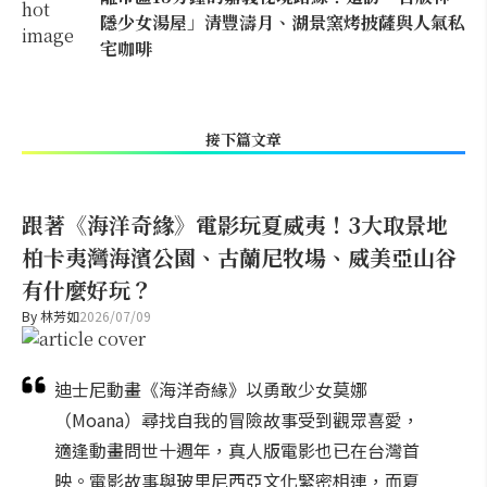
隱少女湯屋」清豐濤月、湖景窯烤披薩與人氣私
宅咖啡
接下篇文章
跟著《海洋奇緣》電影玩夏威夷！3大取景地
柏卡夷灣海濱公園、古蘭尼牧場、威美亞山谷
有什麼好玩？
By
林芳如
2026/07/09
迪士尼動畫《海洋奇緣》以勇敢少女莫娜
（Moana）尋找自我的冒險故事受到觀眾喜愛，
適逢動畫問世十週年，真人版電影也已在台灣首
映。電影故事與玻里尼西亞文化緊密相連，而夏