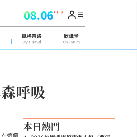
08.06
T H U
點
風格帶路
欣講堂
Style Travel
Xin Forum
木森呼吸
本日熱門
。在這個