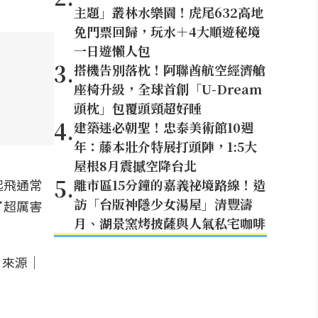
主題」叢林水樂園！虎尾632高地
免門票回歸，玩水＋4大順遊秘境
一日遊懶人包
3
.
搭機告別落枕！阿聯酋航空經濟艙
座椅升級，全球首創「U-Dream
頭枕」包覆頭頸超好睡
4
.
建築迷必朝聖！忠泰美術館10週
年：藤本壯介特展打頭陣，1:5大
屋根8月震撼空降台北
5
.
起飛通常
離市區15分鐘的嘉義祕境路線！造
訪「台版神隱少女湯屋」清豐濤
了超厲害
月、湖景窯烤披薩與人氣私宅咖啡