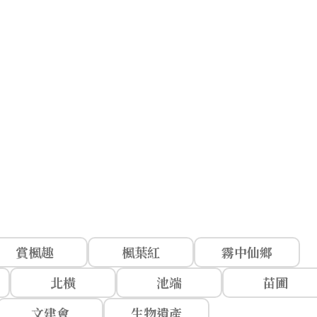
賞楓趣
楓葉紅
霧中仙鄉
北橫
池端
苗圃
文建會
生物遺產