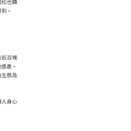
羽松也轉
得到。
有近百棵
物遺產。
內生態及
讓人身心