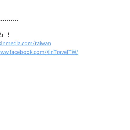
----------
灣」！
.xinmedia.com/taiwan
www.facebook.com/XinTravelTW/