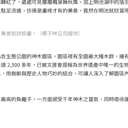
葉轉紅了，處處可見層層楓葉舞秋風。加上明池湖中的落
人駐足流連，彷彿是畫裡才有的美景，竟然在明池就欣賞
，美景如詩如畫。（椰子林公司提供）
馬告生態公園的神木園區，園區裡有全國最大檜木群，擁
 2,500 多年，已被文建會提報為世界遺產中唯一的生
名，用樹齡與歷史人物巧妙的結合，可讓人深入了解園區
量最高的負離子，一方面感受千年神木之靈氣，同時吸收