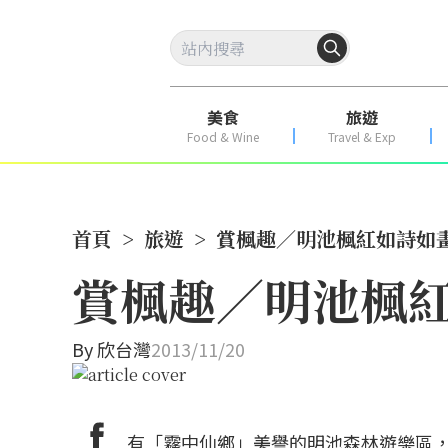
美食
旅遊
Food & Wine
Travel & Exp
首頁
>
旅遊
>
賞楓趣／明池楓紅如詩如畫
賞楓趣／明池楓紅
By
欣台灣
2013/11/20
有「霧中仙鄉」美譽的明池森林遊樂區