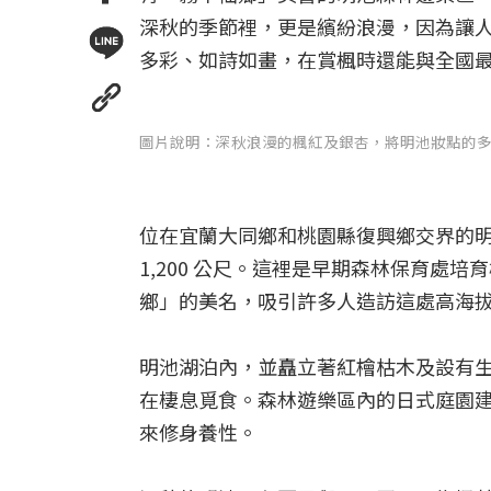
深秋的季節裡，更是繽紛浪漫，因為讓
多彩、如詩如畫，在賞楓時還能與全國
圖片說明：深秋浪漫的楓紅及銀杏，將明池妝點的
位在宜蘭大同鄉和桃園縣復興鄉交界的
1,200 公尺。這裡是早期森林保育處
鄉」的美名，吸引許多人造訪這處高海
明池湖泊內，並矗立著紅檜枯木及設有
在棲息覓食。森林遊樂區內的日式庭園
來修身養性。