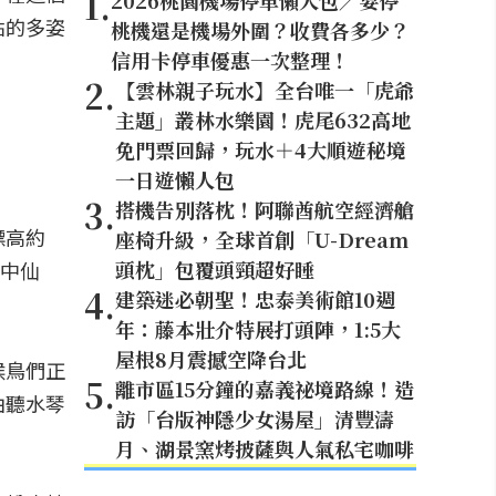
1
.
2026桃園機場停車懶人包／要停
點的多姿
桃機還是機場外圍？收費各多少？
信用卡停車優惠一次整理！
2
.
【雲林親子玩水】全台唯一「虎爺
主題」叢林水樂園！虎尾632高地
免門票回歸，玩水＋4大順遊秘境
一日遊懶人包
3
.
搭機告別落枕！阿聯酋航空經濟艙
標高約
座椅升級，全球首創「U-Dream
頭枕」包覆頭頸超好睡
霧中仙
4
.
建築迷必朝聖！忠泰美術館10週
年：藤本壯介特展打頭陣，1:5大
屋根8月震撼空降台北
候鳥們正
5
.
離市區15分鐘的嘉義祕境路線！造
由聽水琴
訪「台版神隱少女湯屋」清豐濤
月、湖景窯烤披薩與人氣私宅咖啡