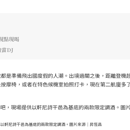
吧現點現喝
當DJ
處都是準備飛出國度假的人潮。出境過關之後，距離登機
坐按摩椅，或者在特色候機室拍照打卡，現在第二航廈多
供以軒尼詩干邑為基底的兩款限定調酒。圖片來源｜昇恆昌