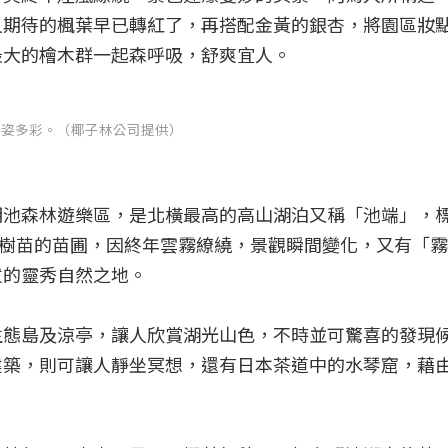
人期待的楓葉早已轉紅了，再搭配金黃的銀杏，將園區妝
最大的檜木群一起森呼吸，舒爽宜人。
多姿多彩。（椰子林公司提供）
明池森林遊樂區，是北橫最高的高山湖泊又稱「池端」，
培育樹苗的苗圃，因終年雲霧繚繞，景觀瞬間變化，又有「
拔的靈秀自然之地。
生態島及涼亭，讓人欣賞湖光山色，不時並可驚喜的發現
建築，則可讓人靜坐冥想，還有日本茶道中的水琴窟，藉