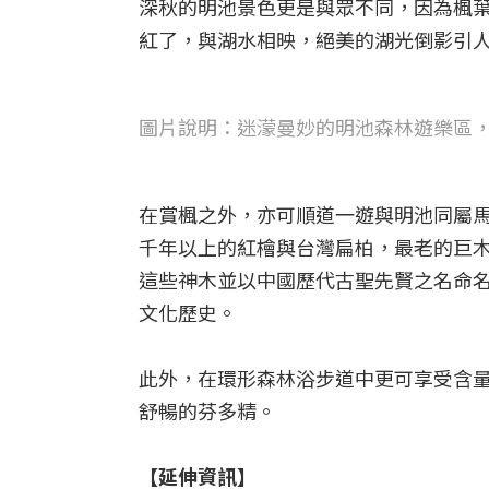
深秋的明池景色更是與眾不同，因為楓
紅了，與湖水相映，絕美的湖光倒影引
圖片說明：迷濛曼妙的明池森林遊樂區
在賞楓之外，亦可順道一遊與明池同屬
千年以上的紅檜與台灣扁柏，最老的巨木達
這些神木並以中國歷代古聖先賢之名命
文化歷史。
此外，在環形森林浴步道中更可享受含
舒暢的芬多精。
【延伸資訊】