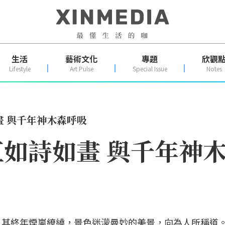
生活
藝術文化
專題
欣觀
Lifestyle
Art Pulse
Special Issue
Notes
 與千年神木森呼吸
如詩如畫 與千年神
，其終年煙嵐繚繞，景色迷濛曼妙的美景，向為人所稱道