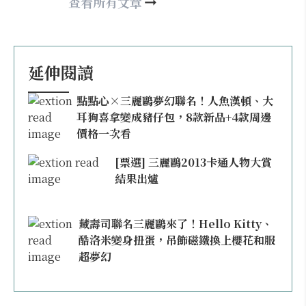
happy21917@gmail.com
查看所有文章
延伸閱讀
點點心×三麗鷗夢幻聯名！人魚漢頓、大
耳狗喜拿變成豬仔包，8款新品+4款周邊
價格一次看
[票選] 三麗鷗2013卡通人物大賞
結果出爐
藏壽司聯名三麗鷗來了！Hello Kitty、
酷洛米變身扭蛋，吊飾磁鐵換上櫻花和服
超夢幻