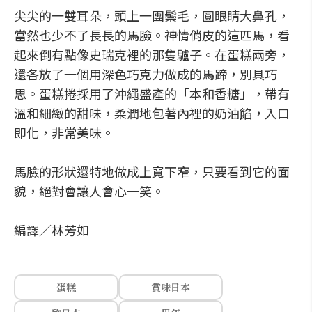
尖尖的一雙耳朵，頭上一團鬃毛，圓眼睛大鼻孔，
當然也少不了長長的馬臉。神情俏皮的這匹馬，看
起來倒有點像史瑞克裡的那隻驢子。在蛋糕兩旁，
還各放了一個用深色巧克力做成的馬蹄，別具巧
思。蛋糕捲採用了沖繩盛產的「本和香糖」，帶有
溫和細緻的甜味，柔潤地包著內裡的奶油餡，入口
即化，非常美味。
馬臉的形狀還特地做成上寬下窄，只要看到它的面
貌，絕對會讓人會心一笑。
編譯／林芳如
蛋糕
賞味日本