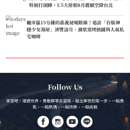
特展打頭陣，1:5大屋根8月震撼空降台北
離市區15分鐘的嘉義祕境路線！造訪「台版神
隱少女湯屋」清豐濤月、湖景窯烤披薩與人氣私
宅咖啡
Follow Us
享受吧！環遊世界，勇敢歸零去冒險，踏出夢想的第一步。一點勇
氣，一點熱情，一點快樂，一點挑戰