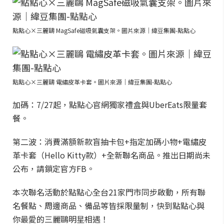
點點心×三麗鷗 MagSafe磁吸氣囊支架。圖片來源｜緯豆集團-點點心
點點心×三麗鷗 電繡皮革卡套。圖片來源｜緯豆集團-點點心
加碼：7/27起，點點心官網獨家禮盒與UberEats限量套
餐。
第二波：消費滿額新款盲抽卡包+指定加碼小物+電繡皮
革卡套（Hello Kitty款）+全新聯名商品。推出日期尚未
公布，請鎖定官方FB。
本次聯名活動於點點心全台21家門市同步啟動，所有聯
名餐點、周邊商品、備品等皆採限量制，快到點點心與
你最愛的三麗鷗明星相遇！