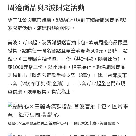
周邊商品與3波限定活動
除了味蕾與感官體驗，點點心也規劃了精緻周邊商品與3
波限定活動，滿足粉絲的期待。
首波：7/13起，消費滿額送盲抽卡包+軟萌周邊商品限量
發售。點購任一聯名餐點且單筆消費滿500元，即贈「點
點心 X 三麗鷗盲抽卡包」一份（共計4款，隨機出貨），
滿1000元贈二份，以此類推，贈完為止。聯名周邊商品
則是推出「聯名限定款手機支架（3款）」與「電繡皮革
卡套（2款 布丁狗/酷企鵝）」，卡套7/17起全台門市現
貨供應，限量販售，售完為止。
點點心×三麗鷗滿額贈品 首波盲抽卡包。圖片來源｜緯豆集團-點點心