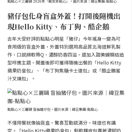
點點心×三麗鷗 2026年「萌友來點心」。圖片來源｜緯豆集團-點點心
豬仔包化身盲盒外蓋！打開後隨機出
現Hello Kitty、布丁狗、酷企鵝
去年大受好評的點點心明星「豬仔」今年搖身一變為可
食用版的盲盒外蓋，外蓋特別選用高品質北海道鮮乳製
作，口感綿軟帶Q、濃醇奶香四溢，還加入甜美蝴蝶結造
型呼應主題，開蓋後即可獲得隨機出餐的「Hello Kitty
蘋果奶皇包」、「布丁狗焦糖卡士達包」或「酷企鵝蜜
汁叉燒包」。
點點心×三麗鷗 盲抽豬仔包。圖片來源｜緯豆集團-點點心
不僅用餐就像抽盲盒，驚喜互動感滿分，味道也有講
究。「Hello Kitty蘋果奶皇包」鬆軟麵皮包覆著濃郁奶