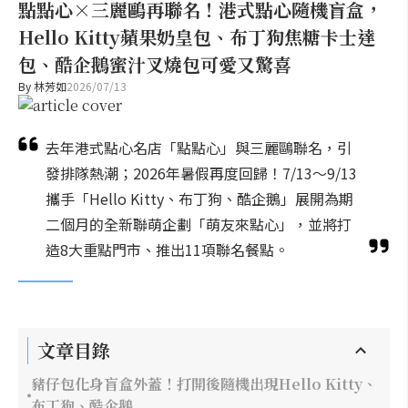
點點心×三麗鷗再聯名！港式點心隨機盲盒，
Hello Kitty蘋果奶皇包、布丁狗焦糖卡士達
包、酷企鵝蜜汁叉燒包可愛又驚喜
By
林芳如
2026/07/13
去年港式點心名店「點點心」與三麗鷗聯名，引
發排隊熱潮；2026年暑假再度回歸！7/13～9/13
攜手「Hello Kitty、布丁狗、酷企鵝」展開為期
二個月的全新聯萌企劃「萌友來點心」，並將打
造8大重點門市、推出11項聯名餐點。
文章目錄
豬仔包化身盲盒外蓋！打開後隨機出現Hello Kitty、
布丁狗、酷企鵝