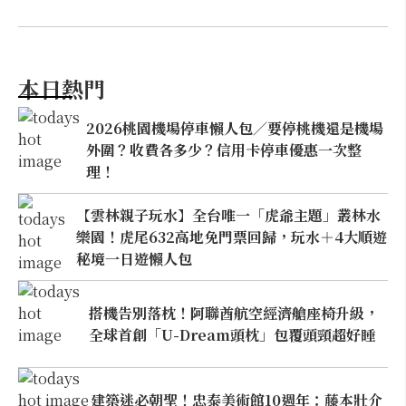
本日熱門
2026桃園機場停車懶人包／要停桃機還是機場
外圍？收費各多少？信用卡停車優惠一次整
理！
【雲林親子玩水】全台唯一「虎爺主題」叢林水
樂園！虎尾632高地免門票回歸，玩水＋4大順遊
秘境一日遊懶人包
搭機告別落枕！阿聯酋航空經濟艙座椅升級，
全球首創「U-Dream頭枕」包覆頭頸超好睡
建築迷必朝聖！忠泰美術館10週年：藤本壯介