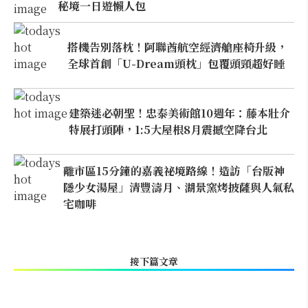
秘境一日遊懶人包
搭機告別落枕！阿聯酋航空經濟艙座椅升級，
全球首創「U-Dream頭枕」包覆頭頸超好睡
建築迷必朝聖！忠泰美術館10週年：藤本壯介
特展打頭陣，1:5大屋根8月震撼空降台北
離市區15分鐘的嘉義祕境路線！造訪「台版神
隱少女湯屋」清豐濤月、湖景窯烤披薩與人氣私
宅咖啡
接下篇文章