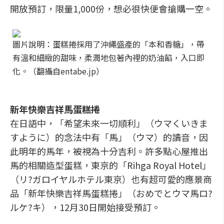
開放預訂，限量1,000份，想必很快便會搶購一空。
圖片說明：蛋糕捲採用了沖繩盛產的「本和香糖」，帶
有溫和細緻的甜味，柔潤地包著內裡的奶油餡，入口即
化。（翻攝自entabe.jp）
新年快樂吉祥馬蛋糕捲
在日語中，「希望未來一切順利」（ウマくいきま
すように）的念法中有「馬」（ウマ）的讀音，因
此明年的馬年，被視為十分吉利。許多點心屋推出
馬的相關造型蛋糕，東京的「Rihga Royal Hotel」
（リ?ガロイヤルホテル東京）也有超可愛的應景商
品「新年快樂吉祥馬蛋糕捲」（おめでとウマ馬ロ?
ルケ?キ），12月30日開始接受預訂。