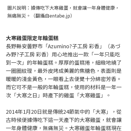
圖片說明：據傳吃下大寒雞蛋，就會讓一年身體健康，
無痛無災。（翻攝自entabe.jp）
大寒雞蛋限定年輪蛋糕
長野縣安曇野市「Azumino?子工房 彩香」（あづ
み野?子工房 彩香）用心地推出一款「一年只能吃
到一次」的年輪蛋糕。厚厚的蛋糕捲，細緻地繞了
一圈圈紋理，最外皮烤成美麗的焦糖色，表面則是
暖暖的淺金黃色，一眼看上去便覺十分綿密芳香。
而它可不是一般的年輪蛋糕，使用的材料是一年一
次「大寒之日」時產下的雞蛋「大寒雞蛋」。
2014年1月20日就是傳統24節氣中的「大寒」，從
古時候便據傳吃下這一天產下的大寒雞蛋，就會讓
一年身體健康，無痛無災。大寒雞蛋年輪蛋糕現在