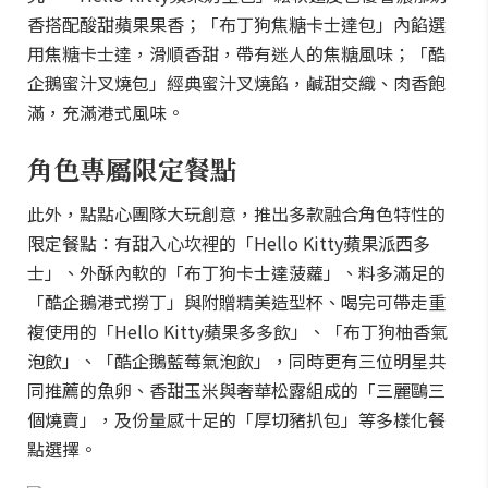
香搭配酸甜蘋果果香；「布丁狗焦糖卡士達包」內餡選
用焦糖卡士達，滑順香甜，帶有迷人的焦糖風味；「酷
企鵝蜜汁叉燒包」經典蜜汁叉燒餡，鹹甜交織、肉香飽
滿，充滿港式風味。
角色專屬限定餐點
此外，點點心團隊大玩創意，推出多款融合角色特性的
限定餐點：有甜入心坎裡的「Hello Kitty蘋果派西多
士」、外酥內軟的「布丁狗卡士達菠蘿」、料多滿足的
「酷企鵝港式撈丁」與附贈精美造型杯、喝完可帶走重
複使用的「Hello Kitty蘋果多多飲」、「布丁狗柚香氣
泡飲」、「酷企鵝藍莓氣泡飲」，同時更有三位明星共
同推薦的魚卵、香甜玉米與奢華松露組成的「三麗鷗三
個燒賣」，及份量感十足的「厚切豬扒包」等多樣化餐
點選擇。