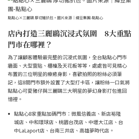
點點心×三麗鷗 厚切豬扒包。圖片來源｜緯豆集團-點點心
店內打造三麗鷗沉浸式氛圍 8大重點
門市在哪裡？
為了讓顧客體驗最完整的沉浸式氛圍，全台點點心門市
牆面、大型窗貼、櫃檯及天花板等等，處處皆可見精心
布置的三位明星的療癒身影，喜歡拍照的粉絲必須筆
記，這8間門市額外設置了大型打卡區，讓粉絲一口氣將
點點心可愛豬仔與三麗鷗三大明星的夢幻身影打包進回
憶裡。
點點心8家重點加碼門市：微風信義店、新店裕隆
城店、中和環球店、桃園台茂店、中壢大江店、台
中LaLaport店、台南三井店、高雄夢時代店。