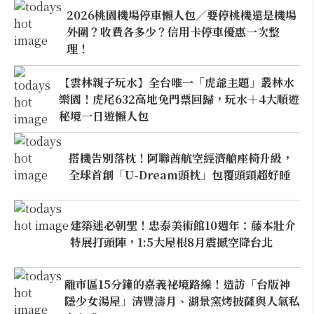
2026桃園機場停車懶人包／要停桃機還是機場
外圍？收費各多少？信用卡停車優惠一次整
理！
【雲林親子玩水】全台唯一「虎爺主題」叢林水
樂園！虎尾632高地免門票回歸，玩水＋4大順遊
秘境一日遊懶人包
搭機告別落枕！阿聯酋航空經濟艙座椅升級，
全球首創「U-Dream頭枕」包覆頭頸超好睡
建築迷必朝聖！忠泰美術館10週年：藤本壯介
特展打頭陣，1:5大屋根8月震撼空降台北
離市區15分鐘的嘉義祕境路線！造訪「台版神
隱少女湯屋」清豐濤月、湖景窯烤披薩與人氣私