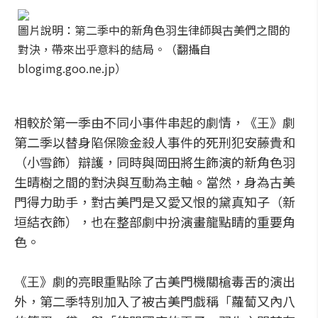
圖片說明：第二季中的新角色羽生律師與古美們之間的
對決，帶來出乎意料的結局。（翻攝自
blogimg.goo.ne.jp）
相較於第一季由不同小事件串起的劇情，《王》劇
第二季以替身陷保險金殺人事件的死刑犯安藤貴和
（小雪飾）辯護，同時與岡田將生飾演的新角色羽
生晴樹之間的對決與互動為主軸。當然，身為古美
門得力助手，對古美門是又愛又恨的黛真知子（新
垣結衣飾），也在整部劇中扮演畫龍點睛的重要角
色。
《王》劇的亮眼重點除了古美門機關槍毒舌的演出
外，第二季特別加入了被古美門戲稱「蘿蔔又內八