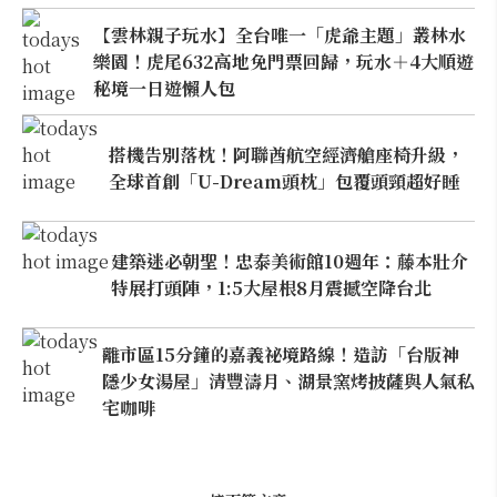
【雲林親子玩水】全台唯一「虎爺主題」叢林水
樂園！虎尾632高地免門票回歸，玩水＋4大順遊
秘境一日遊懶人包
搭機告別落枕！阿聯酋航空經濟艙座椅升級，
全球首創「U-Dream頭枕」包覆頭頸超好睡
建築迷必朝聖！忠泰美術館10週年：藤本壯介
特展打頭陣，1:5大屋根8月震撼空降台北
離市區15分鐘的嘉義祕境路線！造訪「台版神
隱少女湯屋」清豐濤月、湖景窯烤披薩與人氣私
宅咖啡