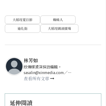
大稻埕夏日節
蜘蛛人
迪化街
大稻埕碼頭廣場
林芳如
欣傳媒資深採訪編輯。
sasalin@xinmedia.com／
happy21917@gmail.com
查看所有文章
延伸閱讀