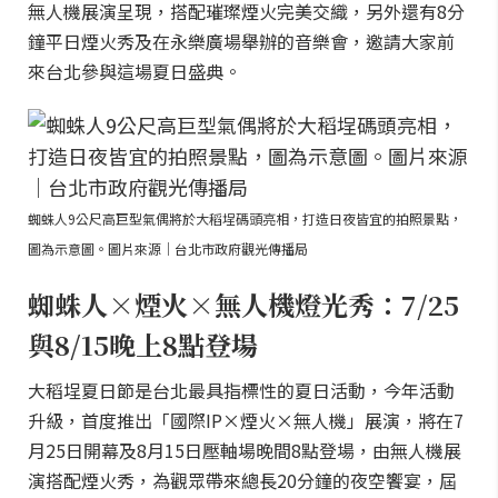
無人機展演呈現，搭配璀璨煙火完美交織，另外還有8分
鐘平日煙火秀及在永樂廣場舉辦的音樂會，邀請大家前
來台北參與這場夏日盛典。
蜘蛛人9公尺高巨型氣偶將於大稻埕碼頭亮相，打造日夜皆宜的拍照景點，
圖為示意圖。圖片來源｜台北市政府觀光傳播局
蜘蛛人×煙火×無人機燈光秀：7/25
與8/15晚上8點登場
大稻埕夏日節是台北最具指標性的夏日活動，今年活動
升級，首度推出「國際IP×煙火×無人機」展演，將在7
月25日開幕及8月15日壓軸場晚間8點登場，由無人機展
演搭配煙火秀，為觀眾帶來總長20分鐘的夜空饗宴，屆