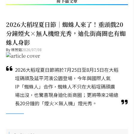
接下篇文章
2026大稻埕夏日節｜蜘蛛人來了！重頭戲20
分鐘煙火×無人機燈光秀，迪化街商圈也有蜘
蛛人身影
By
林芳如
2026/07/08
2026大稻埕夏日節將於7月25日至8月15日在大稻
埕碼頭及延平河濱公園登場，今年與國際人氣
IP「蜘蛛人」合作，蜘蛛人不只在大稻埕碼頭廣
場出沒，也驚喜現身迪化街商圈；更將帶來2場總
長20分鐘的「煙火×無人機」燈光秀。