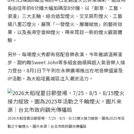
長由往年的6分鐘大幅加碼至8分鐘，以「創意、工藝、
浪漫」三大主軸，結合造型煙火、交叉扇形煙火、工藝
級八重芯煙火，展現「一發煙火、層層綻放」的藝術效
果，以及長滯空垂柳煙火，帶來耳目一新的煙火觀賞體
驗。
另外，每場煙火秀都有搭配音樂表演，今年邀請溫蒂漫
步、甜約翰Sweet John等多組金曲級與超人氣音樂人接
力登台，8月1日下午則在永樂廣場推出在地音樂盛宴及
IP活動，為大稻埕舊城區注入潮流活力。
2026大稻埕夏日節登場，7/25、8/5、8/15煙火接力綻放，圖為2025年活
動之千輪煙火。圖片來源｜台北市政府觀光傳播局