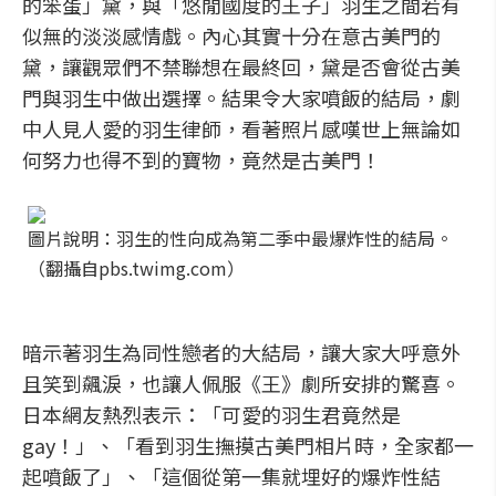
的笨蛋」黛，與「悠閒國度的王子」羽生之間若有
似無的淡淡感情戲。內心其實十分在意古美門的
黛，讓觀眾們不禁聯想在最終回，黛是否會從古美
門與羽生中做出選擇。結果令大家噴飯的結局，劇
中人見人愛的羽生律師，看著照片感嘆世上無論如
何努力也得不到的寶物，竟然是古美門！
圖片說明：羽生的性向成為第二季中最爆炸性的結局。
（翻攝自pbs.twimg.com）
暗示著羽生為同性戀者的大結局，讓大家大呼意外
且笑到飆淚，也讓人佩服《王》劇所安排的驚喜。
日本網友熱烈表示：「可愛的羽生君竟然是
gay！」、「看到羽生撫摸古美門相片時，全家都一
起噴飯了」、「這個從第一集就埋好的爆炸性結