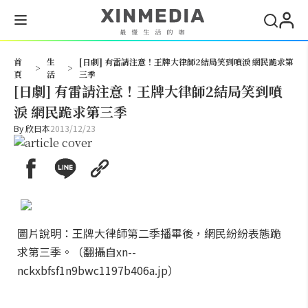
搜尋
首
生
[日劇] 有雷請注意！王牌大律師2結局笑到噴淚 網民跪求第
>
>
頁
活
三季
[日劇] 有雷請注意！王牌大律師2結局笑到噴
淚 網民跪求第三季
By
欣日本
2013/12/23
圖片說明：王牌大律師第二季播畢後，網民紛紛表態跪
求第三季。（翻攝自xn--
nckxbfsf1n9bwc1197b406a.jp）