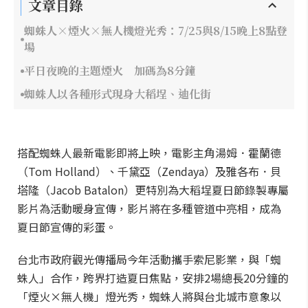
文章目錄
蜘蛛人×煙火×無人機燈光秀：7/25與8/15晚上8點登
場
平日夜晚的主題煙火 加碼為8分鐘
蜘蛛人以各種形式現身大稻埕、迪化街
搭配蜘蛛人最新電影即將上映，電影主角湯姆．霍蘭德
（Tom Holland）、千黛亞（Zendaya）及雅各布．貝
塔隆（Jacob Batalon）更特別為大稻埕夏日節錄製專屬
影片為活動暖身宣傳，影片將在多種管道中亮相，成為
夏日節宣傳的彩蛋。
台北市政府觀光傳播局今年活動攜手索尼影業，與「蜘
蛛人」合作，跨界打造夏日焦點，安排2場總長20分鐘的
「煙火×無人機」燈光秀，蜘蛛人將與台北城市意象以