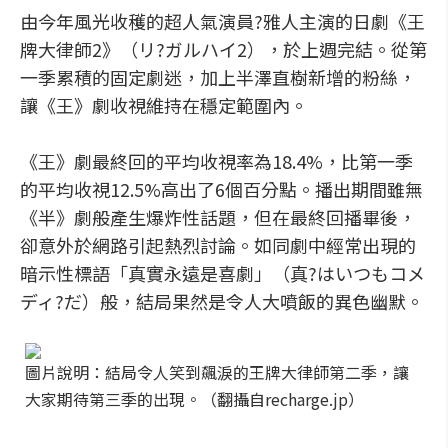
由今年風光收穫的超人氣演員?雅人主演的日劇《王
牌大律師2》（リ?ガルハイ2），於上週完結。從第
一季累積的固定劇迷，加上半澤直樹新增的粉絲，
讓《王》劇收視維持在穩定範圍內。
《王》劇最終回的平均收視率為18.4%，比第一季
的平均收視12.5%高出了6個百分點。播出期間雖無
《半》劇般產生爆炸性話題，但在最終回播畢後，
卻意外於網路引起熱烈討論。如同劇中經常出現的
暗示性標語「真實永遠是喜劇」（真?はいつもコメ
ディ?だ）般，結局果然是令人大噴飯的異色幽默。
圖片說明：結局令人笑到飆淚的王牌大律師第二季，讓
大家期待第三季的出現。（翻攝自recharge.jp）