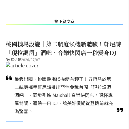
接下篇文章
桃園機場設施｜第二航廈候機新體驗！軒尼詩
「現拉調酒」酒吧、音樂快閃店一秒變身DJ
By
蘇祐萱
2026/07/07
暑假出國，桃園機場候機變有趣了！昇恆昌於第
二航廈攜手軒尼詩推出亞洲免稅首間「現拉調酒
酒吧」，同步引進 Marshall 音樂快閃店。喝杯專
屬特調、體驗一日 DJ，讓美好假期從登機前就充
滿驚喜。