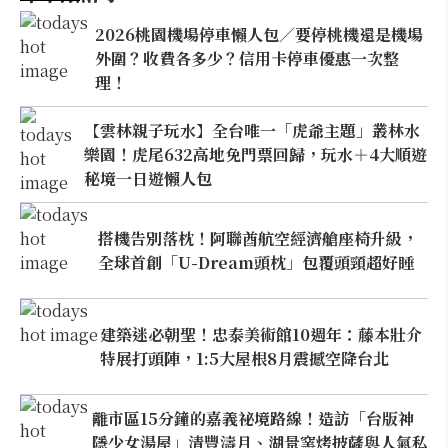
2026桃園機場停車懶人包／要停桃機還是機場
外圍？收費各多少？信用卡停車優惠一次整
理！
【雲林親子玩水】全台唯一「虎爺主題」叢林水
樂園！虎尾632高地免門票回歸，玩水＋4大順遊
秘境一日遊懶人包
搭機告別落枕！阿聯酋航空經濟艙座椅升級，
全球首創「U-Dream頭枕」包覆頭頸超好睡
建築迷必朝聖！忠泰美術館10週年：藤本壯介
特展打頭陣，1:5大屋根8月震撼空降台北
離市區15分鐘的嘉義祕境路線！造訪「台版神
隱少女湯屋」清豐濤月、湖景窯烤披薩與人氣私