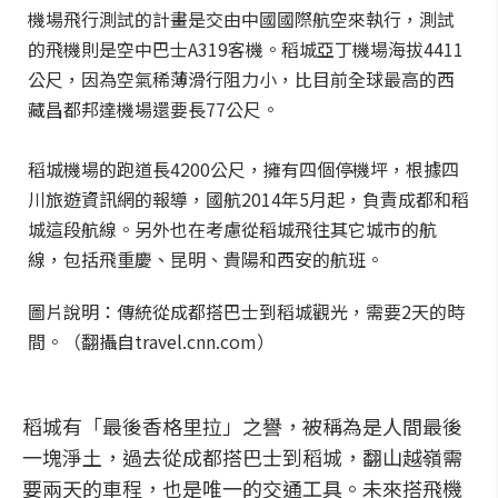
機場飛行測試的計畫是交由中國國際航空來執行，測試
的飛機則是空中巴士A319客機。稻城亞丁機場海拔4411
公尺，因為空氣稀薄滑行阻力小，比目前全球最高的西
藏昌都邦達機場還要長77公尺。
稻城機場的跑道長4200公尺，擁有四個停機坪，根據四
川旅遊資訊網的報導，國航2014年5月起，負責成都和稻
城這段航線。另外也在考慮從稻城飛往其它城市的航
線，包括飛重慶、昆明、貴陽和西安的航班。
圖片說明：傳統從成都搭巴士到稻城觀光，需要2天的時
間。（翻攝自travel.cnn.com）
稻城有「最後香格里拉」之譽，被稱為是人間最後
一塊淨土，過去從成都搭巴士到稻城，翻山越嶺需
要兩天的車程，也是唯一的交通工具。未來搭飛機