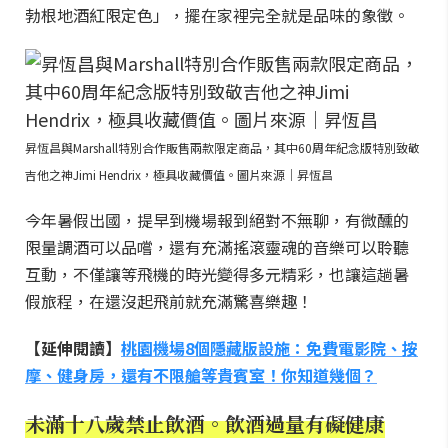
勃根地酒紅限定色」，擺在家裡完全就是品味的象徵。
昇恆昌與Marshall特別合作販售兩款限定商品，其中60周年紀念版特別致敬
吉他之神Jimi Hendrix，極具收藏價值。圖片來源｜昇恆昌
今年暑假出國，提早到機場報到絕對不無聊，有微醺的
限量調酒可以品嚐，還有充滿搖滾靈魂的音樂可以聆聽
互動，不僅讓等飛機的時光變得多元精彩，也讓這趟暑
假旅程，在還沒起飛前就充滿驚喜樂趣！
【延伸閱讀】
桃園機場8個隱藏版設施：免費電影院、按
摩、健身房，還有不限艙等貴賓室！你知道幾個？
未滿十八歲禁止飲酒。飲酒過量有礙健康