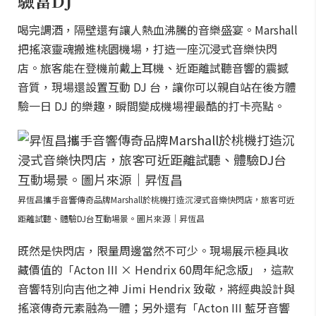
驗當DJ
喝完調酒，隔壁還有讓人熱血沸騰的音樂盛宴。Marshall
把搖滾靈魂搬進桃園機場，打造一座沉浸式音樂快閃
店。旅客能在登機前戴上耳機、近距離試聽音響的震撼
音質，現場還設置互動 DJ 台，讓你可以親自站在後方體
驗一日 DJ 的樂趣，瞬間變成機場裡最酷的打卡亮點。
昇恆昌攜手音響傳奇品牌Marshall於桃機打造沉浸式音樂快閃店，旅客可近
距離試聽、體驗DJ台互動場景。圖片來源｜昇恆昌
既然是快閃店，限量周邊當然不可少。現場展示極具收
藏價值的「Acton III × Hendrix 60周年紀念版」，這款
音響特別向吉他之神 Jimi Hendrix 致敬，將經典設計與
搖滾傳奇元素融為一體；另外還有「Acton III 藍牙音響