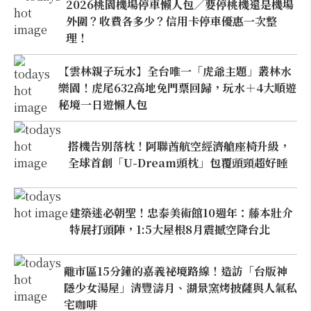
2026桃園機場停車懶人包／要停桃機還是機場
外圍？收費各多少？信用卡停車優惠一次整
理！
【雲林親子玩水】全台唯一「虎爺主題」叢林水
樂園！虎尾632高地免門票回歸，玩水＋4大順遊
秘境一日遊懶人包
搭機告別落枕！阿聯酋航空經濟艙座椅升級，
全球首創「U-Dream頭枕」包覆頭頸超好睡
建築迷必朝聖！忠泰美術館10週年：藤本壯介
特展打頭陣，1:5大屋根8月震撼空降台北
離市區15分鐘的嘉義祕境路線！造訪「台版神
隱少女湯屋」清豐濤月、湖景窯烤披薩與人氣私
宅咖啡