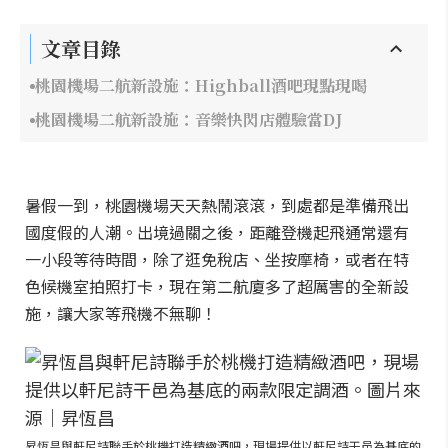
文章目錄
桃園機場二航新設施：Highball酒吧現點現喝
桃園機場二航新設施：音樂快閃店體驗當DJ
暑假一到，桃園機場天天熱鬧滾滾，到處都是準備飛出
國度假的人潮。出境過關之後，距離登機起飛通常還有
一小段等待時間，除了逛免稅店、坐按摩椅，或者在特
色候機室拍照打卡，現在第二航廈多了超厲害的全新設
施，讓大家等飛機不無聊！
昇恆昌與軒尼詩聯手於桃機打造精緻酒吧，現場提供以軒尼詩干邑為基底的