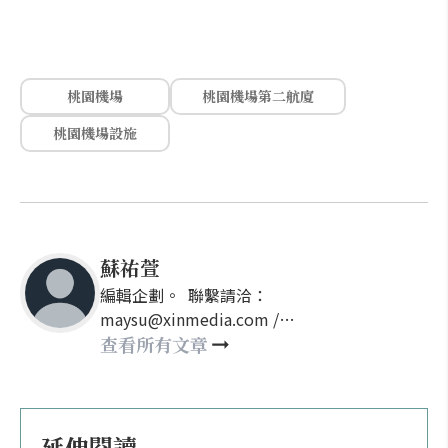
桃園機場
桃園機場第二航廈
桃園機場設施
蘇祐萱
編輯企劃。 聯繫請洽：
maysu@xinmedia.com /
may860527@gmail.com
查看所有文章
延伸閱讀