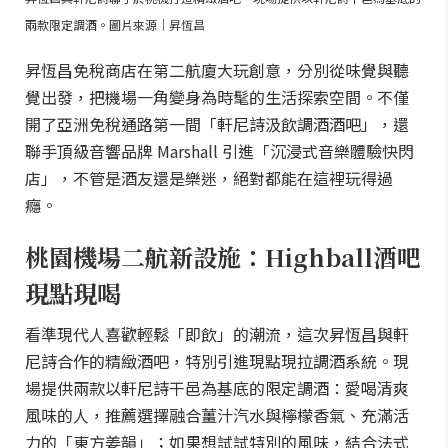
兩款限定調酒。圖片來源｜昇恆昌
昇恆昌免稅商店在第二航廈大玩創意，分別從味覺與聽
覺出發，把機場一角變身為時髦的生活探索空間。不僅
開了亞洲免稅通路第一間「軒尼詩汲飲調酒酒吧」，還
聯手頂級音響品牌 Marshall 引進「沉浸式音樂體驗快閃
店」，不管是酒友還是樂迷，絕對都能在這裡玩得過
癮。
桃園機場二航新設施：Highball酒吧
現點現喝
看準現代人喜歡輕鬆「即飲」的潮流，這次昇恆昌與軒
尼詩合作的精緻酒吧，特別引進現點現拉調酒系統。現
場提供兩款以軒尼詩干邑為基底的限定調酒：愛喝清爽
風味的人，推薦選擇融合薑汁汽水與檸檬香氣、充滿活
力的「東方姜韻」；如果想試試特別的風味，結合法式